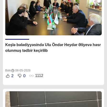
Keşlə bələdiyyəsində Ulu Öndər Heydər Əliyevə həsr
olunmuş tədbir keçirilib
Bakı
06-05-2026
2
0
1112