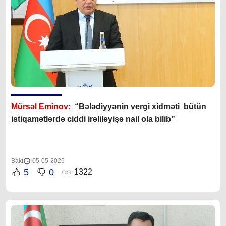
Mürsəl Eminov:
“Bələdiyyənin vergi xidməti bütün
istiqamətlərdə ciddi irəliləyişə nail ola bilib”
Bakı
05-05-2026
5
0
1322