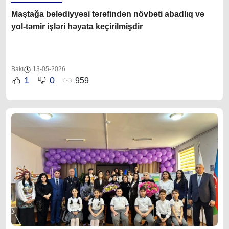
Maştağa bələdiyyəsi tərəfindən növbəti abadlıq və
yol-təmir işləri həyata keçirilmişdir
Bakı
13-05-2026
1
0
959