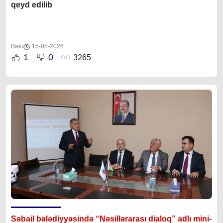
qeyd edilib
Bakı
15-05-2026
1
0
3265
Səbail bələdiyyəsində “Nəsillərarası dialoq” adlı mini-