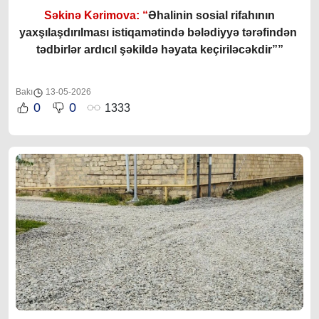
Səkinə Kərimova: “
Əhalinin sosial rifahının
yaxşılaşdırılması istiqamətində bələdiyyə tərəfindən
tədbirlər ardıcıl şəkildə həyata keçiriləcəkdir””
Bakı
13-05-2026
0
0
1333