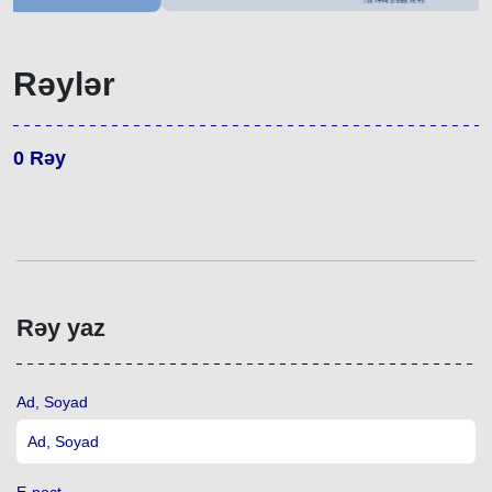
Rəylər
0
Rəy
Rəy yaz
Ad, Soyad
E-poçt