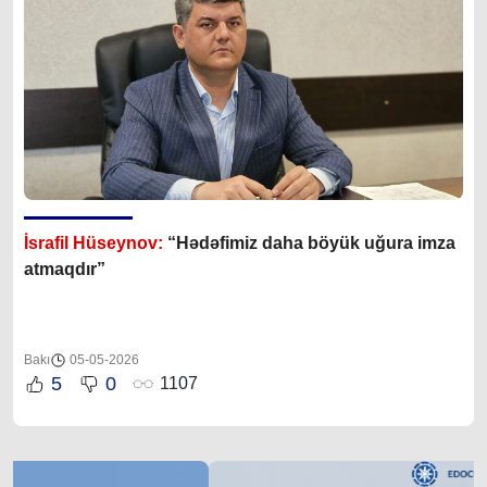
İsrafil Hüseynov:
“Hədəfimiz daha böyük uğura imza
atmaqdır”
Bakı
05-05-2026
5
0
1107