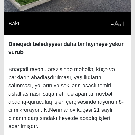
-
+
Bakı
Binəqədi bələdiyyəsi daha bir layihəyə yekun
vurub
Bnəqədi rayonu ərazisində məhəllə, küçə və
parkların abadlaşdırılması, yaşıllıqların
salınması, yolların və səkilərin əsaslı təmiri,
asfaltlaşması istiqamətində
aparılan növbəti
abadlıq-quruculuq işləri çərçivəsində rayonun 8-
ci mikrorayon, N.Nərimanov küçəsi 21 saylı
binanın qarşısındakı həyətdə abadlıq işləri
aparılmışdır.