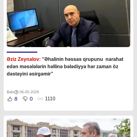
Əziz Zeynalov:
“Əhalinin həssas qrupunu narahat
edən məsələlərin həllinə bələdiyyə hər zaman öz
dəstəyini əsirgəmir”
Bakı
06-05-2026
8
0
1110