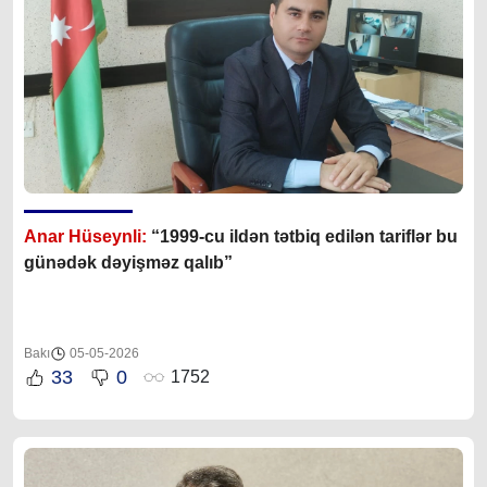
Anar Hüseynli:
“1999-cu ildən tətbiq edilən tariflər bu
günədək dəyişməz qalıb”
Bakı
05-05-2026
33
0
1752