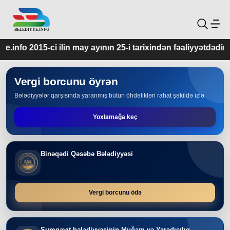
y ayının 25-i tarixindən fəaliyyətdədir.
Vergi borcunu öyrən
Bələdiyyələr qarşısında yaranmış bütün öhdəlikləri rahat şəkildə izlə
Yoxlamağa keç
Binəqədi Qəsəbə Bələdiyyəsi
Vergi borcunu ödə
Sumqayıt bələdiyyəsinin Muğam və Yaradıcılıq