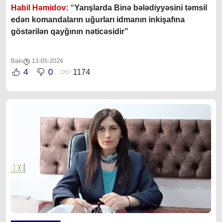
Habil Həmidov: “
Yarışlarda Binə bələdiyyəsini təmsil
edən komandaların uğurları idmanın inkişafına
göstərilən qayğının nəticəsidir”
Bakı
13-05-2026
4
0
1174