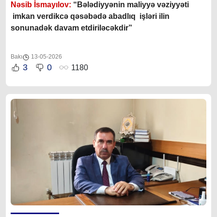
Nəsib İsmayılov:
“Bələdiyyənin maliyyə vəziyyəti
imkan verdikcə qəsəbədə abadlıq işləri ilin
sonunadək davam etdiriləcəkdir”
Bakı
13-05-2026
3
0
1180