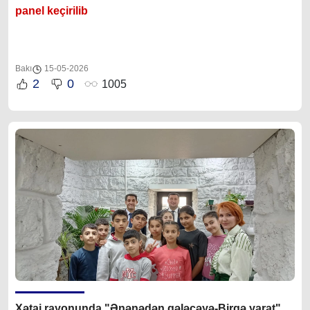
panel keçirilib
Bakı
15-05-2026
2
0
1005
Xətai rayonunda "Ənənədən gələcəyə-Birgə yarat"