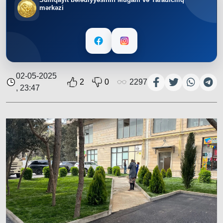
mərkəzi
02-05-2025
2
0
2297
, 23:47