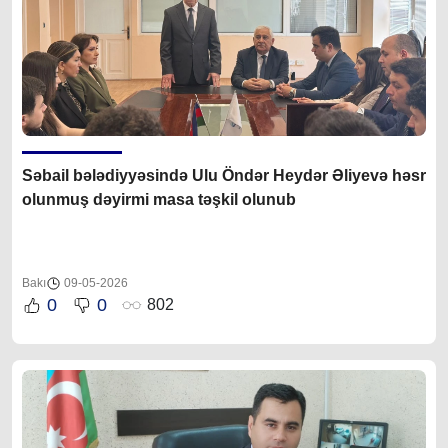
Səbail bələdiyyəsində Ulu Öndər Heydər Əliyevə həsr
olunmuş dəyirmi masa təşkil olunub
Bakı
09-05-2026
0
0
802