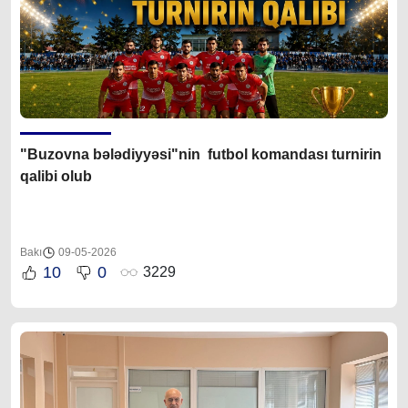
"Buzovna bələdiyyəsi"nin futbol komandası turnirin
qalibi olub
Bakı
09-05-2026
10
0
3229