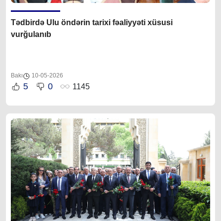
Tədbirdə Ulu öndərin tarixi fəaliyyəti xüsusi
vurğulanıb
Bakı
10-05-2026
5
0
1145