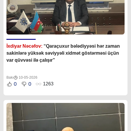
İxdiyar Nəcəfov:
“
Qaraçuxur bələdiyyəsi hər zaman
sakinlərə yüksək səviyyəli xidmət göstərməsi üçün
var qüvvəsi ilə çalışır”
Bakı
10-05-2026
0
0
1263