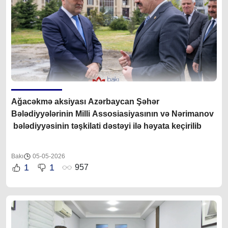
Ağacəkmə aksiyası Azərbaycan Şəhər
Bələdiyyələrinin Milli Assosiasiyasının və Nərimanov
bələdiyyəsinin təşkilati dəstəyi ilə həyata keçirilib
Bakı
05-05-2026
1
1
957