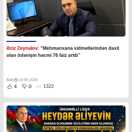
Əziz Zeynalov:
“Mehmanxana xidmətlərindən daxil
olan ödənişin həcmi 76 faiz artıb”
Bakı
10-05-2026
4
0
1322