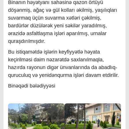
Binanın həyətyanı sahəsinə qazon örtüyü
döşənmiş, ağaç və gül kolları əkilmiş, yaşılıqları
suvarmaq üçün suvarma xətləri çəkilmiş,
bardürlər düzülərək yeni səkilər yaradılmış,
ərazidə asfaltlaşma işləri aparılmış, urnalar
quraşdırılmışdır.
Bu istiqamətdə işlərin keyfiyyətlə həyata
keçirilməsi daim nəzarətdə saxlanılmaqla,
hazırda rayonun digər ünvanlarında da abadlıq-
quruculuq və yenidənqurma işləri davam etdirilir.
Binəqədi bələdiyyəsi