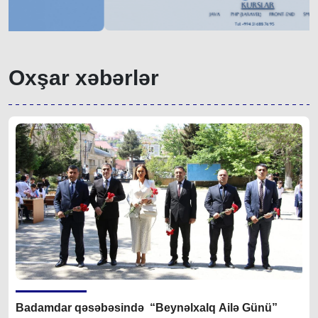
Oxşar xəbərlər
Badamdar qəsəbəsində “Beynəlxalq Ailə Günü”