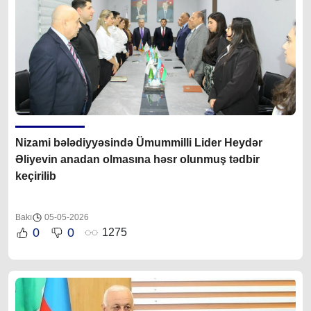
Nizami bələdiyyəsində Ümummilli Lider Heydər
Əliyevin anadan olmasına həsr olunmuş tədbir
keçirilib
Bakı
05-05-2026
0
0
1275