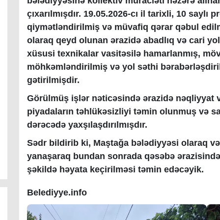
bələdiyyəsinə kollektiv müraciəti nəzərə alın
çıxarılmışdır. 19.05.2026-cı il tarixli, 10 say
qiymətləndirilmiş və müvafiq qərar qəbul edi
olaraq qeyd olunan ərazidə abadlıq və cari yol 
xüsusi texnikalar vasitəsilə hamarlanmış, mö
möhkəmləndirilmiş və yol səthi bərabərləşdiril
gətirilmişdir.
Görülmüş işlər nəticəsində ərazidə nəqliyyat v
piyadaların təhlükəsizliyi təmin olunmuş və sa
dərəcədə yaxşılaşdırılmışdır.
Sədr bildirib ki, Maştağa bələdiyyəsi olaraq v
yanaşaraq bundan sonrada qəsəbə ərazisində a
şəkildə həyata keçirilməsi təmin edəcəyik.
Belediyye.info