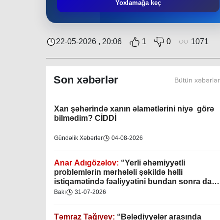
Təmraz Tağıyev:
“Nərimanov bələdiyyəsi
Yoxlamağa keç
bundan sonra da sakinlərin sosial-rifah
halının yaxşılaşdırılmasına öz töhfəsini
verəcəkdir”
Bakı
29-07-2026
22-05-2026 , 20:06
1
0
1071
Keçmişdən gələcəyə - toplaşaq muzeylərə!
Son xəbərlər
Bütün xəbərlə
Elmi-Praktik Məsələlər
07-08-2026
Xan şəhərində xanın əlamətlərini niyə görə
bilmədim? CİDDİ
Gündəlik Xəbərlər
04-08-2026
Anar Adıgözəlov:
“
Yerli əhəmiyyətli
problemlərin mərhələli şəkildə həlli
istiqamətində fəaliyyətini bundan sonra da
davam etdirəcəkdir
”
Bakı
31-07-2026
Təmraz Tağıyev:
“Bələdiyyələr arasında