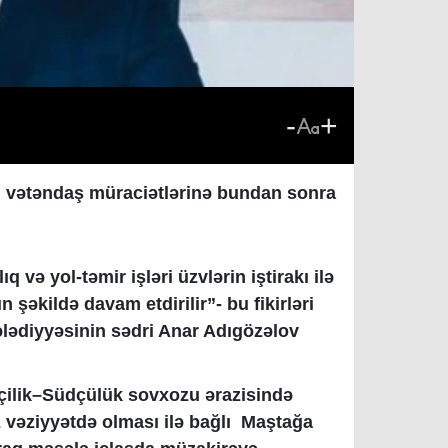
-
+
q vətəndaş müraciətlərinə bundan sonra
və yol-təmir işləri üzvlərin iştirakı ilə
şəkildə davam etdirilir”- bu fikirləri
lədiyyəsinin sədri Anar Adıgözəlov
çilik–Südçülük sovxozu ərazisində
z vəziyyətdə olması ilə bağlı Maştağa