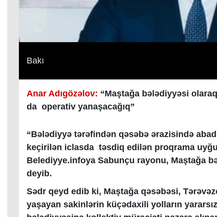
Bakı
Anar Adıgözəlov:
“
Maştağa bələdiyyəsi olara
da operativ yanaşacağıq”
“Bələdiyyə tərəfindən qəsəbə ərazisində abadlıq 
keçirilən iclasda təsdiq edilən proqrama uyğun 
Belediyye.infoya Sabunçu rayonu, Maştağa bə
deyib.
Sədr qeyd edib ki, Maştağa qəsəbəsi, Tərəvəz
yaşayan sakinlərin küçədaxili yolların yararsı