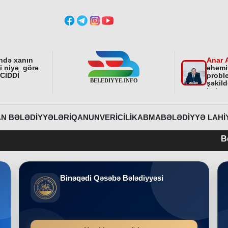
ndə xanın
Anar 
ni niyə görə
əhəmi
 CİDDİ
proble
şəkild
istiq
fəali
sonra
etdirə
N BƏLƏDIYYƏLƏRI
QANUNVERICILIK
ABMA
BƏLƏDIYYƏ LAHI
Belediyye.info 20
Binəqədi Qəsəbə Bələdiyyəsi