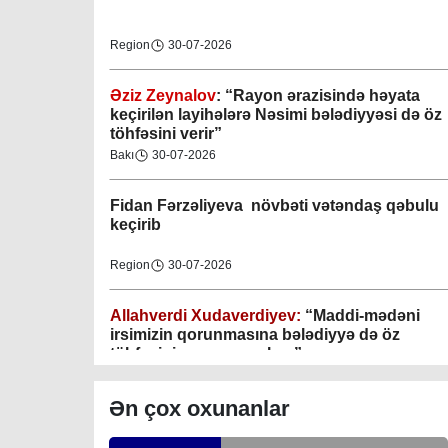
Region
30-07-2026
Əziz Zeynalov
: “Rayon ərazisində həyata
Gəncə şəhəri Nizami bələdiyyəsi
keçirilən layihələrə Nəsimi bələdiyyəsi də öz
töhfəsini verir”
08-04-2023
Bakı
30-07-2026
M.Ə.Rəsuzladə bələdiyyəsi
Fidan F
ərzəliyeva növbəti vətəndaş qəbulu
07-04-2023
keçirib
Xətai bələdiyyəsi
Region
30-07-2026
07-04-2023
Allahverdi Xudaverdiyev:
“Maddi-mədəni
Mingəçevir bələdiyyəsi
irsimizin qorunmasına bələdiyyə də öz
töhfəsini verməyə çalışır”
06-04-2023
Gündəlik Xəbərlər
30-07-2026
Ən çox oxunanlar
Nəsimi bələdiyyəsi
Tahir Məmmədovun sakinlərlə növbəti
06-04-2023
səyyar görüşü keçirilib