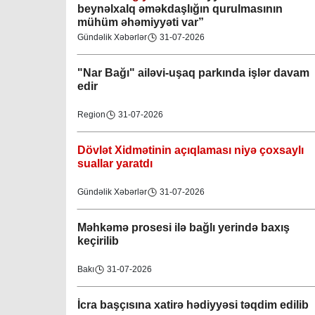
beynəlxalq əməkdaşlığın qurulmasının
mühüm əhəmiyyəti var”
Gündəlik Xəbərlər
31-07-2026
"Nar Bağı" ailəvi-uşaq parkında işlər davam
edir
Region
31-07-2026
Dövlət Xidmətinin açıqlaması niyə çoxsaylı
suallar yaratdı
Gündəlik Xəbərlər
31-07-2026
Məhkəmə prosesi ilə bağlı yerində baxış
keçirilib
Bakı
31-07-2026
İcra başçısına xatirə hədiyyəsi təqdim edilib