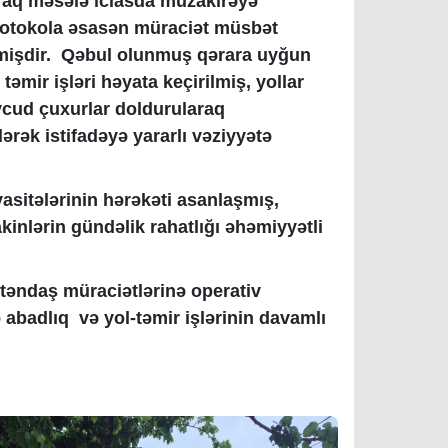
araq məsələ iclasda müzakirəyə
lı protokola əsasən müraciət müsbət
lmişdir. Qəbul olunmuş qərara uyğun
təmir işləri həyata keçirilmiş, yollar
vcud çuxurlar doldurularaq
ərək istifadəyə yararlı vəziyyətə
asitələrinin hərəkəti asanlaşmış,
kinlərin gündəlik rahatlığı əhəmiyyətli
ətəndaş müraciətlərinə operativ
badlıq və yol-təmir işlərinin davamlı