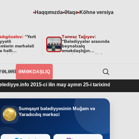
Haqqımızda
Əlaqə
Köhnə versiya
Adıgözəlov:
“
Yerli
Təmraz Tağıyev:
yyətli
“Bələdiyyələr arasında
mlərin mərhələli
beynəlxalq
ə həlli
əməkdaşlığın
amətində
qurulmasının mühüm
yyətini bundan
əhəmiyyəti var”
 da davam
cəkdir
”
YƏLƏRI
ƏMƏKDAŞLIQ
15-ci ilin may ayının 25-i tarixindən fəaliyyətdədir.
Sumqayıt bələdiyyəsinin Muğam və
Yaradıcılıq mərkəzi