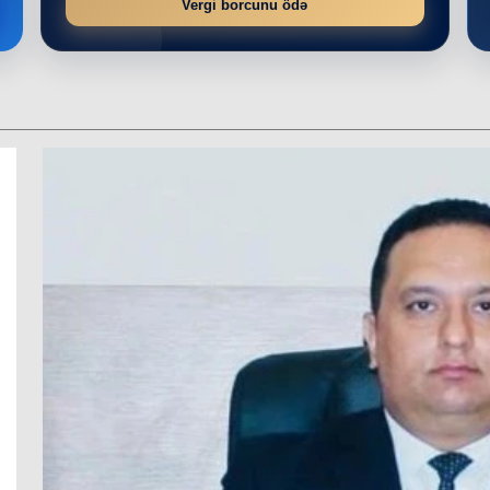
Vergi borcunu ödə
r