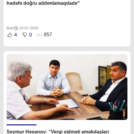
hədəfə doğru addımlamaqdadır"
Bakı
20-07-2026
4
0
857
Seymur Həsənov: “Vergi xidməti əməkdaşları