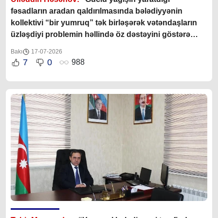
fəsadların aradan qaldırılmasında bələdiyyənin
kollektivi “bir yumruq” tək birləşərək vətəndaşların
üzləşdiyi problemin həllində öz dəstəyini göstərə
bildilər”
Bakı
17-07-2026
7
0
988