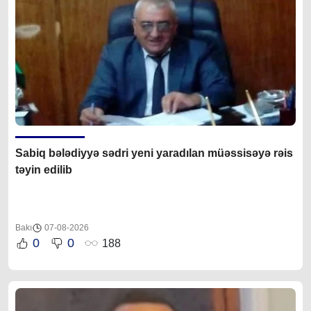
Sabiq bələdiyyə sədri yeni yaradılan müəssisəyə rəis
təyin edilib
Bakı
07-08-2026
0
0
188