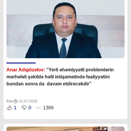
Anar Adıgözəlov:
“
Yerli əhəmiyyətli problemlərin
mərhələli şəkildə həlli istiqamətində fəaliyyətini
bundan sonra da davam etdirəcəkdir
”
Bakı
31-07-2026
1
0
1389