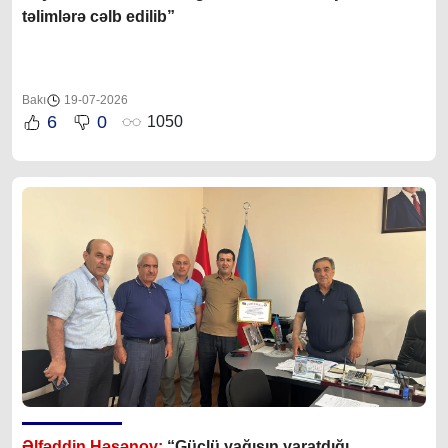
təlimlərə cəlb edilib”
Bakı
19-07-2026
6
0
1050
Əlfəddin Həsənov:
“Güclü yağışın yaratdığı