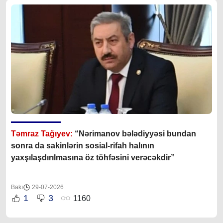
Təmraz Tağıyev:
“Nərimanov bələdiyyəsi bundan
sonra da sakinlərin sosial-rifah halının
yaxşılaşdırılmasına öz töhfəsini verəcəkdir”
Bakı
29-07-2026
1
3
1160