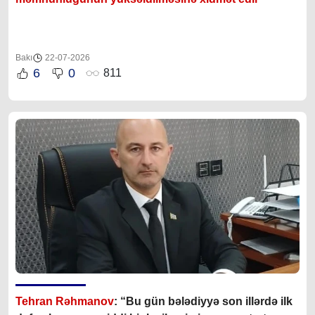
Bakı
22-07-2026
6
0
811
Tehran Rəhmanov
: “Bu gün bələdiyyə son illərdə ilk