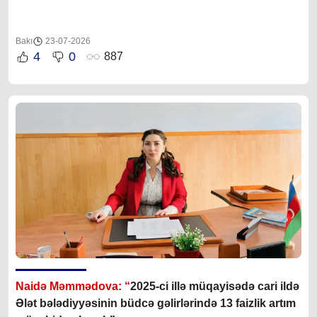
Bakı
23-07-2026
4
0
887
Naidə Məmmədova: “
2025-ci illə müqayisədə cari ildə
Ələt bələdiyyəsinin büdcə gəlirlərində 13 faizlik artım