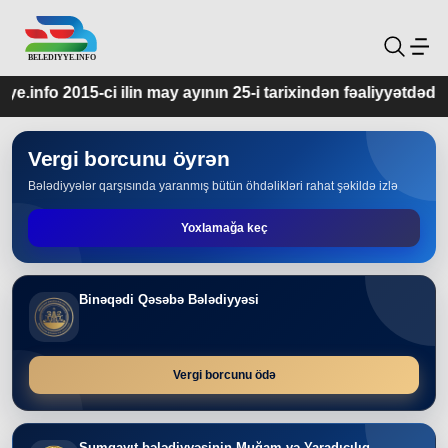
may ayının 25-i tarixindən fəaliyyətdədir.
Vergi borcunu öyrən
Bələdiyyələr qarşısında yaranmış bütün öhdəlikləri rahat şəkildə izlə
Yoxlamağa keç
Binəqədi Qəsəbə Bələdiyyəsi
Vergi borcunu ödə
Sumqayıt bələdiyyəsinin Muğam və Yaradıcılıq