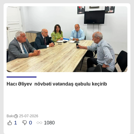
Hacı Əliyev növbəti vətəndaş qəbulu keçirib
Bakı
25-07-2026
1
0
1080