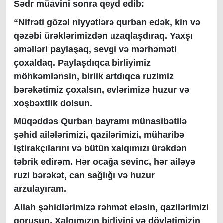
Sədr müavini sonra qeyd edib:
“Nifrəti gözəl niyyətlərə qurban edək, kin və
qəzəbi ürəklərimizdən uzaqlaşdıraq. Yaxşı
əməlləri paylaşaq, sevgi və mərhəməti
çoxaldaq. Paylaşdıqca birliyimiz
möhkəmlənsin, birlik artdıqca ruzimiz
bərəkətimiz çoxalsın, evlərimizə huzur və
xoşbəxtlik dolsun.
Müqəddəs Qurban bayramı münasibətilə
şəhid ailələrimizi, qazilərimizi, müharibə
iştirakçılarını və bütün xalqımızı ürəkdən
təbrik edirəm. Hər ocağa sevinc, hər ailəyə
ruzi bərəkət, can sağlığı və huzur
arzulayıram.
Allah şəhidlərimizə rəhmət eləsin, qazilərimizi
qorusun, Xalqımızın birliyini və dövlətimizin