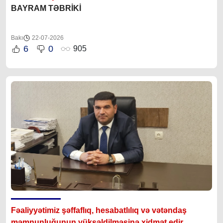
BAYRAM TƏBRİKİ
Bakı
22-07-2026
6
0
905
Fəaliyyətimiz şəffaflıq, hesabatlılıq və vətəndaş
məmnunluğunun yüksəldilməsinə xidmət edir