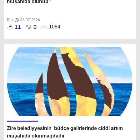
müşahidə olunub”
Bakı
23-07-2026
11
0
1084
Zirə bələdiyyəsinin büdcə gəlirlərində ciddi artım
müşahidə olunmaqdadır