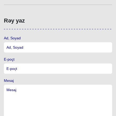
Rəy yaz
Ad, Soyad
E-poçt
Mesaj