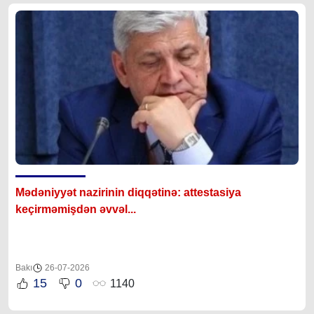
Mədəniyyət nazirinin diqqətinə: attestasiya
ke
çirməmişdən əvvəl...
Bakı
26-07-2026
15
0
1140