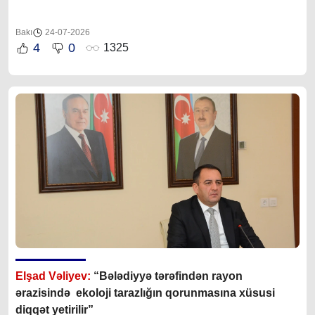
Bakı
24-07-2026
4
0
1325
Elşad Vəliyev:
“Bələdiyyə tərəfindən rayon
ərazisində ekoloji tarazlığın qorunmasına xüsusi
diqqət yetirilir”