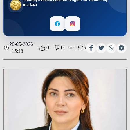
mərkəzi
28-05-2026
0
0
1575
, 15:13