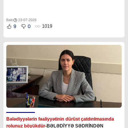
Bakı
23-07-2026
9
0
1019
Bələdiyyələrin fəaliyyətinin dürüst çatdırılmasında
rolunuz böyükdür-
BƏLƏDİYYƏ SƏDRİNDƏN