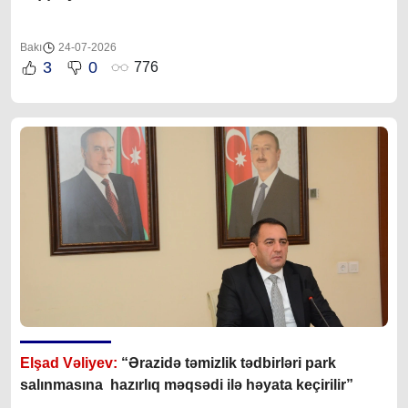
Bakı
24-07-2026
3
0
776
Elşad Vəliyev:
“Ərazidə təmizlik tədbirləri park
salınmasına hazırlıq məqsədi ilə həyata keçirilir”