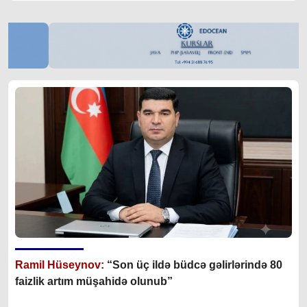
Ramil Hüseynov:
“Son üç ildə büdcə gəlirlərində 80
faizlik artım müşahidə olunub”