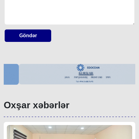
Göndər
Oxşar xəbərlər