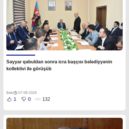
Səyyar qəbuldan sonra icra başçısı bələdiyyənin
kollektivi ilə görüşüb
Bakı
07-08-2026
1
0
132