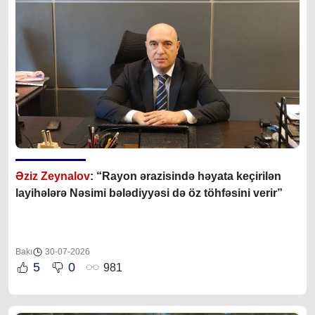
Əziz Zeynalov
: “Rayon ərazisində həyata keçirilən
layihələrə Nəsimi bələdiyyəsi də öz töhfəsini verir”
Bakı
30-07-2026
5
0
981