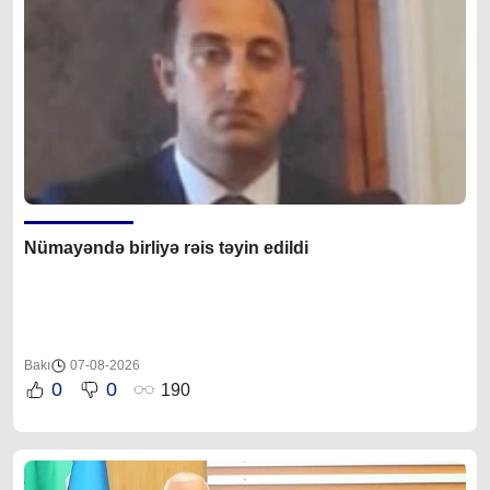
Nümayəndə birliyə rəis təyin edildi
Bakı
07-08-2026
0
0
190