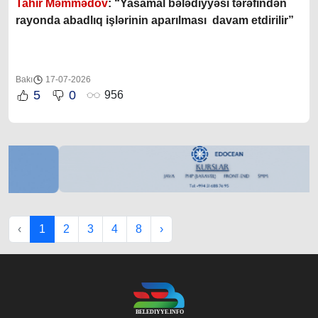
Tahir Məmmədov
: “Yasamal bələdiyyəsi tərəfindən
rayonda abadlıq işlərinin aparılması davam etdirilir”
Bakı
17-07-2026
5
0
956
‹
1
2
3
4
8
›