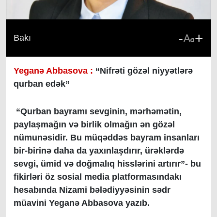
-
+
Bakı
Yeganə Abbasova :
“Nifrəti gözəl niyyətlərə
qurban edək”
“Qurban bayramı sevginin, mərhəmətin,
paylaşmağın və birlik olmağın ən gözəl
nümunəsidir. Bu müqəddəs bayram insanları
bir-birinə daha da yaxınlaşdırır, ürəklərdə
sevgi, ümid və doğmalıq hisslərini artırır”- bu
fikirləri öz sosial media platformasındakı
hesabında Nizami bələdiyyəsinin sədr
müavini Yeganə Abbasova yazıb.