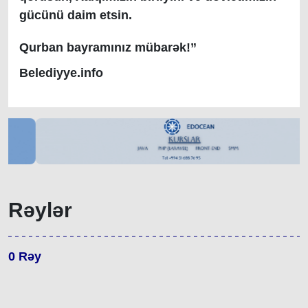
gücünü daim etsin.
Qurban bayramınız mübarək!”
Belediyye.info
Rəylər
0
Rəy