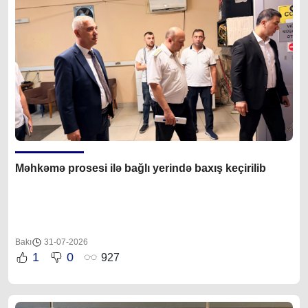
Məhkəmə prosesi ilə bağlı yerində baxış keçirilib
Bakı
31-07-2026
1
0
927