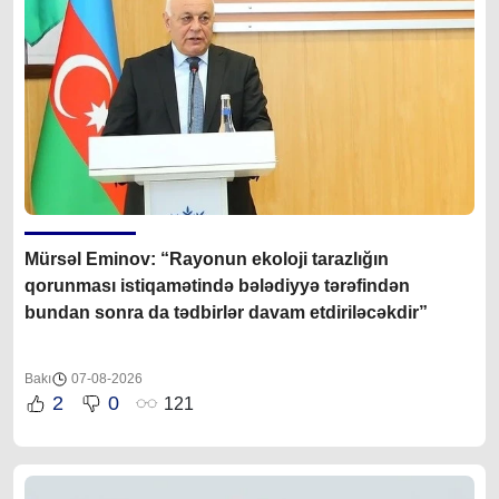
Mürsəl Eminov: “Rayonun ekoloji tarazlığın
qorunması istiqamətində bələdiyyə tərəfindən
bundan sonra da tədbirlər davam etdiriləcəkdir”
Bakı
07-08-2026
2
0
121