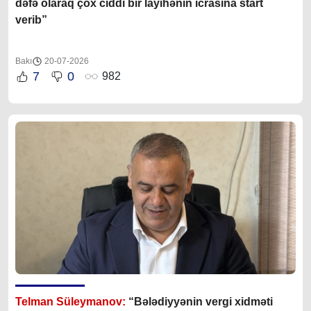
dəfə olaraq çox ciddi bir layihənin icrasına start
verib”
Bakı
20-07-2026
7
0
982
Telman Süleymanov:
“Bələdiyyənin vergi xidməti