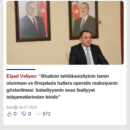
Elşad Vəliyev:
“Əhalinin təhlükəsizliyinin təmin
olunması və fövqəladə hallara operativ reaksiyanın
göstərilməsi bələdiyyənin əsas fəaliyyət
istiqamətlərindən biridir”
Bakı
29-07-2026
0
0
972