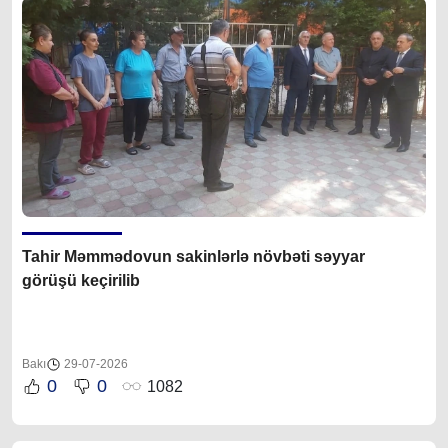
Tahir Məmmədovun sakinlərlə növbəti səyyar
görüşü keçirilib
Bakı
29-07-2026
0
0
1082