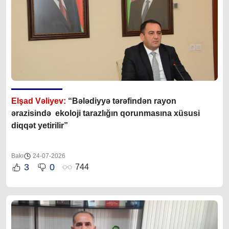
Elşad Vəliyev:
“Bələdiyyə tərəfindən rayon
ərazisində ekoloji tarazlığın qorunmasına xüsusi
diqqət yetirilir”
Bakı
24-07-2026
3
0
744