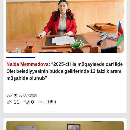
Naidə Məmmədova: “
2025-ci illə müqayisədə cari ildə
Ələt bələdiyyəsinin büdcə gəlirlərində 13 faizlik artım
müşahidə olunub”
Bakı
23-07-2026
11
0
1066