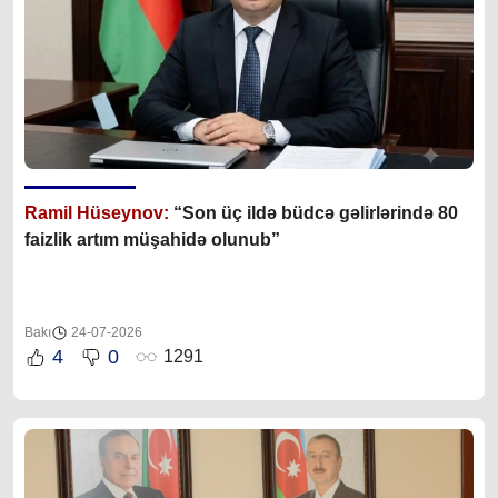
Ramil Hüseynov:
“Son üç ildə büdcə gəlirlərində 80
faizlik artım müşahidə olunub”
Bakı
24-07-2026
4
0
1291