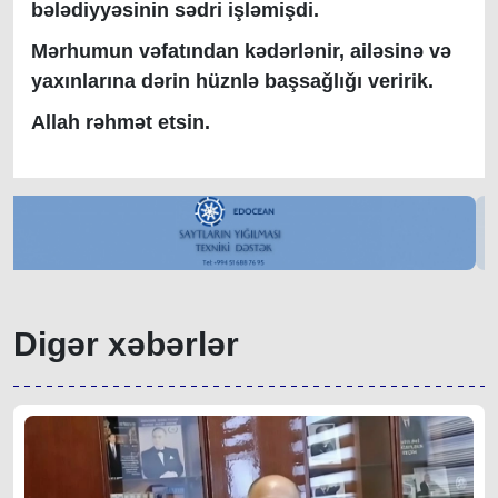
bələdiyyəsinin sədri işləmişdi.
Mərhumun vəfatından kədərlənir, ailəsinə və
yaxınlarına dərin hüznlə başsağlığı veririk.
Allah rəhmət etsin.
Digər xəbərlər