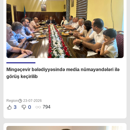
Mingəçevir bələdiyyəsində media nümayəndələri ilə
görüş keçirilib
Region
23-07-2026
3
0
794