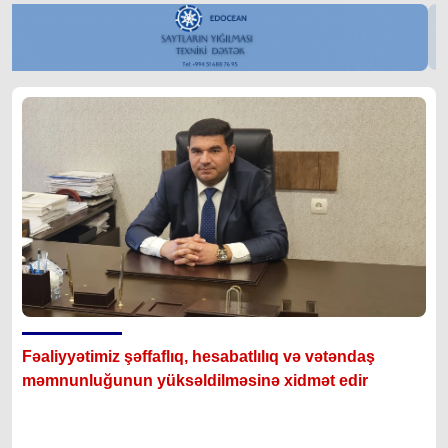
Fəaliyyətimiz şəffaflıq, hesabatlılıq və vətəndaş
məmnunluğunun yüksəldilməsinə xidmət edir