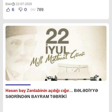
Bakı
22-07-2026
6
0
789
Həsən bəy Zərdabinin açdığı cığır
… BƏLƏDİYYƏ
SƏDRİNDƏN BAYRAM TƏBRİKİ