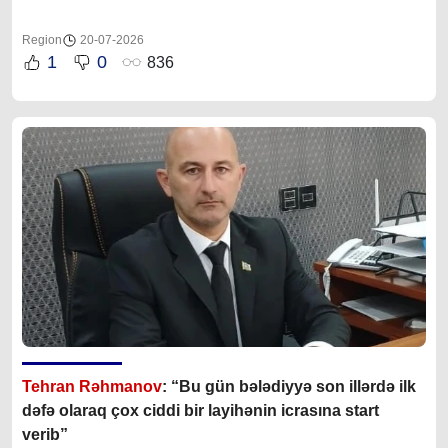
Region
20-07-2026
1
0
836
Tehran Rəhmanov
: “Bu gün bələdiyyə son illərdə ilk
dəfə olaraq çox ciddi bir layihənin icrasına start
verib”