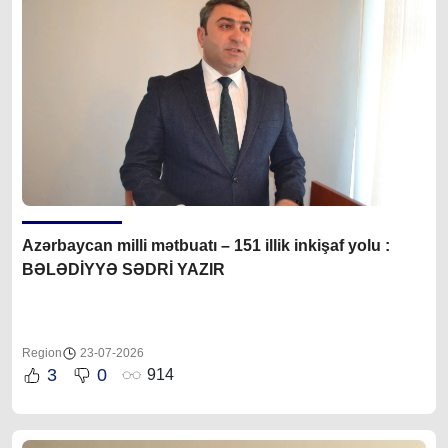
Azərbaycan milli mətbuatı – 151 illik inkişaf yolu :
BƏLƏDİYYƏ SƏDRİ YAZIR
Region
23-07-2026
3
0
914