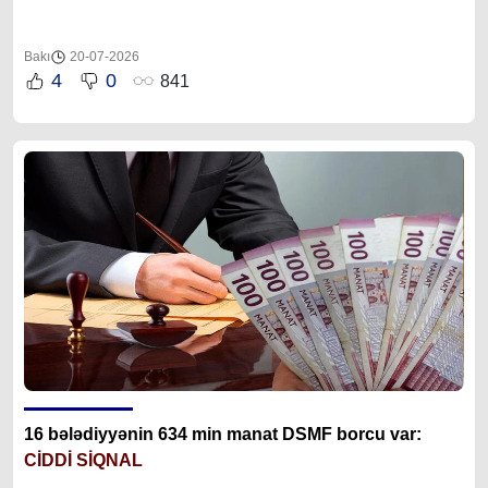
Bakı
20-07-2026
4
0
841
16 bələdiyyənin 634 min manat DSMF borcu var:
CİDDİ SİQNAL