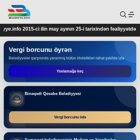
n may ayının 25-i tarixindən fəaliyyətdədir.
Vergi borcunu öyrən
Bələdiyyələr qarşısında yaranmış bütün öhdəlikləri rahat şəkildə izlə
Yoxlamağa keç
Binəqədi Qəsəbə Bələdiyyəsi
Vergi borcunu ödə
Sumqayıt bələdiyyəsinin Muğam və Yaradıcılıq