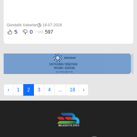
Gündəlik Xəbərlər
18-07-2026
5
0
597
‹
1
2
3
4
...
18
›