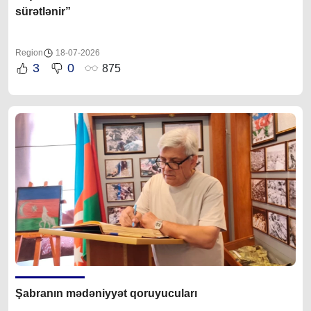
sürətlənir”
Region
18-07-2026
3
0
875
Şabranın mədəniyyət qoruyucuları