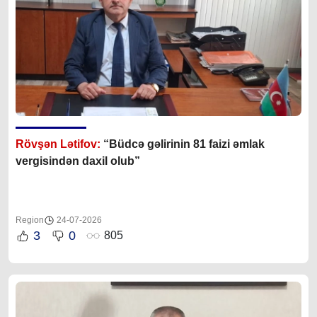
Rövşən Lətifov:
“Büdcə gəlirinin 81 faizi əmlak
vergisindən daxil olub”
Region
24-07-2026
3
0
805