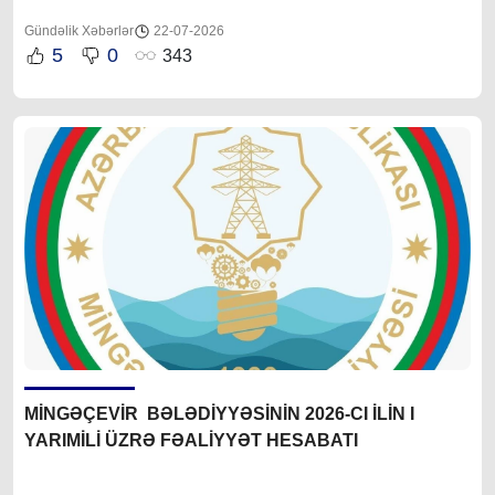
Gündəlik Xəbərlər
22-07-2026
5
0
343
MİNGƏÇEVİR BƏLƏDİYYƏSİNİN 2026-CI İLİN I
YARIMİLİ ÜZRƏ FƏALİYYƏT HESABATI