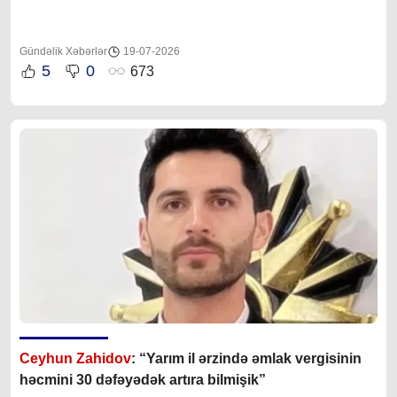
Gündəlik Xəbərlər
19-07-2026
5
0
673
Ceyhun Zahidov
: “Yarım il ərzində əmlak vergisinin
həcmini 30 dəfəyədək artıra bilmişik”