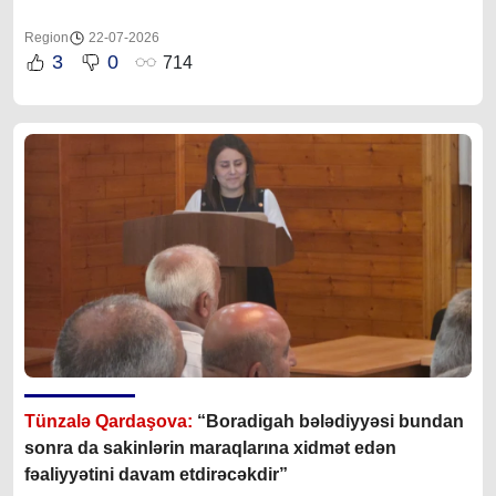
Region
22-07-2026
3
0
714
Tünzalə Qardaşova:
“Boradigah bələdiyyəsi bundan
sonra da sakinlərin maraqlarına xidmət edən
fəaliyyətini davam etdirəcəkdir”