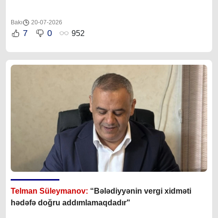
Bakı
20-07-2026
7
0
952
Telman Süleymanov:
“Bələdiyyənin vergi xidməti
hədəfə doğru addımlamaqdadır"