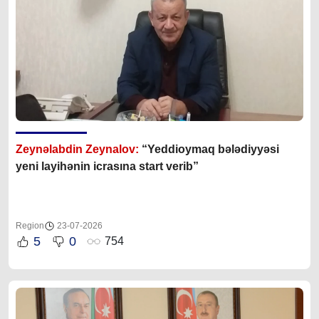
Zeynəlabdin Zeynalov:
“Yeddioymaq bələdiyyəsi
yeni layihənin icrasına start verib”
Region
23-07-2026
5
0
754