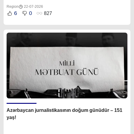
Region
22-07-2026
6
0
827
Azərbaycan jurnalistikasının doğum günüdür – 151
yaş!