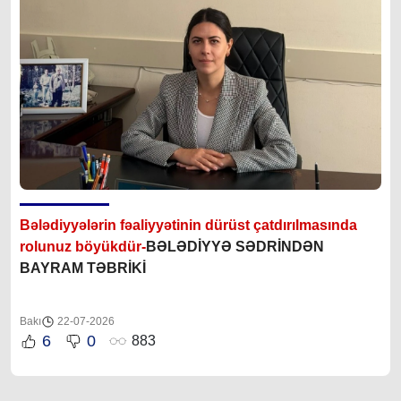
Bələdiyyələrin fəaliyyətinin dürüst çatdırılmasında
rolunuz böyükdür-
BƏLƏDİYYƏ SƏDRİNDƏN
BAYRAM TƏBRİKİ
Bakı
22-07-2026
6
0
883