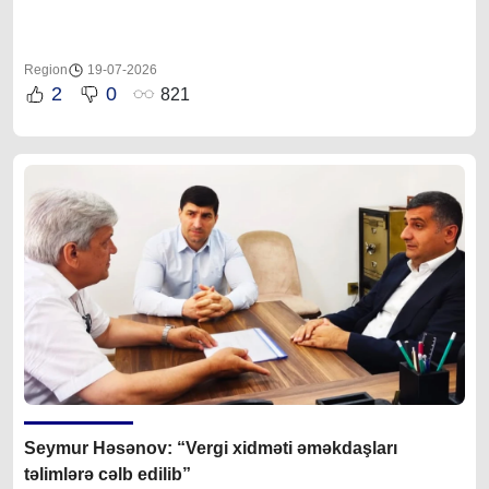
Region
19-07-2026
2
0
821
Seymur Həsənov: “Vergi xidməti əməkdaşları
təlimlərə cəlb edilib”