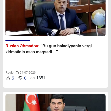
Ruslan Əhmədov:
“Bu gün bələdiyyənin vergi
xidmətinin əsas məqsədi…”
Region
24-07-2026
5
0
1351