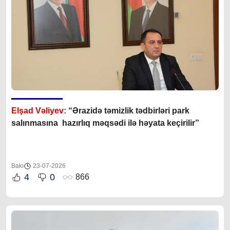
Elşad Vəliyev:
“Ərazidə təmizlik tədbirləri park
salınmasına hazırlıq məqsədi ilə həyata keçirilir”
Bakı
23-07-2026
4
0
866