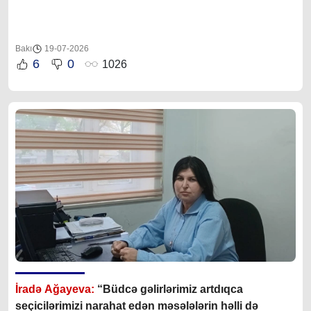
Bakı
19-07-2026
6
0
1026
İradə Ağayeva:
“Büdcə gəlirlərimiz artdıqca
seçicilərimizi narahat edən məsələlərin həlli də