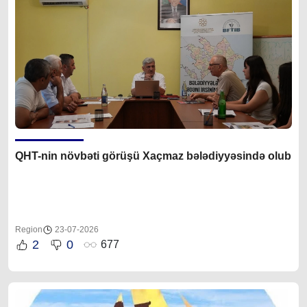
QHT-nin növbəti görüşü Xaçmaz bələdiyyəsində olub
Region
23-07-2026
2
0
677