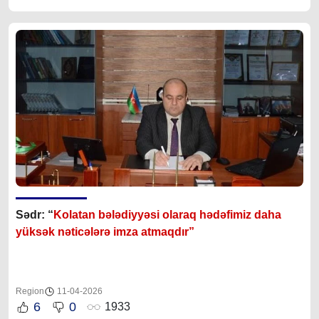
Sədr: “
Kolatan bələdiyyəsi olaraq hədəfimiz daha
yüksək nəticələrə imza atmaqdır”
Region
11-04-2026
6
0
1933