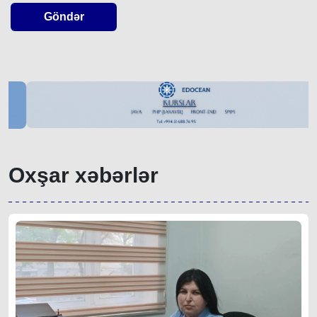
Göndər
Oxşar xəbərlər