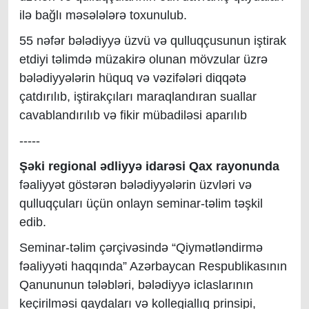
ilə bağlı məsələlərə toxunulub.
55 nəfər bələdiyyə üzvü və qulluqçusunun iştirak
etdiyi təlimdə müzakirə olunan mövzular üzrə
bələdiyyələrin hüquq və vəzifələri diqqətə
çatdırılıb, iştirakçıları maraqlandıran suallar
cavablandırılıb və fikir mübadiləsi aparılıb
-----
Şəki regional ədliyyə idarəsi Qax rayonunda
fəaliyyət göstərən bələdiyyələrin üzvləri və
qulluqçuları üçün onlayn seminar-təlim təşkil
edib.
Seminar-təlim çərçivəsində “Qiymətləndirmə
fəaliyyəti haqqında” Azərbaycan Respublikasının
Qanununun tələbləri, bələdiyyə iclaslarının
keçirilməsi qaydaları və kollegiallıq prinsipi,