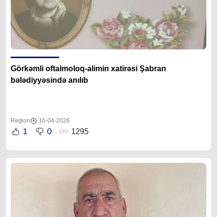
Görkəmli oftalmoloq-alimin xatirəsi Şabran
bələdiyyəsində anılıb
Region
16-04-2026
1
0
1295