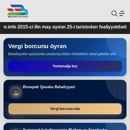
 may ayının 25-i tarixindən fəaliyyətdədir.
Vergi borcunu öyrən
Bələdiyyələr qarşısında yaranmış bütün öhdəlikləri rahat şəkildə izlə
Yoxlamağa keç
Binəqədi Qəsəbə Bələdiyyəsi
Vergi borcunu ödə
Sumqayıt bələdiyyəsinin Muğam və Yaradıcılıq