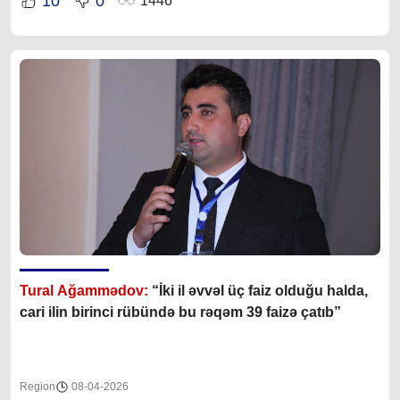
10
0
1446
Tural Ağammədov:
“İki il əvvəl üç faiz olduğu halda,
cari ilin birinci rübündə bu rəqəm 39 faizə çatıb”
Region
08-04-2026