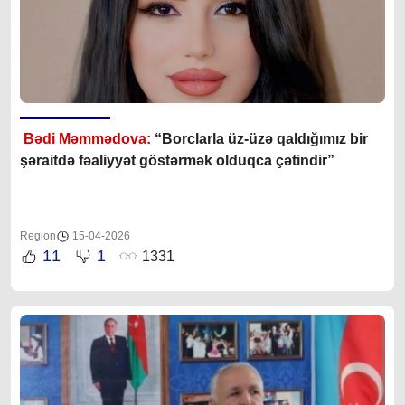
Bədi Məmmədova:
“Borclarla üz-üzə qaldığımız bir
şəraitdə fəaliyyət göstərmək olduqca çətindir”
Region
15-04-2026
11
1
1331