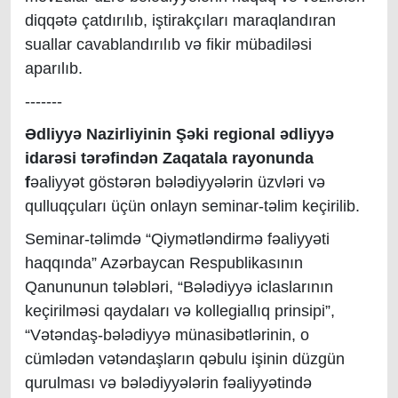
diqqətə çatdırılıb, iştirakçıları maraqlandıran
suallar cavablandırılıb və fikir mübadiləsi
aparılıb.
-------
Ədliyyə Nazirliyinin Şəki regional ədliyyə
idarəsi tərəfindən Zaqatala rayonunda
f
əaliyyət göstərən bələdiyyələrin üzvləri və
qulluqçuları üçün onlayn seminar-təlim keçirilib.
Seminar-təlimdə “Qiymətləndirmə fəaliyyəti
haqqında” Azərbaycan Respublikasının
Qanununun tələbləri, “Bələdiyyə iclaslarının
keçirilməsi qaydaları və kollegiallıq prinsipi”,
“Vətəndaş-bələdiyyə münasibətlərinin, o
cümlədən vətəndaşların qəbulu işinin düzgün
qurulması və bələdiyyələrin fəaliyyətində