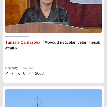
Tünzalə Qardaşova: “
Mövcud nəticələri yetərli hesab
etmirik”
Region
13-04-2026
7
0
2003