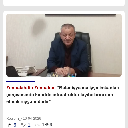
Zeynəlabdin Zeynalov:
“Bələdiyyə maliyyə imkanları
çərçivəsində kənddə infrastruktur layihələrini icra
etmək niyyətindədir”
Region
10-04-2026
6
1
1859