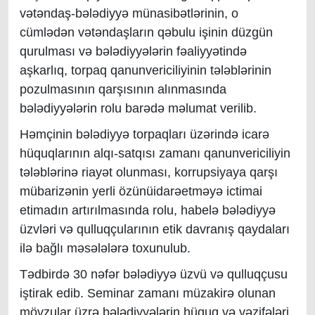
vətəndaş-bələdiyyə münasibətlərinin, o
cümlədən vətəndaşların qəbulu işinin düzgün
qurulması və bələdiyyələrin fəaliyyətində
aşkarlıq, torpaq qanunvericiliyinin tələblərinin
pozulmasının qarşısının alınmasında
bələdiyyələrin rolu barədə məlumat verilib.
Həmçinin bələdiyyə torpaqları üzərində icarə
hüquqlarının alqı-satqısı zamanı qanunvericiliyin
tələblərinə riayət olunması, korrupsiyaya qarşı
mübarizənin yerli özünüidarəetməyə ictimai
etimadın artırılmasında rolu, habelə bələdiyyə
üzvləri və qulluqçularının etik davranış qaydaları
ilə bağlı məsələlərə toxunulub.
Tədbirdə 30 nəfər bələdiyyə üzvü və qulluqçusu
iştirak edib. Seminar zamanı müzakirə olunan
mövzular üzrə bələdiyyələrin hüquq və vəzifələri