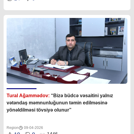
Tural Ağammədov:
“Bizə büdcə vəsaitini yalnız
vətəndaş məmnunluğunun təmin edilməsinə
yönəldilməsi tövsiyə olunur”
Region
09-04-2026