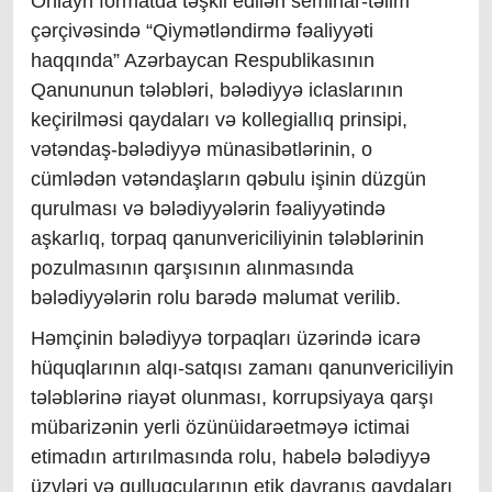
Onlayn formatda təşkil edilən seminar-təlim
çərçivəsində “Qiymətləndirmə fəaliyyəti
haqqında” Azərbaycan Respublikasının
Qanununun tələbləri, bələdiyyə iclaslarının
keçirilməsi qaydaları və kollegiallıq prinsipi,
vətəndaş-bələdiyyə münasibətlərinin, o
cümlədən vətəndaşların qəbulu işinin düzgün
qurulması və bələdiyyələrin fəaliyyətində
aşkarlıq, torpaq qanunvericiliyinin tələblərinin
pozulmasının qarşısının alınmasında
bələdiyyələrin rolu barədə məlumat verilib.
Həmçinin bələdiyyə torpaqları üzərində icarə
hüquqlarının alqı-satqısı zamanı qanunvericiliyin
tələblərinə riayət olunması, korrupsiyaya qarşı
mübarizənin yerli özünüidarəetməyə ictimai
etimadın artırılmasında rolu, habelə bələdiyyə
üzvləri və qulluqçularının etik davranış qaydaları