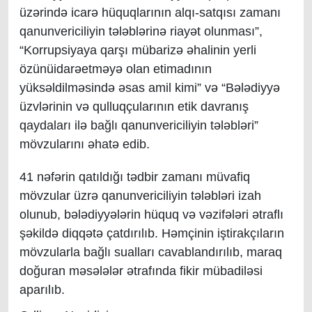
üzərində icarə hüquqlarının alqı-satqısı zamanı
qanunvericiliyin tələblərinə riayət olunması”,
“Korrupsiyaya qarşı mübarizə əhalinin yerli
özünüidarəetməyə olan etimadının
yüksəldilməsində əsas amil kimi” və “Bələdiyyə
üzvlərinin və qulluqçularının etik davranış
qaydaları ilə bağlı qanunvericiliyin tələbləri”
mövzularını əhatə edib.
41 nəfərin qatıldığı tədbir zamanı müvafiq
mövzular üzrə qanunvericiliyin tələbləri izah
olunub, bələdiyyələrin hüquq və vəzifələri ətraflı
şəkildə diqqətə çatdırılıb. Həmçinin iştirakçıların
mövzularla bağlı sualları cavablandırılıb, maraq
doğuran məsələlər ətrafında fikir mübadiləsi
aparılıb.