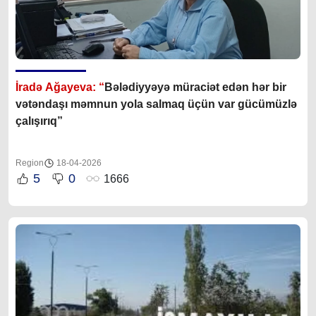
İradə Ağayeva: “
Bələdiyyəyə müraciət edən hər bir
vətəndaşı məmnun yola salmaq üçün var gücümüzlə
çalışırıq
”
Region
18-04-2026
5
0
1666