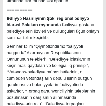
ətrafında fikir mübadiləsi aparılıb.
==========
Ədliyyə Nazirliyinin Şəki regional ədliyyə
idarəsi Balakən rayonunda f
əaliyyət göstərən
bələdiyyələrin üzvləri və qulluqçuları üçün onlayn
seminar-təlim keçirilib.
Seminar-təlim “Qiymətləndirmə fəaliyyəti
haqqında” Azərbaycan Respublikasının
Qanununun tələbləri”, “Bələdiyyə iclaslarının
keçirilməsi qaydaları və kollegiallıq prinsipi”,
“Vətəndaş-bələdiyyə münasibətlərinin, o
cümlədən vətəndaşların qəbulu işinin düzgün
qurulması və bələdiyyələrin fəaliyyətində
aşkarlıq”, “Torpaq qanunvericiliyinin tələblərinin
pozulmasının qarşısının alınmasında
bələdiyyələrin rolu”, “Bələdiyyə torpaqları