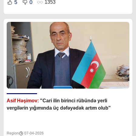
5
0
1353
Asif Həşimov:
"Cari ilin birinci rübündə yerli
vergilərin yığımında üç dəfəyədək artım olub"
Region
07-04-2026