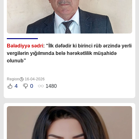
Bələdiyyə sədri
: “İlk dəfədir ki birinci rüb ərzində yerli
vergilərin yığılmında belə hərəkətlilik müşahidə
olunub”
Region
16-04-2026
4
0
1480