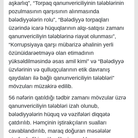
aşkarlıq”, “Torpaq qanunvericiliyinin tələblərinin
pozulmasının qarşısının alınmasında
bələdiyyələrin rolu”, “Bələdiyyə torpaqları
üzərində icarə hüquqlarının alqı-satqısı zamanı
qanunvericiliyin tələblərinə riayət olunması”,
“Korrupsiyaya qarşı mübarizə əhalinin yerli
özünüidarəetməyə olan etimadının
yüksəldilməsində əsas amil kimi” və “Bələdiyyə
üzvlərinin və qulluqçularının etik davranış
qaydaları ilə bağlı qanunvericiliyin tələbləri”
mövzuları müzakirə edilib.
56 nəfərin qatıldığı tədbir zamanı mövzular üzrə
qanunvericiliyin tələbləri izah olunub,
bələdiyyələrin hüquq və vəzifələri diqqətə
çatdırılıb. Həmçinin iştirakçıların sualları
cavablandırılıb, maraq doğuran məsələlər