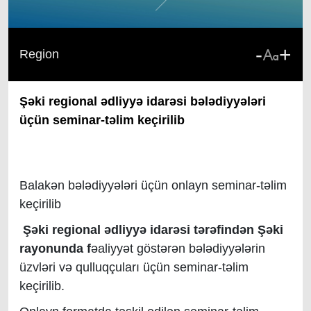
-
+
Region
Şəki regional ədliyyə idarəsi bələdiyyələri
üçün seminar-təlim keçirilib
Balakən bələdiyyələri üçün onlayn seminar-təlim
keçirilib
Şəki regional ədliyyə idarəsi tərəfindən Şəki
rayonunda f
əaliyyət göstərən bələdiyyələrin
üzvləri və qulluqçuları üçün seminar-təlim
keçirilib.