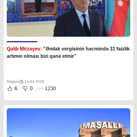
Qalib Mirzəyev:
“Əmlak vergisinin həcmində 31 faizlik
artımın olması bizi qane etmir”
Region
14-04-2026
6
0
1230