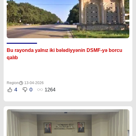
Bu rayonda yalnız iki bələdiyyənin DSMF-yə borcu
qalıb
Region
13-04-2026
4
0
1264