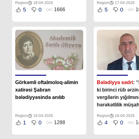
Region
18-04-2026
Region
17-04-2026
5
0
5
0
1666
1
Görkəmli oftalmoloq-alimin
Bələdiyyə sədri
: 
xatirəsi Şabran
ki birinci rüb ərzin
bələdiyyəsində anılıb
vergilərin yığılmı
hərəkətlilik müşa
olunub”
Region
16-04-2026
Region
16-04-2026
1
0
4
0
1288
1