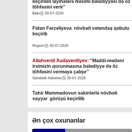
keçirilən layihələrə Nəsimi bələdiyyəsi də öz
töhfəsini verir”
Bakı
30-07-2026
Gəncə şəhəri Nizami bələdiyyəsi
08-04-2023
Fidan F
ərzəliyeva növbəti vətəndaş qəbulu
keçirib
M.Ə.Rəsuzladə bələdiyyəsi
07-04-2023
Region
30-07-2026
Xətai bələdiyyəsi
Allahverdi Xudaverdiyev:
“Maddi-mədəni
irsimizin qorunmasına bələdiyyə də öz
07-04-2023
töhfəsini verməyə çalışır”
Gündəlik Xəbərlər
30-07-2026
Mingəçevir bələdiyyəsi
06-04-2023
Tahir Məmmədovun sakinlərlə növbəti
səyyar görüşü keçirilib
Nəsimi bələdiyyəsi
06-04-2023
Bakı
29-07-2026
Ən çox oxunanlar
Nərimanov bələdiyyəsi
Elşad Vəliyev:
“Əhalinin təhlükəsizliyinin
təmin olunması və fövqəladə hallara operativ
06-04-2023