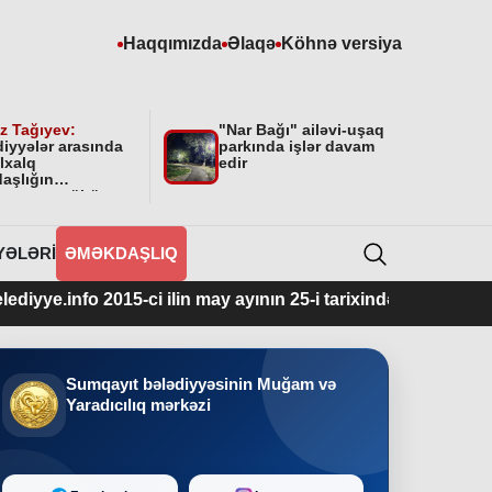
Haqqımızda
Əlaqə
Köhnə versiya
z Tağıyev:
"Nar Bağı" ailəvi-uşaq
diyyələr arasında
parkında işlər davam
lxalq
edir
aşlığın
masının mühüm
yyəti var”
YƏLƏRI
ƏMƏKDAŞLIQ
2015-ci ilin may ayının 25-i tarixindən fəaliyyətdədir.
Sumqayıt bələdiyyəsinin Muğam və
Yaradıcılıq mərkəzi