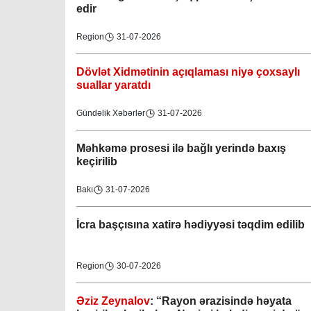
edir
Region
31-07-2026
Dövlət Xidmətinin açıqlaması niyə çoxsaylı
suallar yaratdı
Gündəlik Xəbərlər
31-07-2026
Məhkəmə prosesi ilə bağlı yerində baxış
keçirilib
Bakı
31-07-2026
İcra başçısına xatirə hədiyyəsi təqdim edilib
Region
30-07-2026
Əziz Zeynalov
: “Rayon ərazisində həyata