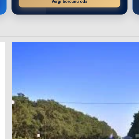
Vergi borcunu ödə
r