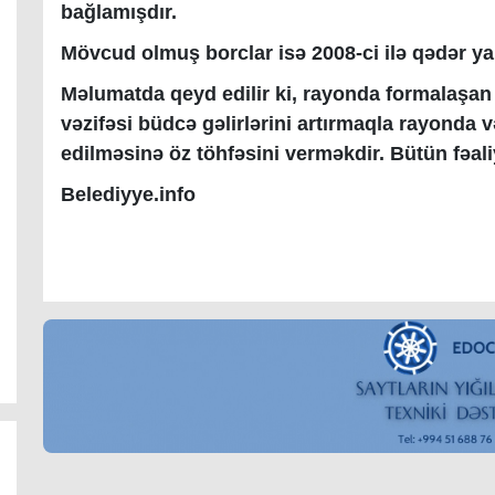
bağlamışdır.
Mövcud olmuş borclar isə 2008-ci ilə qədər ya
Məlumatda qeyd edilir ki, rayonda formalaşan 
vəzifəsi büdcə gəlirlərini artırmaqla rayon
edilməsinə öz töhfəsini verməkdir. Bütün fəa
Belediyye.info