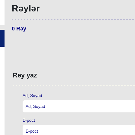
Rəylər
0
Rəy
Rəy yaz
Ad, Soyad
E-poçt