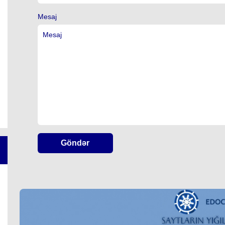
Mesaj
Göndər