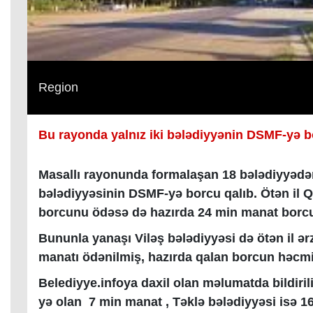
Region
Bu rayonda yalnız iki bələdiyyənin DSMF-yə b
Masallı rayonunda formalaşan 18 bələdiyyədən 
bələdiyyəsinin DSMF-yə borcu qalıb. Ötən il 
borcunu ödəsə də hazırda 24 min manat borc
Bununla yanaşı Viləş bələdiyyəsi də ötən il 
manatı ödənilmiş, hazırda qalan borcun həcmi
Belediyye.infoya daxil olan məlumatda bildiril
yə olan 7 min manat , Təklə bələdiyyəsi isə