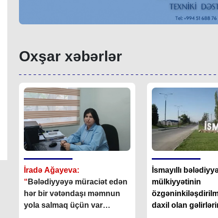
Oxşar xəbərlər
İradə Ağayeva:
İsmayıllı bələdiyyə
“
Bələdiyyəyə müraciət edən
mülkiyyətinin
hər bir vətəndaşı məmnun
özgəninkiləşdiril
yola salmaq üçün var
daxil olan gəlirlə
gücümüzlə çalışırıq
”
88.5 faiz azalıb