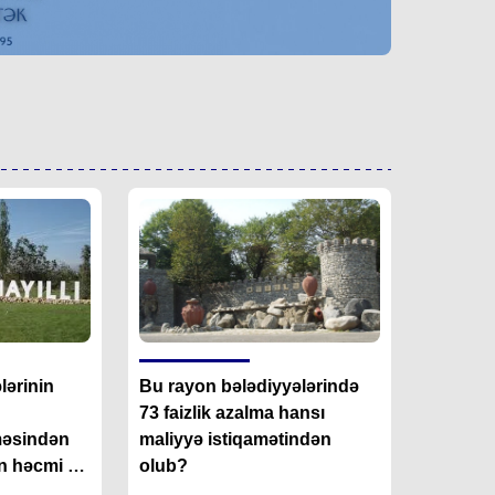
lərinin
Bu rayon bələdiyyələrində
73 faizlik azalma hansı
məsindən
maliyyə istiqamətindən
rin həcmi
olub?