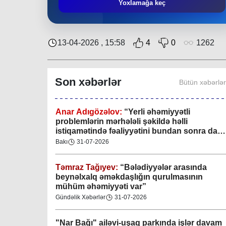
Mingəçevir bələdiyyəsində gənclərlə görüş
Yoxlamağa keç
keçirilib
Region
29-07-2026
13-04-2026 , 15:58
4
0
1262
Xan şəhərində xanın əlamətlərini niyə görə
bilmədim? CİDDİ
Son xəbərlər
Bütün xəbərlə
Gündəlik Xəbərlər
04-08-2026
Anar Adıgözəlov:
“
Yerli əhəmiyyətli
problemlərin mərhələli şəkildə həlli
istiqamətində fəaliyyətini bundan sonra da
davam etdirəcəkdir
”
Bakı
31-07-2026
Təmraz Tağıyev:
“Bələdiyyələr arasında
beynəlxalq əməkdaşlığın qurulmasının
mühüm əhəmiyyəti var”
Gündəlik Xəbərlər
31-07-2026
"Nar Bağı" ailəvi-uşaq parkında işlər davam