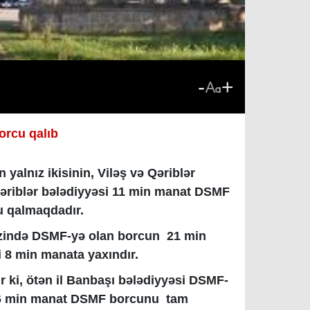
-
+
orcu qalıb
yalnız ikisinin, Viləş və Qəriblər
Qəriblər bələdiyyəsi 11 min manat DSMF
u qalmaqdadır.
ərzində DSMF-yə olan borcun 21 min
 8 min manata yaxındır.
ir ki, ötən il Banbaşı bələdiyyəsi DSMF-
 16 min manat DSMF borcunu tam