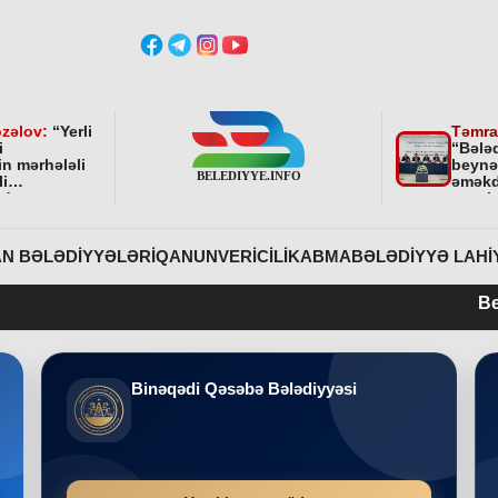
zəlov:
“
Yerli
Təmra
i
“Bələ
in mərhələli
beynə
li
əməkd
ndə
qurul
ni bundan
əhəmi
davam
r
”
N BƏLƏDIYYƏLƏRI
QANUNVERICILIK
ABMA
BƏLƏDIYYƏ LAHI
Belediyye.info 
Binəqədi Qəsəbə Bələdiyyəsi