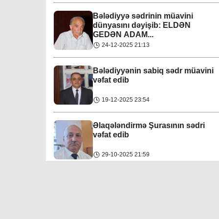
Bakı
31-07-2026
Bələdiyyə sədrinin müavini
Xətai bələdiyyəsi
dünyasını dəyişib: ELDƏN
07-04-2023
GEDƏN ADAM...
İcra başçısına xatirə hədiyyəsi təqdim edilib
24-12-2025 21:13
Mingəçevir bələdiyyəsi
Region
30-07-2026
06-04-2023
Bələdiyyənin sabiq sədr müavini
vəfat edib
Əziz Zeynalov
: “Rayon ərazisində həyata
Nəsimi bələdiyyəsi
keçirilən layihələrə Nəsimi bələdiyyəsi də öz
19-12-2025 23:54
06-04-2023
töhfəsini verir”
Bakı
30-07-2026
Əlaqələndirmə Şurasının sədri
Nərimanov bələdiyyəsi
vəfat edib
06-04-2023
Fidan F
ərzəliyeva növbəti vətəndaş qəbulu
keçirib
29-10-2025 21:59
Yasamal bələdiyyəsi
Region
30-07-2026
06-04-2023
Bələdiyyənin sədr müavininə ağır
itki üz verib
Allahverdi Xudaverdiyev:
“Maddi-mədəni
irsimizin qorunmasına bələdiyyə də öz
06-05-2025 16:27
töhfəsini verməyə çalışır”