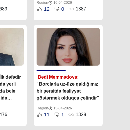
Region
16-04-2026
12
0
689
1387
“İlk dəfədir
Bədi Məmmədova:
də yerli
“Borclarla üz-üzə qaldığımız
nda belə
bir şəraitdə fəaliyyət
hidə
göstərmək olduqca çətindir”
Region
15-04-2026
11
1
476
1329