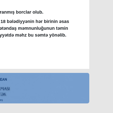
ranmış borclar olub.
18 bələdiyyənin hər birinin əsas
da vətəndaş məmnunluğunun təmin
liyyətdə məhz bu səmtə yönəlib.