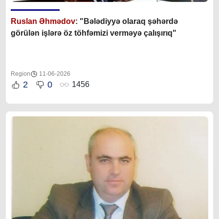
Ruslan Əhmədov
: "Bələdiyyə olaraq şəhərdə
görülən işlərə öz töhfəmizi verməyə çalışırıq"
Region
11-06-2026
2
0
1456