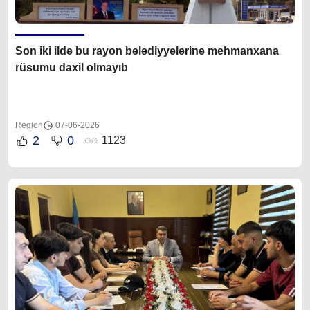
Son iki ildə bu rayon bələdiyyələrinə mehmanxana
rüsumu daxil olmayıb
Region
07-06-2026
2
0
1123