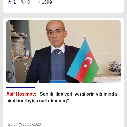
1
0
1099
Asif Həşimov:
“Son iki ildə yerli vergilərin yığımında
ciddi irəliləyişə nail olmuşuq”
Region
21-06-2026