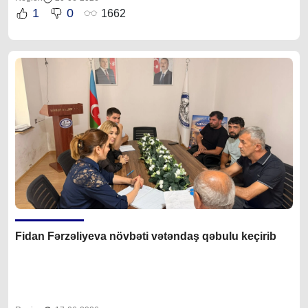
1
0
1662
Fidan Fərzəliyeva növbəti vətəndaş qəbulu keçirib