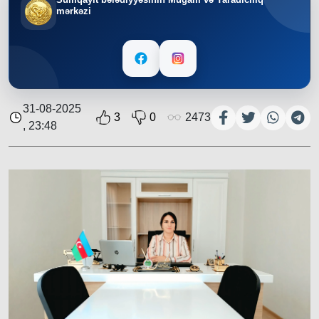
mərkəzi
31-08-2025
3
0
2473
, 23:48