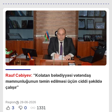
Rauf Cəbiyev:
“
Kolatan bələdiyyəsi vətəndaş
məmnunluğunun təmin edilməsi üçün ciddi şəkildə
çalışır
”
Region
28-06-2026
3
0
1331