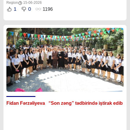
Region
15-06-2026
1
0
1196
Fidan Fərzəliyeva “Son zəng” tədbirində iştirak edib