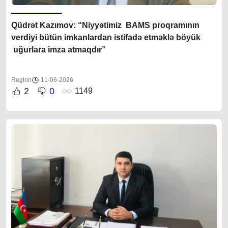
Q
üdrət Kazımov
: “Niyyətimiz BAMS proqramının
verdiyi bütün imkanlardan istifadə etməklə böyük
uğurlara imza atmaqdır”
Region
11-06-2026
2
0
1149