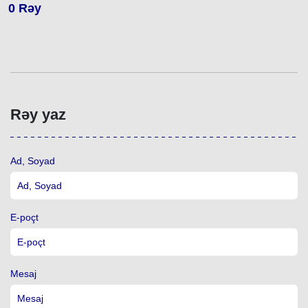
0
Rəy
Rəy yaz
Ad, Soyad
E-poçt
Mesaj