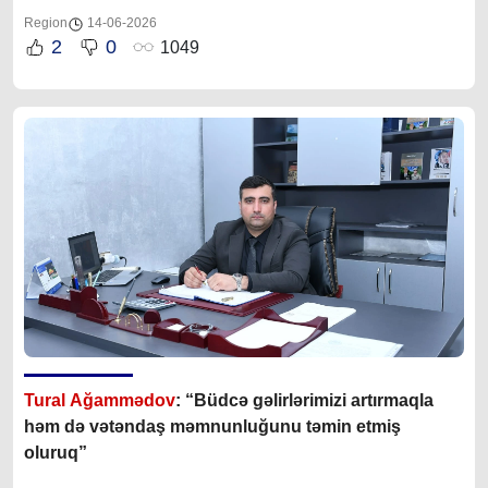
Region
14-06-2026
2
0
1049
Tural Ağammədov
: “Büdcə gəlirlərimizi artırmaqla
həm də vətəndaş məmnunluğunu təmin etmiş
oluruq”