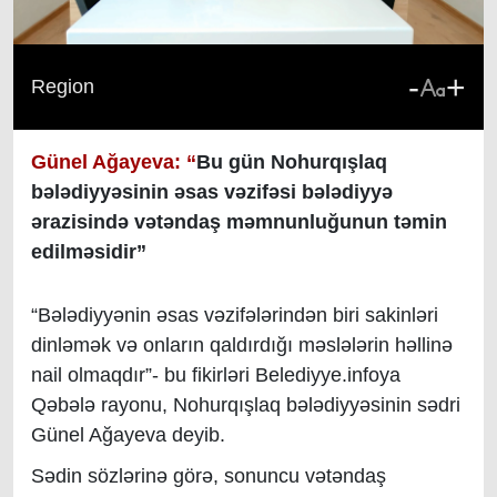
-
+
Region
Günel Ağayeva: “
Bu gün Nohurqışlaq
bələdiyyəsinin əsas vəzifəsi bələdiyyə
ərazisində vətəndaş məmnunluğunun təmin
edilməsidir”
“Bələdiyyənin əsas vəzifələrindən biri sakinləri
dinləmək və onların qaldırdığı məslələrin həllinə
nail olmaqdır”- bu fikirləri Belediyye.infoya
Qəbələ rayonu, Nohurqışlaq bələdiyyəsinin sədri
Günel Ağayeva deyib.
Sədin sözlərinə görə, sonuncu vətəndaş