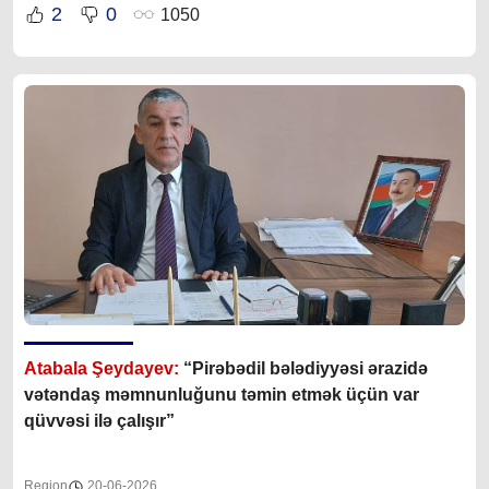
2
0
1050
Atabala Şeydayev:
“Pirəbədil bələdiyyəsi ərazidə
vətəndaş məmnunluğunu təmin etmək üçün var
qüvvəsi ilə çalışır”
Region
20-06-2026