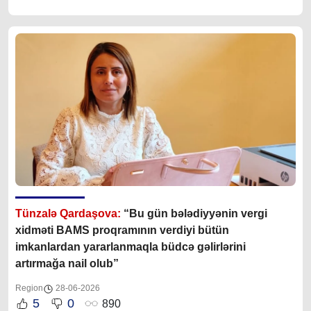
Tünzalə Qardaşova:
“Bu gün bələdiyyənin vergi
xidməti BAMS proqramının verdiyi bütün
imkanlardan yararlanmaqla büdcə gəlirlərini
artırmağa nail olub”
Region
28-06-2026
5
0
890