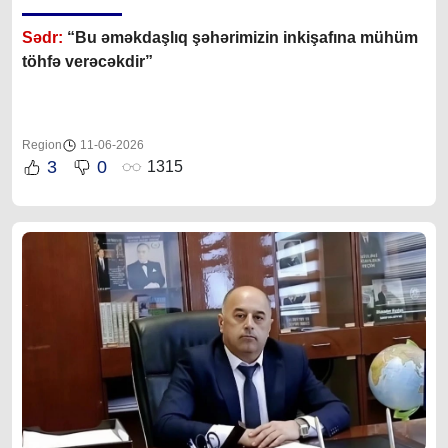
Sədr:
“Bu əməkdaşlıq şəhərimizin inkişafına mühüm
töhfə verəcəkdir”
Region
11-06-2026
3
0
1315