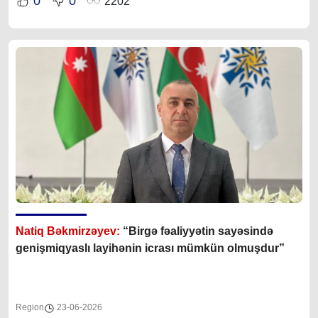
0
0
2202
Natiq Bəkmirzəyev:
“Birgə fəaliyyətin sayəsində
genişmiqyaslı layihənin icrası mümkün olmuşdur”
Region
23-06-2026