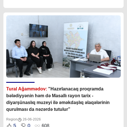
Tural Ağammədov:
"Hazırlanacaq proqramda
bələdiyyənin həm də Masallı rayon tarix -
diyarşünaslıq muzeyi ilə əməkdaşlıq əlaqələrinin
qurulması da nəzərdə tutulur”
Region
26-06-2026
5
0
608