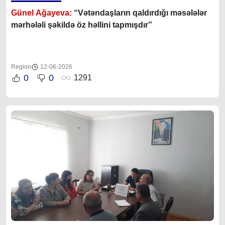
Günel Ağayeva:
“Vətəndaşların qaldırdığı məsələlər
mərhələli şəkildə öz həllini tapmışdır”
Region
12-06-2026
0
0
1291