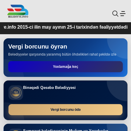
may ayının 25-i tarixindən fəaliyyətdədir.
Vergi borcunu öyrən
Bələdiyyələr qarşısında yaranmış bütün öhdəlikləri rahat şəkildə izlə
Yoxlamağa keç
Binəqədi Qəsəbə Bələdiyyəsi
Vergi borcunu ödə
Sumqayıt bələdiyyəsinin Muğam və Yaradıcılıq