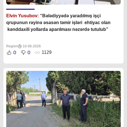
Elvin Yusubov:
“Bələdiyyədə yaradılmış işçi
qrupunun rəyinə əsasən təmir işləri ehtiyac olan
kənddaxili yollarda aparılması nəzərdə tutulub”
Region
10-06-2026
0
0
1129