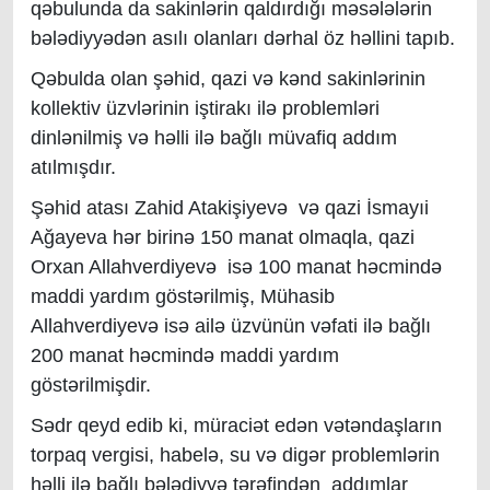
qəbulunda da sakinlərin qaldırdığı məsələlərin
bələdiyyədən asılı olanları dərhal öz həllini tapıb.
Qəbulda olan şəhid, qazi və kənd sakinlərinin
kollektiv üzvlərinin iştirakı ilə problemləri
dinlənilmiş və həlli ilə bağlı müvafiq addım
atılmışdır.
Şəhid atası Zahid Atakişiyevə və qazi İsmayıi
Ağayeva hər birinə 150 manat olmaqla, qazi
Orxan Allahverdiyevə isə 100 manat həcmində
maddi yardım göstərilmiş, Mühasib
Allahverdiyevə isə ailə üzvünün vəfati ilə bağlı
200 manat həcmində maddi yardım
göstərilmişdir.
Sədr qeyd edib ki, müraciət edən vətəndaşların
torpaq vergisi, habelə, su və digər problemlərin
həlli ilə bağlı bələdiyyə tərəfindən addımlar