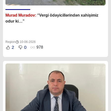
Murad Muradov:
“Vergi ödəyicillərindən xahişimiz
odur ki…”
Region
10-06-2026
2
0
978