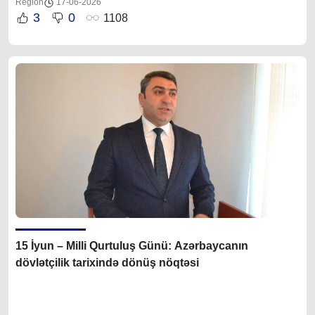
Region
17-06-2026
3
0
1108
15 İyun – Milli Qurtuluş Günü: Azərbaycanın
dövlətçilik tarixində dönüş nöqtəsi