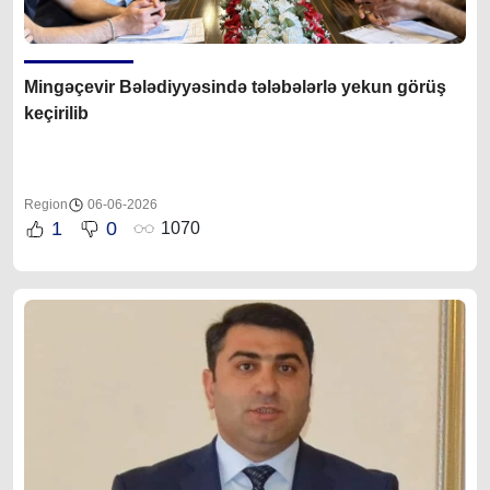
Mingəçevir Bələdiyyəsində tələbələrlə yekun görüş
keçirilib
Region
06-06-2026
1
0
1070