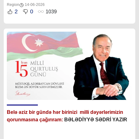
Region
14-06-2026
2
0
1039
Bel
ə əziz bir gündə hər birinizi
milli dəyərlərimizin
qorunmasına çağırıram:
BƏLƏDİYYƏ SƏDRİ YAZIR