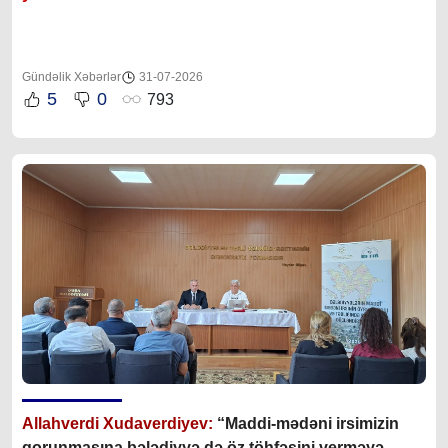
Gündəlik Xəbərlər
31-07-2026
5
0
793
Allahverdi Xudaverdiyev:
“Maddi-mədəni irsimizin
qorunmasına bələdiyyə də öz töhfəsini verməyə