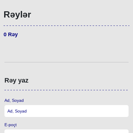
Rəylər
0
Rəy
Rəy yaz
Ad, Soyad
E-poçt