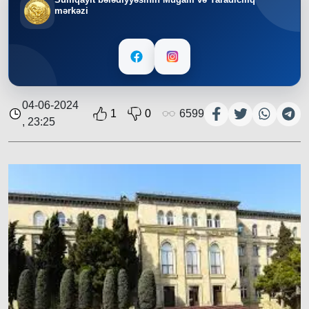
mərkəzi
04-06-2024
1
0
6599
, 23:25