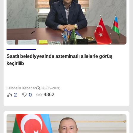
Saatlı bələdiyyəsində aztəminatlı ailələrlə görüş
keçirilib
Gündəlik Xəbərlər
28-05-2026
2
0
4362