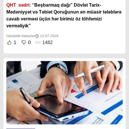
QHT sədri:
“
Beşbarmaq dağı” Dövlət Tarix-
Mədəniyyət və Təbiət Qoruğunun ən müasir tələblərə
cavab verməsi üçün hər birimiz öz töhfəmizi
verməliyik”
Gündəlik Xəbərlər
12-07-2026
1
0
1482