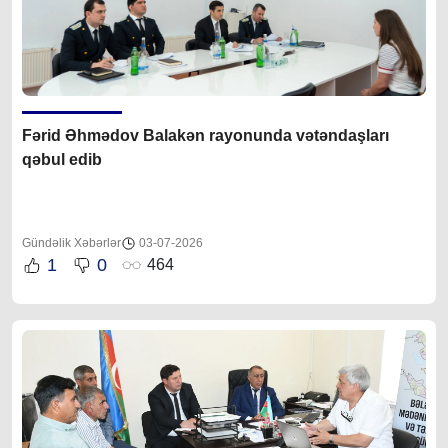
Fərid Əhmədov Balakən rayonunda vətəndaşları
qəbul edib
Gündəlik Xəbərlər
03-07-2026
1
0
464