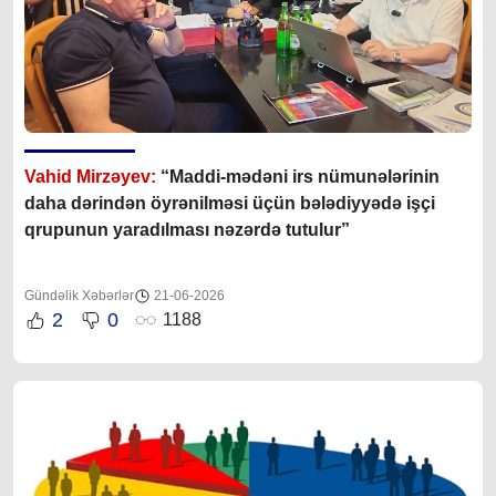
Vahid Mirzəyev:
“Maddi-mədəni irs nümunələrinin
daha dərindən öyrənilməsi üçün bələdiyyədə işçi
qrupunun yaradılması nəzərdə tutulur”
Gündəlik Xəbərlər
21-06-2026
2
0
1188