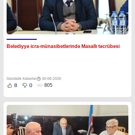
Bələdiyyə icra-münasibətlərində Masallı təcrübəsi
Gündəlik Xəbərlər
30-06-2026
8
0
805