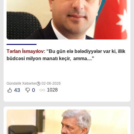
Tərlan İsmayılov
: “B
u gün elə bələdiyyələr var ki, illik
büdcəsi milyon manatı keçir, amma...."
Gündəlik Xəbərlər
02-06-2026
43
0
1028