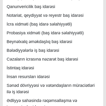
Qanunvericilik baş idarəsi
Notariat, qeydiyyat və reyestr baş idarəsi
İcra xidməti (baş idarə səlahiyyətli)
Probasiya xidməti (baş idarə səlahiyyətli)
Beynəlxalq əməkdaşlıq baş idarəsi
Bələdiyyələrlə iş baş idarəsi
Cəzaların icrasına nəzarət baş idarəsi
İstintaq idarəsi
İnsan resursları idarəsi
Sənəd dövriyyəsi və vətəndaşların müraciətləri
ilə iş idarəsi
Ədliyyə sahəsində rəqəmsallaşma və