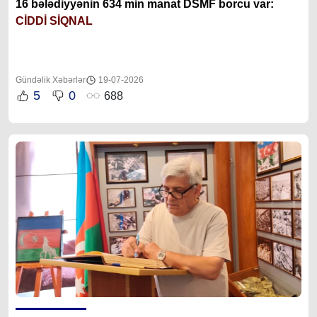
16 bələdiyyənin 634 min manat DSMF borcu var:
CİDDİ SİQNAL
Gündəlik Xəbərlər
19-07-2026
5
0
688