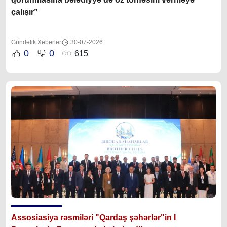
çalışır”
Gündəlik Xəbərlər
30-07-2026
0
0
615
Assosiasiya rəsmiləri "Qardaş şəhərlər"in I