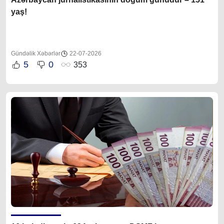
yaş!
Gündəlik Xəbərlər
22-07-2026
5
0
353