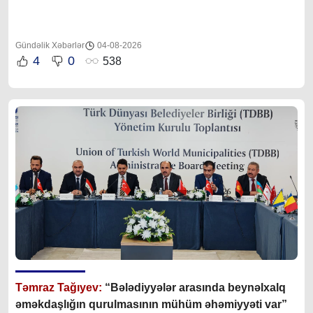
Gündəlik Xəbərlər
04-08-2026
4
0
538
Təmraz Tağıyev:
“Bələdiyyələr arasında beynəlxalq
əməkdaşlığın qurulmasının mühüm əhəmiyyəti var”