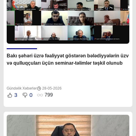
Bakı şəhəri üzrə fəaliyyət göstərən bələdiyyələrin üzv
və qulluqçuları üçün seminar-təlimlər təşkil olunub
Gündəlik Xəbərlər
28-05-2026
3
0
799