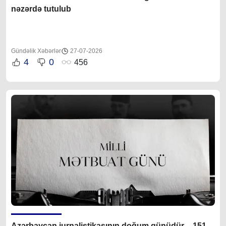
nəzərdə tutulub
Gündəlik Xəbərlər
27-07-2026
4
0
456
Azərbaycan jurnalistikasının doğum günüdür – 151