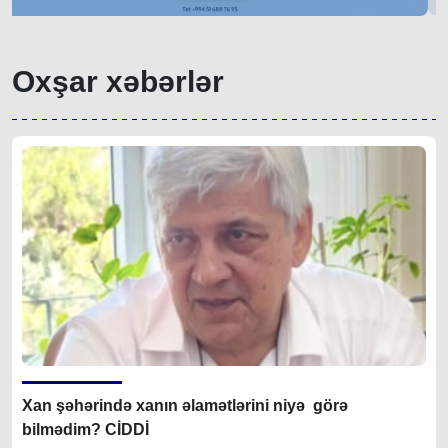
Oxşar xəbərlər
Xan şəhərində xanın əlamətlərini niyə görə
bilmədim? CİDDİ