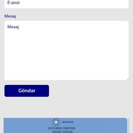
Mesaj
Göndər