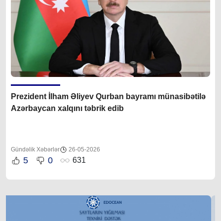
Prezident İlham Əliyev Qurban bayramı münasibətilə
Azərbaycan xalqını təbrik edib
Gündəlik Xəbərlər
26-05-2026
5
0
631