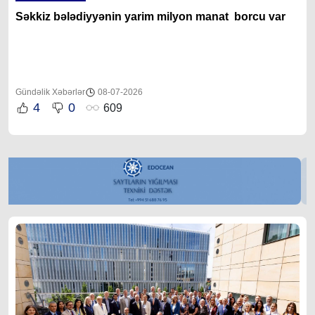
Səkkiz bələdiyyənin yarim milyon manat borcu var
Gündəlik Xəbərlər
08-07-2026
4
0
609