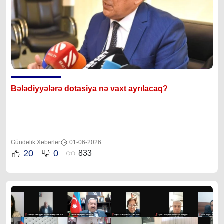
Bələdiyyələrə dotasiya nə vaxt ayrılacaq?
Gündəlik Xəbərlər
01-06-2026
20
0
833