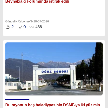
Beynəlxalq Forumunda iştirak edib
Gündəlik Xəbərlər
28-07-2026
2
0
488
Bu rayonun beş bələdiyyəsinin DSMF-yə iki yüz min