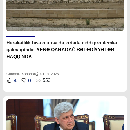
Hərəkətlilik hiss olunsa da, ortada ciddi problemlər
qalmaqdadır:
YENƏ QARADAĞ BƏLƏDİYYƏLƏRİ
HAQQINDA
Gündəlik Xəbərlər
01-07-2026
4
0
553