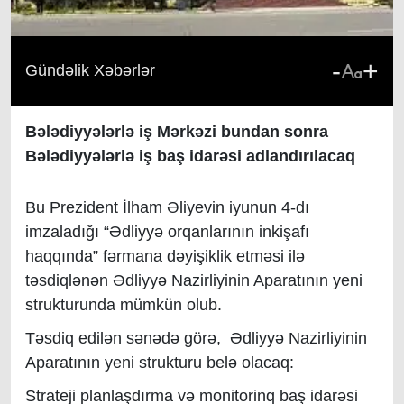
-
+
Gündəlik Xəbərlər
Bələdiyyələrlə iş Mərkəzi bundan sonra
Bələdiyyələrlə iş baş idarəsi adlandırılacaq
Bu
Prezident İlham Əliyevin iyunun 4-dı
imzaladığı “Ədliyyə orqanlarının inkişafı
haqqında” fərmana dəyişiklik etməsi ilə
təsdiqlənən Ədliyyə Nazirliyinin Aparatının yeni
strukturunda mümkün olub.
Təsdiq edilən sənədə görə, Ədliyyə Nazirliyinin
Aparatının yeni strukturu belə olacaq:
Strateji planlaşdırma və monitorinq baş idarəsi