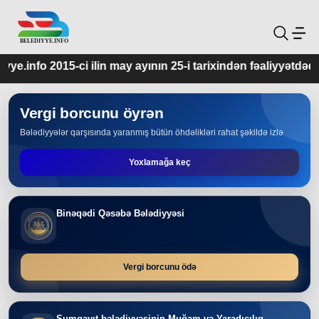
 may ayının 25-i tarixindən fəaliyyətdədir.
Vergi borcunu öyrən
Bələdiyyələr qarşısında yaranmış bütün öhdəlikləri rahat şəkildə izlə
Yoxlamağa keç
Binəqədi Qəsəbə Bələdiyyəsi
Vergi borcunu ödə
Sumqayıt bələdiyyəsinin Muğam və Yaradıcılıq