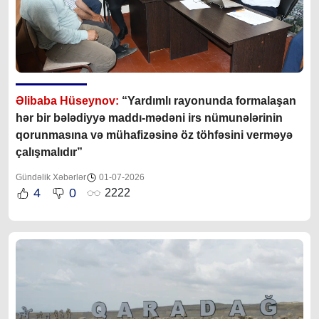
Əlibaba Hüseynov:
“Yardımlı rayonunda formalaşan
hər bir bələdiyyə maddı-mədəni irs nümunələrinin
qorunmasına və mühafizəsinə öz töhfəsini verməyə
çalışmalıdır”
Gündəlik Xəbərlər
01-07-2026
4
0
2222