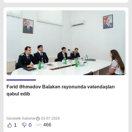
Fərid Əhmədov Balakən rayonunda vətəndaşları
qəbul edib
Gündəlik Xəbərlər
03-07-2026
1
0
466