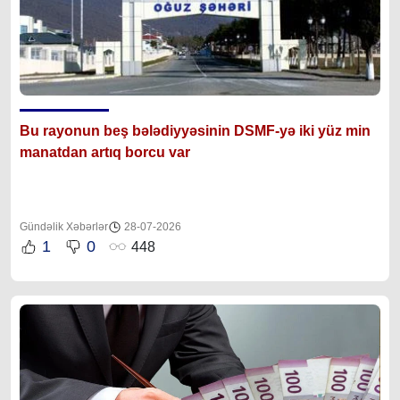
Bu rayonun beş bələdiyyəsinin DSMF-yə iki yüz min
manatdan artıq borcu var
Gündəlik Xəbərlər
28-07-2026
1
0
448