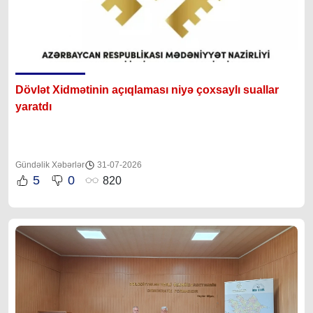
Dövlət Xidmətinin açıqlaması niyə çoxsaylı suallar
yaratdı
Gündəlik Xəbərlər
31-07-2026
5
0
820