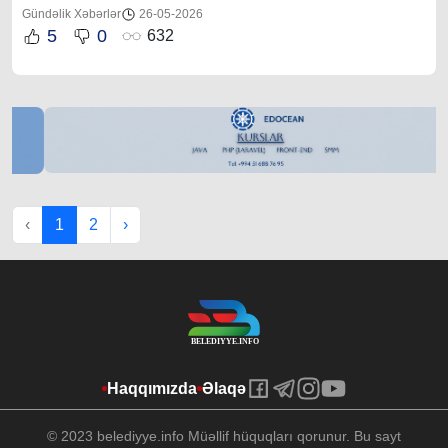
Gündəlik Xəbərlər
26-05-2026
5
0
632
‹
1
2
›
Haqqımızda
Əlaqə
© 2023 belediyye.info Müəllif hüquqları qorunur. Bu sayt