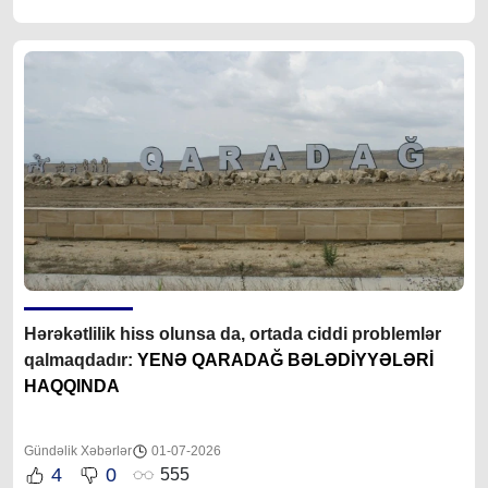
Hərəkətlilik hiss olunsa da, ortada ciddi problemlər
qalmaqdadır:
YENƏ QARADAĞ BƏLƏDİYYƏLƏRİ
HAQQINDA
Gündəlik Xəbərlər
01-07-2026
4
0
555