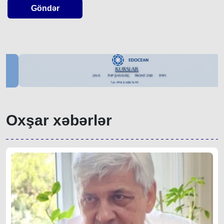
Göndər
Oxşar xəbərlər