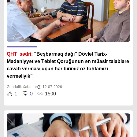
QHT sədri:
“
Beşbarmaq dağı” Dövlət Tarix-
Mədəniyyət və Təbiət Qoruğunun ən müasir tələblərə
cavab verməsi üçün hər birimiz öz töhfəmizi
verməliyik”
Gündəlik Xəbərlər
12-07-2026
1
0
1500