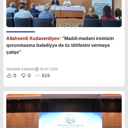
Allahverdi Xudaverdiyev:
“Maddi-mədəni irsimizin
qorunmasına bələdiyyə də öz töhfəsini verməyə
çalışır”
Gündəlik Xəbərlər
30-07-2026
0
0
619