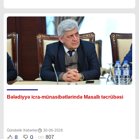
Bələdiyyə icra-münasibətlərində Masallı təcrübəsi
Gündəlik Xəbərlər
30-06-2026
8
0
807