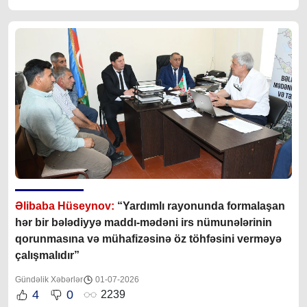
Əlibaba Hüseynov:
“Yardımlı rayonunda formalaşan
hər bir bələdiyyə maddı-mədəni irs nümunələrinin
qorunmasına və mühafizəsinə öz töhfəsini verməyə
çalışmalıdır”
Gündəlik Xəbərlər
01-07-2026
4
0
2239