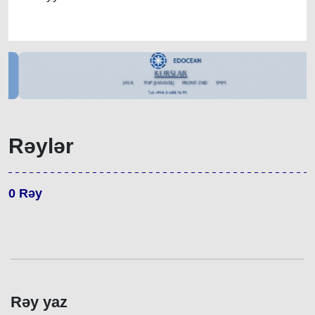
Rəylər
0
Rəy
Rəy yaz