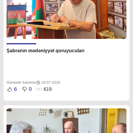
Şabranın mədəniyyət qoruyucuları
Gündəlik Xəbərlər
18-07-2026
6
0
619