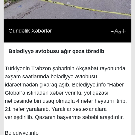
-
+
Gündəlik Xəbərlər
Bələdiyyə avtobusu ağır qəza törədib
Türkiyənin Trabzon şəhərinin Akçaabat rayonunda
axşam saatlarında bələdiyyə avtobusu
idarəetmədən çıxaraq aşıb. Belediyye.info “Haber
Global”a istinadən xəbər verir ki, yol qəzası
nəticəsində biri uşaq olmaqla 4 nəfər həyatını itirib,
21 nəfər yaralanıb. Yaralılar xəstəxanalara
yerləşdirilib. Qəzanın başvermə səbəbi araşdırılır.
Belediyye.info