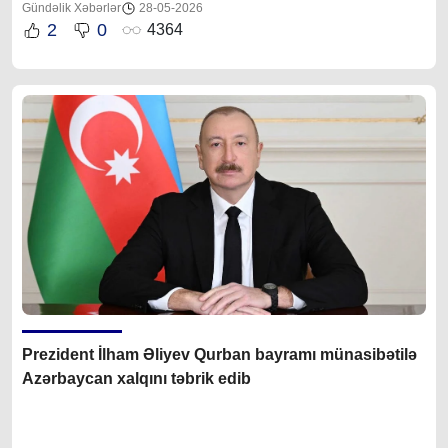
Gündəlik Xəbərlər
28-05-2026
2
0
4364
Prezident İlham Əliyev Qurban bayramı münasibətilə
Azərbaycan xalqını təbrik edib