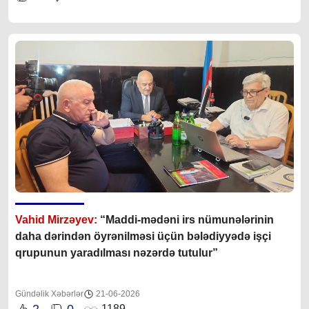
Vahid Mirzəyev:
“Maddi-mədəni irs nümunələrinin
daha dərindən öyrənilməsi üçün bələdiyyədə işçi
qrupunun yaradılması nəzərdə tutulur”
Gündəlik Xəbərlər
21-06-2026
2
0
1189