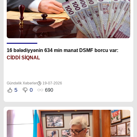
16 bələdiyyənin 634 min manat DSMF borcu var:
CİDDİ SİQNAL
Gündəlik Xəbərlər
19-07-2026
5
0
690