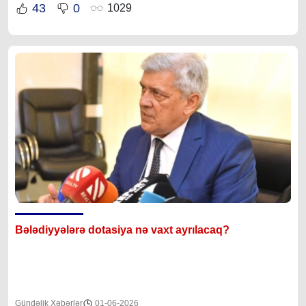
43
0
1029
Bələdiyyələrə dotasiya nə vaxt ayrılacaq?
Gündəlik Xəbərlər
01-06-2026