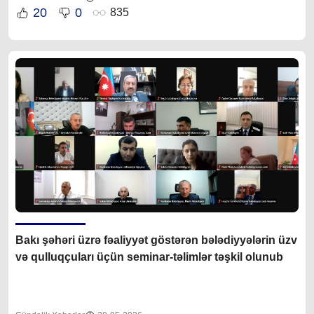
20
0
835
Bakı şəhəri üzrə fəaliyyət göstərən bələdiyyələrin üzv
və qulluqçuları üçün seminar-təlimlər təşkil olunub