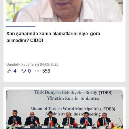
Xan şəhərində xanın əlamətlərini niyə görə
bilmədim? CİDDİ
Gündəlik Xəbərlər
04-08-2026
4
0
556