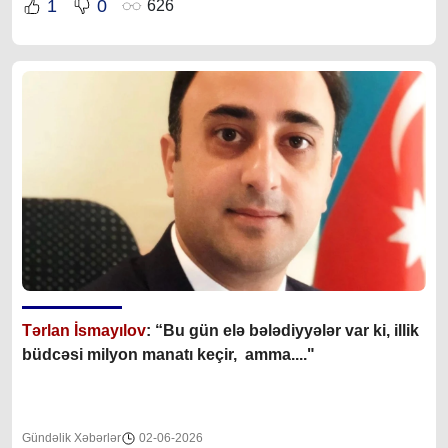
1
0
626
Tərlan İsmayılov
: “B
u gün elə bələdiyyələr var ki, illik
büdcəsi milyon manatı keçir, amma...."
Gündəlik Xəbərlər
02-06-2026