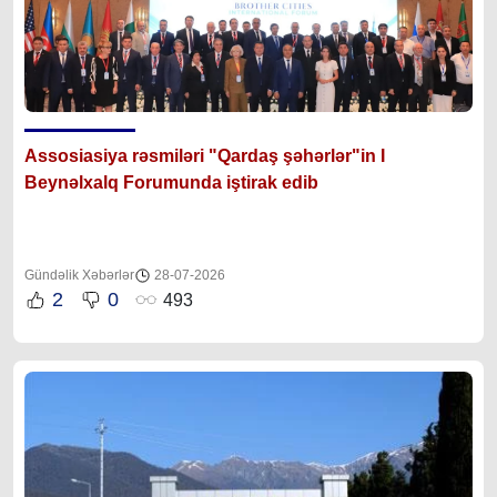
Assosiasiya rəsmiləri "Qardaş şəhərlər"in I
Beynəlxalq Forumunda iştirak edib
Gündəlik Xəbərlər
28-07-2026
2
0
493