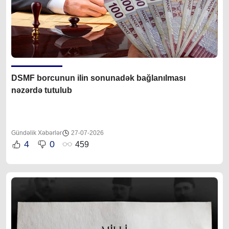
DSMF borcunun ilin sonunadək bağlanılması
nəzərdə tutulub
Gündəlik Xəbərlər
27-07-2026
4
0
459