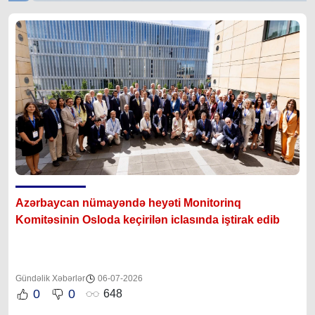
Azərbaycan nümayəndə heyəti Monitorinq
Komitəsinin Osloda keçirilən iclasında iştirak edib
Gündəlik Xəbərlər
06-07-2026
0
0
648