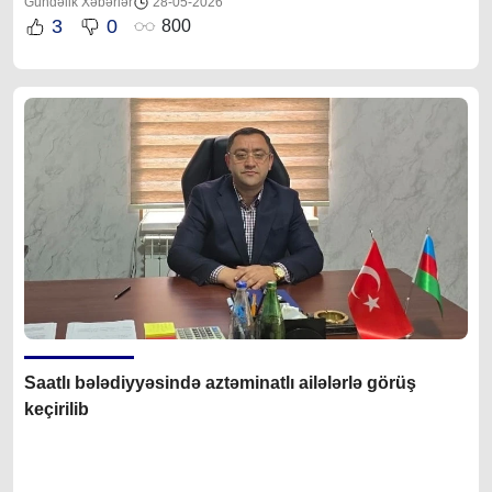
Gündəlik Xəbərlər
28-05-2026
3
0
800
Saatlı bələdiyyəsində aztəminatlı ailələrlə görüş
keçirilib