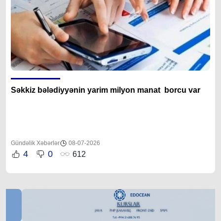
Səkkiz bələdiyyənin yarim milyon manat borcu var
Gündəlik Xəbərlər
08-07-2026
4
0
612