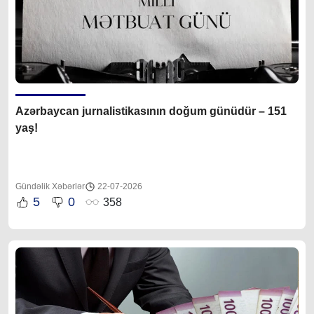
Azərbaycan jurnalistikasının doğum günüdür – 151
yaş!
Gündəlik Xəbərlər
22-07-2026
5
0
358