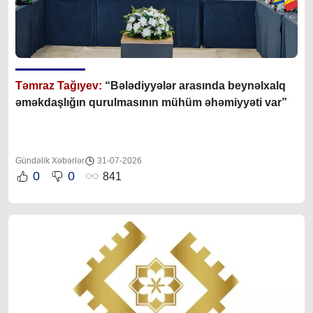
Təmraz Tağıyev:
“Bələdiyyələr arasında beynəlxalq
əməkdaşlığın qurulmasının mühüm əhəmiyyəti var”
Gündəlik Xəbərlər
31-07-2026
0
0
841