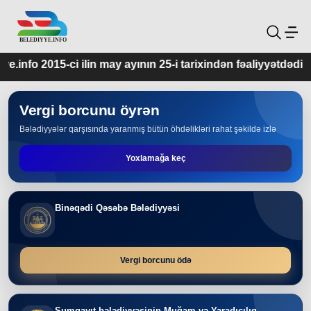
ay ayının 25-i tarixindən fəaliyyətdədir.
Vergi borcunu öyrən
Bələdiyyələr qarşısında yaranmış bütün öhdəlikləri rahat şəkildə izlə
Yoxlamağa keç
Binəqədi Qəsəbə Bələdiyyəsi
Vergi borcunu ödə
Sumqayıt bələdiyyəsinin Muğam və Yaradıcılıq