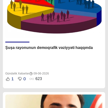
Şuşa rayonunun demoqrafik vəziyyəti haqqında
Gündəlik Xəbərlər
09-06-2026
1
0
623