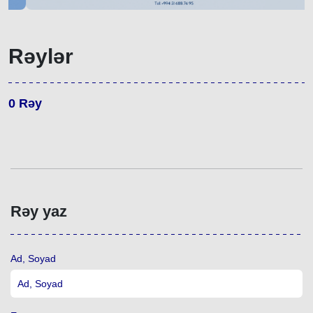
Rəylər
0
Rəy
Rəy yaz
Ad, Soyad