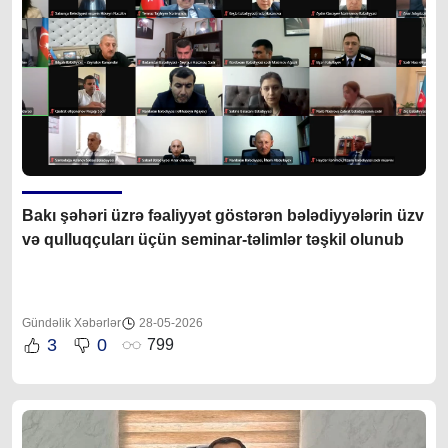
Bakı şəhəri üzrə fəaliyyət göstərən bələdiyyələrin üzv
və qulluqçuları üçün seminar-təlimlər təşkil olunub
Gündəlik Xəbərlər
28-05-2026
3
0
799