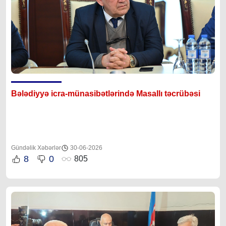
Bələdiyyə icra-münasibətlərində Masallı təcrübəsi
Gündəlik Xəbərlər
30-06-2026
8
0
805