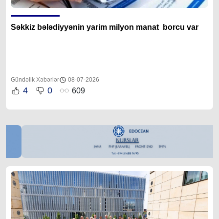
Səkkiz bələdiyyənin yarim milyon manat borcu var
Gündəlik Xəbərlər
08-07-2026
4
0
609