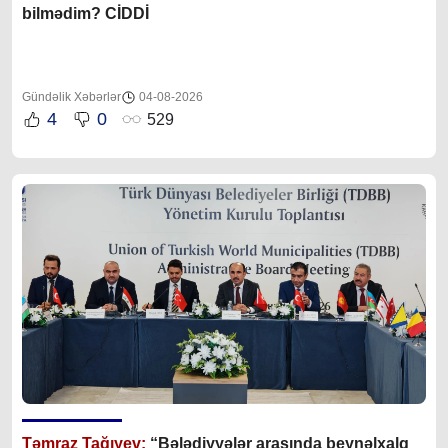
bilmədim? CİDDİ
Gündəlik Xəbərlər
04-08-2026
4
0
529
Təmraz Tağıyev:
“Bələdiyyələr arasında beynəlxalq