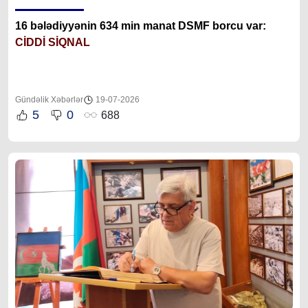
16 bələdiyyənin 634 min manat DSMF borcu var:
CİDDİ SİQNAL
Gündəlik Xəbərlər
19-07-2026
5
0
688