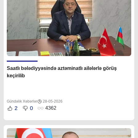
Saatlı bələdiyyəsində aztəminatlı ailələrlə görüş
keçirilib
Gündəlik Xəbərlər
28-05-2026
2
0
4362