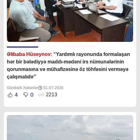
Əlibaba Hüseynov:
“Yardımlı rayonunda formalaşan
hər bir bələdiyyə maddı-mədəni irs nümunələrinin
qorunmasına və mühafizəsinə öz töhfəsini verməyə
çalışmalıdır”
Gündəlik Xəbərlər
01-07-2026
4
0
2213