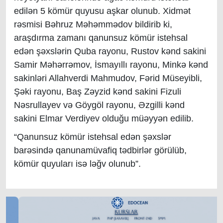
edilən 5 kömür quyusu aşkar olunub. Xidmət
rəsmisi Bəhruz Məhəmmədov bildirib ki,
araşdırma zamanı qanunsuz kömür istehsal
edən şəxslərin Quba rayonu, Rustov kənd sakini
Samir Məhərrəmov, İsmayıllı rayonu, Minkə kənd
sakinləri Allahverdi Mahmudov, Fərid Müseyibli,
Şəki rayonu, Baş Zəyzid kənd sakini Fizuli
Nəsrullayev və Göygöl rayonu, Əzgilli kənd
sakini Elmar Verdiyev olduğu müəyyən edilib.
“Qanunsuz kömür istehsal edən şəxslər
barəsində qanunamüvafiq tədbirlər görülüb,
kömür quyuları isə ləğv olunub”.