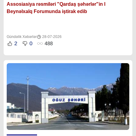
Assosiasiya rəsmiləri "Qardaş şəhərlər"in I
Beynəlxalq Forumunda iştirak edib
Gündəlik Xəbərlər
28-07-2026
2
0
488