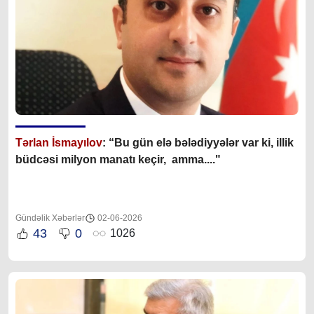
Tərlan İsmayılov
: “B
u gün elə bələdiyyələr var ki, illik
büdcəsi milyon manatı keçir, amma...."
Gündəlik Xəbərlər
02-06-2026
43
0
1026