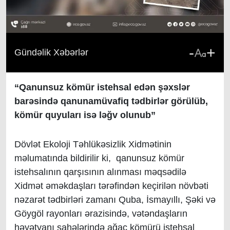
-
+
Gündəlik Xəbərlər
“Qanunsuz kömür istehsal edən şəxslər
barəsində qanunamüvafiq tədbirlər görülüb,
kömür quyuları isə ləğv olunub”
Dövlət Ekoloji Təhlükəsizlik Xidmətinin
məlumatında bildirilir ki, qanunsuz kömür
istehsalının qarşısının alınması məqsədilə
Xidmət əməkdaşları tərəfindən keçirilən növbəti
nəzarət tədbirləri zamanı Quba, İsmayıllı, Şəki və
Göygöl rayonları ərazisində, vətəndaşların
həyətyanı sahələrində ağac kömürü istehsal