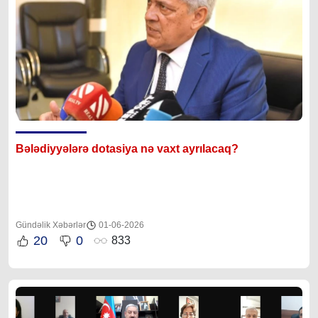
Bələdiyyələrə dotasiya nə vaxt ayrılacaq?
Gündəlik Xəbərlər
01-06-2026
20
0
833