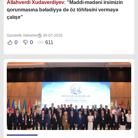
Allahverdi Xudaverdiyev:
“Maddi-mədəni irsimizin
qorunmasına bələdiyyə də öz töhfəsini verməyə
çalışır”
Gündəlik Xəbərlər
30-07-2026
0
0
611