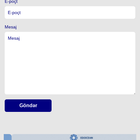
E-poçt
Mesaj
Göndər