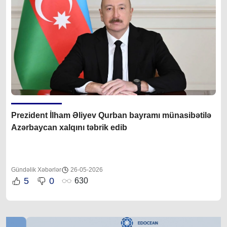
Prezident İlham Əliyev Qurban bayramı münasibətilə
Azərbaycan xalqını təbrik edib
Gündəlik Xəbərlər
26-05-2026
5
0
630