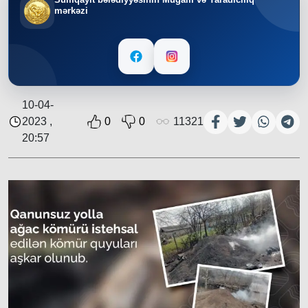
mərkəzi
10-04-
2023 ,
0
0
11321
20:57