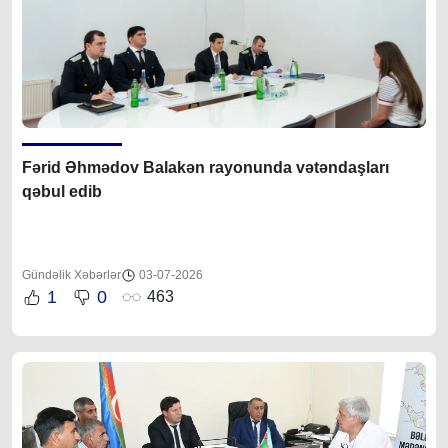
Fərid Əhmədov Balakən rayonunda vətəndaşları
qəbul edib
Gündəlik Xəbərlər
03-07-2026
1
0
463