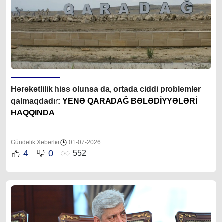
Hərəkətlilik hiss olunsa da, ortada ciddi problemlər
qalmaqdadır:
YENƏ QARADAĞ BƏLƏDİYYƏLƏRİ
HAQQINDA
Gündəlik Xəbərlər
01-07-2026
4
0
552