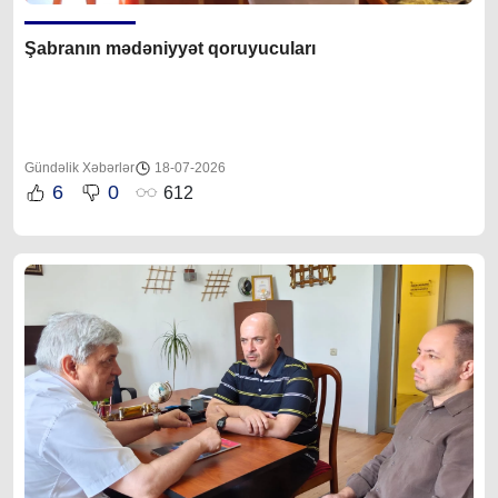
Şabranın mədəniyyət qoruyucuları
Gündəlik Xəbərlər
18-07-2026
6
0
612