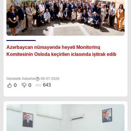
Azərbaycan nümayəndə heyəti Monitorinq
Komitəsinin Osloda keçirilən iclasında iştirak edib
Gündəlik Xəbərlər
06-07-2026
0
0
643