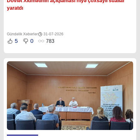
Dövlət Xidmətinin açıqlaması niyə çoxsaylı suallar
yaratdı
Gündəlik Xəbərlər
31-07-2026
5
0
783