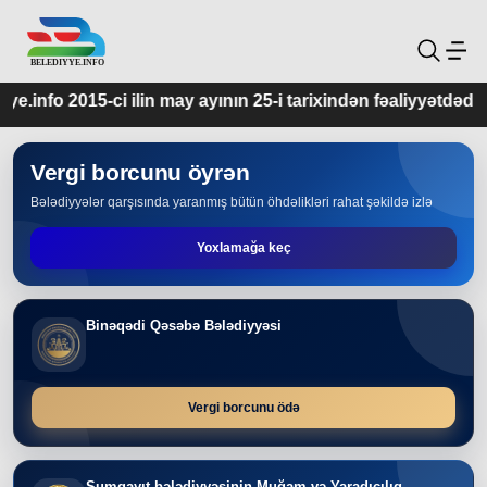
may ayının 25-i tarixindən fəaliyyətdədir.
Vergi borcunu öyrən
Bələdiyyələr qarşısında yaranmış bütün öhdəlikləri rahat şəkildə izlə
Yoxlamağa keç
Binəqədi Qəsəbə Bələdiyyəsi
Vergi borcunu ödə
Sumqayıt bələdiyyəsinin Muğam və Yaradıcılıq