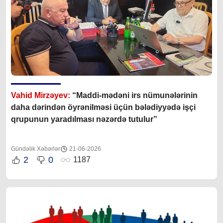
Vahid Mirzəyev:
“Maddi-mədəni irs nümunələrinin
daha dərindən öyrənilməsi üçün bələdiyyədə işçi
qrupunun yaradılması nəzərdə tutulur”
Gündəlik Xəbərlər
21-06-2026
2
0
1187