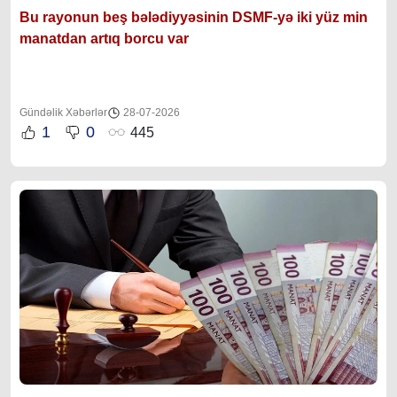
Bu rayonun beş bələdiyyəsinin DSMF-yə iki yüz min
manatdan artıq borcu var
Gündəlik Xəbərlər
28-07-2026
1
0
445