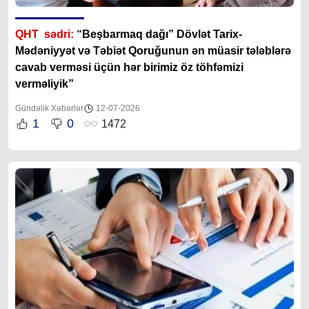
QHT sədri:
“
Beşbarmaq dağı” Dövlət Tarix-
Mədəniyyət və Təbiət Qoruğunun ən müasir tələblərə
cavab verməsi üçün hər birimiz öz töhfəmizi
verməliyik”
Gündəlik Xəbərlər
12-07-2026
1
0
1472