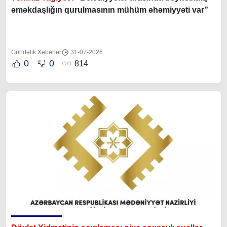
əməkdaşlığın qurulmasının mühüm əhəmiyyəti var”
Gündəlik Xəbərlər
31-07-2026
0
0
814