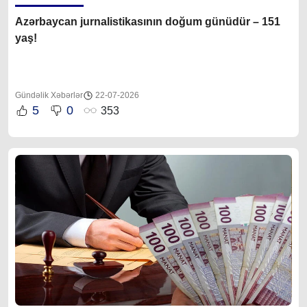
Azərbaycan jurnalistikasının doğum günüdür – 151
yaş!
Gündəlik Xəbərlər
22-07-2026
5
0
353