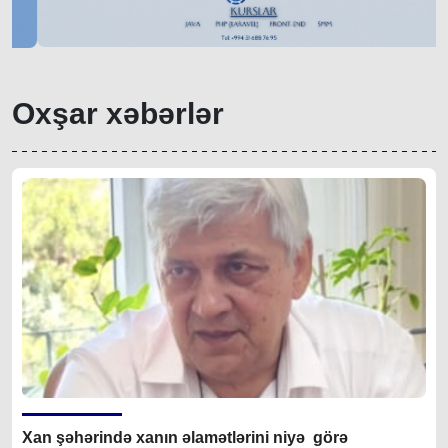
Oxşar xəbərlər
Xan şəhərində xanın əlamətlərini niyə görə