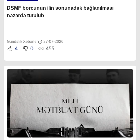
DSMF borcunun ilin sonunadək bağlanılması
nəzərdə tutulub
Gündəlik Xəbərlər
27-07-2026
4
0
455