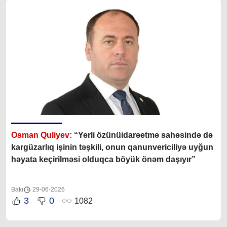
Osman Quliyev:
“Yerli özünüidarəetmə sahəsində də
kargüzarlıq işinin təşkili, onun qanunvericiliyə uyğun
həyata keçirilməsi olduqca böyük önəm daşıyır”
Bakı
29-06-2026
3
0
1082