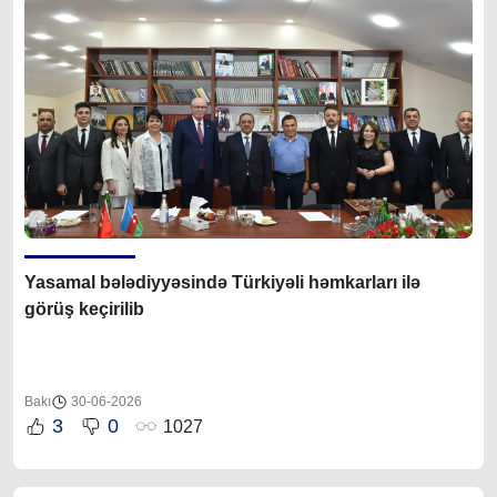
Yasamal bələdiyyəsində Türkiyəli həmkarları ilə
görüş keçirilib
Bakı
30-06-2026
3
0
1027