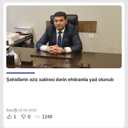
Şəhidlərin əziz xatirəsi dərin ehtiramla yad olunub
Bakı
26-06-2026
1
0
1248