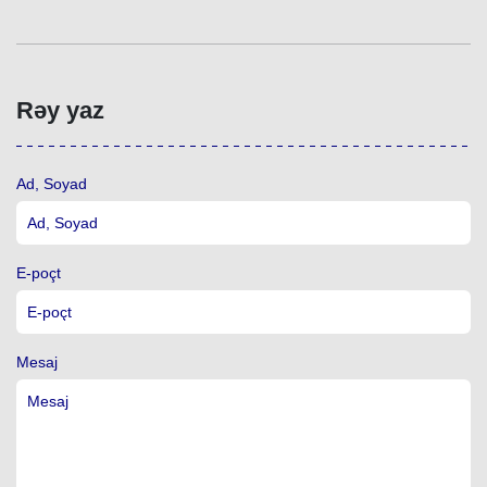
Rəy yaz
Ad, Soyad
E-poçt
Mesaj