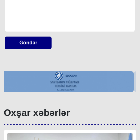
Göndər
Oxşar xəbərlər