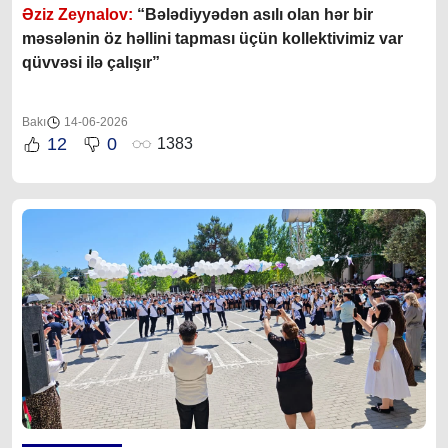
Əziz Zeynalov:
“Bələdiyyədən asılı olan hər bir
məsələnin öz həllini tapması üçün kollektivimiz var
qüvvəsi ilə çalışır”
Bakı
14-06-2026
12
0
1383