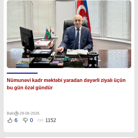
Nümunəvi kadr məktəbi yaradan dəyərli ziyalı üçün
bu gün özəl gündür
Bakı
29-06-2026
6
0
1152