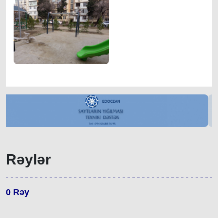
Rəylər
0
Rəy