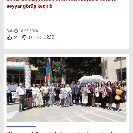
səyyar görüş keçirib
Bakı
16-06-2026
2
0
1232