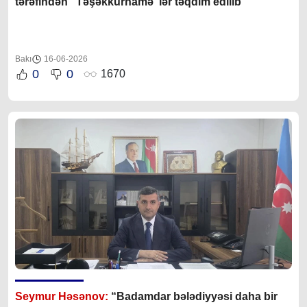
tərəfindən “Təşəkkürnamə”lər təqdim edilib
Bakı
16-06-2026
0
0
1670
Seymur Həsənov:
“Badamdar bələdiyyəsi daha bir