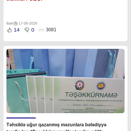
Bakı
17-06-2026
14
0
3081
Təhsildə uğur qazanmış məzunlara bələdiyyə