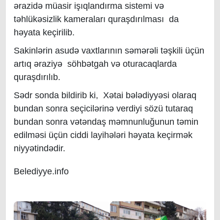
ərazidə müasir işıqlandırma sistemi və
təhlükəsizlik kameraları quraşdırılması da
həyata keçirilib.
Sakinlərin asudə vaxtlarının səmərəli təşkili üçün
artıq əraziyə söhbətgah və oturacaqlar
da
quraşdırılıb.
Sədr sonda bildirib ki, Xətai bələdiyyəsi olaraq
bundan sonra seçicilərinə verdiyi sözü tutaraq
bundan sonra vətəndaş məmnunluğunun təmin
edilməsi üçün ciddi layihələri həyata keçirmək
niyyətindədir.
Belediyye.info