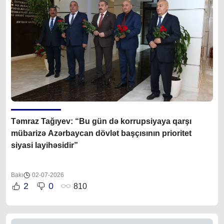
Təmraz Tağıyev: “Bu gün də korrupsiyaya qarşı
mübarizə Azərbaycan dövlət başçısının prioritet
siyasi layihəsidir”
Bakı
02-07-2026
2
0
810