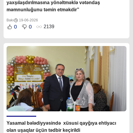
yaxşılaşdırılmasına yönəltməklə vətəndaş
məmnunluğunu təmin etməkdir”
Bakı
19-06-2026
0
0
2139
Yasamal bələdiyyəsində xüsusi qayğıya ehtiyacı
olan uşaqlar üçün tədbir keçirildi