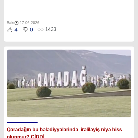
Bakı
17-06-2026
4
0
1433
Qarada
ğın bu
bələdiyyələrində irəliləyiş niyə hiss
olunmur? CİDDİ