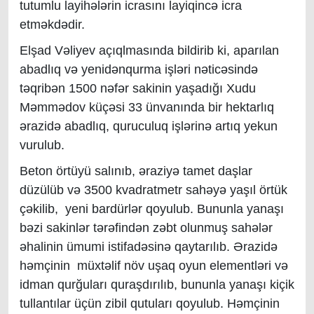
tutumlu
layihələrin icrasını
la
yiqincə icra
e
tməkdədir.
Elşad Vəliyev açıqlmasında
bildirib ki, aparılan
abadlıq və yenidənqurma işləri nəticəsində
təqribən 1500 nəfər sakinin yaşadığı Xudu
Məmmədov küçəsi 33 ünvanında bir hektarlıq
ərazidə abadlıq, quruculuq işlərinə
artıq yekun
vurulub.
B
eton örtüyü salı
nıb
,
əraziyə
tamet daşlar
düzül
üb
və 3500 kvadratmetr sahəyə yaşıl örtük
çəkil
ib
, yeni bardürlər qoyul
ub
.
Bununla yanaşı
bəzi sakinlər tərəfindən zəbt olunmuş sahələr
əhalinin ümumi istifadəsinə qaytarılıb. Ərazidə
həmçinin müxtəlif növ uşaq oyun elementləri və
idman qurğuları quraşdırıl
ıb, bununla yanaşı
kiçik
tullantılar üçün zibil qutuları qoyul
ub
.
Həmçinin