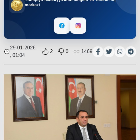
mərkəzi
29-01-2026
2
0
1469
, 01:04