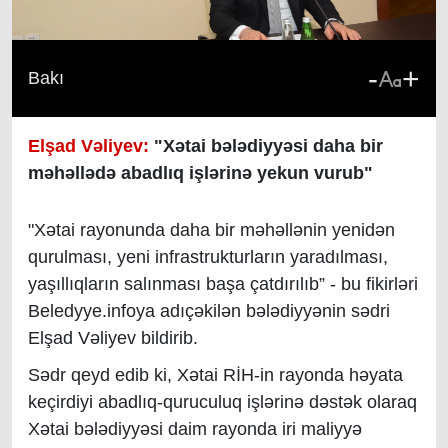
-
+
Bakı
Elşad Vəliyev:
"
Xətai bələdiyyəsi d
aha bir
məhəllədə abadl
ıq
işlərinə
yekun vurub
"
"Xətai rayonunda
daha bir məhəllənin
yenidən
qurulması, yeni infrastrukturların yaradılması,
yaşıllıqların salınması
başa çatdırılıb”
- bu fikirləri
Beledyye.infoya adıçəkilən bələdiyyənin sədri
Elşad Vəliyev bildirib.
Sədr qeyd edib ki,
Xətai RİH-in
rayonda
həyata
keçirdiyi abadlıq-quruculuq işlərinə dəstək olaraq
Xətai bələdiyyəsi daim rayonda iri
maliyyə