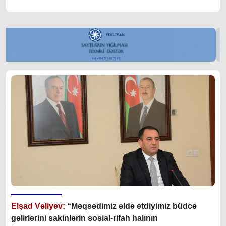
Elşad Vəliyev:
“Məqsədimiz əldə etdiyimiz büdcə
gəlirlərini sakinlərin sosial-rifah halının