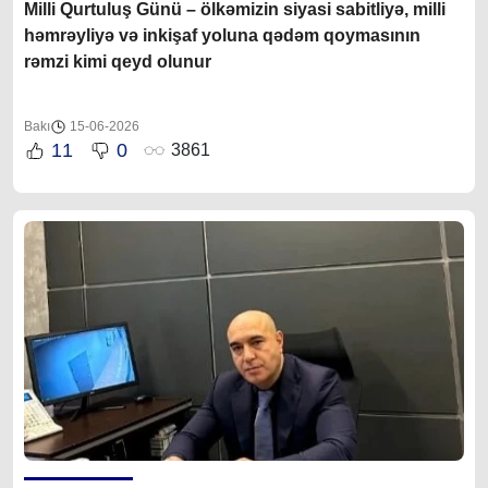
Milli Qurtuluş Günü – ölkəmizin siyasi sabitliyə, milli
həmrəyliyə və inkişaf yoluna qədəm qoymasının
rəmzi kimi qeyd olunur
Bakı
15-06-2026
11
0
3861