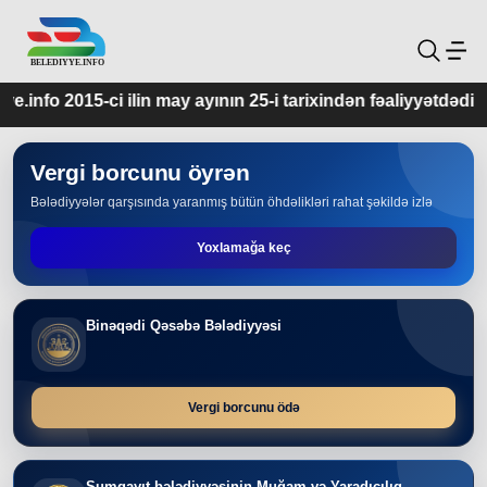
y ayının 25-i tarixindən fəaliyyətdədir.
Vergi borcunu öyrən
Bələdiyyələr qarşısında yaranmış bütün öhdəlikləri rahat şəkildə izlə
Yoxlamağa keç
Binəqədi Qəsəbə Bələdiyyəsi
Vergi borcunu ödə
Sumqayıt bələdiyyəsinin Muğam və Yaradıcılıq