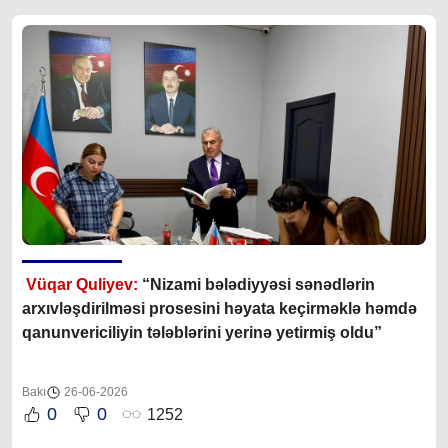
Vüqar Quliyev:
“Nizami bələdiyyəsi sənədlərin
arxıvləşdirilməsi prosesini həyata keçirməklə həmdə
qanunvericiliyin tələblərini yerinə yetirmiş oldu”
Bakı
26-06-2026
0
0
1252