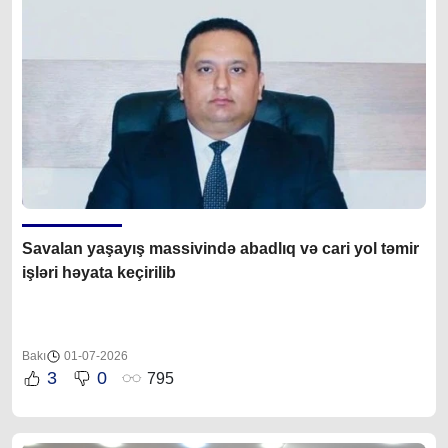
Savalan yaşayış massivində abadlıq və cari yol təmir
işləri həyata keçirilib
Bakı
01-07-2026
3
0
795