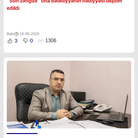
"Son zəngdə" ona bələdiyyənin hədiyyəsi təqdim
edildi
Bakı
16-06-2026
3
0
1306