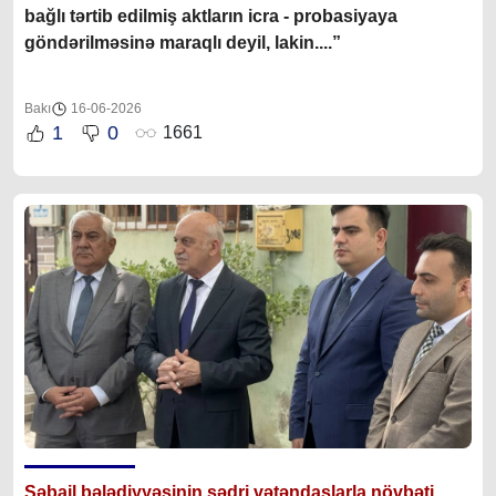
bağlı tərtib edilmiş aktların icra - probasiyaya
göndərilməsinə maraqlı deyil, lakin....”
Bakı
16-06-2026
1
0
1661
Səbail bələdiyyəsinin sədri vətəndaşlarla növbəti