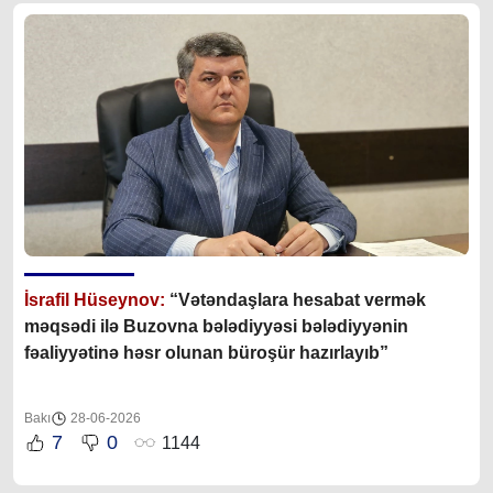
İsrafil Hüseynov:
“Vətəndaşlara hesabat vermək
məqsədi ilə Buzovna bələdiyyəsi bələdiyyənin
fəaliyyətinə həsr olunan büroşür hazırlayıb”
Bakı
28-06-2026
7
0
1144