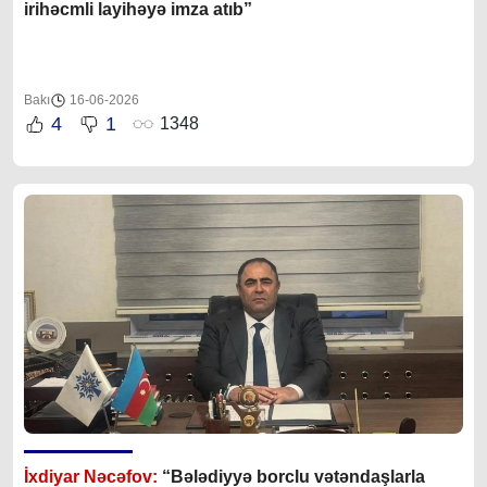
irihəcmli layihəyə imza atıb”
Bakı
16-06-2026
4
1
1348
İxdiyar Nəcəfov:
“Bələdiyyə borclu vətəndaşlarla