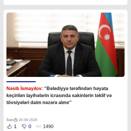
Nəsib İsmayılov:
“B
ələdiyyə tərəfindən həyata
keçirilən layihələrin icrasında sakinlərin təklif və
tövsiyələri daim nəzərə alınır
”
Bakı
20-06-2026
1
0
1490