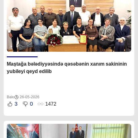
Maştağa bələdiyyəsində qəsəbənin xanım sakininin
yubileyi qeyd edilib
Bakı
26-05-2026
3
0
1472