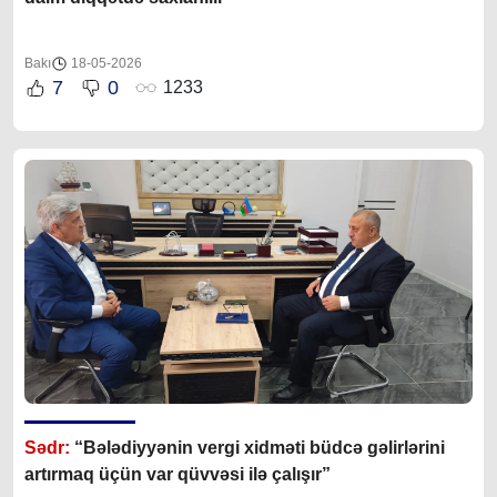
Bakı
18-05-2026
7
0
1233
Sədr:
“Bələdiyyənin vergi xidməti büdcə gəlirlərini
artırmaq üçün var qüvvəsi ilə çalışır”