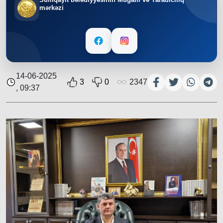
mərkəzi
14-06-2025
3
0
2347
, 09:37