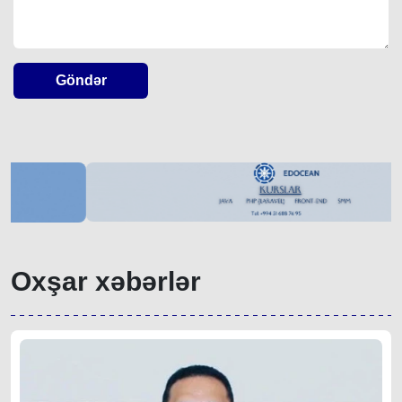
Göndər
Oxşar xəbərlər