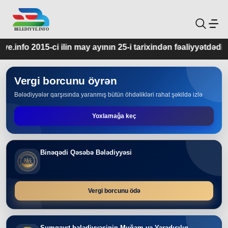
ay ayının 25-i tarixindən fəaliyyətdədir.
Vergi borcunu öyrən
Bələdiyyələr qarşısında yaranmış bütün öhdəlikləri rahat şəkildə izlə
Yoxlamağa keç
Binəqədi Qəsəbə Bələdiyyəsi
Vergi borcunu ödə
Sumqayıt bələdiyyəsinin Muğam və Yaradıcılıq