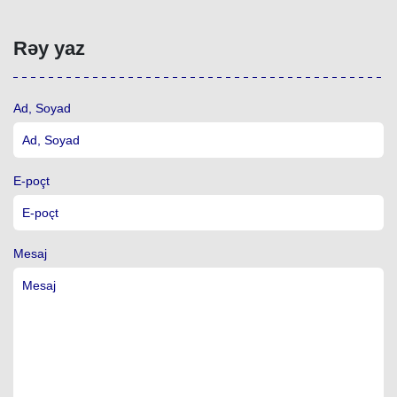
Rəy yaz
Ad, Soyad
E-poçt
Mesaj