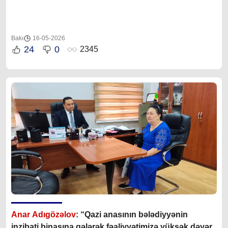
Bakı
16-05-2026
24
0
2345
Anar Adıgözəlov
: “Qazi anasının bələdiyyənin
inzibati binasına gələrək fəaliyyətimizə yüksək dəyər