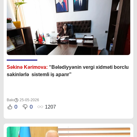
Səkinə Kərimova:
“Bələdiyyənin vergi xidməti borclu
sakinlərlə sistemli iş aparır”
Bakı
25-05-2026
0
0
1207