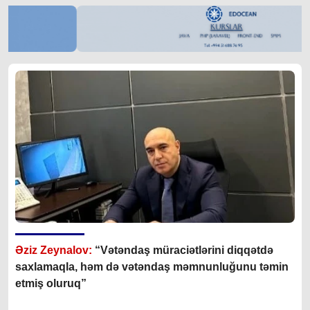
Əziz Zeynalov:
“Vətəndaş müraciətlərini diqqətdə
saxlamaqla, həm də vətəndaş məmnunluğunu təmin
etmiş oluruq”