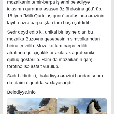
mozaikanin təmir-bərpa işlərini bələdiyyə
iclasının qərarına əsasən öz öhdəsinə götürüb.
15 İyun "Milli Qurtuluş günü" ərəfəsində ərazinin
layihə üzrə bərpa işləri tam başa çatdırlıb.
Sədr qeyd edib ki, unikal bir layihə olan bu
mozaika Buzovna qəsəbəsinin simvollarından
birinə çevrilib. Mozaika tam bərpa edilib,
ətrafında gül çiçəkliklər əkilərək aqrotexniki
qulluq gostərilib. Həm də mozaikanın qarşı
tərəfinə isə asfalt vurulub.
Sədr bildirib ki, bələdiyyə ərazini bundan sonra
da daim diqqətdə saxlayacaqdır.
Belediyye.info