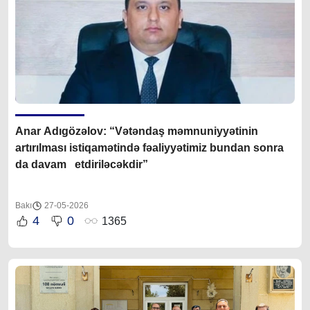
Anar Adıgözəlov: “Vətəndaş məmnuniyyətinin
artırılması istiqamətində fəaliyyətimiz bundan sonra
da davam etdiriləcəkdir”
Bakı
27-05-2026
4
0
1365