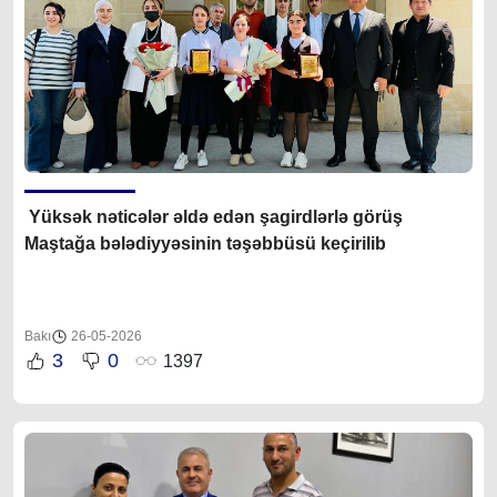
Yüksək nəticələr əldə edən şagirdlərlə görüş
Maştağa bələdiyyəsinin təşəbbüsü keçirilib
Bakı
26-05-2026
3
0
1397