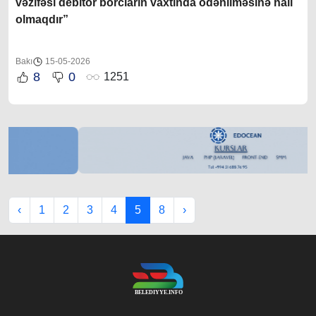
vəzifəsi debitor borcların vaxtında ödənilməsinə nail
olmaqdır”
Bakı
15-05-2026
8
0
1251
‹
1
2
3
4
5
8
›