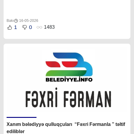
Bakı
16-05-2026
1
0
1483
Xanım bələdiyyə qulluqçuları “Fəxri Fərmanla ” təltif
ediliblər