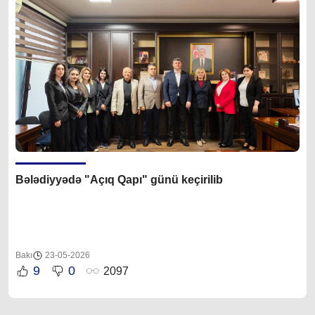
Bələdiyyədə "Açıq Qapı" günü keçirilib
Bakı
23-05-2026
9
0
2097