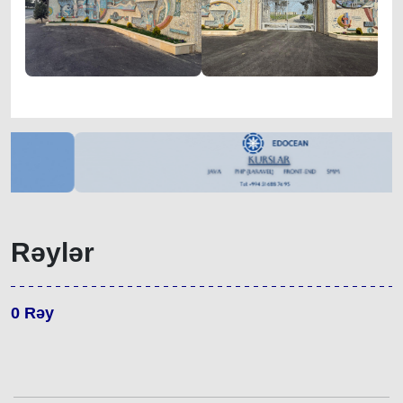
Rəylər
0
Rəy