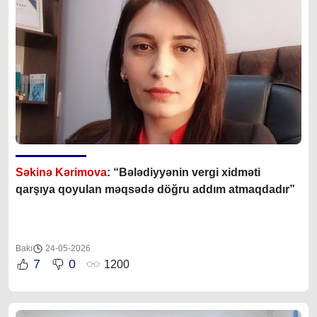
Səkinə Kərimova
: “Bələdiyyənin vergi xidməti
qarşıya qoyulan məqsədə döğru addım atmaqdadır”
Bakı
24-05-2026
7
0
1200