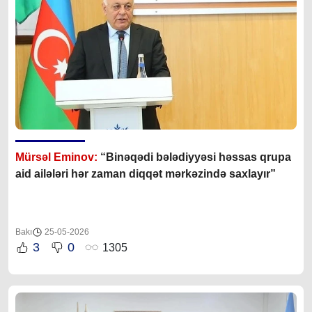
Mürsəl Eminov:
“Binəqədi bələdiyyəsi həssas qrupa
aid ailələri hər zaman diqqət mərkəzində saxlayır”
Bakı
25-05-2026
3
0
1305