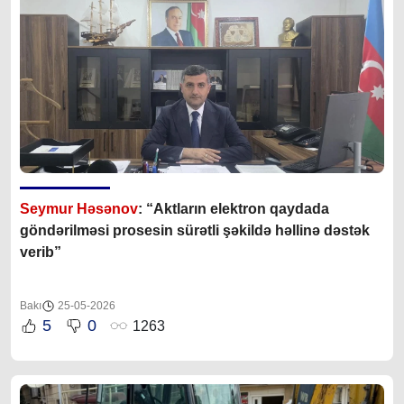
Seymur Həsənov
: “Aktların elektron qaydada
göndərilməsi prosesin sürətli şəkildə həllinə dəstək
verib”
Bakı
25-05-2026
5
0
1263