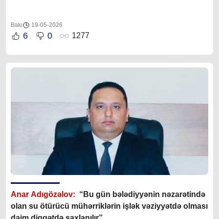
Bakı
19-05-2026
6
0
1277
Anar Adıgözəlov:
“Bu gün bələdiyyənin nəzarətində
olan su ötürücü mühərriklərin işlək vəziyyətdə olması
daim diqqətdə saxlanılır”