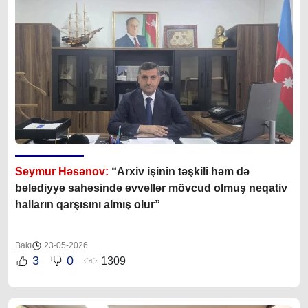
Seymur Həsənov:
“Arxiv işinin təşkili həm də
bələdiyyə sahəsində əvvəllər mövcud olmuş neqativ
halların qarşısını almış olur”
Bakı
23-05-2026
3
0
1309