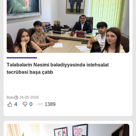
Tələbələrin Nəsimi bələdiyyəsində istehsalat
təcrübəsi başa çatıb
Bakı
26-05-2026
4
0
1389