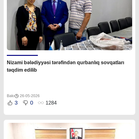
Nizami bələdiyyəsi tərəfindən qurbanlıq sovqatları
təqdim edilib
Bakı
26-05-2026
3
0
1284