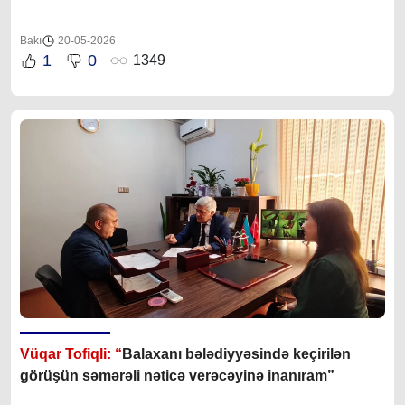
Bakı
20-05-2026
1
0
1349
Vüqar Tofiqli: “
Balaxanı bələdiyyəsində keçirilən
görüşün səmərəli nəticə verəcəyinə inanıram”