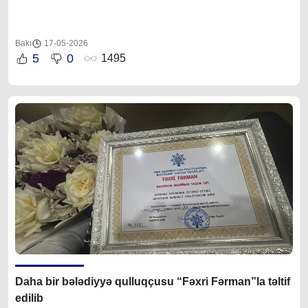
Bakı
17-05-2026
5
0
1495
Daha bir bələdiyyə qulluqçusu “Fəxri Fərman”la təltif
edilib