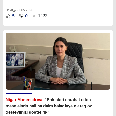
Bakı
21-05-2026
5
0
1222
Nigar Məmmədova:
“Sakinləri narahat edən
məsələlərin həllinə daim bələdiyyə olaraq öz
dəstəyimizi göstəririk”