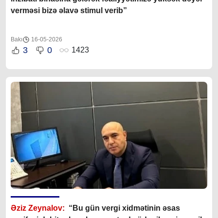
verməsi bizə əlavə stimul verib”
Bakı
16-05-2026
3
0
1423
Əziz Zeynalov
:
“Bu gün vergi xidmətinin əsas