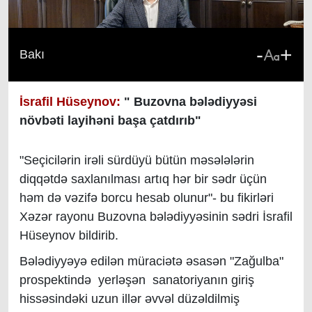
-
+
Bakı
İsrafil Hüseynov:
" Buzovna bələdiyyəsi
növbəti layihəni başa çatdırıb"
"Seçicilərin irəli sürdüyü bütün məsələlərin
diqqətdə saxlanılması artıq hər bir sədr üçün
həm də vəzifə borcu hesab olunur"- bu fikirləri
Xəzər rayonu Buzovna bələdiyyəsinin sədri İsrafil
Hüseynov bildirib.
Bələdiyyəyə edilən müraciətə əsasən "Zağulba"
prospektində yerləşən sanatoriyanın giriş
hissəsindəki uzun illər əvvəl düzəldilmiş