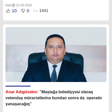
Bakı
22-05-2026
10
0
1441
Anar Adıgözəlov:
“
Maştağa bələdiyyəsi olaraq
vətəndaş müraciətlərinə bundan sonra da operativ
yanaşacağıq”