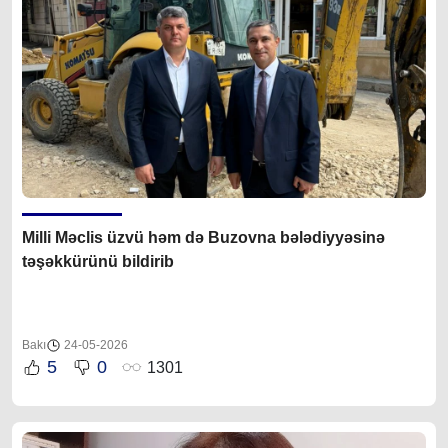
Milli Məclis üzvü həm də Buzovna bələdiyyəsinə
təşəkkürünü bildirib
Bakı
24-05-2026
5
0
1301