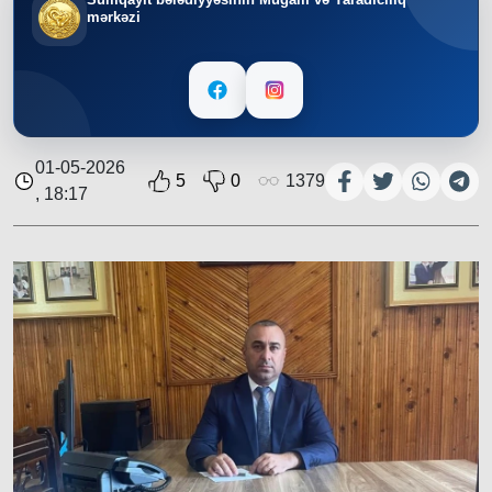
mərkəzi
01-05-2026
5
0
1379
, 18:17