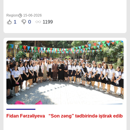
Region
15-06-2026
1
0
1199
Fidan Fərzəliyeva “Son zəng” tədbirində iştirak edib