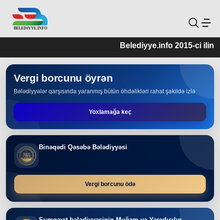
Belediyye.info 2015-ci ilin may ayının 25-i tarix
Vergi borcunu öyrən
Bələdiyyələr qarşısında yaranmış bütün öhdəlikləri rahat şəkildə izlə
Yoxlamağa keç
Binəqədi Qəsəbə Bələdiyyəsi
Vergi borcunu ödə
Sumqayıt bələdiyyəsinin Muğam və Yaradıcılıq