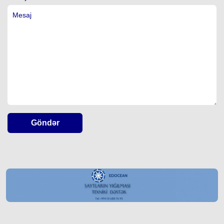
Göndər