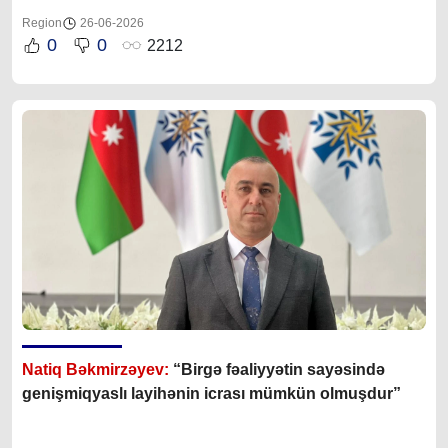
Region
26-06-2026
0
0
2212
Natiq Bəkmirzəyev:
“Birgə fəaliyyətin sayəsində
genişmiqyaslı layihənin icrası mümkün olmuşdur”