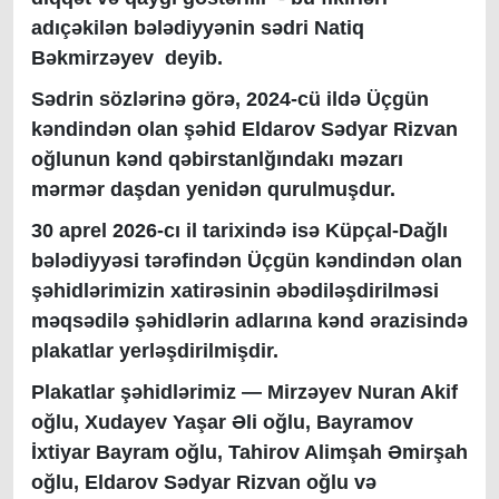
adıçəkilən bələdiyyənin sədri Natiq
Bəkmirzəyev deyib.
Sədrin sözlərinə görə, 2024-cü ildə Üçgün
kəndindən olan şəhid Eldarov Sədyar Rizvan
oğlunun kənd qəbirstanlğındakı məzarı
mərmər daşdan yenidən qurulmuşdur.
30 aprel 2026-cı il tarixində isə Küpçal-Dağlı
bələdiyyəsi tərəfindən Üçgün kəndindən olan
şəhidlərimizin xatirəsinin əbədiləşdirilməsi
məqsədilə şəhidlərin adlarına kənd ərazisində
plakatlar yerləşdirilmişdir.
Plakatlar şəhidlərimiz — Mirzəyev Nuran Akif
oğlu, Xudayev Yaşar Əli oğlu, Bayramov
İxtiyar Bayram oğlu, Tahirov Alimşah Əmirşah
oğlu, Eldarov Sədyar Rizvan oğlu və