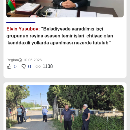
Elvin Yusubov:
“Bələdiyyədə yaradılmış işçi
qrupunun rəyinə əsasən təmir işləri ehtiyac olan
kənddaxili yollarda aparılması nəzərdə tutulub”
Region
10-06-2026
0
0
1138