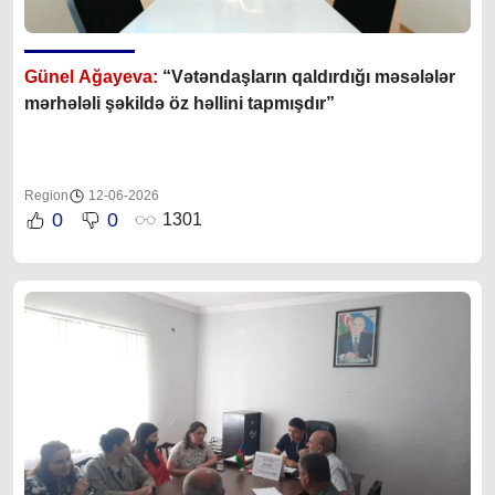
Günel Ağayeva:
“Vətəndaşların qaldırdığı məsələlər
mərhələli şəkildə öz həllini tapmışdır”
Region
12-06-2026
0
0
1301