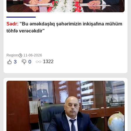
Sədr:
“Bu əməkdaşlıq şəhərimizin inkişafına mühüm
töhfə verəcəkdir”
Region
11-06-2026
3
0
1322