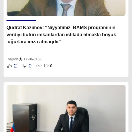
Q
üdrət Kazımov
: “Niyyətimiz BAMS proqramının
verdiyi bütün imkanlardan istifadə etməklə böyük
uğurlara imza atmaqdır”
Region
11-06-2026
2
0
1165