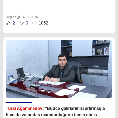
Region
14-06-2026
2
0
1052
Tural Ağammədov
: “Büdcə gəlirlərimizi artırmaqla
həm də vətəndaş məmnunluğunu təmin etmiş