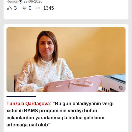
Region
28-06-2026
3
0
1345
Tünzalə Qardaşova:
“Bu gün bələdiyyənin vergi
xidməti BAMS proqramının verdiyi bütün
imkanlardan yararlanmaqla büdcə gəlirlərini
artırmağa nail olub”