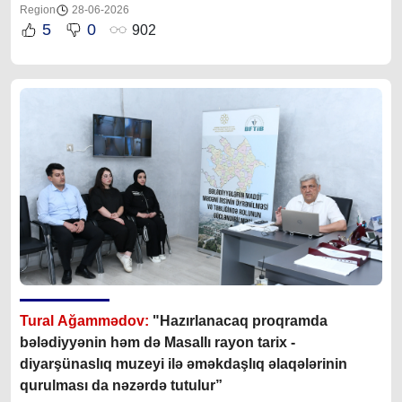
Region
28-06-2026
5
0
902
Tural Ağammədov:
"Hazırlanacaq proqramda
bələdiyyənin həm də Masallı rayon tarix -
diyarşünaslıq muzeyi ilə əməkdaşlıq əlaqələrinin
qurulması da nəzərdə tutulur”