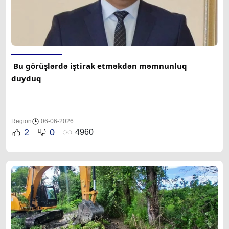
 Bu görüşlərdə iştirak etməkdən məmnunluq 
duyduq 
Region
06-06-2026
2
0
4960