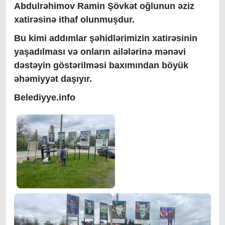
Abdulrəhimov Ramin Şövkət oğlunun əziz
xatirəsinə ithaf olunmuşdur.
Bu kimi addımlar şəhidlərimizin xatirəsinin
yaşadılması və onların ailələrinə mənəvi
dəstəyin göstərilməsi baxımından böyük
əhəmiyyət daşıyır.
Belediyye.info