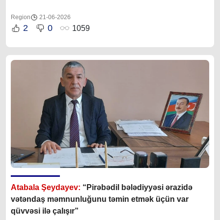
Region
21-06-2026
2
0
1059
Atabala Şeydayev:
“Pirəbədil bələdiyyəsi ərazidə
vətəndaş məmnunluğunu təmin etmək üçün var
qüvvəsi ilə çalışır”