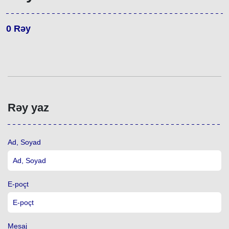
0
Rəy
Rəy yaz
Ad, Soyad
E-poçt
Mesaj