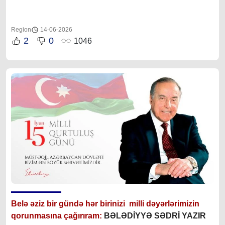
Region
14-06-2026
2
0
1046
Bel
ə əziz bir gündə hər birinizi
milli dəyərlərimizin
qorunmasına çağırıram:
BƏLƏDİYYƏ SƏDRİ YAZIR