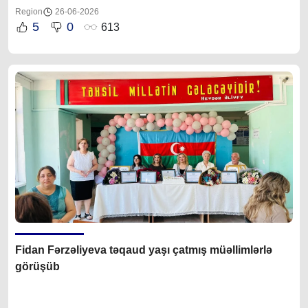
Region
26-06-2026
5
0
613
Fidan Fərzəliyeva təqaud yaşı çatmış müəllimlərlə
görüşüb