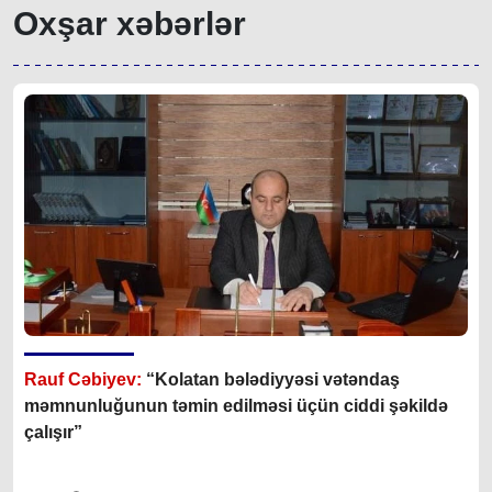
Oxşar xəbərlər
Rauf Cəbiyev:
“
Kolatan bələdiyyəsi vətəndaş
məmnunluğunun təmin edilməsi üçün ciddi şəkildə
çalışır
”