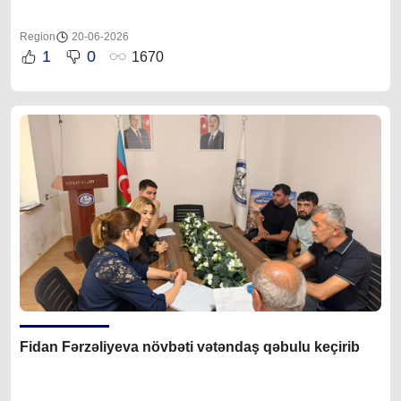
Region
20-06-2026
1
0
1670
Fidan Fərzəliyeva növbəti vətəndaş qəbulu keçirib