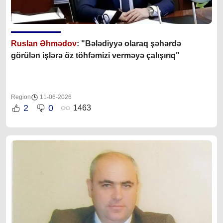
Ruslan Əhmədov
: "Bələdiyyə olaraq şəhərdə
görülən işlərə öz töhfəmizi verməyə çalışırıq"
Region
11-06-2026
2
0
1463