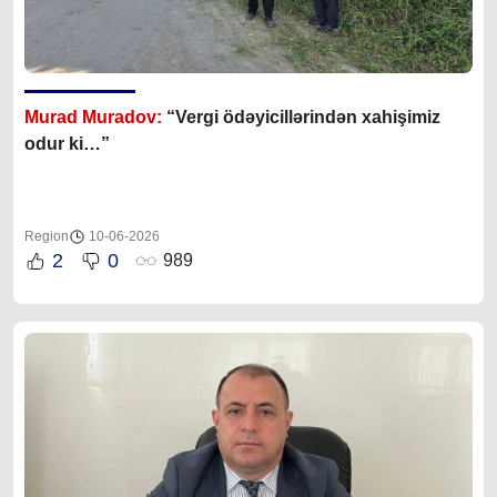
Murad Muradov:
“Vergi ödəyicillərindən xahişimiz
odur ki…”
Region
10-06-2026
2
0
989