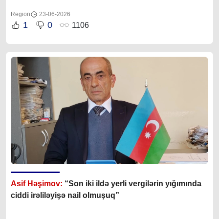
Region
23-06-2026
1
0
1106
Asif Həşimov:
“Son iki ildə yerli vergilərin yığımında
ciddi irəliləyişə nail olmuşuq”