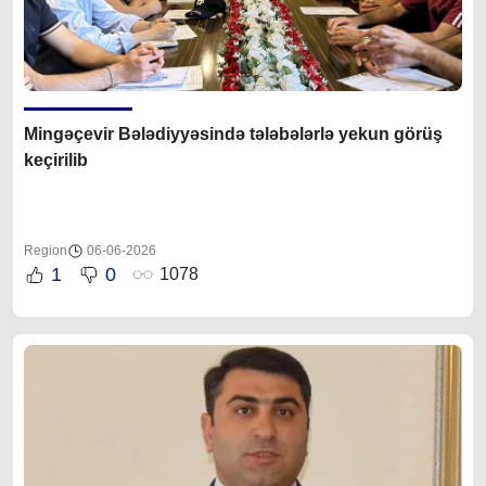
Mingəçevir Bələdiyyəsində tələbələrlə yekun görüş
keçirilib
Region
06-06-2026
1
0
1078