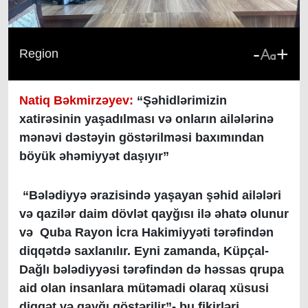
-
+
Region
Natiq Bəkmirzəyev:
“Şəhidlərimizin
xatirəsinin yaşadılması və onların ailələrinə
mənəvi dəstəyin göstərilməsi baxımından
böyük əhəmiyyət daşıyır”
“Bələdiyyə ərazisində yaşayan şəhid ailələri
və qazilər daim dövlət qayğısı ilə əhatə olunur
və Quba Rayon İcra Hakimiyyəti tərəfindən
diqqətdə saxlanılır. Eyni zamanda, Küpçal-
Dağlı bələdiyyəsi tərəfindən də həssas qrupa
aid olan insanlara mütəmadi olaraq xüsusi
diqqət və qayğı göstərilir”- bu fikirləri