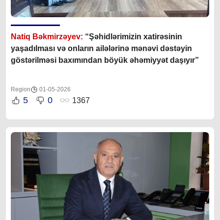
Natiq Bəkmirzəyev:
“Şəhidlərimizin xatirəsinin
yaşadılması və onların ailələrinə mənəvi dəstəyin
göstərilməsi baxımından böyük əhəmiyyət daşıyır”
Region
01-05-2026
5
0
1367