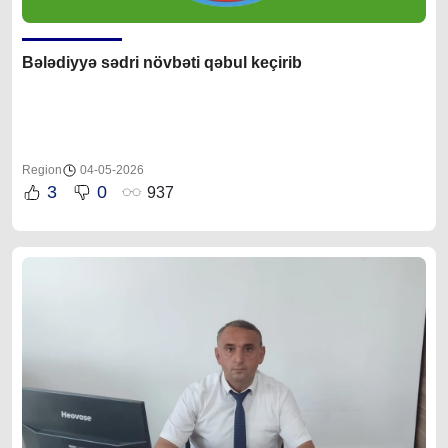
Bələdiyyə sədri növbəti qəbul keçirib
Region
04-05-2026
3
0
937