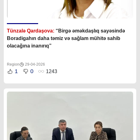
Tünzalə Qardaşova:
“
Birgə əməkdaşlıq sayəsində
Boradigahın daha təmiz və sağlam mühitə sahib
olacağına inanırıq”
Region
29-04-2026
1
0
1243