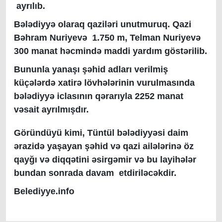
ayrılıb.
Bələdiyyə olaraq qaziləri unutmuruq. Qazi
Bəhram Nuriyevə 1.750 m, Telman Nuriyevə
300 manat həcmində maddi yardım göstərilib.
Bununla yanaşı şəhid adları verilmiş
küçələrdə xatirə lövhələrinin vurulmasında
bələdiyyə iclasının qərarıyla 2252 manat
vəsait ayrılmışdır.
Göründüyü kimi, Tüntül bələdiyyəsi daim
ərazidə yaşayan şəhid və qazi ailələrinə öz
qayğı və diqqətini əsirgəmir və bu layihələr
bundan sonrada davam etdiriləcəkdir.
Belediyye.info