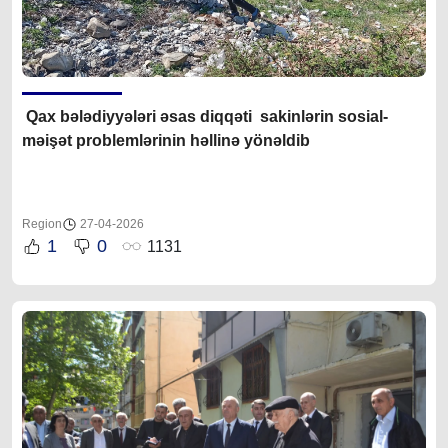
Qax bələdiyyələri əsas diqqəti sakinlərin sosial-
məişət problemlərinin həllinə yönəldib
Region
27-04-2026
1
0
1131