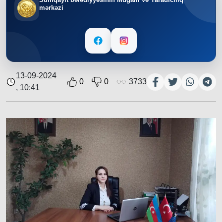
mərkəzi
13-09-2024
0
0
3733
, 10:41