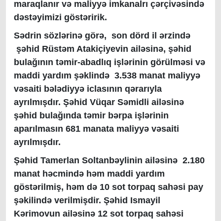
maraqlanır və maliyyə imkanalrı çərçivəsində
dəstəyimizi göstəririk.
Sədrin sözlərinə görə, son dörd il ərzində
şəhid Rüstəm Atakiçiyevin ailəsinə, şəhid
bulağının təmir-abadlıq işlərinin görülməsi və
maddi yardım şəklində 3.538 manat maliyyə
vəsaiti bələdiyyə iclasının qərarıyla
ayrılmışdır. Şəhid Vüqar Səmidli ailəsinə
şəhid bulağında təmir bərpa işlərinin
aparılmasın 681 manata maliyyə vəsaiti
ayrılmışdır.
Şəhid Tamerlan Soltanbəylinin ailəsinə 2.180
manat həcmində həm maddi yardım
göstərilmiş, həm də 10 sot torpaq sahəsi pay
şəkilində verilmişdir. Şəhid Ismayil
Kərimovun ailəsinə 12 sot torpaq sahəsi