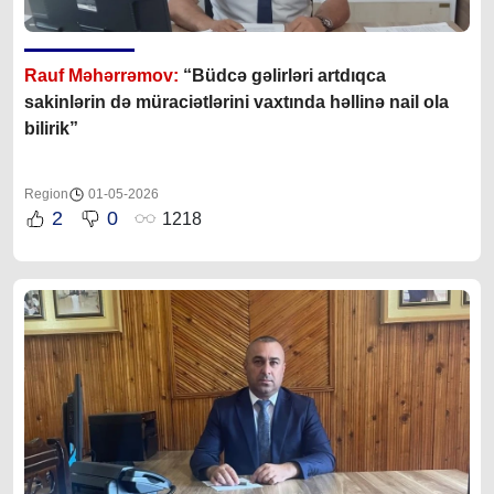
Rauf Məhərrəmov:
“Büdcə gəlirləri artdıqca
sakinlərin də müraciətlərini vaxtında həllinə nail ola
bilirik”
Region
01-05-2026
2
0
1218