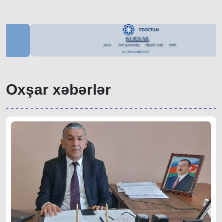
Oxşar xəbərlər