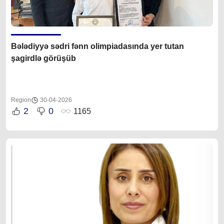
Bələdiyyə sədri fənn olimpiadasında yer tutan
şagirdlə görüşüb
Region
30-04-2026
2
0
1165