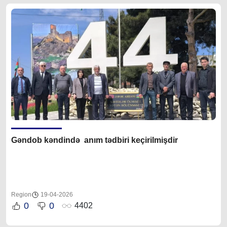
Gəndob kəndində anım tədbiri keçirilmişdir
Region
19-04-2026
0
0
4402