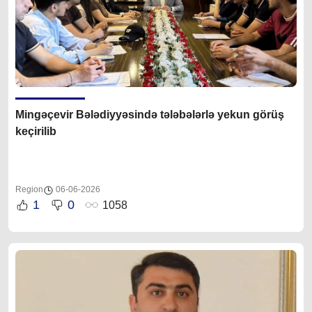
Mingəçevir Bələdiyyəsində tələbələrlə yekun görüş
keçirilib
Region
06-06-2026
1
0
1058