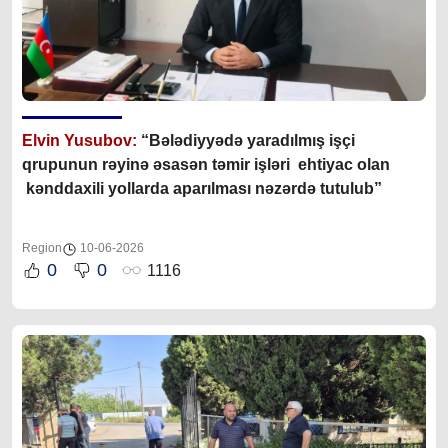
Elvin Yusubov:
“Bələdiyyədə yaradılmış işçi
qrupunun rəyinə əsasən təmir işləri ehtiyac olan
kənddaxili yollarda aparılması nəzərdə tutulub”
Region
10-06-2026
0
0
1116