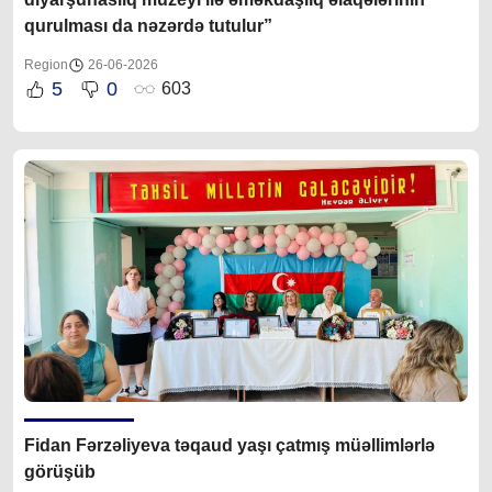
qurulması da nəzərdə tutulur”
Region
26-06-2026
5
0
603
Fidan Fərzəliyeva təqaud yaşı çatmış müəllimlərlə
görüşüb