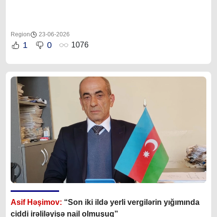
Region
23-06-2026
1
0
1076
Asif Həşimov:
“Son iki ildə yerli vergilərin yığımında
ciddi irəliləyişə nail olmuşuq”