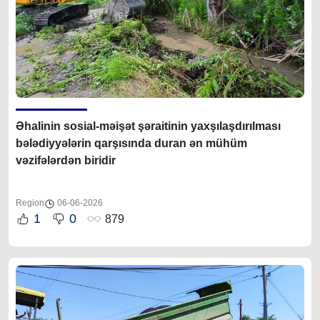
Əhalinin sosial-məişət şəraitinin yaxşılaşdırılması
bələdiyyələrin qarşısında duran ən mühüm
vəzifələrdən biridir
Region
06-06-2026
1
0
879