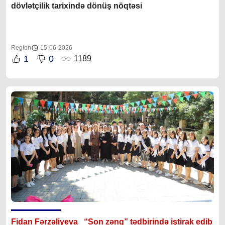
dövlətçilik tarixində dönüş nöqtəsi
Region
15-06-2026
1
0
1189
Fidan Fərzəliyeva “Son zəng” tədbirində iştirak edib