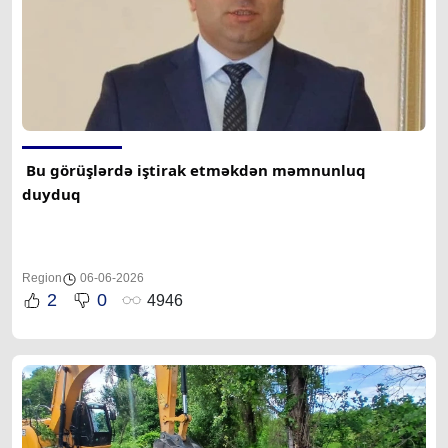
 Bu görüşlərdə iştirak etməkdən məmnunluq 
duyduq 
Region
06-06-2026
2
0
4946