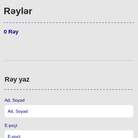
Rəylər
0
Rəy
Rəy yaz
Ad, Soyad
E-poçt