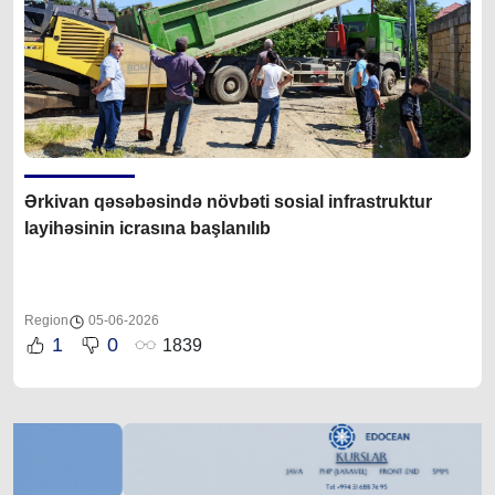
Ərkivan qəsəbəsində növbəti sosial infrastruktur
layihəsinin icrasına başlanılıb
Region
05-06-2026
1
0
1839