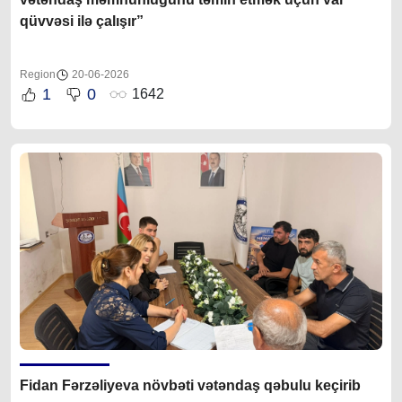
qüvvəsi ilə çalışır”
Region
20-06-2026
1
0
1642
Fidan Fərzəliyeva növbəti vətəndaş qəbulu keçirib