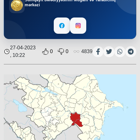
mərkəzi
27-04-2023
0
0
4839
, 10:22