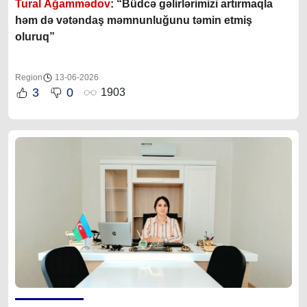
Tural Ağammədov
: “Büdcə gəlirlərimizi artırmaqla
həm də vətəndaş məmnunluğunu təmin etmiş
oluruq”
Region
13-06-2026
3
0
1903