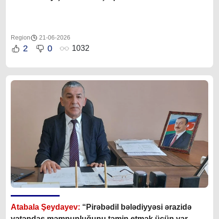
Region
21-06-2026
2
0
1032
Atabala Şeydayev:
“Pirəbədil bələdiyyəsi ərazidə
vətəndaş məmnunluğunu təmin etmək üçün var