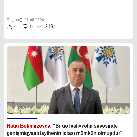
Region
26-06-2026
0
0
2194
Natiq Bəkmirzəyev:
“Birgə fəaliyyətin sayəsində
genişmiqyaslı layihənin icrası mümkün olmuşdur”