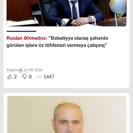
Ruslan Əhmədov
: "Bələdiyyə olaraq şəhərdə
görülən işlərə öz töhfəmizi verməyə çalışırıq"
Region
11-06-2026
2
0
1447