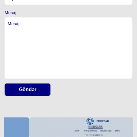
Mesaj
Göndər