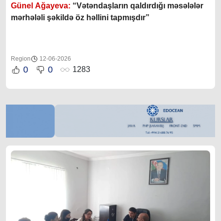
Günel Ağayeva:
“Vətəndaşların qaldırdığı məsələlər
mərhələli şəkildə öz həllini tapmışdır”
Region
12-06-2026
0
0
1283