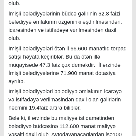
olub.
İmişli bələdiyyələrinin büdcə gəlirinin 52.8 faizi
bələdiyyə əmlakının özgəninkiləşdirilməsindən,
icarəsindən və istifadəyə verilməsindən daxil
olub.
İmişli bələdiyyələri ötən il 66.600 manatlıq torpaq
satışı həyata keçiriblər. Bu da ötən illə
müqayisədə 47.3 faiz çox deməkdir. İl ərzində
İmişli bələdiyyələrinə 71.900 manat dotasiya
ayrılıb.
İmişli bələdiyyələri bələdiyyə əmlakının icarəyə
və istifadəyə verilməsindən daxil olan gəlirlərin
həcmini 19.4faiz artıra biliblər.
Belə ki, il ərzində bu maliyyə istiqamətindən
bələdiyyə büdcəsinə 112.600 manat maliyyə
vəsaiti daxil olub. Avtodayanacaqlardan isə100