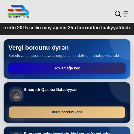
may ayının 25-i tarixindən fəaliyyətdədir.
Vergi borcunu öyrən
Bələdiyyələr qarşısında yaranmış bütün öhdəlikləri rahat şəkildə izlə
Yoxlamağa keç
Binəqədi Qəsəbə Bələdiyyəsi
Vergi borcunu ödə
Sumqayıt bələdiyyəsinin Muğam və Yaradıcılıq