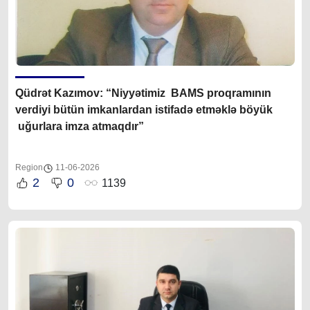
Q
üdrət Kazımov
: “Niyyətimiz BAMS proqramının
verdiyi bütün imkanlardan istifadə etməklə böyük
uğurlara imza atmaqdır”
Region
11-06-2026
2
0
1139