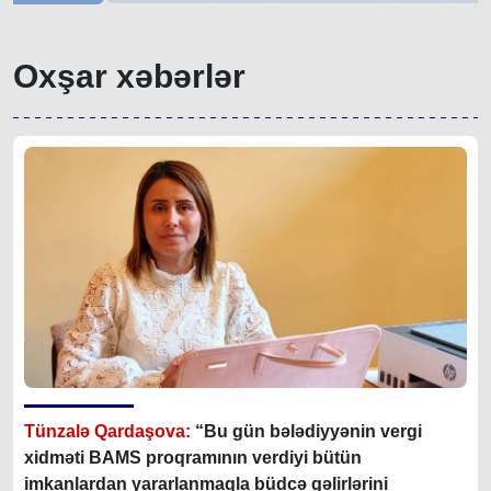
Oxşar xəbərlər
Tünzalə Qardaşova:
“Bu gün bələdiyyənin vergi
xidməti BAMS proqramının verdiyi bütün
imkanlardan yararlanmaqla büdcə gəlirlərini