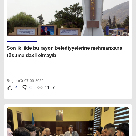
Son iki ildə bu rayon bələdiyyələrinə mehmanxana
rüsumu daxil olmayıb
Region
07-06-2026
2
0
1117