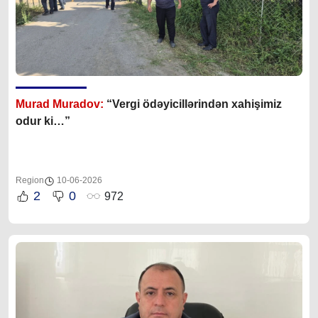
Murad Muradov:
“Vergi ödəyicillərindən xahişimiz
odur ki…”
Region
10-06-2026
2
0
972