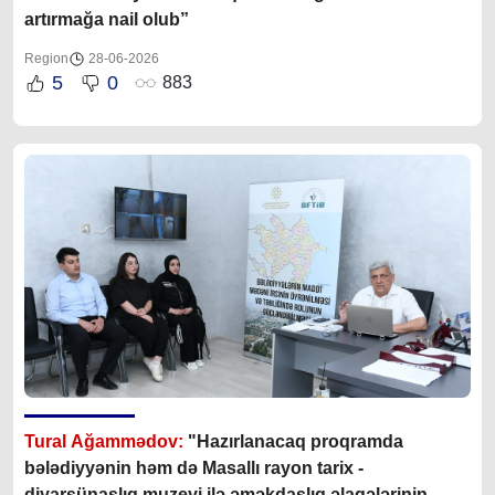
artırmağa nail olub”
Region
28-06-2026
5
0
883
Tural Ağammədov:
"Hazırlanacaq proqramda
bələdiyyənin həm də Masallı rayon tarix -
diyarşünaslıq muzeyi ilə əməkdaşlıq əlaqələrinin