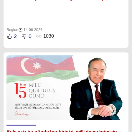
Region
14-06-2026
2
0
1030
Bel
ə əziz bir gündə hər birinizi
milli dəyərlərimizin