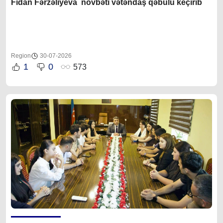
Fidan F
ərzəliyeva növbəti vətəndaş qəbulu keçirib
Region
30-07-2026
1
0
573