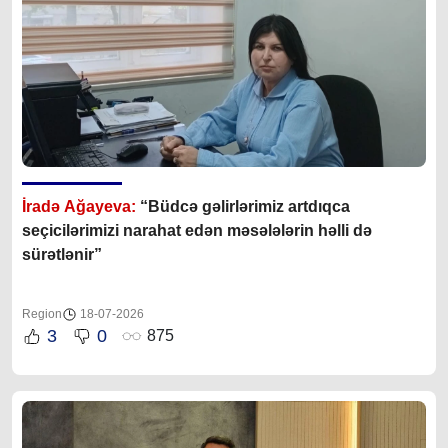
İradə Ağayeva:
“Büdcə gəlirlərimiz artdıqca
seçicilərimizi narahat edən məsələlərin həlli də
sürətlənir”
Region
18-07-2026
3
0
875