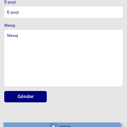
E-poçt
Mesaj
Göndər