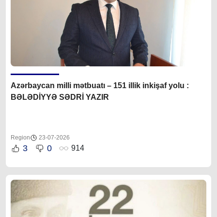
Azərbaycan milli mətbuatı – 151 illik inkişaf yolu :
BƏLƏDİYYƏ SƏDRİ YAZIR
Region
23-07-2026
3
0
914