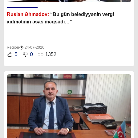
Ruslan Əhmədov:
“Bu gün bələdiyyənin vergi
xidmətinin əsas məqsədi…”
Region
24-07-2026
5
0
1352