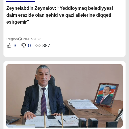
Zeynəlabdin Zeynalov: “Yeddioymaq bələdiyyəsi
daim ərazidə olan şəhid və qazi ailələrinə diqqəti
əsirgəmir”
Region
28-07-2026
3
0
887