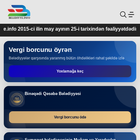
ay ayının 25-i tarixindən fəaliyyətdədir.
Vergi borcunu öyrən
Bələdiyyələr qarşısında yaranmış bütün öhdəlikləri rahat şəkildə izlə
Yoxlamağa keç
Binəqədi Qəsəbə Bələdiyyəsi
Vergi borcunu ödə
Sumqayıt bələdiyyəsinin Muğam və Yaradıcılıq