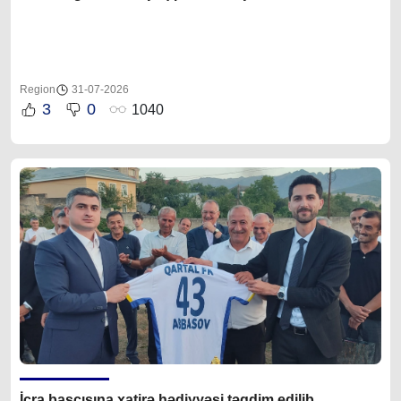
Region
31-07-2026
3
0
1040
İcra başçısına xatirə hədiyyəsi təqdim edilib