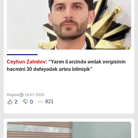
Ceyhun Zahidov
: “Yarım il ərzində əmlak vergisinin
həcmini 30 dəfəyədək artıra bilmişik”
Region
19-07-2026
2
0
821