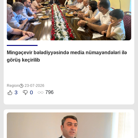
Mingəçevir bələdiyyəsində media nümayəndələri ilə
görüş keçirilib
Region
23-07-2026
3
0
796