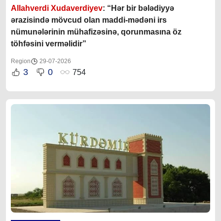
Allahverdi Xudaverdiyev
: “Hər bir bələdiyyə
ərazisində mövcud olan maddi-mədəni irs
nümunələrinin mühafizəsinə, qorunmasına öz
töhfəsini verməlidir”
Region
29-07-2026
3
0
754