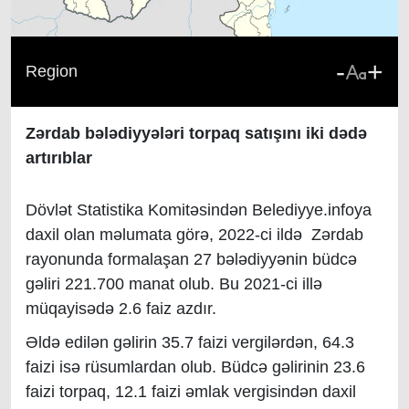
-
+
Region
Zərdab bələdiyyələri torpaq satışını iki dədə
artırıblar
Dövlət Statistika Komitəsindən Belediyye.infoya
daxil olan məlumata görə, 2022-ci ildə Zərdab
rayonunda formalaşan 27 bələdiyyənin büdcə
gəliri 221.700 manat olub. Bu 2021-ci illə
müqayisədə 2.6 faiz azdır.
Əldə edilən gəlirin 35.7 faizi vergilərdən, 64.3
faizi isə rüsumlardan olub. Büdcə gəlirinin 23.6
faizi torpaq, 12.1 faizi əmlak vergisindən daxil