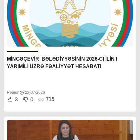
MİNGƏÇEVİR BƏLƏDİYYƏSİNİN 2026-CI İLİN I
YARIMİLİ ÜZRƏ FƏALİYYƏT HESABATI
Region
22-07-2026
3
0
715