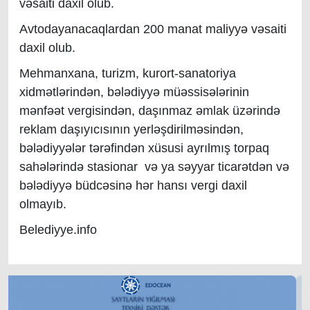
vəsaiti daxil olub.
Avtodayanacaqlardan 200 manat maliyyə vəsaiti
daxil olub.
Mehmanxana, turizm, kurort-sanatoriya
xidmətlərindən, bələdiyyə müəssisələrinin
mənfəət vergisindən, daşınmaz əmlak üzərində
reklam daşıyıcısının yerləşdirilməsindən,
bələdiyyələr tərəfindən xüsusi ayrılmış torpaq
sahələrində stasionar və ya səyyar ticarətdən və
bələdiyyə büdcəsinə hər hansı vergi daxil
olmayıb.
Belediyye.info