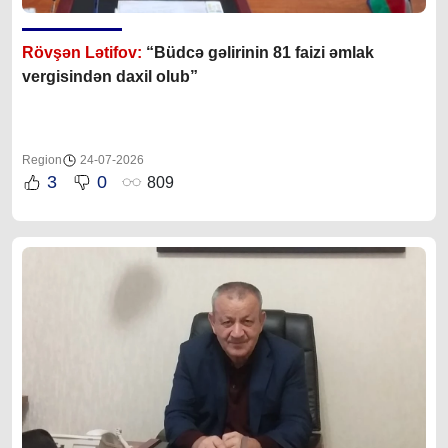
Rövşən Lətifov:
“Büdcə gəlirinin 81 faizi əmlak
vergisindən daxil olub”
Region
24-07-2026
3
0
809