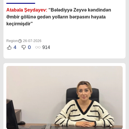
Atabala Şeydayev:
“Bələdiyyə Zeyvə kəndindən
Əmbir gölünə gedən yolların bərpasını həyata
keçirmişdir”
Region
26-07-2026
4
0
914