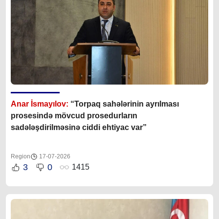
Anar İsmayılov:
“Torpaq sahələrinin ayrılması
prosesində mövcud prosedurların
sadələşdirilməsinə ciddi ehtiyac var”
Region
17-07-2026
3
0
1415