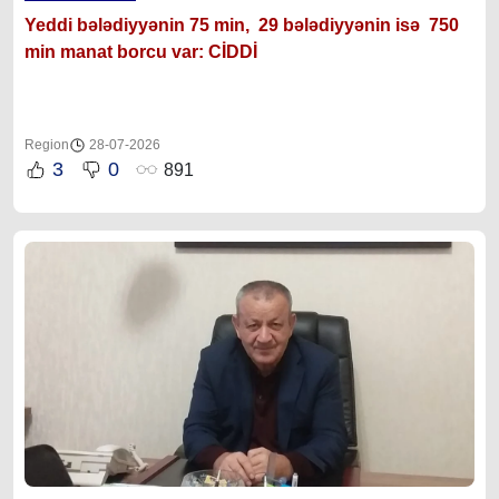
Yeddi bələdiyyənin 75 min, 29 bələdiyyənin isə 750
min manat borcu var: CİDDİ
Region
28-07-2026
3
0
891