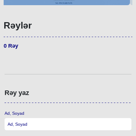
Rəylər
0
Rəy
Rəy yaz
Ad, Soyad