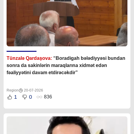
Tünzalə Qardaşova:
“Boradigah bələdiyyəsi bundan
sonra da sakinlərin maraqlarına xidmət edən
fəaliyyətini davam etdirəcəkdir”
Region
20-07-2026
1
0
836