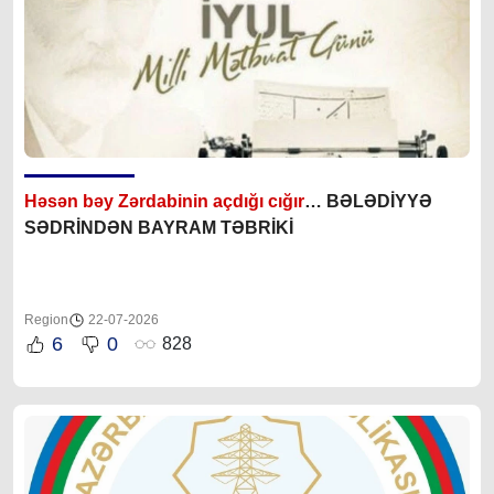
Həsən bəy Zərdabinin açdığı cığır
… BƏLƏDİYYƏ
SƏDRİNDƏN BAYRAM TƏBRİKİ
Region
22-07-2026
6
0
828