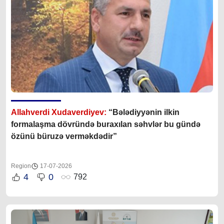
Allahverdi Xudaverdiyev:
“Bələdiyyənin ilkin
formalaşma dövründə buraxılan səhvlər bu gündə
özünü büruzə verməkdədir”
Region
17-07-2026
4
0
792