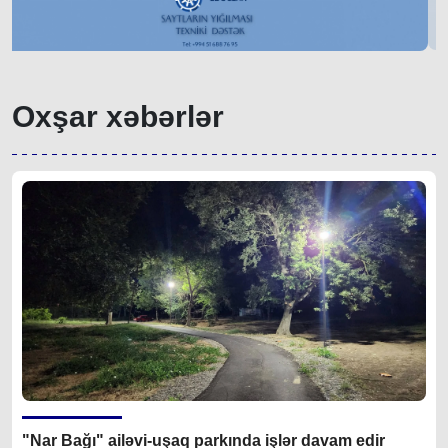
Oxşar xəbərlər
"Nar Bağı" ailəvi-uşaq parkında işlər davam edir