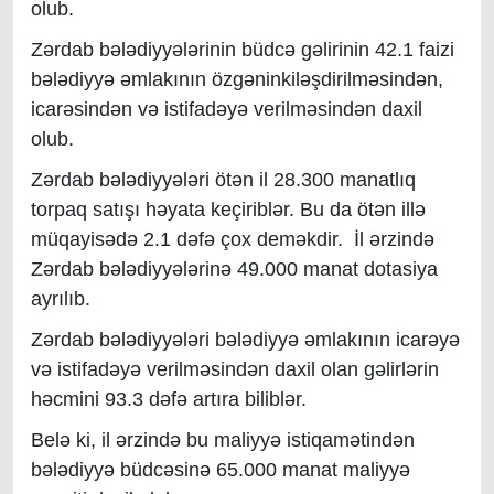
olub.
Zərdab bələdiyyələrinin büdcə gəlirinin 42.1 faizi
bələdiyyə əmlakının özgəninkiləşdirilməsindən,
icarəsindən və istifadəyə verilməsindən daxil
olub.
Zərdab bələdiyyələri ötən il 28.300 manatlıq
torpaq satışı həyata keçiriblər. Bu da ötən illə
müqayisədə 2.1 dəfə çox deməkdir. İl ərzində
Zərdab bələdiyyələrinə 49.000 manat dotasiya
ayrılıb.
Zərdab bələdiyyələri bələdiyyə əmlakının icarəyə
və istifadəyə verilməsindən daxil olan gəlirlərin
həcmini 93.3 dəfə artıra biliblər.
Belə ki, il ərzində bu maliyyə istiqamətindən
bələdiyyə büdcəsinə 65.000 manat maliyyə