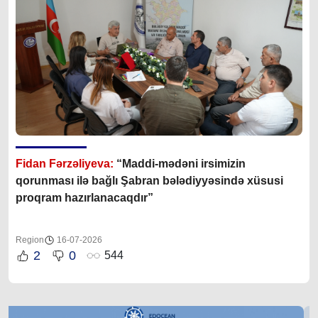
Fidan Fərzəliyeva:
“Maddi-mədəni irsimizin
qorunması ilə bağlı Şabran bələdiyyəsində xüsusi
proqram hazırlanacaqdır”
Region
16-07-2026
2
0
544