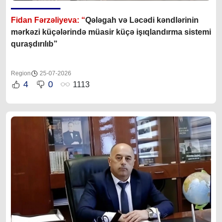
Fidan Fərzəliyeva: “
Qələgah və Ləcədi kəndlərinin
mərkəzi küçələrində müasir küçə işıqlandırma sistemi
quraşdırılıb”
Region
25-07-2026
4
0
1113