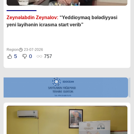
Zeynəlabdin Zeynalov:
“Yeddioymaq bələdiyyəsi
yeni layihənin icrasına start verib”
Region
23-07-2026
5
0
757