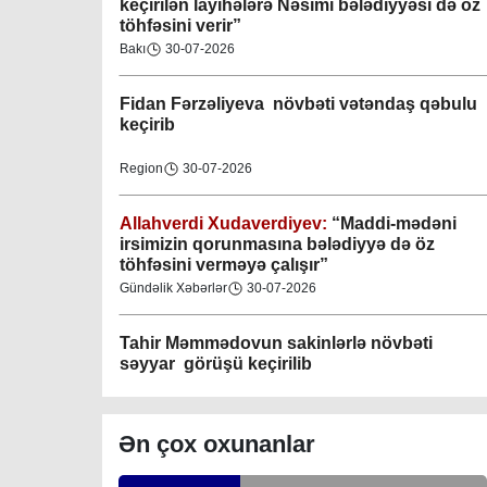
keçirilən layihələrə Nəsimi bələdiyyəsi də öz
töhfəsini verir”
Gəncə şəhəri Nizami bələdiyyəsi
Bakı
30-07-2026
08-04-2023
Fidan F
ərzəliyeva növbəti vətəndaş qəbulu
M.Ə.Rəsuzladə bələdiyyəsi
keçirib
07-04-2023
Region
30-07-2026
Xətai bələdiyyəsi
07-04-2023
Allahverdi Xudaverdiyev:
“Maddi-mədəni
irsimizin qorunmasına bələdiyyə də öz
töhfəsini verməyə çalışır”
Mingəçevir bələdiyyəsi
Gündəlik Xəbərlər
30-07-2026
06-04-2023
Tahir Məmmədovun sakinlərlə növbəti
Nəsimi bələdiyyəsi
səyyar görüşü keçirilib
06-04-2023
Bakı
29-07-2026
Nərimanov bələdiyyəsi
Ən çox oxunanlar
06-04-2023
Elşad Vəliyev:
“Əhalinin təhlükəsizliyinin
təmin olunması və fövqəladə hallara operativ