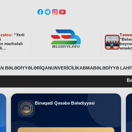
zəlov:
“
Yerli
Təmra
i
“Bələ
in mərhələli
beynə
li
əməkd
ndə
qurul
ni bundan
əhəmi
davam
r
”
N BƏLƏDIYYƏLƏRI
QANUNVERICILIK
ABMA
BƏLƏDIYYƏ LAHI
Belediyye.info 2
Binəqədi Qəsəbə Bələdiyyəsi