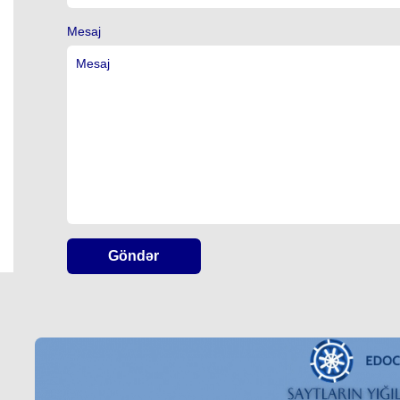
Mesaj
Göndər