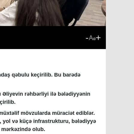
-
+
ndaş qəbulu keçirilib. Bu barədə
 Əliyevin rəhbərliyi ilə bələdiyyənin
çirilib.
müxtəlif mövzularda müraciət ediblər.
 yol və küçə infrastrukturu, bələdiyyə
t mərkəzində olub.