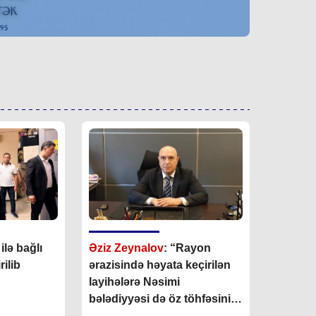
lə bağlı
Əziz Zeynalov
: “Rayon
ilib
ərazisində həyata keçirilən
layihələrə Nəsimi
bələdiyyəsi də öz töhfəsini
verir”