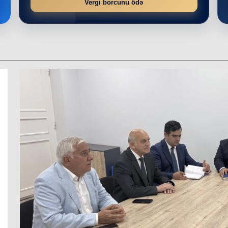
Vergi borcunu ödə
r