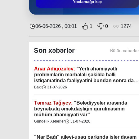
Mingəçevir bələdiyyəsində gənclərlə görüş
Yoxlamağa keç
keçirilib
Region
29-07-2026
06-06-2026 , 00:01
1
0
1274
Xan şəhərində xanın əlamətlərini niyə görə
bilmədim? CİDDİ
Son xəbərlər
Bütün xəbərlə
Gündəlik Xəbərlər
04-08-2026
Anar Adıgözəlov:
“
Yerli əhəmiyyətli
problemlərin mərhələli şəkildə həlli
istiqamətində fəaliyyətini bundan sonra da
davam etdirəcəkdir
”
Bakı
31-07-2026
Təmraz Tağıyev:
“Bələdiyyələr arasında
beynəlxalq əməkdaşlığın qurulmasının
mühüm əhəmiyyəti var”
Gündəlik Xəbərlər
31-07-2026
"Nar Bağı" ailəvi-uşaq parkında işlər davam