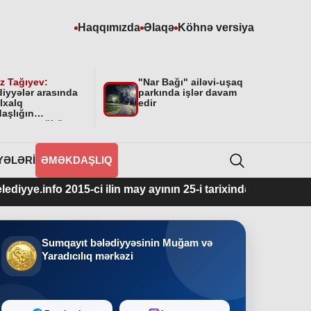
Haqqımızda
Əlaqə
Köhnə versiya
z Tağıyev:
"Nar Bağı" ailəvi-uşaq
diyyələr arasında
parkında işlər davam
lxalq
edir
aşlığın
masının mühüm
yyəti var”
YƏLƏRI
ƏMƏKDAŞLIQ
015-ci ilin may ayının 25-i tarixindən fəaliyyətdədir.
Sumqayıt bələdiyyəsinin Muğam və
Yaradıcılıq mərkəzi