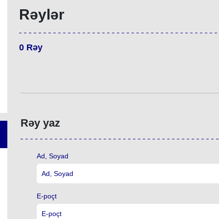
Rəylər
0
Rəy
Rəy yaz
Ad, Soyad
E-poçt