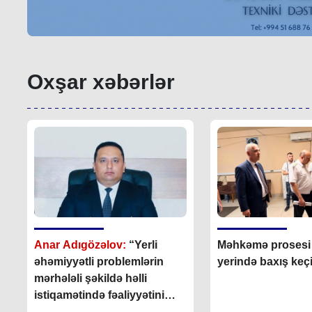
Oxşar xəbərlər
Anar Adıgözəlov:
“
Yerli
Məhkəmə prosesi i
əhəmiyyətli problemlərin
yerində baxış keçir
mərhələli şəkildə həlli
istiqamətində fəaliyyətini
bundan sonra da davam