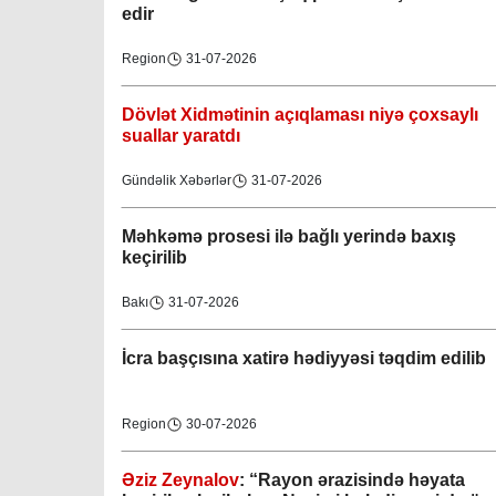
edir
Region
31-07-2026
Dövlət Xidmətinin açıqlaması niyə çoxsaylı
suallar yaratdı
Gündəlik Xəbərlər
31-07-2026
Məhkəmə prosesi ilə bağlı yerində baxış
keçirilib
Bakı
31-07-2026
İcra başçısına xatirə hədiyyəsi təqdim edilib
Region
30-07-2026
Əziz Zeynalov
: “Rayon ərazisində həyata