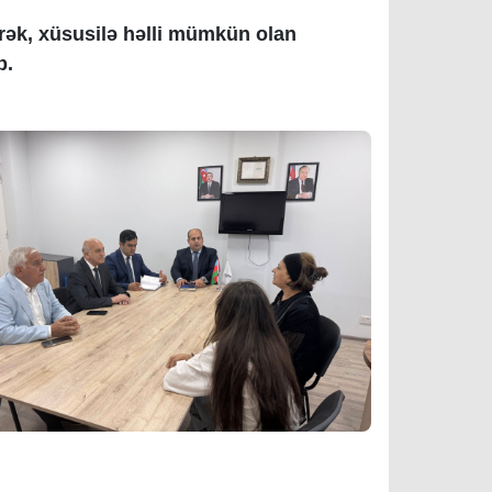
ərək, xüsusilə həlli mümkün olan
ib.