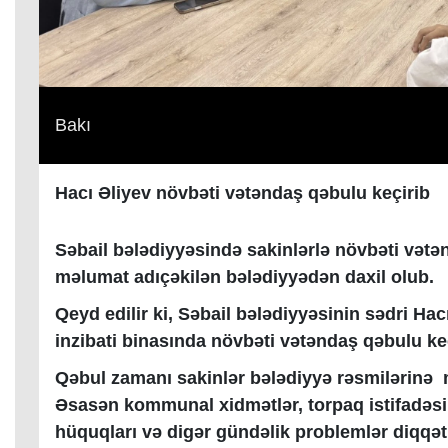
Bakı
Hacı Əliyev növbəti vətəndaş qəbulu keçirib
Səbail bələdiyyəsində sakinlərlə növbəti vətə
məlumat adıçəkilən bələdiyyədən daxil olub.
Qeyd edilir ki, Səbail bələdiyyəsinin sədri Hacı
inzibati binasında növbəti vətəndaş qəbulu ke
Qəbul zamanı sakinlər bələdiyyə rəsmilərinə 
Əsasən kommunal xidmətlər, torpaq istifadəsi,
hüquqları və digər gündəlik problemlər diqqə