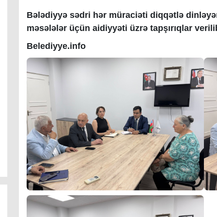
Bələdiyyə sədri hər müraciəti diqqətlə dinləy
məsələlər üçün aidiyyəti üzrə tapşırıqlar veril
Belediyye.info