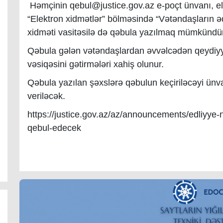
Həmçinin qebul@justice.gov.az e-poçt ünvanı, el
“Elektron xidmətlər” bölməsində “Vətəndaşların ə
xidməti vasitəsilə də qəbula yazılmaq mümkündür
Qəbula gələn vətəndaşlardan əvvəlcədən qeydiyya
vəsiqəsini gətirmələri xahiş olunur.
Qəbula yazılan şəxslərə qəbulun keçiriləcəyi ü
veriləcək.
https://justice.gov.az/az/announcements/edliyye-
qebul-edecek