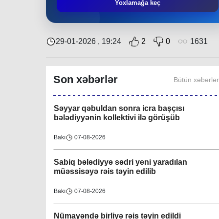
Əziz Zeynalov
: “Rayon ərazisində həyata
Yoxlamağa keç
keçirilən layihələrə Nəsimi bələdiyyəsi də öz
töhfəsini verir”
Bakı
30-07-2026
29-01-2026 , 19:24
2
0
1631
Layihə çərçivəsində QHT-nin növbəti
görüşü İsmayıllı bələdiyyəsində keçirilib
Son xəbərlər
Bütün xəbərlə
Region
08-08-2026
Səyyar qəbuldan sonra icra başçısı
bələdiyyənin kollektivi ilə görüşüb
Bakı
07-08-2026
Sabiq bələdiyyə sədri yeni yaradılan
müəssisəyə rəis təyin edilib
Bakı
07-08-2026
Nümayəndə birliyə rəis təyin edildi