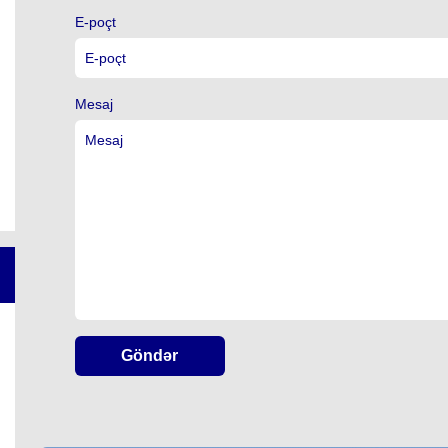
E-poçt
Mesaj
Göndər