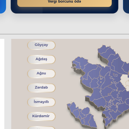
Vergi borcunu ödə
r