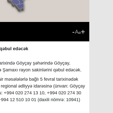
-
+
 qəbul edəcək
 tarixində Göyçay şəhərində Göyçay,
ə Şamaxı rayon sakinlərini qəbul edəcək.
ir məsələlərlə bağlı 5 fevral tarixinədək
y regional ədliyyə idarəsinə (ünvan: Göyçay
onu: +994 020 274 13 10, +994 020 274 30
 +994 12 510 10 01 (daxili nömrə: 10941)