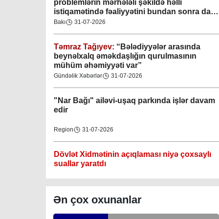
problemlərin mərhələli şəkildə həlli
istiqamətində fəaliyyətini bundan sonra da
Gəncə şəhəri Nizami bələdiyyəsi
davam etdirəcəkdir
”
Bakı
31-07-2026
08-04-2023
Təmraz Tağıyev:
“Bələdiyyələr arasında
M.Ə.Rəsuzladə bələdiyyəsi
beynəlxalq əməkdaşlığın qurulmasının
07-04-2023
mühüm əhəmiyyəti var”
Gündəlik Xəbərlər
31-07-2026
Xətai bələdiyyəsi
07-04-2023
"Nar Bağı" ailəvi-uşaq parkında işlər davam
edir
Mingəçevir bələdiyyəsi
Region
31-07-2026
06-04-2023
Dövlət Xidmətinin açıqlaması niyə çoxsaylı
Nəsimi bələdiyyəsi
suallar yaratdı
06-04-2023
Gündəlik Xəbərlər
31-07-2026
Nərimanov bələdiyyəsi
Ən çox oxunanlar
06-04-2023
Məhkəmə prosesi ilə bağlı yerində baxış
keçirilib