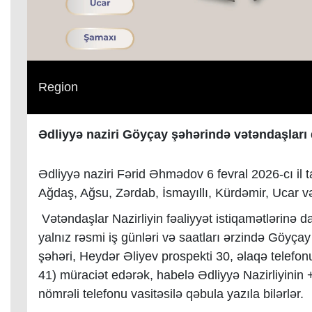
Region
Ədliyyə naziri Göyçay şəhərində vətəndaşları
Ədliyyə naziri Fərid Əhmədov 6 fevral 2026-cı il
Ağdaş, Ağsu, Zərdab, İsmayıllı, Kürdəmir, Ucar v
Vətəndaşlar Nazirliyin fəaliyyət istiqamətlərinə da
yalnız rəsmi iş günləri və saatları ərzində Göyça
şəhəri, Heydər Əliyev prospekti 30, əlaqə telef
41) müraciət edərək, habelə Ədliyyə Nazirliyinin
nömrəli telefonu vasitəsilə qəbula yazıla bilərlər.