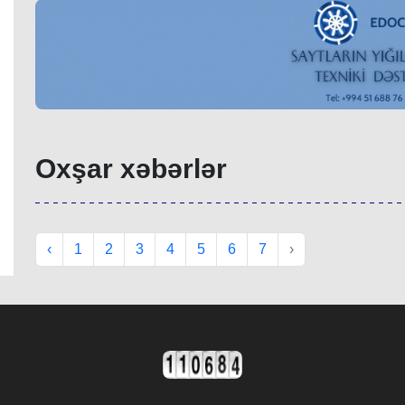
Oxşar xəbərlər
‹
1
2
3
4
5
6
7
›