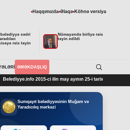
Haqqımızda
Əlaqə
Köhnə versiya
 bələdiyyə sədri
Nümayəndə birliyə rəis
aradılan
təyin edildi
isəyə rəis təyin
YƏLƏRI
ƏMƏKDAŞLIQ
yye.info 2015-ci ilin may ayının 25-i tarixindən fəaliyyətdədir
Sumqayıt bələdiyyəsinin Muğam və
Yaradıcılıq mərkəzi