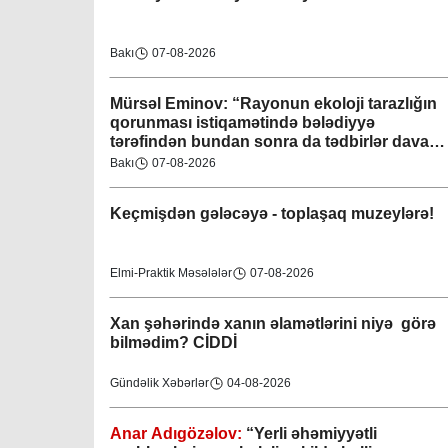
Bakı
07-08-2026
Mürsəl Eminov: “Rayonun ekoloji tarazlığın
qorunması istiqamətində bələdiyyə
tərəfindən bundan sonra da tədbirlər davam
etdiriləcəkdir”
Bakı
07-08-2026
Keçmişdən gələcəyə - toplaşaq muzeylərə!
Elmi-Praktik Məsələlər
07-08-2026
Xan şəhərində xanın əlamətlərini niyə görə
bilmədim? CİDDİ
Gündəlik Xəbərlər
04-08-2026
Anar Adıgözəlov:
“
Yerli əhəmiyyətli