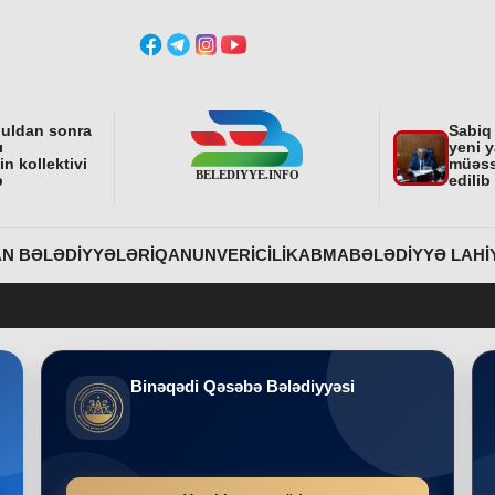
buldan sonra
Sabiq
ı
yeni y
n kollektivi
müəss
b
edilib
N BƏLƏDIYYƏLƏRI
QANUNVERICILIK
ABMA
BƏLƏDIYYƏ LAHI
Beledi
Binəqədi Qəsəbə Bələdiyyəsi