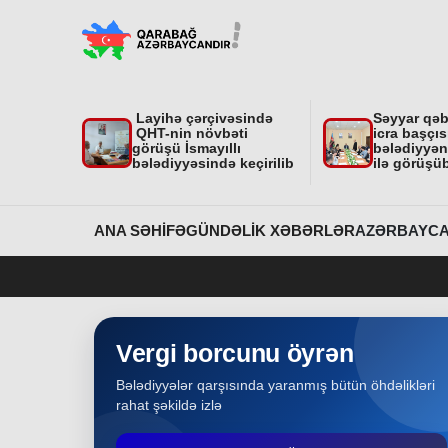
"Nar Bağı" ailəvi-uşaq parkında işlər davam
edir
Region
31-07-2026
Layihə çərçivəsində
Səyyar qə
Dövlət Xidmətinin açıqlaması niyə çoxsaylı
QHT-nin növbəti
icra başçıs
suallar yaratdı
görüşü İsmayıllı
bələdiyyəni
bələdiyyəsində keçirilib
ilə görüşü
Gündəlik Xəbərlər
31-07-2026
Məhkəmə prosesi ilə bağlı yerində baxış
ANA SƏHIFƏ
GÜNDƏLIK XƏBƏRLƏR
AZƏRBAYCA
keçirilib
Bakı
31-07-2026
İcra başçısına xatirə hədiyyəsi təqdim edilib
Vergi borcunu öyrən
Bələdiyyələr qarşısında yaranmış bütün öhdəlikləri
Region
30-07-2026
rahat şəkildə izlə