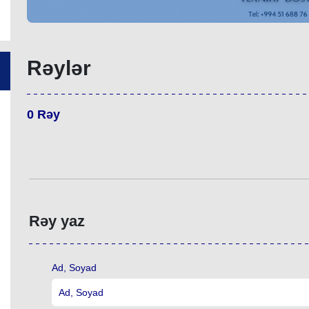
Rəylər
0
Rəy
Rəy yaz
Ad, Soyad