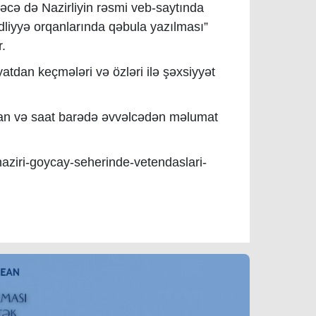
əcə də Nazirliyin rəsmi veb-saytında
dliyyə orqanlarında qəbula yazılması”
.
tdan keçmələri və özləri ilə şəxsiyyət
nvan və saat barədə əvvəlcədən məlumat
naziri-goycay-seherinde-vetendaslari-