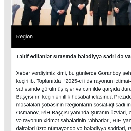
Region
Təltif edilənlər sırasında bələdiyyə sədri də va
Xəbər verdiyimiz kimi, bu günlərdə
Goranboy şəhər
keçirilib.
Toplanıtda “2025-ci ildə rayonun ictimai-s
sahəsində görülmüş işlər və cari ildə qarşıda du
Başçısının keçirilən illik hesabat iclasında Prezid
məsələləri şöbəsinin Regionların sosial-iqtisadi in
Osmanov, RİH Başçısı yanında Şuranın üzvləri, 
və rayonun xidmət sahələrinin rəhbərləri, RİH yanı
dairələri üzrə nümayəndə və bələdiyyə sədrləri, 