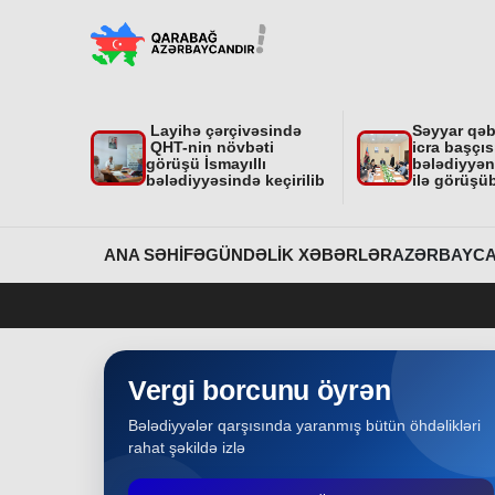
"Nar Bağı" ailəvi-uşaq parkında işlər davam
edir
Region
31-07-2026
Layihə çərçivəsində
Səyyar qə
Dövlət Xidmətinin açıqlaması niyə çoxsaylı
QHT-nin növbəti
icra başçıs
suallar yaratdı
görüşü İsmayıllı
bələdiyyəni
bələdiyyəsində keçirilib
ilə görüşü
Gündəlik Xəbərlər
31-07-2026
Məhkəmə prosesi ilə bağlı yerində baxış
ANA SƏHIFƏ
GÜNDƏLIK XƏBƏRLƏR
AZƏRBAYCA
keçirilib
Bakı
31-07-2026
İcra başçısına xatirə hədiyyəsi təqdim edilib
Vergi borcunu öyrən
Bələdiyyələr qarşısında yaranmış bütün öhdəlikləri
Region
30-07-2026
rahat şəkildə izlə