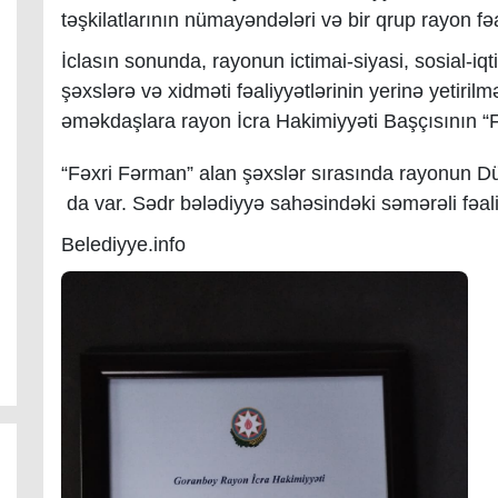
təşkilatlarının nümayəndələri və bir qrup rayon fəal
İclasın sonunda, rayonun ictimai-siyasi, sosial-i
şəxslərə və xidməti fəaliyyətlərinin yerinə yetiri
əməkdaşlara rayon İcra Hakimiyyəti Başçısının “F
“Fəxri Fərman” alan şəxslər sırasında rayonun Dü
da var.
Sədr bələdiyyə sahəsindəki səmərəli fəaliy
Belediyye.info