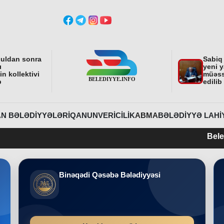
buldan sonra
Sabiq
ı
yeni y
n kollektivi
müəss
b
edilib
N BƏLƏDIYYƏLƏRI
QANUNVERICILIK
ABMA
BƏLƏDIYYƏ LAHI
Belediyye.info 
Binəqədi Qəsəbə Bələdiyyəsi