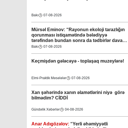
Bakı
07-08-2026
Mürsəl Eminov: “Rayonun ekoloji tarazlığın
qorunması istiqamətində bələdiyyə
tərəfindən bundan sonra da tədbirlər davam
etdiriləcəkdir”
Bakı
07-08-2026
Keçmişdən gələcəyə - toplaşaq muzeylərə!
Elmi-Praktik Məsələlər
07-08-2026
Xan şəhərində xanın əlamətlərini niyə görə
bilmədim? CİDDİ
Gündəlik Xəbərlər
04-08-2026
Anar Adıgözəlov:
“
Yerli əhəmiyyətli