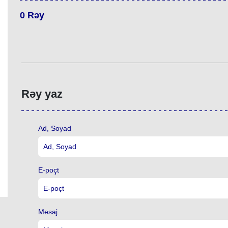
0
Rəy
Rəy yaz
Ad, Soyad
E-poçt
Mesaj