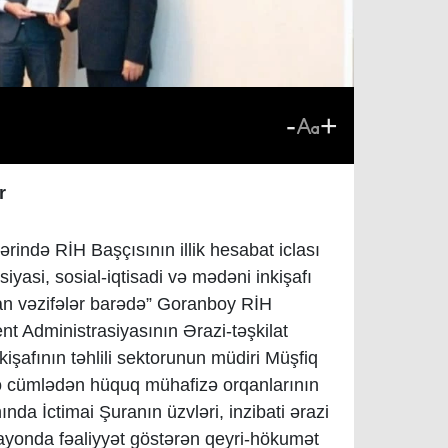
-
+
r
ində RİH Başçısının illik hesabat iclası
iyasi, sosial-iqtisadi və mədəni inkişafı
ran vəzifələr barədə” Goranboy RİH
ent Administrasiyasının Ərazi-təşkilat
kişafının təhlili sektorunun müdiri Müşfiq
o cümlədən hüquq mühafizə orqanlarının
nda İctimai Şuranın üzvləri, inzibati ərazi
rayonda fəaliyyət göstərən qeyri-hökumət