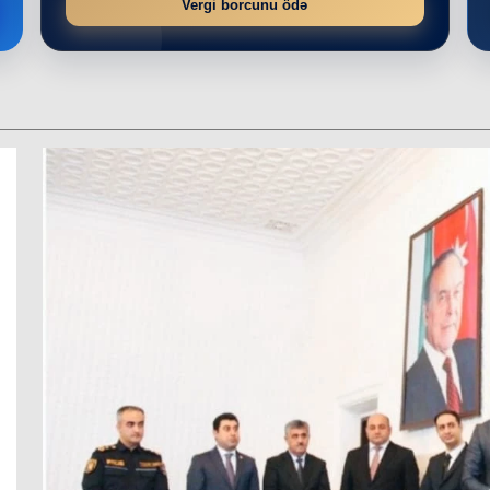
Vergi borcunu ödə
r