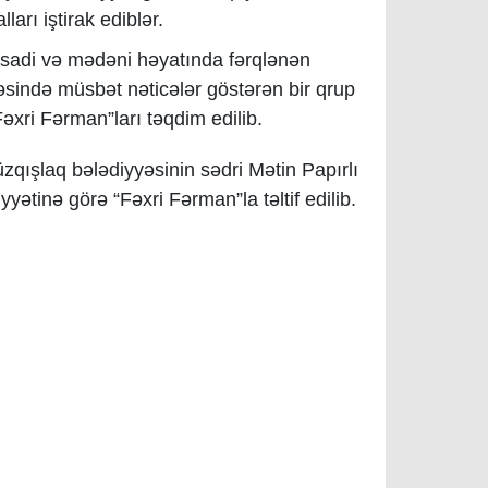
ları iştirak ediblər.
qtisadi və mədəni həyatında fərqlənən
lməsində müsbət nəticələr göstərən bir qrup
əxri Fərman”ları təqdim edilib.
zqışlaq bələdiyyəsinin sədri Mətin Papırlı
yətinə görə “Fəxri Fərman”la təltif edilib.