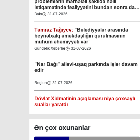
problemlərin mərhələli şəkildə həlli
istiqamətində fəaliyyətini bundan sonra da
davam etdirəcəkdir
”
Bakı
31-07-2026
Təmraz Tağıyev:
“Bələdiyyələr arasında
Gəncə şəhəri Nizami bələdiyyəsi
beynəlxalq əməkdaşlığın qurulmasının
mühüm əhəmiyyəti var”
08-04-2023
Gündəlik Xəbərlər
31-07-2026
M.Ə.Rəsuzladə bələdiyyəsi
"Nar Bağı" ailəvi-uşaq parkında işlər davam
07-04-2023
edir
Xətai bələdiyyəsi
Region
31-07-2026
07-04-2023
Dövlət Xidmətinin açıqlaması niyə çoxsaylı
Mingəçevir bələdiyyəsi
suallar yaratdı
06-04-2023
Gündəlik Xəbərlər
31-07-2026
Ən çox oxunanlar
Nəsimi bələdiyyəsi
Məhkəmə prosesi ilə bağlı yerində baxış
06-04-2023
keçirilib