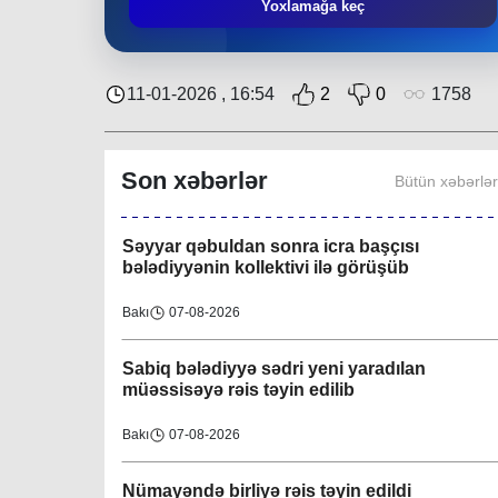
Əziz Zeynalov
: “Rayon ərazisində həyata
Yoxlamağa keç
keçirilən layihələrə Nəsimi bələdiyyəsi də öz
töhfəsini verir”
Bakı
30-07-2026
11-01-2026 , 16:54
2
0
1758
Layihə çərçivəsində QHT-nin növbəti
görüşü İsmayıllı bələdiyyəsində keçirilib
Son xəbərlər
Bütün xəbərlə
Region
08-08-2026
Səyyar qəbuldan sonra icra başçısı
bələdiyyənin kollektivi ilə görüşüb
Bakı
07-08-2026
Sabiq bələdiyyə sədri yeni yaradılan
müəssisəyə rəis təyin edilib
Bakı
07-08-2026
Nümayəndə birliyə rəis təyin edildi