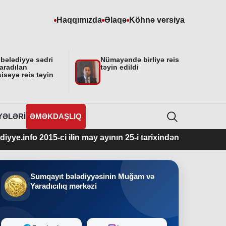
Haqqımızda
Əlaqə
Köhnə versiya
 bələdiyyə sədri
Nümayəndə birliyə rəis
aradılan
təyin edildi
isəyə rəis təyin
YƏLƏRI
ƏMƏKDAŞLIQ
2015-ci ilin may ayının 25-i tarixindən fəaliyyətdədir.
Sumqayıt bələdiyyəsinin Muğam və
Yaradıcılıq mərkəzi