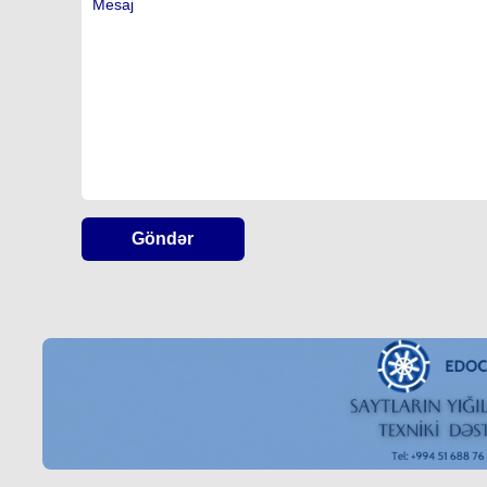
Göndər