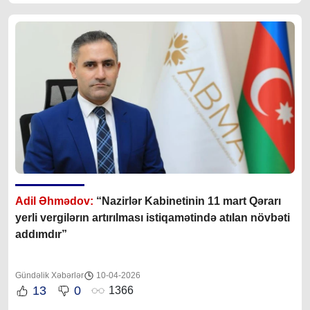
Adil Əhmədov:
“Nazirlər Kabinetinin 11 mart Qərarı
yerli vergilərın artırılması istiqamətində atılan növbəti
addımdır”
Gündəlik Xəbərlər
10-04-2026
13
0
1366