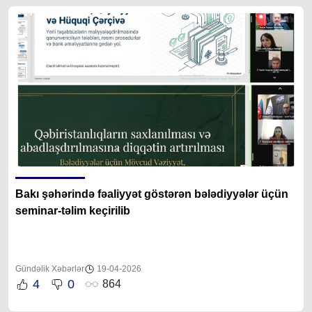
Bakı şəhərində fəaliyyət göstərən bələdiyyələr üçün
seminar-təlim keçirilib
Gündəlik Xəbərlər
19-04-2026
4
0
864