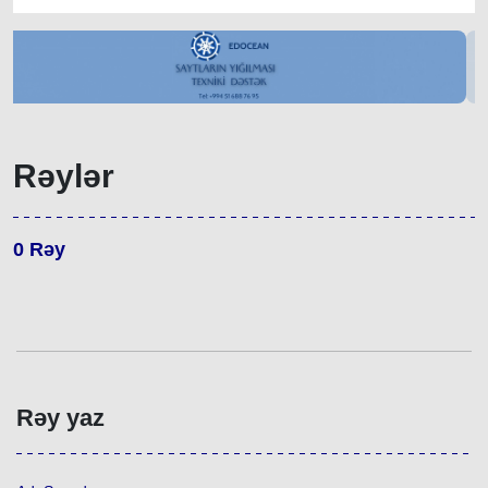
Rəylər
0
Rəy
Rəy yaz