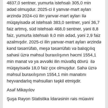
4837,0 sentner, yumurta istehsalı 305,0 min
ədəd olmuşdur. 2025-ci il yanvar-mart ayları
ərzində 2024-cü ilin yanvar-mart ayları ilə
müqayisədə ət istehsalı 383,0 sentner, yəni 36,7
faiz artmış, süd istehsalı 468,0 sentner, yəni 8,8
faiz, yumurta istehsalı 9,0 min ədəd, yəni 2,9 faiz
azalmışdır. 2025-ci ilin yanvar-mart ayları ərzində
kənd təsərrüfatı, meşə təsərrüfatı və balıqçılıq
sahəsi üzrə məhsul buraxılışının həcmi 1554,1
min manat və ya əvvəlki ilin müvafiq dövrü ilə
müqayisədə 18,0 faiz çox olmuşdur. Sahə üzrə
məhsul buraxılışının 1554,1 min manatını
heyvandarlıq məhsulları təşkil etmişdir.
Asəf Mikayılov
Şuşa Rayon Statistika İdarəsinin rəis müavini