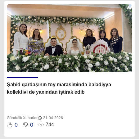
Şəhid qardaşının toy mərasimində bələdiyyə
kollektivi də yaxından iştirak edib
Gündəlik Xəbərlər
21-04-2026
0
0
744