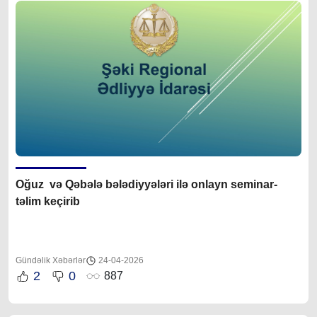
Oğuz və Qəbələ bələdiyyələri ilə onlayn seminar-
təlim keçirib
Gündəlik Xəbərlər
24-04-2026
2
0
887