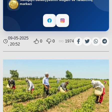
mərkəzi
09-05-2025
0
0
1974
, 20:52