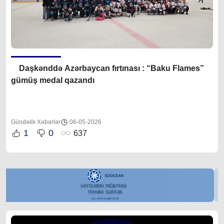
Da
şkənddə Azərbaycan fırtınası
: “Baku Flames”
gümüş medal qazandı
Gündəlik Xəbərlər
06-05-2026
1
0
637