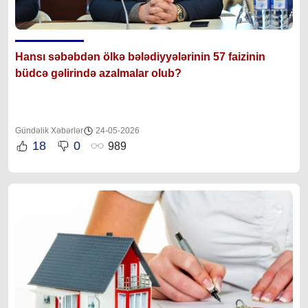
Hansı səbəbdən ölkə bələdiyyələrinin 57 faizinin
büdcə gəlirində azalmalar olub?
Gündəlik Xəbərlər
24-05-2026
18
0
989