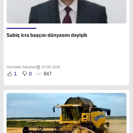
Sabiq icra başçısı dünyasını dəyişib
Gündəlik Xəbərlər
15-05-2026
1
0
847