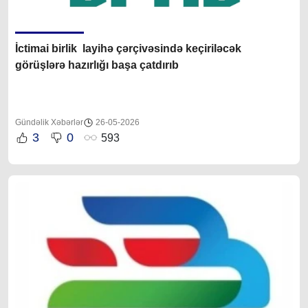
İctimai birlik layihə çərçivəsində keçiriləcək
görüşlərə hazırlığı başa çatdırıb
Gündəlik Xəbərlər
26-05-2026
3
0
593