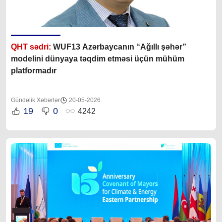
QHT sədri:
WUF13 Azərbaycanın “Ağıllı şəhər”
modelini dünyaya təqdim etməsi üçün mühüm
platformadır
Gündəlik Xəbərlər
20-05-2026
19
0
4242