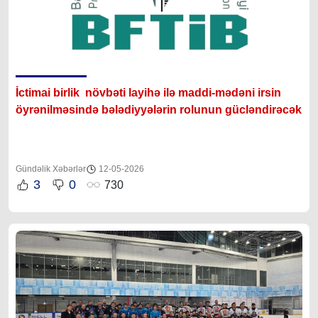
İctimai birlik növbəti layihə ilə maddi-mədəni irsin
öyrənilməsində bələdiyyələrin rolunun gücləndirəcək
Gündəlik Xəbərlər
12-05-2026
3
0
730