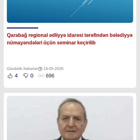
Qarabağ regional ədliyyə idarəsi tərəfindən bələdiyyə
nümayəndələri üçün seminar keçirilib
Gündəlik Xəbərlər
18-05-2026
4
0
696