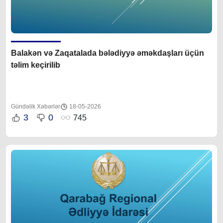
Balakən və Zaqatalada bələdiyyə əməkdaşları üçün
təlim keçirilib
Gündəlik Xəbərlər
18-05-2026
3
0
745