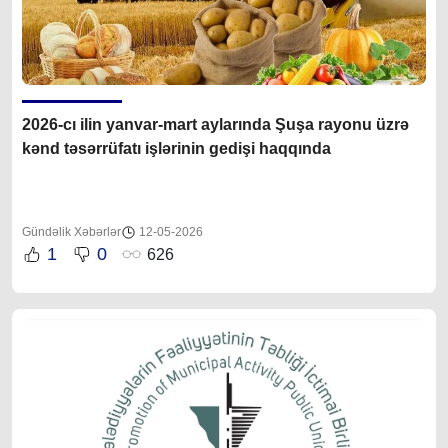
2026-cı ilin yanvar-mart aylarında Şuşa rayonu üzrə
kənd təsərrüfatı işlərinin gedişi haqqında
Gündəlik Xəbərlər
12-05-2026
1
0
626