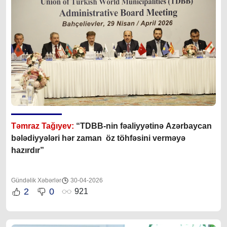
Təmraz Tağıyev:
“TDBB-nin fəaliyyətinə Azərbaycan
bələdiyyələri hər zaman öz töhfəsini verməyə
hazırdır”
Gündəlik Xəbərlər
30-04-2026
2
0
921