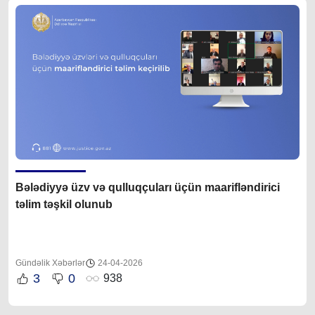
Bələdiyyə üzv və qulluqçuları üçün maarifləndirici
təlim təşkil olunub
Gündəlik Xəbərlər
24-04-2026
3
0
938