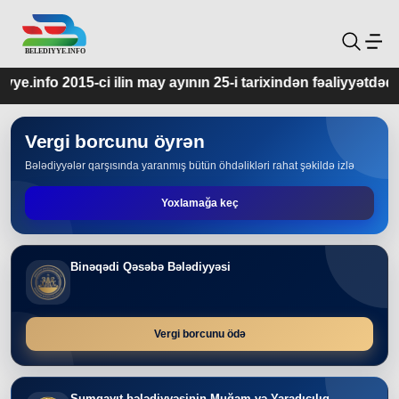
ilin may ayının 25-i tarixindən fəaliyyətdədir.
Vergi borcunu öyrən
Bələdiyyələr qarşısında yaranmış bütün öhdəlikləri rahat şəkildə izlə
Yoxlamağa keç
Binəqədi Qəsəbə Bələdiyyəsi
Vergi borcunu ödə
Sumqayıt bələdiyyəsinin Muğam və Yaradıcılıq