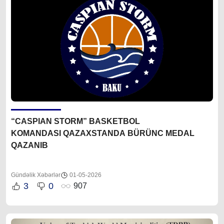
“CASPIAN STORM” BASKETBOL
KOMANDASI
QAZAXSTANDA BÜRÜNC MEDAL
QAZANIB
Gündəlik Xəbərlər
01-05-2026
3
0
907