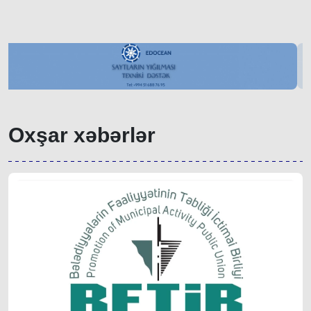
Oxşar xəbərlər