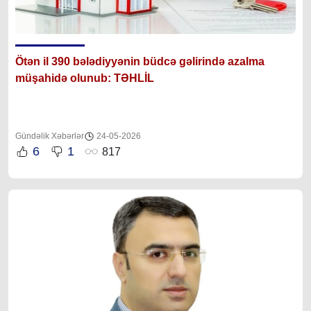
Ötən il 390 bələdiyyənin büdcə gəlirində azalma
müşahidə olunub: TƏHLİL
Gündəlik Xəbərlər
24-05-2026
6
1
817