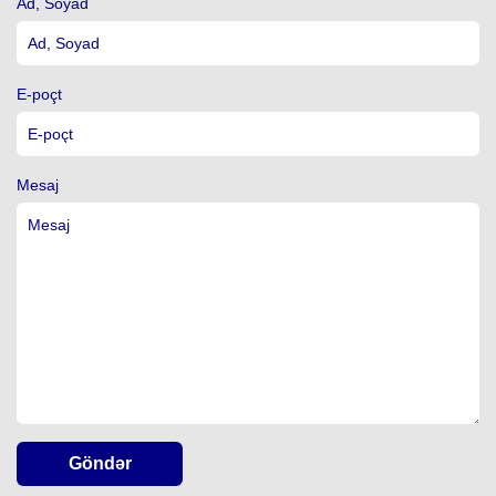
Ad, Soyad
E-poçt
Mesaj
Göndər