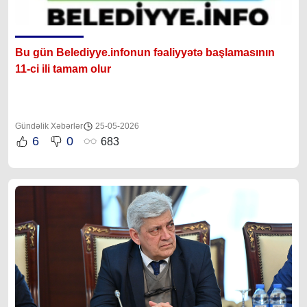
Bu gün 
Belediyye.infonun
 fəaliyyətə başlamasının 
11-ci ili tamam olur
Gündəlik Xəbərlər
25-05-2026
6
0
683