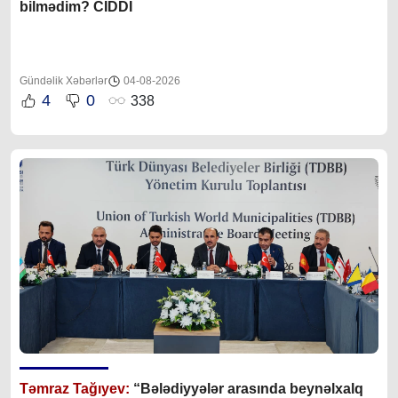
bilmədim? CİDDİ
Gündəlik Xəbərlər
04-08-2026
4
0
338
Təmraz Tağıyev:
“Bələdiyyələr arasında beynəlxalq