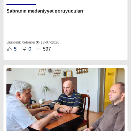
Şabranın mədəniyyət qoruyucuları
Gündəlik Xəbərlər
18-07-2026
5
0
597