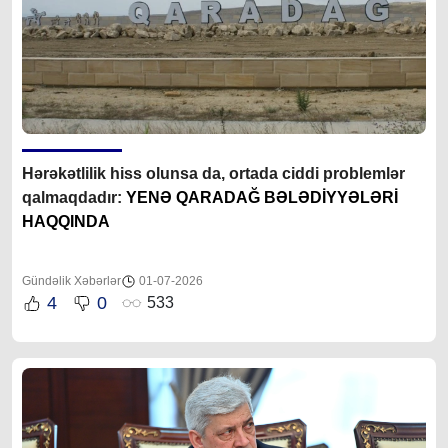
Hərəkətlilik hiss olunsa da, ortada ciddi problemlər
qalmaqdadır:
YENƏ QARADAĞ BƏLƏDİYYƏLƏRİ
HAQQINDA
Gündəlik Xəbərlər
01-07-2026
4
0
533