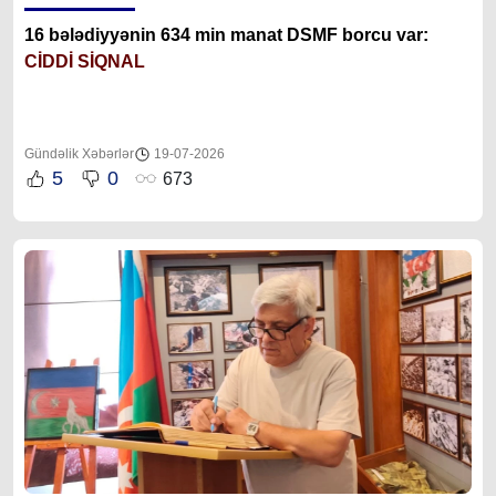
16 bələdiyyənin 634 min manat DSMF borcu var:
CİDDİ SİQNAL
Gündəlik Xəbərlər
19-07-2026
5
0
673