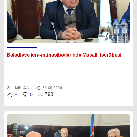
Bələdiyyə icra-münasibətlərində Masallı təcrübəsi
Gündəlik Xəbərlər
30-06-2026
8
0
793