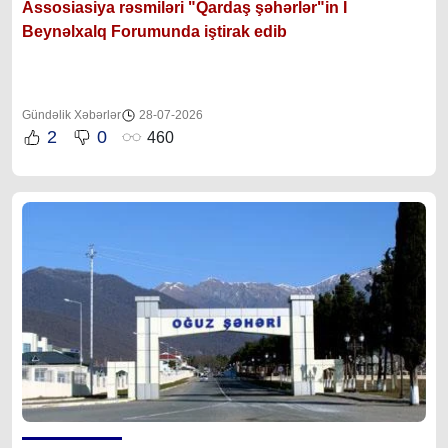
Assosiasiya rəsmiləri "Qardaş şəhərlər"in I
Beynəlxalq Forumunda iştirak edib
Gündəlik Xəbərlər
28-07-2026
2
0
460