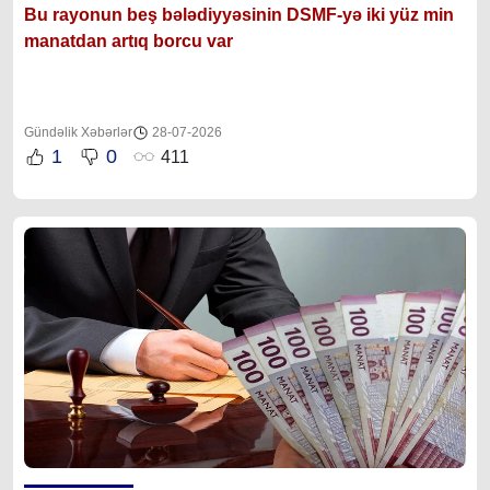
Bu rayonun beş bələdiyyəsinin DSMF-yə iki yüz min
manatdan artıq borcu var
Gündəlik Xəbərlər
28-07-2026
1
0
411