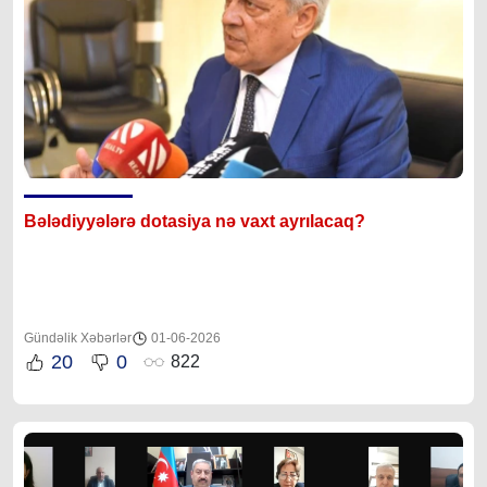
Bələdiyyələrə dotasiya nə vaxt ayrılacaq?
Gündəlik Xəbərlər
01-06-2026
20
0
822