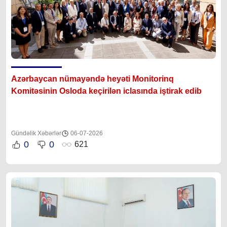
Azərbaycan nümayəndə heyəti Monitorinq
Komitəsinin Osloda keçirilən iclasında iştirak edib
Gündəlik Xəbərlər
06-07-2026
0
0
621