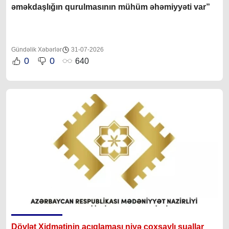
əməkdaşlığın qurulmasının mühüm əhəmiyyəti var”
Gündəlik Xəbərlər
31-07-2026
0
0
640
Dövlət Xidmətinin açıqlaması niyə çoxsaylı suallar