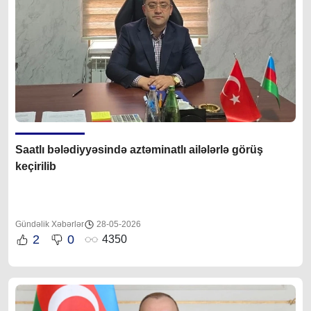
Saatlı bələdiyyəsində aztəminatlı ailələrlə görüş
keçirilib
Gündəlik Xəbərlər
28-05-2026
2
0
4350