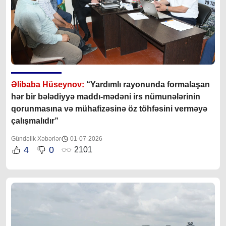
Əlibaba Hüseynov:
“Yardımlı rayonunda formalaşan
hər bir bələdiyyə maddı-mədəni irs nümunələrinin
qorunmasına və mühafizəsinə öz töhfəsini verməyə
çalışmalıdır”
Gündəlik Xəbərlər
01-07-2026
4
0
2101