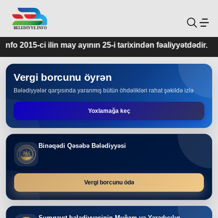
ay ayının 25-i tarixindən fəaliyyətdədir.
Vergi borcunu öyrən
Bələdiyyələr qarşısında yaranmış bütün öhdəlikləri rahat şəkildə izlə
Yoxlamağa keç
Binəqədi Qəsəbə Bələdiyyəsi
Vergi borcunu ödə
Sumqayıt bələdiyyəsinin Muğam və Yaradıcılıq