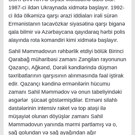
1987-ci ildən Ukraynada xidmətə başlayır. 1992-
ci ildə ölkəmizə qarşı ərazi iddiaları irəli sürən
Ermənistanın təcavözkar siyasətinə qarşı biganə
qala bilmir və Azərbaycana qayıdaraq hərbi polis
alayında rota komandiri kimi xidmətə başlayır.
Sahil Məmmədovun rəhbərlik etdiyi bölük Birinci
Qarabağ müharibəsi zamanı Zəngilan rayonunun
Qazançı, Ağkənd, Dərəli kəndlərində düşmən
təxribatlarının qarşısının alınmasında fəal iştirak
edir. Qazançı kəndinə ermənilərin hücumu
zamanı Sahil Məmmədov və onun tabeliyindəki
əsgərlər şücaət göstərmişdilər. Erməni silahlı
dəstələrinin intensiv raket və top atəşi ilə
müşayiət olunan döyüşlər zamanı Sahil
Məmmədovun yanında mərmi partlamış və o,
sağ qolundan və sağ ayağından ağır