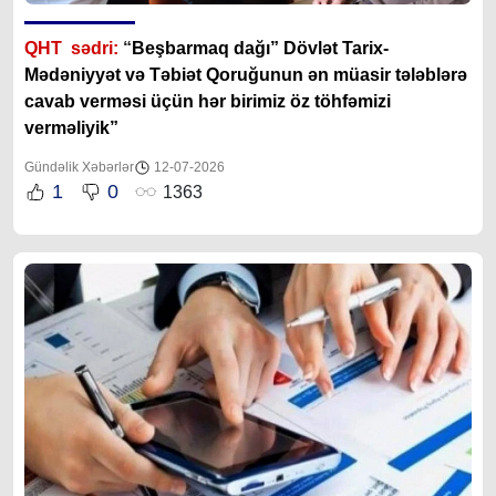
QHT sədri:
“
Beşbarmaq dağı” Dövlət Tarix-
Mədəniyyət və Təbiət Qoruğunun ən müasir tələblərə
cavab verməsi üçün hər birimiz öz töhfəmizi
verməliyik”
Gündəlik Xəbərlər
12-07-2026
1
0
1363