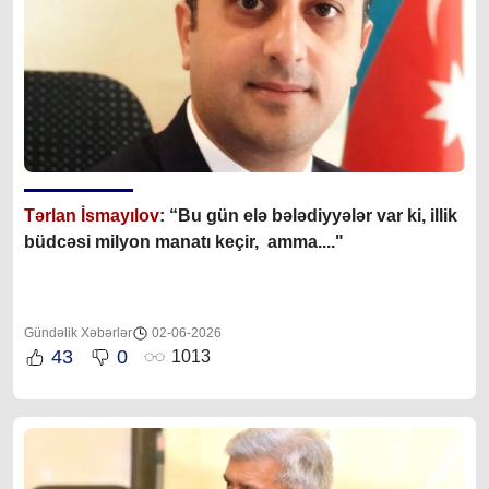
Tərlan İsmayılov
: “B
u gün elə bələdiyyələr var ki, illik
büdcəsi milyon manatı keçir, amma...."
Gündəlik Xəbərlər
02-06-2026
43
0
1013