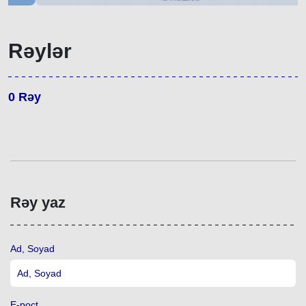
Rəylər
0
Rəy
Rəy yaz
Ad, Soyad
E-poçt