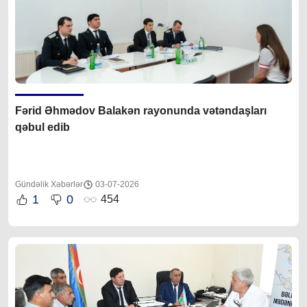
Fərid Əhmədov Balakən rayonunda vətəndaşları
qəbul edib
Gündəlik Xəbərlər
03-07-2026
1
0
454