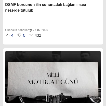
DSMF borcunun ilin sonunadək bağlanılması
nəzərdə tutulub
Gündəlik Xəbərlər
27-07-2026
4
0
432