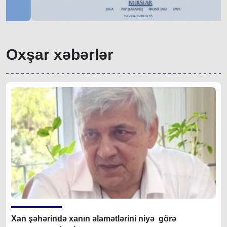
Oxşar xəbərlər
Xan şəhərində xanın əlamətlərini niyə görə