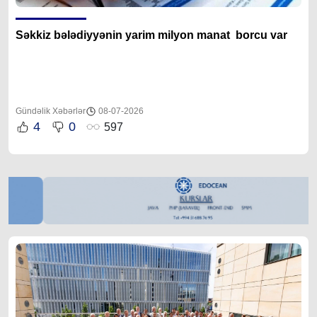
Səkkiz bələdiyyənin yarim milyon manat borcu var
Gündəlik Xəbərlər
08-07-2026
4
0
597