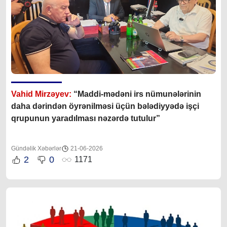
Vahid Mirzəyev:
“Maddi-mədəni irs nümunələrinin
daha dərindən öyrənilməsi üçün bələdiyyədə işçi
qrupunun yaradılması nəzərdə tutulur”
Gündəlik Xəbərlər
21-06-2026
2
0
1171