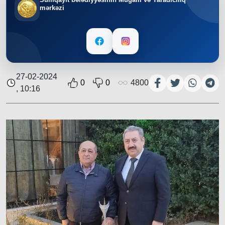
mərkəzi
27-02-2024
0
0
4800
, 10:16