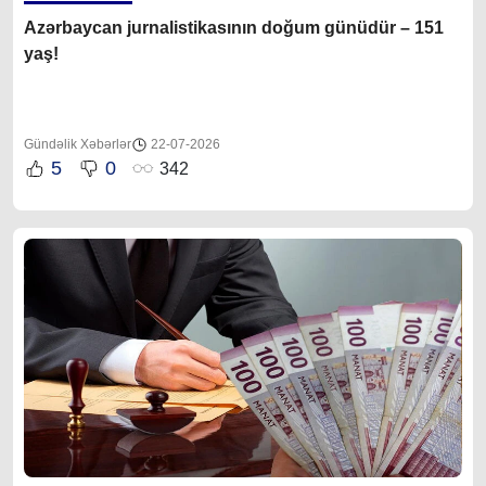
Azərbaycan jurnalistikasının doğum günüdür – 151
yaş!
Gündəlik Xəbərlər
22-07-2026
5
0
342