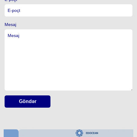
Mesaj
Göndər