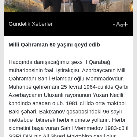
-
+
Gündəlik Xəbərlər
Milli Qəhrəman 60 yaşını qeyd edib
Haqqında danışacağımız şəxs I Qarabağ
müharibəsinin fəal iştirakçısı, Azərbaycanın Milli
Qəhrəmanı Sahil Ələmdar oğlu Məmmədovdur.
Müharibə qəhrəmanı 25 fevral 1964-cü ildə Qərbi
Azərbaycanın Uluxanlı rayonunun Yuxarı Necili
kəndində anadan olub. 1981-ci ildə orta məktəbi
Bakı şəhəri, Bakıxanov qəsəbəsindəki 96 saylı
məktəbdə bitirərək hərbi xidmətə yollanır. Hərbi
xidmətini başa vuran Sahil Məmmədov 1983-cü il
SSRİ DİN-nin Ali Siyasi Məktəbinə daxil olur.