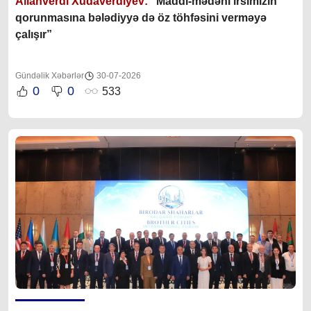
Allahverdi Xudaverdiyev:
“Maddi-mədəni irsimizin
qorunmasına bələdiyyə də öz töhfəsini verməyə
çalışır”
Gündəlik Xəbərlər
30-07-2026
0
0
533