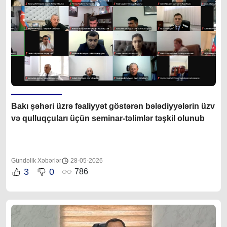
Bakı şəhəri üzrə fəaliyyət göstərən bələdiyyələrin üzv
və qulluqçuları üçün seminar-təlimlər təşkil olunub
Gündəlik Xəbərlər
28-05-2026
3
0
786