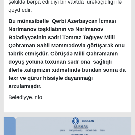
şəkildə bərpa edildiyi bir vaxtda ürəkaçıqlığı ilə
qeyd edir.
Bu münasibətlə Qərbi Azərbaycan İcması
Nərimanov təşkilatının və Nərimanov
Bələdiyyəsinin sədri Təmraz Tağıyev Milli
Qəhrəman Sahil Məmmədovla görüşərək onu
təbrik etmişdür. Görüşdə Milli Qəhrəmanın
döyüş yoluna toxunan sədr ona sağlıqlı
illərlə xalqımızın xidmətində bundan sonra da
fəxr və qürur hissiylə dayanmağı
arzulamışdır.
Belediyye.info