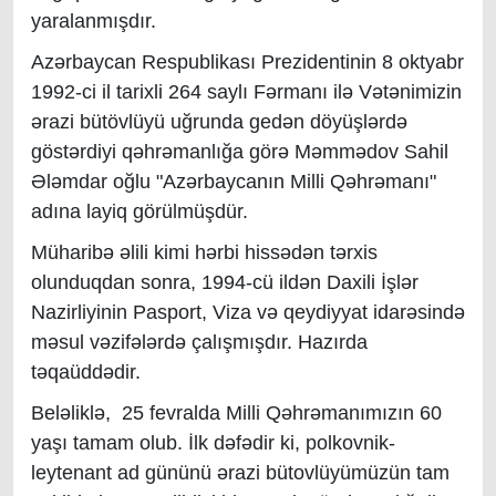
yaralanmışdır.
Azərbaycan Respublikası Prezidentinin 8 oktyabr
1992-ci il tarixli 264 saylı Fərmanı ilə Vətənimizin
ərazi bütövlüyü uğrunda gedən döyüşlərdə
göstərdiyi qəhrəmanlığa görə Məmmədov Sahil
Ələmdar oğlu "Azərbaycanın Milli Qəhrəmanı"
adına layiq görülmüşdür.
Müharibə əlili kimi hərbi hissədən tərxis
olunduqdan sonra, 1994-cü ildən Daxili İşlər
Nazirliyinin Pasport, Viza və qeydiyyat idarəsində
məsul vəzifələrdə çalışmışdır. Hazırda
təqaüddədir.
Beləliklə, 25 fevralda Milli Qəhrəmanımızın 60
yaşı tamam olub. İlk dəfədir ki, polkovnik-
leytenant ad gününü ərazi bütovlüyümüzün tam