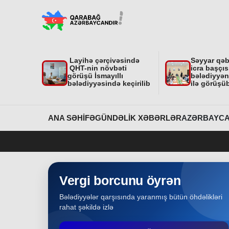
"Nar Bağı" ailəvi-uşaq parkında işlər davam
edir
Region
31-07-2026
Layihə çərçivəsində
Səyyar qə
Dövlət Xidmətinin açıqlaması niyə çoxsaylı
QHT-nin növbəti
icra başçıs
suallar yaratdı
görüşü İsmayıllı
bələdiyyəni
bələdiyyəsində keçirilib
ilə görüşü
Gündəlik Xəbərlər
31-07-2026
Məhkəmə prosesi ilə bağlı yerində baxış
ANA SƏHIFƏ
GÜNDƏLIK XƏBƏRLƏR
AZƏRBAYCA
keçirilib
Bakı
31-07-2026
İcra başçısına xatirə hədiyyəsi təqdim edilib
Vergi borcunu öyrən
Bələdiyyələr qarşısında yaranmış bütün öhdəlikləri
Region
30-07-2026
rahat şəkildə izlə