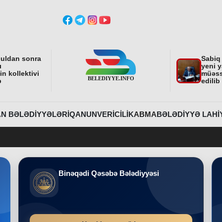
buldan sonra
Sabiq
ı
yeni y
n kollektivi
müəss
b
edilib
N BƏLƏDIYYƏLƏRI
QANUNVERICILIK
ABMA
BƏLƏDIYYƏ LAHI
Belediy
Binəqədi Qəsəbə Bələdiyyəsi