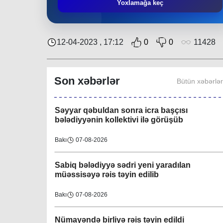
Əziz Zeynalov
: “Rayon ərazisində həyata
Yoxlamağa keç
keçirilən layihələrə Nəsimi bələdiyyəsi də öz
töhfəsini verir”
Bakı
30-07-2026
12-04-2023 , 17:12
0
0
11428
Layihə çərçivəsində QHT-nin növbəti
görüşü İsmayıllı bələdiyyəsində keçirilib
Son xəbərlər
Bütün xəbərlə
Region
08-08-2026
Səyyar qəbuldan sonra icra başçısı
bələdiyyənin kollektivi ilə görüşüb
Bakı
07-08-2026
Sabiq bələdiyyə sədri yeni yaradılan
müəssisəyə rəis təyin edilib
Bakı
07-08-2026
Nümayəndə birliyə rəis təyin edildi