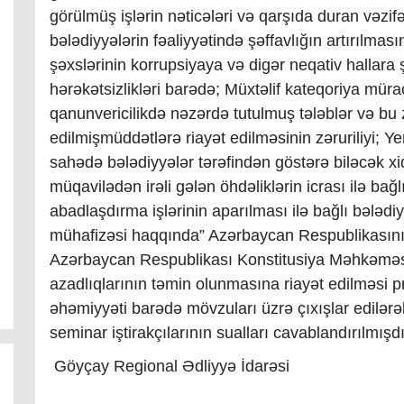
görülmüş işlərin nəticələri və qarşıda duran vəzif
bələdiyyələrin fəaliyyətində şəffavlığın artırılmasın
şəxslərinin korrupsiyaya və digər neqativ hallara
hərəkətsizlikləri barədə; Müxtəlif kateqoriya mürac
qanunvericilikdə nəzərdə tutulmuş tələblər və 
edilmişmüddətlərə riayət edilməsinin zəruriliyi; Ye
sahədə bələdiyyələr tərəfindən göstərə biləcək x
müqavilədən irəli gələn öhdəliklərin icrası ilə bağl
abadlaşdırma işlərinin aparılması ilə bağlı bələdiyy
mühafizəsi haqqında” Azərbaycan Respublikasın
Azərbaycan Respublikası Konstitusiya Məhkəməs
azadlıqlarının təmin olunmasına riayət edilməsi p
əhəmiyyəti barədə mövzuları üzrə çıxışlar edilərək
seminar iştirakçılarının sualları cavablandırılmışdı
Göyçay Regional Ədliyyə İdarəsi