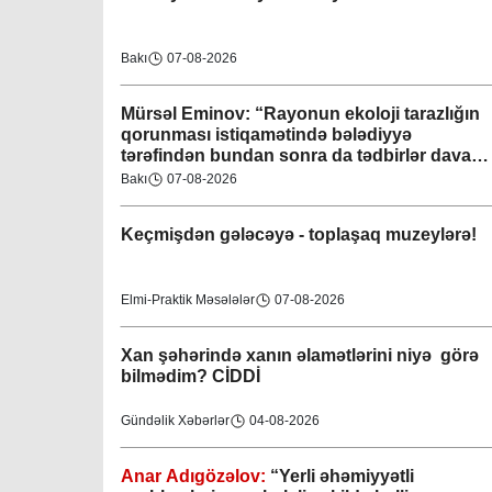
Bakı
07-08-2026
Mürsəl Eminov: “Rayonun ekoloji tarazlığın
qorunması istiqamətində bələdiyyə
tərəfindən bundan sonra da tədbirlər davam
etdiriləcəkdir”
Bakı
07-08-2026
Keçmişdən gələcəyə - toplaşaq muzeylərə!
Elmi-Praktik Məsələlər
07-08-2026
Xan şəhərində xanın əlamətlərini niyə görə
bilmədim? CİDDİ
Gündəlik Xəbərlər
04-08-2026
Anar Adıgözəlov:
“
Yerli əhəmiyyətli