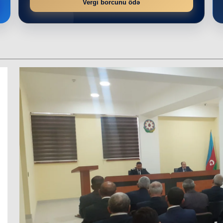
Vergi borcunu ödə
r