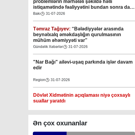
problemlərin mərhələli şəkildə həlli
istiqamətində fəaliyyətini bundan sonra da
Gəncə şəhəri Nizami bələdiyyəsi
davam etdirəcəkdir
”
Bakı
31-07-2026
08-04-2023
Təmraz Tağıyev:
“Bələdiyyələr arasında
M.Ə.Rəsuzladə bələdiyyəsi
beynəlxalq əməkdaşlığın qurulmasının
07-04-2023
mühüm əhəmiyyəti var”
Gündəlik Xəbərlər
31-07-2026
Xətai bələdiyyəsi
07-04-2023
"Nar Bağı" ailəvi-uşaq parkında işlər davam
edir
Mingəçevir bələdiyyəsi
Region
31-07-2026
06-04-2023
Dövlət Xidmətinin açıqlaması niyə çoxsaylı
Nəsimi bələdiyyəsi
suallar yaratdı
06-04-2023
Gündəlik Xəbərlər
31-07-2026
Nərimanov bələdiyyəsi
Ən çox oxunanlar
06-04-2023
Məhkəmə prosesi ilə bağlı yerində baxış
keçirilib