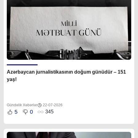
Azərbaycan jurnalistikasının doğum günüdür – 151
yaş!
Gündəlik Xəbərlər
22-07-2026
5
0
345