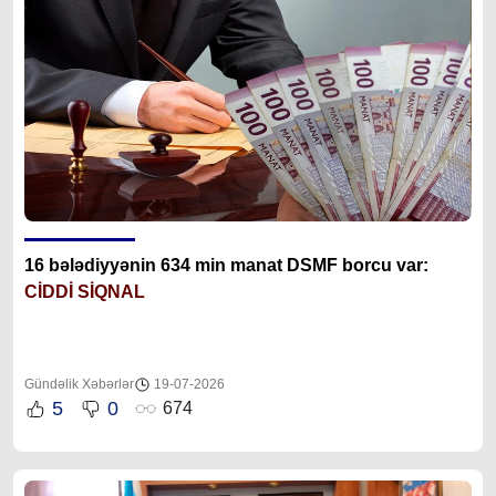
16 bələdiyyənin 634 min manat DSMF borcu var:
CİDDİ SİQNAL
Gündəlik Xəbərlər
19-07-2026
5
0
674