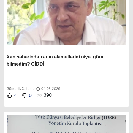
Xan şəhərində xanın əlamətlərini niyə görə
bilmədim? CİDDİ
Gündəlik Xəbərlər
04-08-2026
4
0
390