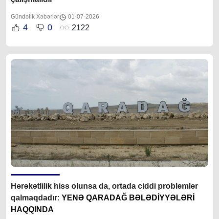
Gündəlik Xəbərlər
01-07-2026
4
0
2122
Hərəkətlilik hiss olunsa da, ortada ciddi problemlər
qalmaqdadır:
YENƏ QARADAĞ BƏLƏDİYYƏLƏRİ
HAQQINDA