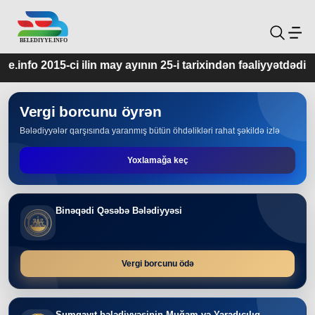
 may ayının 25-i tarixindən fəaliyyətdədir.
Vergi borcunu öyrən
Bələdiyyələr qarşısında yaranmış bütün öhdəlikləri rahat şəkildə izlə
Yoxlamağa keç
Binəqədi Qəsəbə Bələdiyyəsi
Vergi borcunu ödə
Sumqayıt bələdiyyəsinin Muğam və Yaradıcılıq