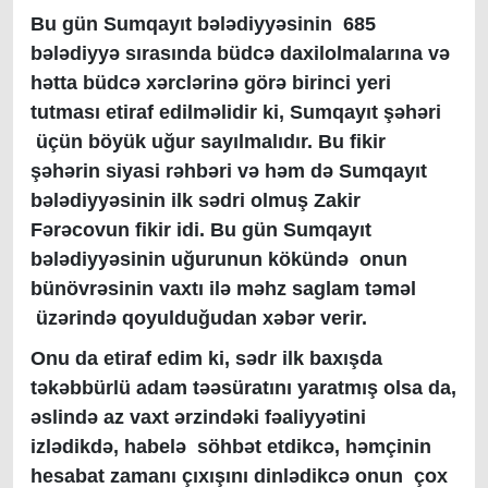
Bu gün Sumqayıt bələdiyyəsinin 685
bələdiyyə sırasında büdcə daxilolmalarına və
hətta büdcə xərclərinə görə birinci yeri
tutması etiraf edilməlidir ki, Sumqayıt şəhəri
üçün böyük uğur sayılmalıdır. Bu fikir
şəhərin siyasi rəhbəri və həm də Sumqayıt
bələdiyyəsinin ilk sədri olmuş Zakir
Fərəcovun fikir idi. Bu gün Sumqayıt
bələdiyyəsinin uğurunun kökündə onun
bünövrəsinin vaxtı ilə məhz saglam təməl
üzərində qoyulduğudan xəbər verir.
Onu da etiraf edim ki, sədr ilk baxışda
təkəbbürlü adam təəsüratını yaratmış olsa da,
əslində az vaxt ərzindəki fəaliyyətini
izlədikdə, habelə söhbət etdikcə, həmçinin
hesabat zamanı çıxışını dinlədikcə onun çox