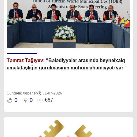
Təmraz Tağıyev:
“Bələdiyyələr arasında beynəlxalq
əməkdaşlığın qurulmasının mühüm əhəmiyyəti var”
Gündəlik Xəbərlər
31-07-2026
0
0
687