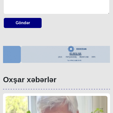
Göndər
Oxşar xəbərlər