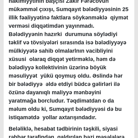
hakimiyytinin başçısı Zakir Fərəcovun
mükəmməl çıxışı, Sumqayıt bələdiyyəsinin 25
illik fəaliyyətinə faktlara söykənməklə qiymət
verməsi diqqətimdən yayınmadı.
Bələdiyyənin hazırki durumuna söylədiyi
təklif və tövsiyələri sırasında isə bələdiyyəyə
mülkiyyətə sahib olmalarlnın vacibliyini
xüsusi olaraq diqqət yetirməklə, həm də
bələdiyyə kollektivinin üzərinə böyük
məsuliyyət yükü qoymuş oldu. Əslində hər
bir bələdiyyə əldə etdiyi büdcə gəlirləri ilə
özünə dayanıqlı maliyyə mənbəyini
yaratmağa borcludur. Təqdimatdan o da
məlum oldu ki, Sumqayıt bələdiyyəsi də bu
istiqamətdə yollar axtarışındadır.
Beləliklə, hesabat tədbirinin təşkili, siyasi
rəhbər tərəfindən qaldırılan bəzi məsələlərə