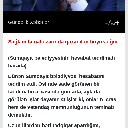
-
+
Gündəlik Xəbərlər
Sağlam təməl üzərində qazanılan böyük uğur
(Sumqayıt bələdiyyəsinin hesabat təqdimatı
barədə)
Dünən Sumqayıt bələdiyyəsi hesabatını
təqdim etdi. Əslində sadə görünən bir
təqdimatın arxasında günlərlə, aylarla
görülən işlər dayanır. O işlər ki, onların icrası
həm də vətəndaş məmnunluğunun təminatı
deməkdir.
Uzun illərdən bəri tədqiqat apardığım,