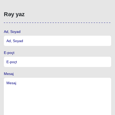
Rəy yaz
Ad, Soyad
E-poçt
Mesaj