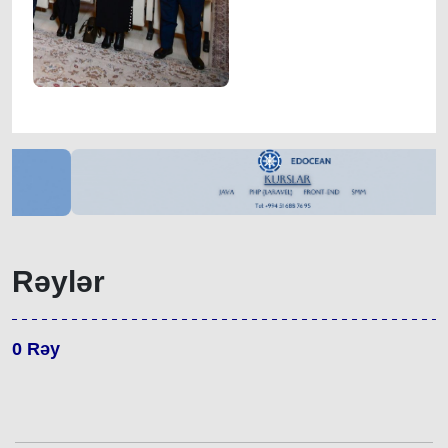
Rəylər
0
Rəy