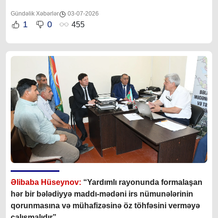
Gündəlik Xəbərlər
03-07-2026
1
0
455
Əlibaba Hüseynov:
“Yardımlı rayonunda formalaşan
hər bir bələdiyyə maddı-mədəni irs nümunələrinin
qorunmasına və mühafizəsinə öz töhfəsini verməyə
çalışmalıdır”