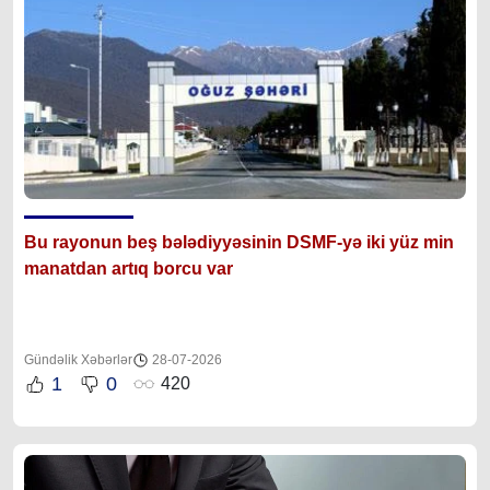
Bu rayonun beş bələdiyyəsinin DSMF-yə iki yüz min
manatdan artıq borcu var
Gündəlik Xəbərlər
28-07-2026
1
0
420