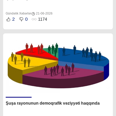
Gündəlik Xəbərlər
21-06-2026
2
0
1174
Şuşa rayonunun demoqrafik vəziyyəti haqqında