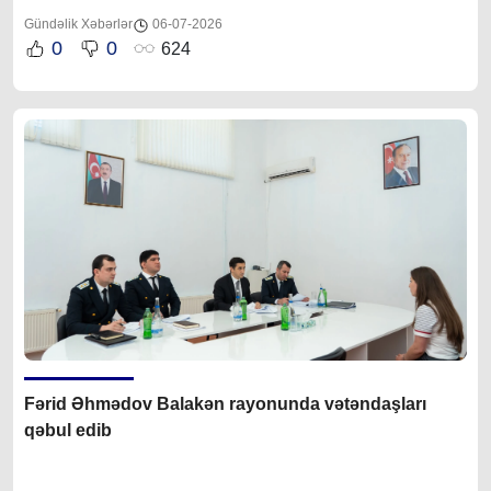
Gündəlik Xəbərlər
06-07-2026
0
0
624
Fərid Əhmədov Balakən rayonunda vətəndaşları
qəbul edib