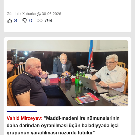
Gündəlik Xəbərlər
30-06-2026
8
0
794
Vahid Mirzəyev:
“Maddi-mədəni irs nümunələrinin
daha dərindən öyrənilməsi üçün bələdiyyədə işçi
qrupunun yaradılması nəzərdə tutulur”