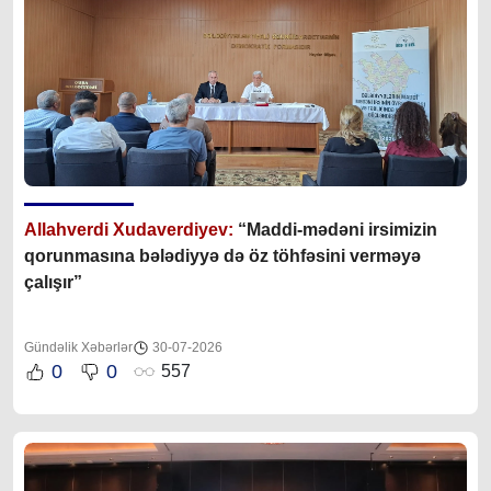
Allahverdi Xudaverdiyev:
“Maddi-mədəni irsimizin
qorunmasına bələdiyyə də öz töhfəsini verməyə
çalışır”
Gündəlik Xəbərlər
30-07-2026
0
0
557