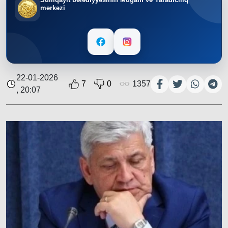
mərkəzi
22-01-2026
7
0
1357
, 20:07