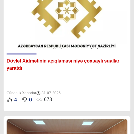
Dövlət Xidmətinin açıqlaması niyə çoxsaylı suallar
yaratdı
Gündəlik Xəbərlər
31-07-2026
4
0
678