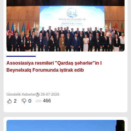
Assosiasiya rəsmiləri "Qardaş şəhərlər"in I
Beynəlxalq Forumunda iştirak edib
Gündəlik Xəbərlər
28-07-2026
2
0
466