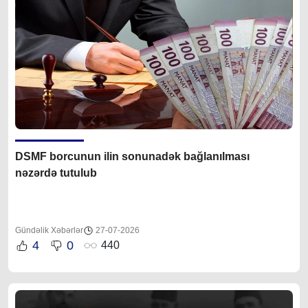
DSMF borcunun ilin sonunadək bağlanılması
nəzərdə tutulub
Gündəlik Xəbərlər
27-07-2026
4
0
440