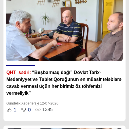
QHT sədri:
“
Beşbarmaq dağı” Dövlət Tarix-
Mədəniyyət və Təbiət Qoruğunun ən müasir tələblərə
cavab verməsi üçün hər birimiz öz töhfəmizi
verməliyik”
Gündəlik Xəbərlər
12-07-2026
1
0
1385