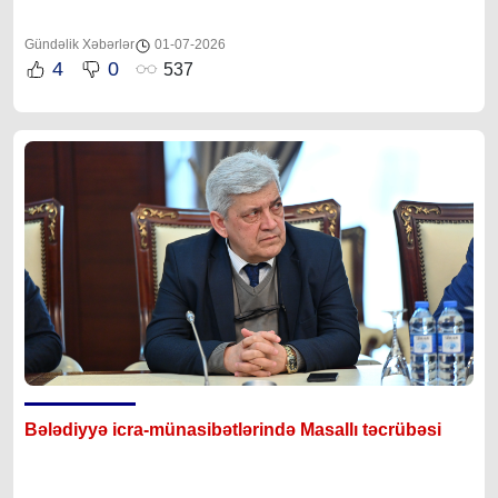
Gündəlik Xəbərlər
01-07-2026
4
0
537
Bələdiyyə icra-münasibətlərində Masallı təcrübəsi