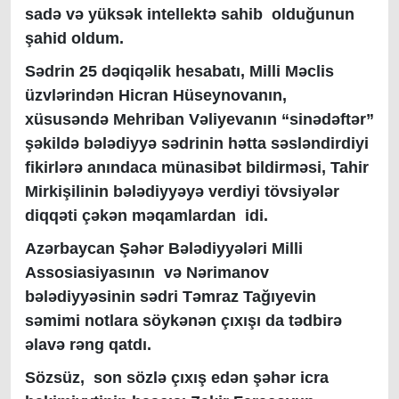
sadə və yüksək intellektə sahib olduğunun
şahid oldum.
Sədrin 25 dəqiqəlik hesabatı, Milli Məclis
üzvlərindən Hicran Hüseynovanın,
xüsusəndə Mehriban Vəliyevanın “sinədəftər”
şəkildə bələdiyyə sədrinin hətta səsləndirdiyi
fikirlərə anındaca münasibət bildirməsi, Tahir
Mirkişilinin bələdiyyəyə verdiyi tövsiyələr
diqqəti çəkən məqamlardan idi.
Azərbaycan Şəhər Bələdiyyələri Milli
Assosiasiyasının və Nərimanov
bələdiyyəsinin sədri Təmraz Tağıyevin
səmimi notlara söykənən çıxışı da tədbirə
əlavə rəng qatdı.
Sözsüz, son sözlə çıxış edən şəhər icra