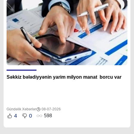
Səkkiz bələdiyyənin yarim milyon manat borcu var
Gündəlik Xəbərlər
08-07-2026
4
0
598