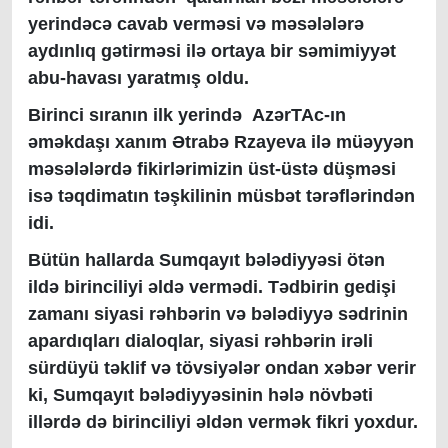
yerindəcə cavab verməsi və məsələlərə
aydınlıq gətirməsi ilə ortaya bir səmimiyyət
abu-havası yaratmış oldu.
Birinci sıranın ilk yerində AzərTAc-ın
əməkdaşı xanım Ətrabə Rzayeva ilə müəyyən
məsələlərdə fikirlərimizin üst-üstə düşməsi
isə təqdimatın təşkilinin müsbət tərəflərindən
idi.
Bütün hallarda Sumqayıt bələdiyyəsi ötən
ildə birinciliyi əldə vermədi. Tədbirin gedişi
zamanı siyasi rəhbərin və bələdiyyə sədrinin
apardıqları dialoqlar, siyasi rəhbərin irəli
sürdüyü təklif və tövsiyələr ondan xəbər verir
ki, Sumqayıt bələdiyyəsinin hələ növbəti
illərdə də birinciliyi əldən vermək fikri yoxdur.