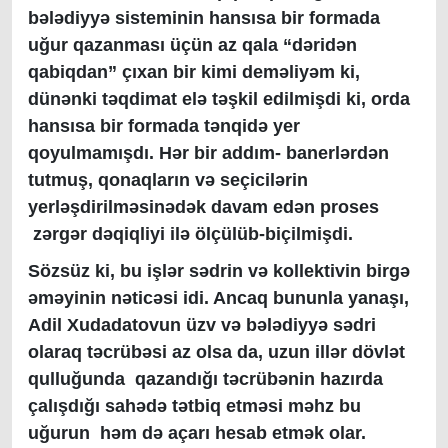
bələdiyyə sisteminin hansısa bir formada
uğur qazanması üçün az qala “dəridən
qabiqdan” çıxan bir kimi deməliyəm ki,
dünənki təqdimat elə təşkil edilmişdi ki, orda
hansısa bir formada tənqidə yer
qoyulmamışdı. Hər bir addım- banerlərdən
tutmuş, qonaqların və seçicilərin
yerləşdirilməsinədək davam edən proses
zərgər dəqiqliyi ilə ölçülüb-biçilmişdi.
Sözsüz ki, bu işlər sədrin və kollektivin birgə
əməyinin nəticəsi idi. Ancaq bununla yanaşı,
Adil Xudadatovun üzv və bələdiyyə sədri
olaraq təcrübəsi az olsa da, uzun illər dövlət
qulluğunda qazandığı təcrübənin hazırda
çalışdığı sahədə tətbiq etməsi məhz bu
uğurun həm də açarı hesab etmək olar.