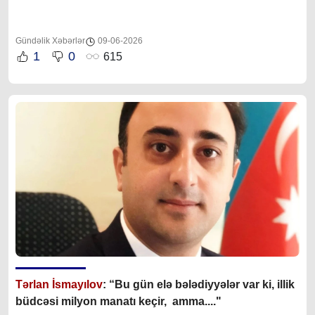
Gündəlik Xəbərlər
09-06-2026
1
0
615
Tərlan İsmayılov
: “B
u gün elə bələdiyyələr var ki, illik
büdcəsi milyon manatı keçir, amma...."