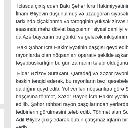
İclasda çıxış edən Bakı Şəhər İcra Hakimiyyətinin
İlham Əliyevin düşünülmüş və uzaqgörən siyasə
tarixində çiçəklənmə və tərəqqinin yüksək zirvəsin
əsasında məhz dövlət başçısının siyasi dahiliyi v
da Azərbaycanın bu günkü və gələcək inkişafının 
Bakı Şəhər İcra Hakimiyyətinin başçısı qeyd edib 
rayonlarda olan nöqsanları operativ şəkildə aşkar
təşəbbüskarlığın bu gün zamanın tələbi olduğunu
Eldar Əzizov Suraxanı, Qaradağ və Xəzər rayonla
kəskin tənqid edərək, bu rayonların bəzi qəsəbəl
qaldığını qeyd edib. Yol verilən nöqsanlara görə
başçısına töhmət, Xəzər Rayon İcra Hakimiyyətini
edilib. Şəhər rəhbəri rayon başçılarından yerlərdə
tədbirlərin görülməsini tələb edib. Töhmət alan S
Adil Əliyev çıxış edərək bütün çatışmazlıqların bi
verib.