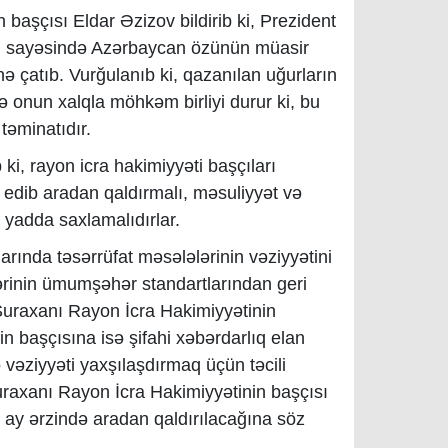
 başçısı Eldar Əzizov bildirib ki, Prezident
ti sayəsində Azərbaycan özünün müasir
ə çatıb. Vurğulanıb ki, qazanılan uğurların
ə onun xalqla möhkəm birliyi durur ki, bu
təminatıdır.
ki, rayon icra hakimiyyəti başçıları
 edib aradan qaldırmalı, məsuliyyət və
 yadda saxlamalıdırlar.
rında təsərrüfat məsələlərinin vəziyyətini
ərinin ümumşəhər standartlarından geri
 Suraxanı Rayon İcra Hakimiyyətinin
n başçısına isə şifahi xəbərdarlıq elan
 vəziyyəti yaxşılaşdırmaq üçün təcili
uraxanı Rayon İcra Hakimiyyətinin başçısı
r ay ərzində aradan qaldırılacağına söz