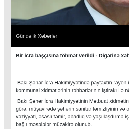
Gündəlik Xəbərlər
Bir icra başçısına töhmət verildi - Digərinə xəb
Bakı Şəhər İcra Hakimiyyətində paytaxtın rayon i
kommunal xidmətlərinin rəhbərlərinin iştirakı ilə n
Bakı Şəhər İcra Hakimiyyətinin Mətbuat xidməti
görə, müşavirədə şəhərin sanitar təmizliyinin v
vəziyyəti, əsaslı təmir, abadlıq və yaşıllaşdırma i
bağlı məsələlər müzakirə olunub.