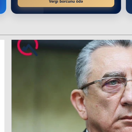
Vergi borcunu ödə
r