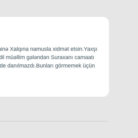
əninə Xalqına namusla xidmət etsin.Yaxşı
dil müəllim gələndən Suraxanı camaatı
eride danılmazdı.Bunları görmemek üçün