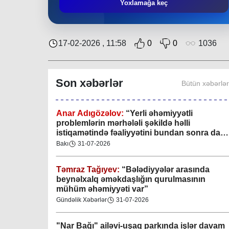
Mingəçevir bələdiyyəsində gənclərlə görüş
Yoxlamağa keç
keçirilib
Region
29-07-2026
17-02-2026 , 11:58
0
0
1036
Xan şəhərində xanın əlamətlərini niyə görə
bilmədim? CİDDİ
Son xəbərlər
Bütün xəbərlə
Gündəlik Xəbərlər
04-08-2026
Anar Adıgözəlov:
“
Yerli əhəmiyyətli
problemlərin mərhələli şəkildə həlli
istiqamətində fəaliyyətini bundan sonra da
davam etdirəcəkdir
”
Bakı
31-07-2026
Təmraz Tağıyev:
“Bələdiyyələr arasında
beynəlxalq əməkdaşlığın qurulmasının
mühüm əhəmiyyəti var”
Gündəlik Xəbərlər
31-07-2026
"Nar Bağı" ailəvi-uşaq parkında işlər davam