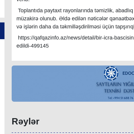
Toplantıda paytaxt rayonlarında təmizlik, abadlıq
müzakirə olunub. Əldə edilən nəticələr qənaətbəx
və işlərin daha da təkmilləşdirilməsi üçün tapşırıql
https://qafqazinfo.az/news/detail/bir-icra-bascisi
edildi-499145
Rəylər