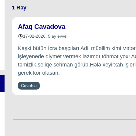
1
Rəy
Afaq Cavadova
17-02-2026
,
5 ay əvvəl
Kaşki bütün İcra başçıları Adil müəllim kimi Vət
işleyenede qiymet vermek lazımdı töhmət yox! A
təmizlik,seliqe sehman görüb.Hələ xeyirxah işl
gerek kor olasan.
Cavabla