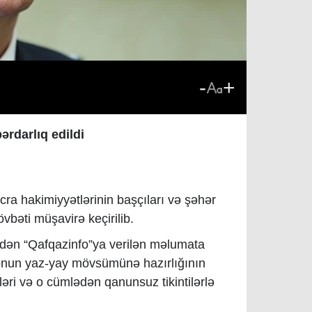
-
+
ərdarlıq edildi
cra hakimiyyətlərinin başçıları və şəhər
övbəti müşavirə keçirilib.
ndən “Qafqazinfo”ya verilən məlumata
ə onun yaz-yay mövsümünə hazırlığının
şləri və o cümlədən qanunsuz tikintilərlə