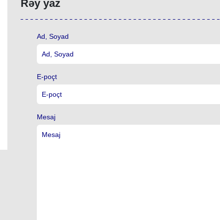
Rəy yaz
Ad, Soyad
E-poçt
Mesaj