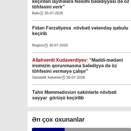
keçirilən layihələrə Nəsimi bələdiyyəsi də öz
töhfəsini verir”
Gəncə şəhəri Nizami bələdiyyəsi
Bakı
30-07-2026
08-04-2023
Fidan F
ərzəliyeva növbəti vətəndaş qəbulu
M.Ə.Rəsuzladə bələdiyyəsi
keçirib
07-04-2023
Region
30-07-2026
Xətai bələdiyyəsi
07-04-2023
Allahverdi Xudaverdiyev:
“Maddi-mədəni
irsimizin qorunmasına bələdiyyə də öz
töhfəsini verməyə çalışır”
Mingəçevir bələdiyyəsi
Gündəlik Xəbərlər
30-07-2026
06-04-2023
Tahir Məmmədovun sakinlərlə növbəti
Nəsimi bələdiyyəsi
səyyar görüşü keçirilib
06-04-2023
Bakı
29-07-2026
Nərimanov bələdiyyəsi
Ən çox oxunanlar
06-04-2023
Elşad Vəliyev:
“Əhalinin təhlükəsizliyinin
təmin olunması və fövqəladə hallara operativ