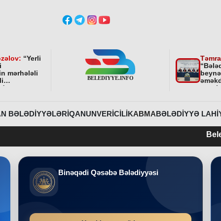
zəlov:
“
Yerli
Təmra
i
“Bələ
in mərhələli
beynə
li
əməkd
ndə
qurul
ni bundan
əhəmi
davam
r
”
N BƏLƏDIYYƏLƏRI
QANUNVERICILIK
ABMA
BƏLƏDIYYƏ LAHI
Belediyye.info 2
Binəqədi Qəsəbə Bələdiyyəsi