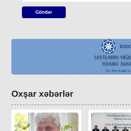
Göndər
Oxşar xəbərlər