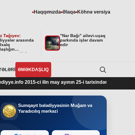
Haqqımızda
Əlaqə
Köhnə versiya
z Tağıyev:
"Nar Bağı" ailəvi-uşaq
diyyələr arasında
parkında işlər davam
lxalq
edir
aşlığın
masının mühüm
yyəti var”
YƏLƏRI
ƏMƏKDAŞLIQ
015-ci ilin may ayının 25-i tarixindən fəaliyyətdədir.
Sumqayıt bələdiyyəsinin Muğam və
Yaradıcılıq mərkəzi