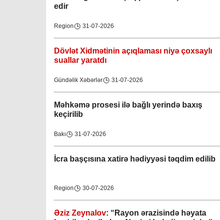
edir
Region
31-07-2026
Dövlət Xidmətinin açıqlaması niyə çoxsaylı
suallar yaratdı
Gündəlik Xəbərlər
31-07-2026
Məhkəmə prosesi ilə bağlı yerində baxış
keçirilib
Bakı
31-07-2026
İcra başçısına xatirə hədiyyəsi təqdim edilib
Region
30-07-2026
Əziz Zeynalov
: “Rayon ərazisində həyata