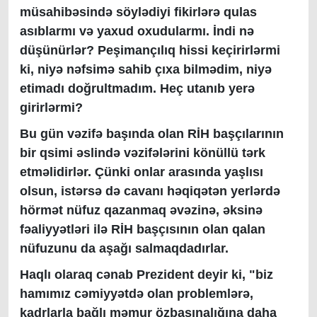
müsahibəsində söylədiyi fikirlərə qulas
asıblarmı və yaxud oxudularmı. İndi nə
düşünürlər? Peşimançılıq hissi keçirirlərmi
ki, niyə nəfsimə sahib çıxa bilmədim, niyə
etimadı doğrultmadım. Heç utanıb yerə
girirlərmi?
Bu gün vəzifə başında olan RİH başçılarının
bir qsimi əslində vəzifələrini könüllü tərk
etməlidirlər. Çünki onlar arasında yaşlısı
olsun, istərsə də cavanı həqiqətən yerlərdə
hörmət nüfuz qazanmaq əvəzinə, əksinə
fəaliyyətləri ilə RİH başçısının olan qalan
nüfuzunu da aşağı salmaqdadırlar.
Haqlı olaraq cənab Prezident deyir ki, "biz
hamımız cəmiyyətdə olan problemlərə,
kadrlarla bağlı məmur özbaşınalığına daha