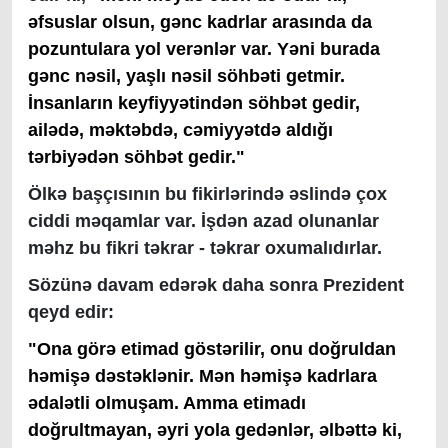
əfsuslar olsun, gənc kadrlar arasında da
pozuntulara yol verənlər var. Yəni burada
gənc nəsil, yaşlı nəsil söhbəti getmir.
İnsanların keyfiyyətindən söhbət gedir,
ailədə, məktəbdə, cəmiyyətdə aldığı
tərbiyədən söhbət gedir."
Ölkə başçısının bu fikirlərində əslində çox
ciddi məqamlar var. İşdən azad olunanlar
məhz bu fikri təkrar - təkrar oxumalıdırlar.
Sözünə davam edərək daha sonra Prezident
qeyd edir:
"Ona görə etimad göstərilir, onu doğruldan
həmişə dəstəklənir. Mən həmişə kadrlara
ədalətli olmuşam. Amma etimadı
doğrultmayan, əyri yola gedənlər, əlbəttə ki,