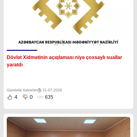
Dövlət Xidmətinin açıqlaması niyə çoxsaylı suallar
yaratdı
Gündəlik Xəbərlər
31-07-2026
4
0
635