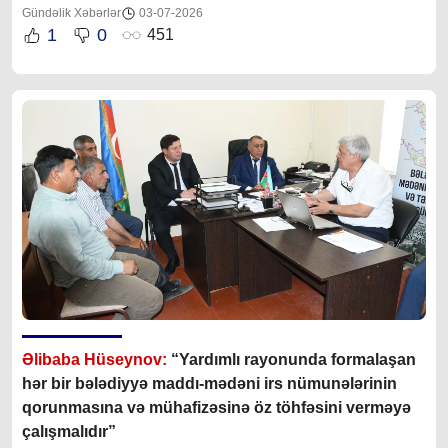
Gündəlik Xəbərlər
03-07-2026
1
0
451
Əlibaba Hüseynov:
“Yardımlı rayonunda formalaşan
hər bir bələdiyyə maddı-mədəni irs nümunələrinin
qorunmasına və mühafizəsinə öz töhfəsini verməyə
çalışmalıdır”