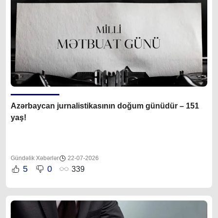
Azərbaycan jurnalistikasının doğum günüdür – 151
yaş!
Gündəlik Xəbərlər
22-07-2026
5
0
339