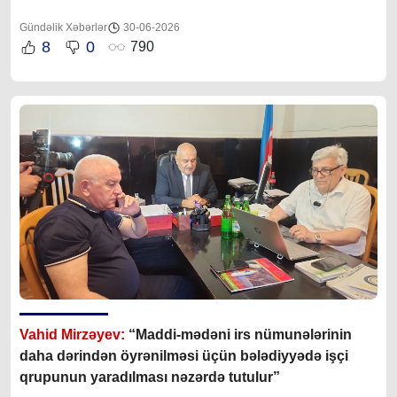
Gündəlik Xəbərlər
30-06-2026
8
0
790
Vahid Mirzəyev:
“Maddi-mədəni irs nümunələrinin
daha dərindən öyrənilməsi üçün bələdiyyədə işçi
qrupunun yaradılması nəzərdə tutulur”