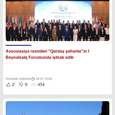
Assosiasiya rəsmiləri "Qardaş şəhərlər"in I
Beynəlxalq Forumunda iştirak edib
Gündəlik Xəbərlər
28-07-2026
2
0
454