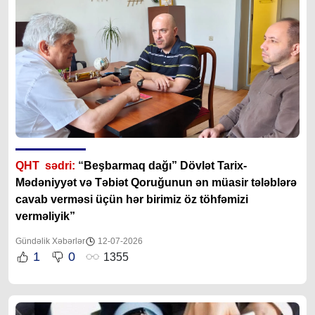
QHT sədri:
“
Beşbarmaq dağı” Dövlət Tarix-
Mədəniyyət və Təbiət Qoruğunun ən müasir tələblərə
cavab verməsi üçün hər birimiz öz töhfəmizi
verməliyik”
Gündəlik Xəbərlər
12-07-2026
1
0
1355