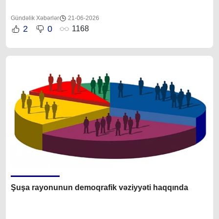
Gündəlik Xəbərlər
21-06-2026
2
0
1168
Şuşa rayonunun demoqrafik vəziyyəti haqqında