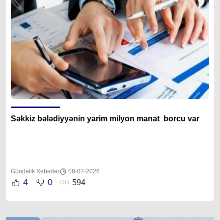
Səkkiz bələdiyyənin yarim milyon manat borcu var
Gündəlik Xəbərlər
08-07-2026
4
0
594