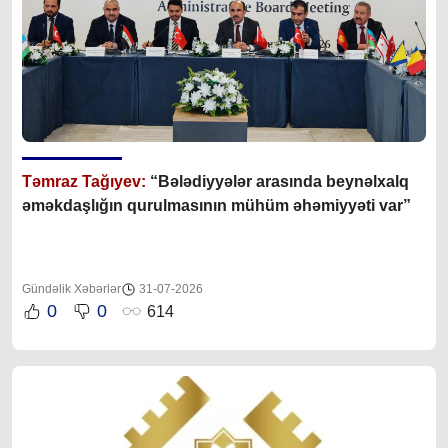
Təmraz Tağıyev:
“Bələdiyyələr arasında beynəlxalq
əməkdaşlığın qurulmasının mühüm əhəmiyyəti var”
Gündəlik Xəbərlər
31-07-2026
0
0
614