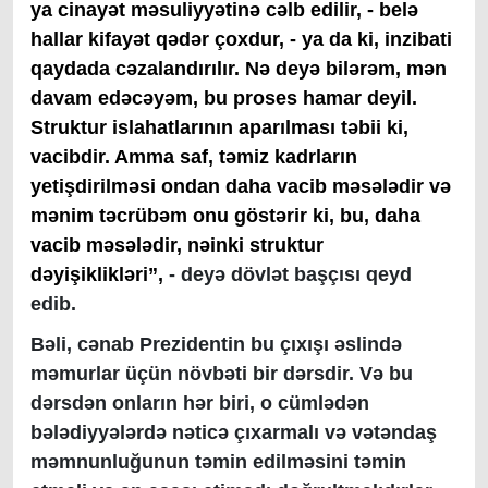
ya cinayət məsuliyyətinə cəlb edilir, - belə
hallar kifayət qədər çoxdur, - ya da ki, inzibati
qaydada cəzalandırılır. Nə deyə bilərəm, mən
davam edəcəyəm, bu proses hamar deyil.
Struktur islahatlarının aparılması təbii ki,
vacibdir. Amma saf, təmiz kadrların
yetişdirilməsi ondan daha vacib məsələdir və
mənim təcrübəm onu göstərir ki, bu, daha
vacib məsələdir, nəinki struktur
dəyişiklikləri”,
- deyə dövlət başçısı qeyd
edib.
Bəli, cənab Prezidentin bu çıxışı əslində
məmurlar üçün növbəti bir dərsdir. Və bu
dərsdən onların hər biri, o cümlədən
bələdiyyələrdə nəticə çıxarmalı və vətəndaş
məmnunluğunun təmin edilməsini təmin