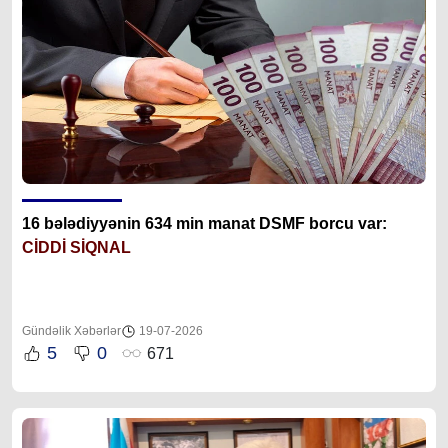
16 bələdiyyənin 634 min manat DSMF borcu var:
CİDDİ SİQNAL
Gündəlik Xəbərlər
19-07-2026
5
0
671