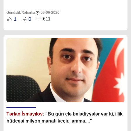
Gündəlik Xəbərlər
09-06-2026
1
0
611
Tərlan İsmayılov
: “B
u gün elə bələdiyyələr var ki, illik
büdcəsi milyon manatı keçir, amma...."