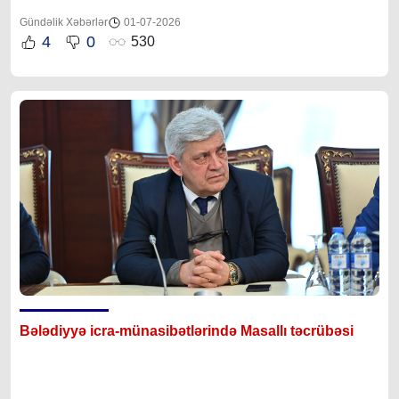
Gündəlik Xəbərlər
01-07-2026
4
0
530
Bələdiyyə icra-münasibətlərində Masallı təcrübəsi