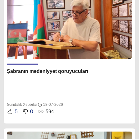
Şabranın mədəniyyət qoruyucuları
Gündəlik Xəbərlər
18-07-2026
5
0
594