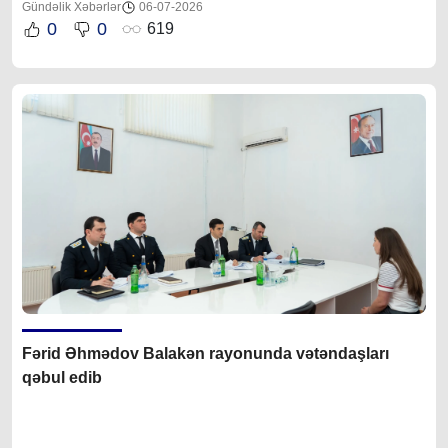
Gündəlik Xəbərlər
06-07-2026
0
0
619
Fərid Əhmədov Balakən rayonunda vətəndaşları
qəbul edib