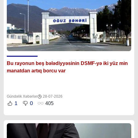
Bu rayonun beş bələdiyyəsinin DSMF-yə iki yüz min
manatdan artıq borcu var
Gündəlik Xəbərlər
28-07-2026
1
0
405