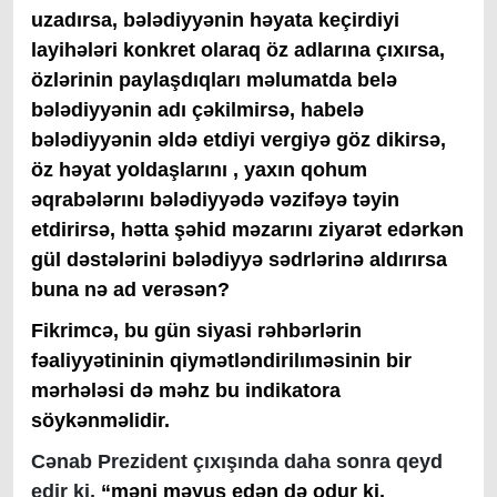
uzadırsa, bələdiyyənin həyata keçirdiyi
layihələri konkret olaraq öz adlarına çıxırsa,
özlərinin paylaşdıqları məlumatda belə
bələdiyyənin adı çəkilmirsə, habelə
bələdiyyənin əldə etdiyi vergiyə göz dikirsə,
öz həyat yoldaşlarını , yaxın qohum
əqrabələrını bələdiyyədə vəzifəyə təyin
etdirirsə, hətta şəhid məzarını ziyarət edərkən
gül dəstələrini bələdiyyə sədrlərinə aldırırsa
buna nə ad verəsən?
Fikrimcə, bu gün siyasi rəhbərlərin
fəaliyyətininin qiymətləndirilıməsinin bir
mərhələsi də məhz bu indikatora
söykənməlidir.
Cənab Prezident çıxışında daha sonra qeyd
edir ki,
“məni məyus edən də odur ki,