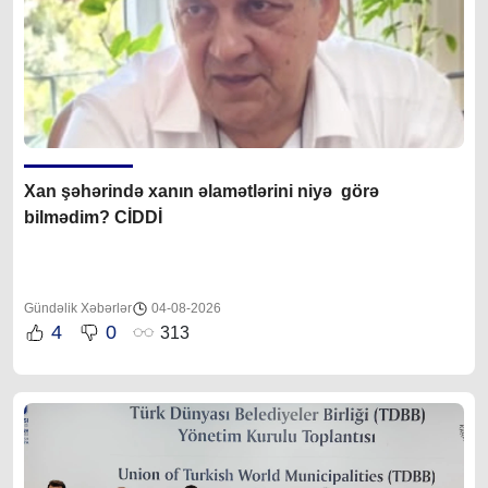
Xan şəhərində xanın əlamətlərini niyə görə
bilmədim? CİDDİ
Gündəlik Xəbərlər
04-08-2026
4
0
313