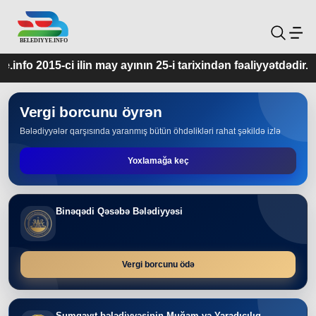
ay ayının 25-i tarixindən fəaliyyətdədir.
Vergi borcunu öyrən
Bələdiyyələr qarşısında yaranmış bütün öhdəlikləri rahat şəkildə izlə
Yoxlamağa keç
Binəqədi Qəsəbə Bələdiyyəsi
Vergi borcunu ödə
Sumqayıt bələdiyyəsinin Muğam və Yaradıcılıq