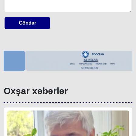
Göndər
Oxşar xəbərlər