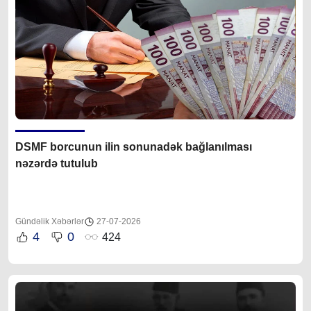
DSMF borcunun ilin sonunadək bağlanılması
nəzərdə tutulub
Gündəlik Xəbərlər
27-07-2026
4
0
424