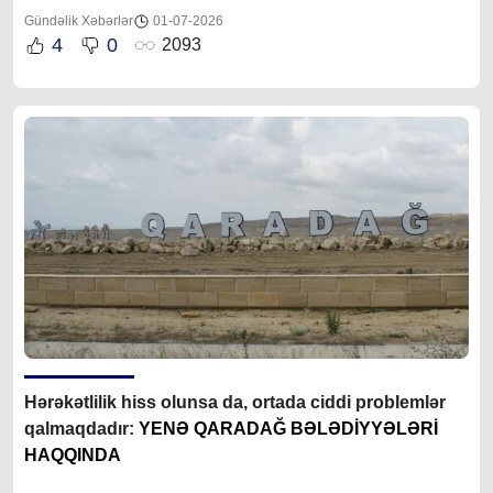
Gündəlik Xəbərlər
01-07-2026
4
0
2093
Hərəkətlilik hiss olunsa da, ortada ciddi problemlər
qalmaqdadır:
YENƏ QARADAĞ BƏLƏDİYYƏLƏRİ
HAQQINDA