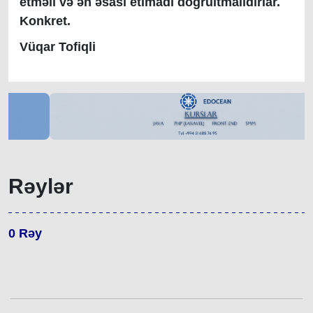
etməli və ən əsası etimadı doğrultmalıdırlar.
Konkret.
Vüqar Tofiqli
Rəylər
0
Rəy