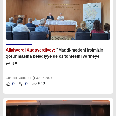
Allahverdi Xudaverdiyev:
“Maddi-mədəni irsimizin
qorunmasına bələdiyyə də öz töhfəsini verməyə
çalışır”
Gündəlik Xəbərlər
30-07-2026
0
0
522