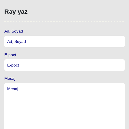
Rəy yaz
Ad, Soyad
E-poçt
Mesaj