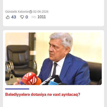
Gündəlik Xəbərlər
02-06-2026
43
0
1011
Bələdiyyələrə dotasiya nə vaxt ayrılacaq?