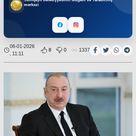
mərkəzi
06-01-2026
8
0
1337
, 11:11