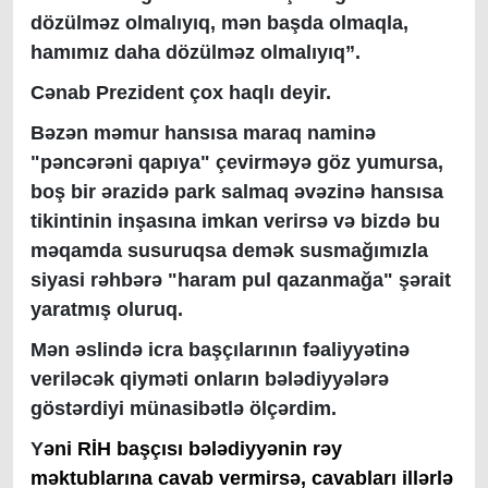
dözülməz olmalıyıq, mən başda olmaqla,
hamımız daha dözülməz olmalıyıq”.
Cənab Prezident çox haqlı deyir.
Bəzən məmur hansısa maraq naminə
"pəncərəni qapıya" çevirməyə göz yumursa,
boş bir ərazidə park salmaq əvəzinə hansısa
tikintinin inşasına imkan verirsə və bizdə bu
məqamda susuruqsa demək susmağımızla
siyasi rəhbərə "haram pul qazanmağa" şərait
yaratmış oluruq.
Mən əslində icra başçılarının fəaliyyətinə
veriləcək qiyməti onların bələdiyyələrə
göstərdiyi münasibətlə ölçərdim.
Y
əni RİH başçısı bələdiyyənin rəy
məktublarına cavab vermirsə, cavabları illərlə