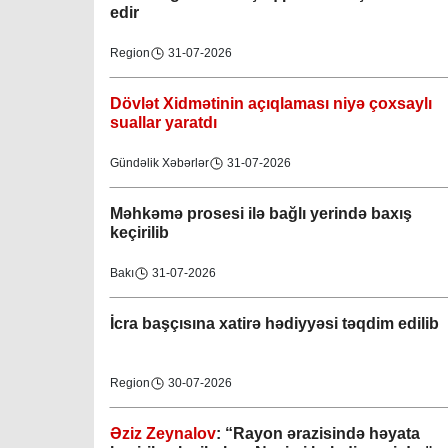
edir
Region
31-07-2026
Dövlət Xidmətinin açıqlaması niyə çoxsaylı
suallar yaratdı
Gündəlik Xəbərlər
31-07-2026
Məhkəmə prosesi ilə bağlı yerində baxış
keçirilib
Bakı
31-07-2026
İcra başçısına xatirə hədiyyəsi təqdim edilib
Region
30-07-2026
Əziz Zeynalov
: “Rayon ərazisində həyata