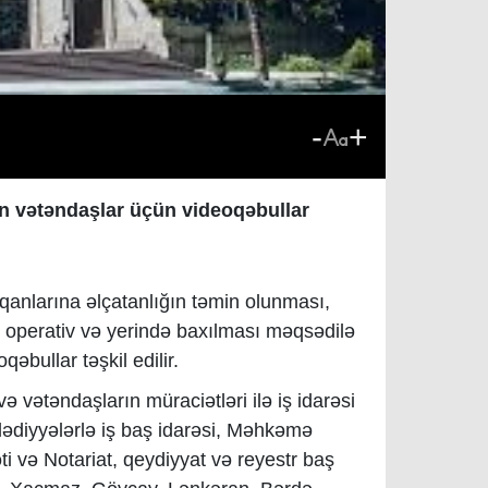
-
+
an vətəndaşlar üçün videoqəbullar
anlarına əlçatanlığın təmin olunması,
 operativ və yerində baxılması məqsədilə
əbullar təşkil edilir.
ə vətəndaşların müraciətləri ilə iş idarəsi
 Bələdiyyələrlə iş baş idarəsi, Məhkəmə
ti və Notariat, qeydiyyat və reyestr baş