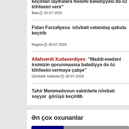
keçirilən layihələrə Nəsimi bələdiyyəsi də öz
töhfəsini verir”
Gəncə şəhəri Nizami bələdiyyəsi
Bakı
30-07-2026
08-04-2023
Fidan F
ərzəliyeva növbəti vətəndaş qəbulu
M.Ə.Rəsuzladə bələdiyyəsi
keçirib
07-04-2023
Region
30-07-2026
Xətai bələdiyyəsi
07-04-2023
Allahverdi Xudaverdiyev:
“Maddi-mədəni
irsimizin qorunmasına bələdiyyə də öz
töhfəsini verməyə çalışır”
Mingəçevir bələdiyyəsi
Gündəlik Xəbərlər
30-07-2026
06-04-2023
Tahir Məmmədovun sakinlərlə növbəti
Nəsimi bələdiyyəsi
səyyar görüşü keçirilib
06-04-2023
Bakı
29-07-2026
Nərimanov bələdiyyəsi
Ən çox oxunanlar
06-04-2023
Elşad Vəliyev:
“Əhalinin təhlükəsizliyinin
təmin olunması və fövqəladə hallara operativ