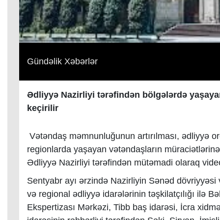
Gündəlik Xəbərlər
Ədliyyə Nazirliyi tərəfindən bölgələrdə yaşay
keçirilir
Vətəndaş məmnunluğunun artırılması, ədliyyə orq
regionlarda yaşayan vətəndaşların müraciətlərinə
Ədliyyə Nazirliyi tərəfindən mütəmadi olaraq videoq
Sentyabr ayı ərzində Nazirliyin Sənəd dövriyyəsi v
və regional ədliyyə idarələrinin təşkilatçılığı ilə
Ekspertizası Mərkəzi, Tibb baş idarəsi, İcra xidmə