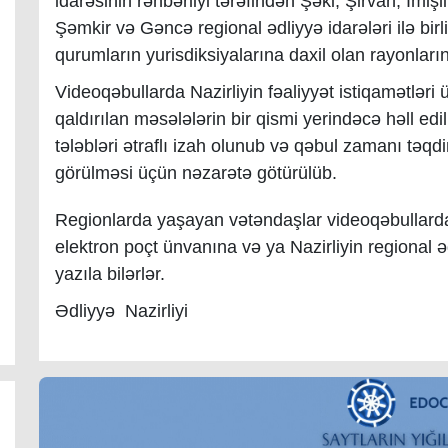
idarəsinin rəhbərliyi tərəfindən Şəki, Şirvan, İm
Şəmkir və Gəncə regional ədliyyə idarələri ilə bir
qurumların yurisdiksiyalarına daxil olan rayonların
Videoqəbullarda Nazirliyin fəaliyyət istiqamətləri 
qaldırılan məsələlərin bir qismi yerindəcə həll ed
tələbləri ətraflı izah olunub və qəbul zamanı təqdi
görülməsi üçün nəzarətə götürülüb.
Regionlarda yaşayan vətəndaşlar videoqəbullarda
elektron poçt ünvanına və ya Nazirliyin regional 
yazıla bilərlər.
Ədliyyə Nazirliyi