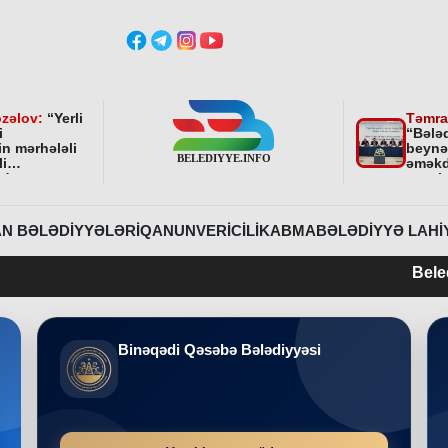
zəlov:
“
Yerli
Təmra
i
“Bələ
in mərhələli
beynə
li
əməkd
ndə
qurul
ni bundan
əhəmi
davam
r
”
N BƏLƏDIYYƏLƏRI
QANUNVERICILIK
ABMA
BƏLƏDIYYƏ LAHI
Belediyye.info 2
Binəqədi Qəsəbə Bələdiyyəsi