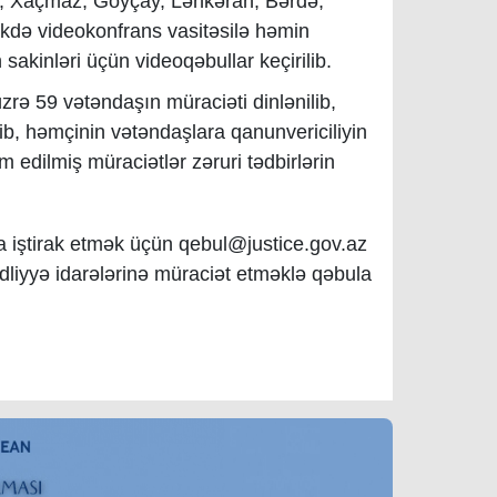
işli, Xaçmaz, Göyçay, Lənkəran, Bərdə,
likdə videokonfrans vasitəsilə həmin
 sakinləri üçün videoqəbullar keçirilib.
üzrə 59 vətəndaşın müraciəti dinlənilib,
ilib, həmçinin vətəndaşlara qanunvericiliyin
m edilmiş müraciətlər zəruri tədbirlərin
 iştirak etmək üçün qebul@justice.gov.az
ədliyyə idarələrinə müraciət etməklə qəbula