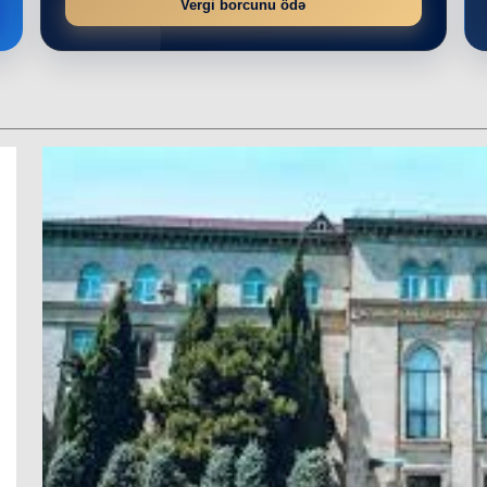
Vergi borcunu ödə
r