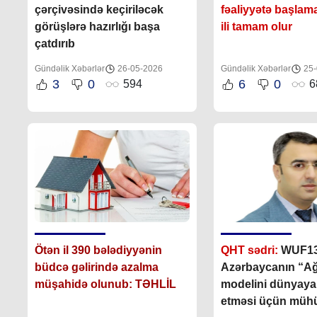
çərçivəsində keçiriləcək
fəaliyyətə başlama
görüşlərə hazırlığı başa
ili tamam olur
çatdırıb
Gündəlik Xəbərlər
26-05-2026
Gündəlik Xəbərlər
25-
3
0
6
0
594
6
Ötən il 390 bələdiyyənin
QHT sədri:
WUF1
büdcə gəlirində azalma
Azərbaycanın “Ağı
müşahidə olunub: TƏHLİL
modelini dünyaya
etməsi üçün mü