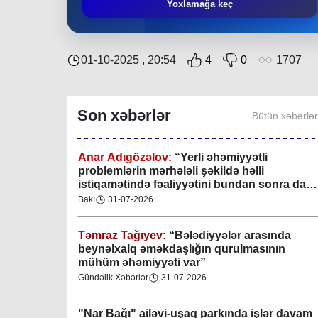
Mingəçevir bələdiyyəsində gənclərlə görüş
Yoxlamağa keç
keçirilib
Region
29-07-2026
01-10-2025 , 20:54
4
0
1707
Xan şəhərində xanın əlamətlərini niyə görə
bilmədim? CİDDİ
Son xəbərlər
Bütün xəbərlə
Gündəlik Xəbərlər
04-08-2026
Anar Adıgözəlov:
“
Yerli əhəmiyyətli
problemlərin mərhələli şəkildə həlli
istiqamətində fəaliyyətini bundan sonra da
davam etdirəcəkdir
”
Bakı
31-07-2026
Təmraz Tağıyev:
“Bələdiyyələr arasında
beynəlxalq əməkdaşlığın qurulmasının
mühüm əhəmiyyəti var”
Gündəlik Xəbərlər
31-07-2026
"Nar Bağı" ailəvi-uşaq parkında işlər davam