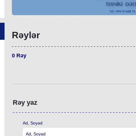
Rəylər
0
Rəy
Rəy yaz
Ad, Soyad