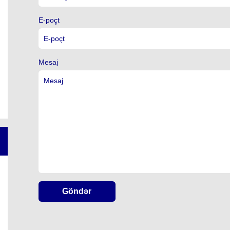
E-poçt
Mesaj
Göndər