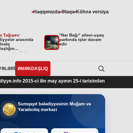
Haqqımızda
Əlaqə
Köhnə versiya
z Tağıyev:
"Nar Bağı" ailəvi-uşaq
diyyələr arasında
parkında işlər davam
lxalq
edir
aşlığın
masının mühüm
yyəti var”
YƏLƏRI
ƏMƏKDAŞLIQ
015-ci ilin may ayının 25-i tarixindən fəaliyyətdədir.
Sumqayıt bələdiyyəsinin Muğam və
Yaradıcılıq mərkəzi