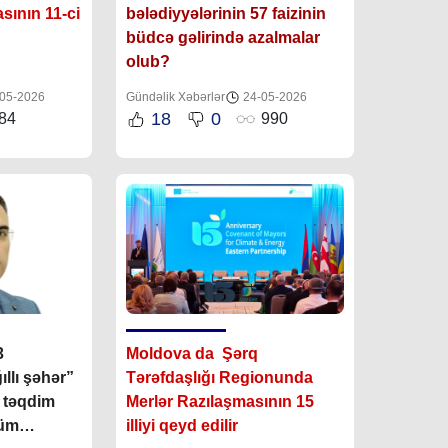
sının 11-ci 
bələdiyyələrinin 57 faizinin
büdcə gəlirində azalmalar
olub?
05-2026
Gündəlik Xəbərlər
24-05-2026
18
0
84
990
3
Moldova da Şərq
llı şəhər”
Tərəfdaşlığı Regionunda
 təqdim
Merlər Razılaşmasının 15
hüm
illiyi qeyd edilir