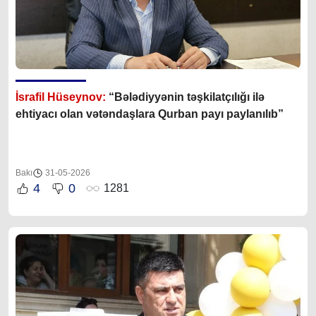
İsrafil Hüseynov:
“Bələdiyyənin təşkilatçılığı ilə
ehtiyacı olan vətəndaşlara Qurban payı paylanılıb”
Bakı
31-05-2026
4
0
1281