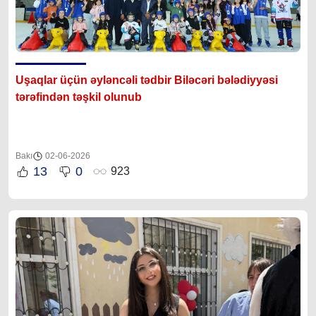
Uşaqlar üçün əyləncəli tədbir Biləcəri bələdiyyəsi
tərəfindən təşkil olunub
Bakı
02-06-2026
13
0
923