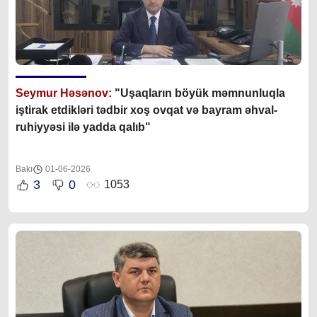
Seymur Həsənov:
"Uşaqların böyük məmnunluqla
iştirak etdikləri tədbir xoş ovqat və bayram əhval-
ruhiyyəsi ilə yadda qalıb"
Bakı
01-06-2026
3
0
1053