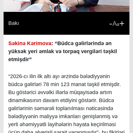
-
+
Bakı
Səkinə Kərimova
: “Büdcə gəlirlərində ən
yüksək yeri əmlak və torpaq vergiləri təşkil
etmişdir”
“2026-cı ilin ilk altı ayı ərzində bələdiyyənin
büdcə gəlirləri 78 min 123 manat təşkil etmişdir.
Bu göstərici əvvəlki illərlə müqayisədə artım
dinamikasının davam etdiyini göstərir. Büdcə
gəlirlərinin səmərəli toplanılması nəticəsində
bələdiyyənin maliyyə imkanları genişlənmiş və
yerli əhəmiyyətli layihələrin həyata keçirilməsi
üçün daha əlverişli şərait yaranmışdır”- bu fikirləri