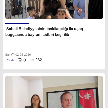
Səbail Bələdiyyəsinin təşkilatçılığı ilə uşaq
bağçasında bayram tədbiri keçirilib
Bakı
02-06-2026
4
0
982