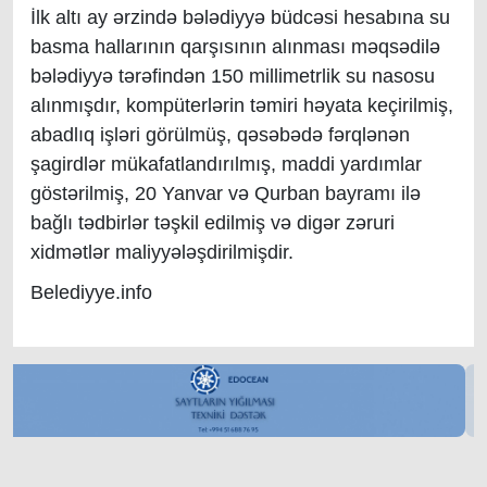
İlk altı ay ərzində bələdiyyə büdcəsi hesabına su
basma hallarının qarşısının alınması məqsədilə
bələdiyyə tərəfindən 150 millimetrlik su nasosu
alınmışdır, kompüterlərin təmiri həyata keçirilmiş,
abadlıq işləri görülmüş, qəsəbədə fərqlənən
şagirdlər mükafatlandırılmış, maddi yardımlar
göstərilmiş, 20 Yanvar və Qurban bayramı ilə
bağlı tədbirlər təşkil edilmiş və digər zəruri
xidmətlər maliyyələşdirilmişdir.
Belediyye.info