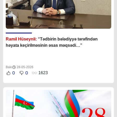
Ramil Hüseynli:
“Tədbirin bələdiyyə tərəfindən
həyata keçirilməsinin əsas məqsədi…”
Bakı
28-05-2026
0
0
1623