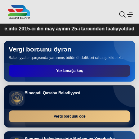
ay ayının 25-i tarixindən fəaliyyətdədir.
Vergi borcunu öyrən
Bələdiyyələr qarşısında yaranmış bütün öhdəlikləri rahat şəkildə izlə
Yoxlamağa keç
Binəqədi Qəsəbə Bələdiyyəsi
Vergi borcunu ödə
Sumqayıt bələdiyyəsinin Muğam və Yaradıcılıq