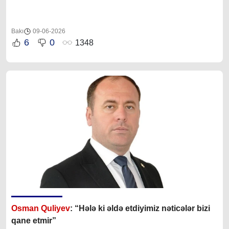
Bakı
09-06-2026
6
0
1348
Osman Quliyev
: “Hələ ki əldə etdiyimiz nəticələr bizi
qane etmir”