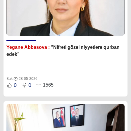
Yeganə Abbasova :
“Nifrəti gözəl niyyətlərə qurban
edək”
Bakı
28-05-2026
0
0
1565