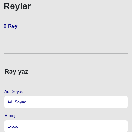
Rəylər
0
Rəy
Rəy yaz
Ad, Soyad
E-poçt