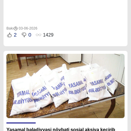
Bakı
03-06-2026
2
0
1429
Yasamal bələdiyyəsi növbəti sosial aksiya keçirib