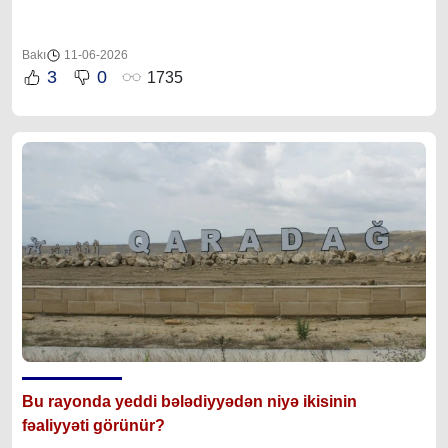
Bakı
11-06-2026
3
0
1735
Bu rayonda yeddi bələdiyyədən niyə ikisinin
fəaliyyəti görünür?