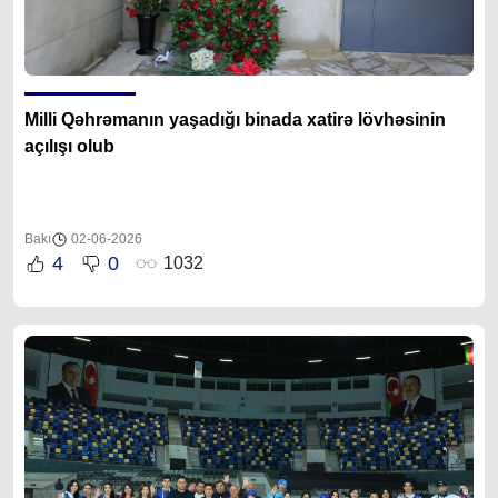
Milli Qəhrəmanın yaşadığı binada xatirə lövhəsinin
açılışı olub
Bakı
02-06-2026
4
0
1032