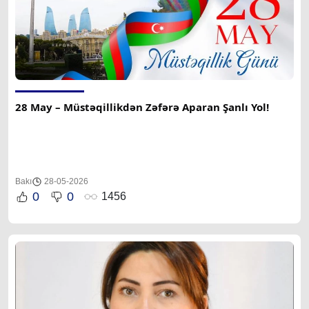
28 May – Müstəqillikdən Zəfərə Aparan Şanlı Yol!
Bakı
28-05-2026
0
0
1456