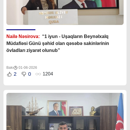
Nailə Nəsirova:
“1 iyun - Uşaqların Beynəlxalq
Müdafiəsi Günü şəhid olan qəsəbə sakinlərinin
övladları ziyarət olunub”
Bakı
01-06-2026
2
0
1204