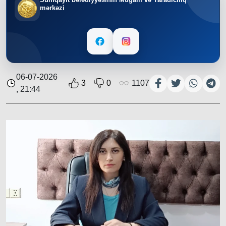
mərkəzi
06-07-2026
3
0
1107
, 21:44