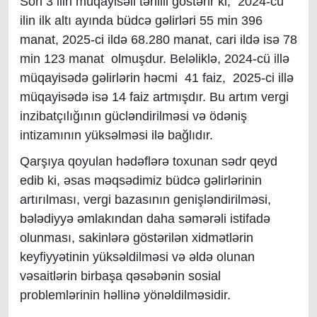
Son 3 ilin müqayisəli təhlili göstərir ki, 2024-cü
ilin ilk altı ayında büdcə gəlirləri 55 min 396
manat, 2025-ci ildə 68.280 manat, cari ildə isə 78
min 123 manat olmuşdur. Beləliklə, 2024-cü illə
müqayisədə gəlirlərin həcmi 41 faiz, 2025-ci illə
müqayisədə isə 14 faiz artmışdır. Bu artım vergi
inzibatçılığının gücləndirilməsi və ödəniş
intizamının yüksəlməsi ilə bağlıdır.
Qarşıya qoyulan hədəflərə toxunan sədr qeyd
edib ki, əsas məqsədimiz büdcə gəlirlərinin
artırılması, vergi bazasının genişləndirilməsi,
bələdiyyə əmlakından daha səmərəli istifadə
olunması, sakinlərə göstərilən xidmətlərin
keyfiyyətinin yüksəldilməsi və əldə olunan
vəsaitlərin birbaşa qəsəbənin sosial
problemlərinin həllinə yönəldilməsidir.