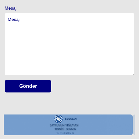
Mesaj
Göndər