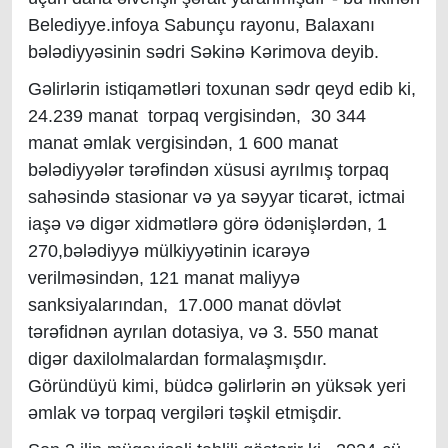
Belediyye.infoya Sabunçu rayonu, Balaxanı
bələdiyyəsinin sədri Səkinə Kərimova deyib.
Gəlirlərin istiqamətləri toxunan sədr qeyd edib ki,
24.239 manat torpaq vergisindən, 30 344
manat əmlak vergisindən, 1 600 manat
bələdiyyələr tərəfindən xüsusi ayrılmış torpaq
sahəsində stasionar və ya səyyar ticarət, ictmai
iaşə və digər xidmətlərə görə ödənişlərdən, 1
270,bələdiyyə mülkiyyətinin icarəyə
verilməsindən, 121 manat maliyyə
sanksiyalarından, 17.000 manat dövlət
tərəfidnən ayrılan dotasiya, və 3. 550 manat
digər daxilolmalardan formalaşmışdır.
Göründüyü kimi, büdcə gəlirlərin ən yüksək yeri
əmlak və torpaq vergiləri təşkil etmişdir.