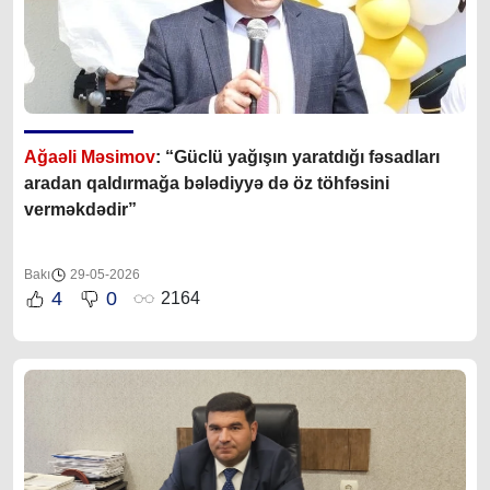
Ağaəli Məsimov
: “Güclü yağışın yaratdığı fəsadları
aradan qaldırmağa bələdiyyə də öz töhfəsini
verməkdədir”
Bakı
29-05-2026
4
0
2164