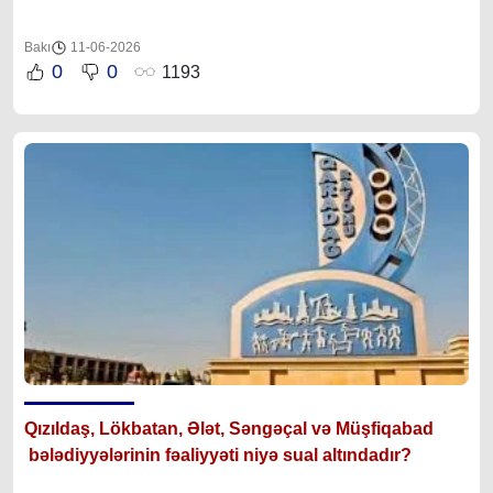
Bakı
11-06-2026
0
0
1193
Qızıldaş, Lökbatan, Ələt, Səngəçal və Müşfiqabad
bələdiyyələrinin fəaliyyəti niyə sual altındadır?