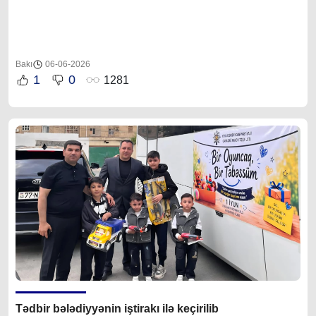
Bakı
06-06-2026
1
0
1281
Tədbir bələdiyyənin iştirakı ilə keçirilib