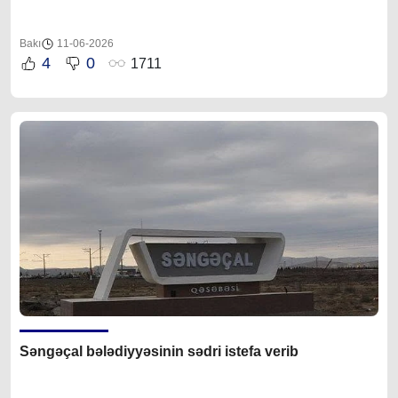
Bakı
11-06-2026
4
0
1711
Səngəçal bələdiyyəsinin sədri istefa verib