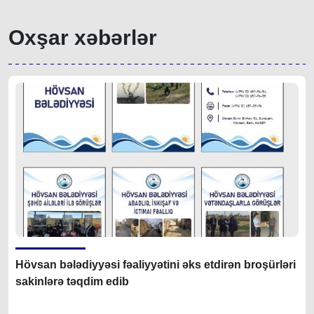
Oxşar xəbərlər
Hövsan bələdiyyəsi fəaliyyətini əks etdirən broşürləri
sakinlərə təqdim edib