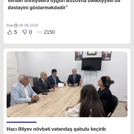
verilən tövsiyələrə uyğun Buzovna bələdiyyəsi də
dəstəyini göstərməkdədir”
Bakı
06-06-2026
5
0
2150
Hacı Əliyev növbəti vətəndaş qəbulu keçirib