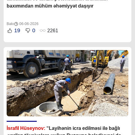
baxımından mühüm əhəmiyyət daşıyır
Bakı
06-06-2026
19
0
2261
İsrafil Hüseynov:
“Layihənin icra edilməsi ilə bağlı