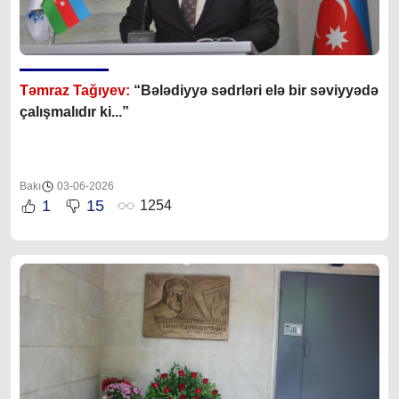
Təmraz Tağıyev:
“Bələdiyyə sədrləri elə bir səviyyədə
çalışmalıdır ki...”
Bakı
03-06-2026
1
15
1254