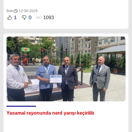
Bakı
12-06-2026
1
0
1093
Yasamal rayonunda nərd yarışı keçirilib