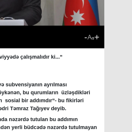
-
+
viyyədə çalışmalıdır ki...”
və subvensiyanın ayrılması
söykənən, bu qurumların üzləşdikləri
 sosial bir addımdır”- bu fikirləri
ədri Təmraz Tağıyev deyib.
ında nəzərdə tutulan bu addımın
findən yerli büdcədə nəzərdə tutulmayan