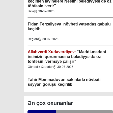
keçirilən layihələrə Nəsimi bələdiyyəsi də öz
töhfəsini verir”
Bakı
30-07-2026
Gəncə şəhəri Nizami bələdiyyəsi
08-04-2023
Fidan F
ərzəliyeva növbəti vətəndaş qəbulu
keçirib
M.Ə.Rəsuzladə bələdiyyəsi
07-04-2023
Region
30-07-2026
Xətai bələdiyyəsi
Allahverdi Xudaverdiyev:
“Maddi-mədəni
irsimizin qorunmasına bələdiyyə də öz
07-04-2023
töhfəsini verməyə çalışır”
Gündəlik Xəbərlər
30-07-2026
Mingəçevir bələdiyyəsi
06-04-2023
Tahir Məmmədovun sakinlərlə növbəti
səyyar görüşü keçirilib
Nəsimi bələdiyyəsi
06-04-2023
Bakı
29-07-2026
Ən çox oxunanlar
Nərimanov bələdiyyəsi
Elşad Vəliyev:
“Əhalinin təhlükəsizliyinin
təmin olunması və fövqəladə hallara operativ
06-04-2023