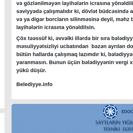
və gözlənilməyən layihələrin icrasına yönəldilir
səviyyədə çalışmalıdır ki, dövlət büdcəsində
və ya digər borcların silinməsinə deyil, məhz
layihələrin icrasına yönəldilsin.
Çöx təəssüf ki, əvvəlki illərdə bir sıra bələdiy
məsuliyyətsizliyi ucbatından bəzən ayrılan d
bütün hallarda çalışmaq lazımdır ki, bələdiyy
yaranmasın. Bunun üçün bələdiyyənin vergi xi
yükü düşür.
Belediyye.info