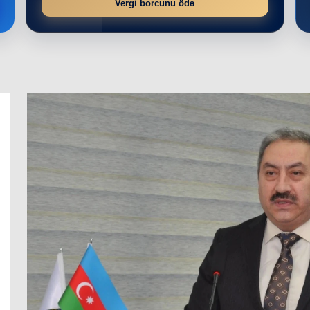
Vergi borcunu ödə
r