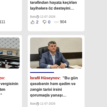
tərəfindən həyata keçirlən
layihələrə öz dəstəyini
göstərməkdədir”
Bakı
12-07-2026
2
0
111
904
ov:
İsrafil Hüseynov:
“Bu gün
vergisinin
qəsəbənin həm qədim və
tım
zəngin tarixi irsini
 ”
qorumaqla yanaşı
yeniliklərin tətbiq
Bakı
11-07-2026
edilməsində Buzovna