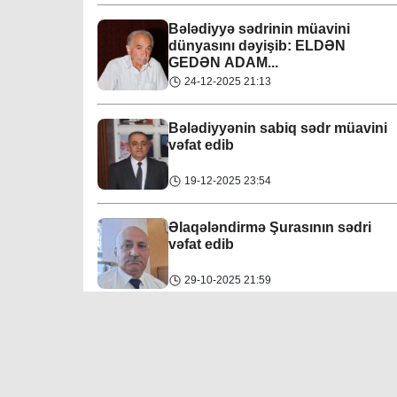
Bakı
31-07-2026
Bələdiyyə sədrinin müavini
Xətai bələdiyyəsi
dünyasını dəyişib: ELDƏN
07-04-2023
GEDƏN ADAM...
İcra başçısına xatirə hədiyyəsi təqdim edilib
24-12-2025 21:13
Mingəçevir bələdiyyəsi
Region
30-07-2026
06-04-2023
Bələdiyyənin sabiq sədr müavini
vəfat edib
Əziz Zeynalov
: “Rayon ərazisində həyata
Nəsimi bələdiyyəsi
keçirilən layihələrə Nəsimi bələdiyyəsi də öz
19-12-2025 23:54
06-04-2023
töhfəsini verir”
Bakı
30-07-2026
Əlaqələndirmə Şurasının sədri
Nərimanov bələdiyyəsi
vəfat edib
06-04-2023
Fidan F
ərzəliyeva növbəti vətəndaş qəbulu
keçirib
29-10-2025 21:59
Yasamal bələdiyyəsi
Region
30-07-2026
06-04-2023
Bələdiyyənin sədr müavininə ağır
itki üz verib
Allahverdi Xudaverdiyev:
“Maddi-mədəni
irsimizin qorunmasına bələdiyyə də öz
06-05-2025 16:27
töhfəsini verməyə çalışır”