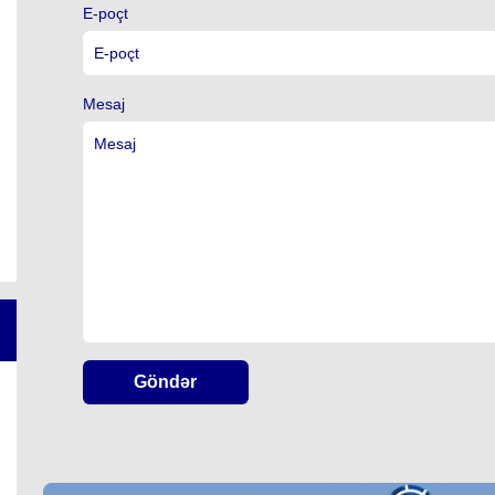
E-poçt
Mesaj
Göndər