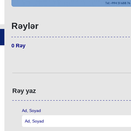
Rəylər
0
Rəy
Rəy yaz
Ad, Soyad