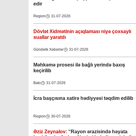
edir
Region
31-07-2026
Dövlət Xidmətinin açıqlaması niyə çoxsaylı
suallar yaratdı
Gündəlik Xəbərlər
31-07-2026
Məhkəmə prosesi ilə bağlı yerində baxış
keçirilib
Bakı
31-07-2026
İcra başçısına xatirə hədiyyəsi təqdim edilib
Region
30-07-2026
Əziz Zeynalov
: “Rayon ərazisində həyata