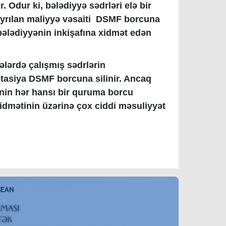
. Odur ki, bələdiyyə sədrləri elə bir
 ayrılan maliyyə vəsaiti DSMF borcuna
 bələdiyyənin inkişafına xidmət edən
yələrdə çalışmış sədrlərin
otasiya DSMF borcuna silinir. Ancaq
ənin hər hansı bir quruma borcu
dmətinin üzərinə çox ciddi məsuliyyət