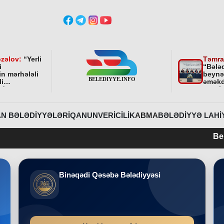
zəlov:
“
Yerli
Təmra
i
“Bələ
in mərhələli
beynə
li
əməkd
ndə
qurul
ni bundan
əhəmi
davam
r
”
N BƏLƏDIYYƏLƏRI
QANUNVERICILIK
ABMA
BƏLƏDIYYƏ LAHI
Belediyye.info 
Binəqədi Qəsəbə Bələdiyyəsi