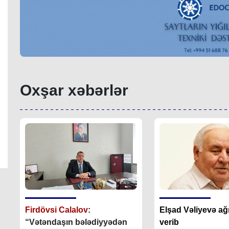
Oxşar xəbərlər
Firdövsi Calalov
:
Elşad Vəliyevə ağır
“Vətəndaşın bələdiyyədən
verib