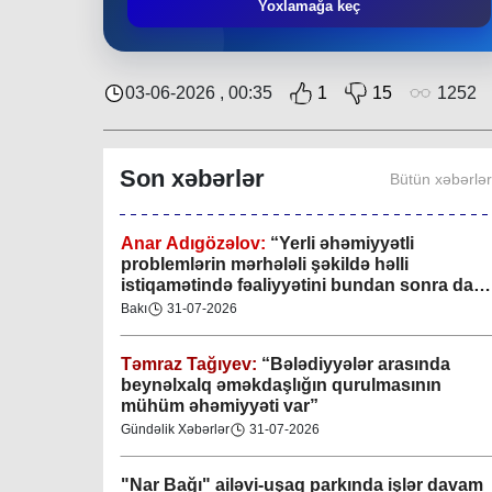
Mingəçevir bələdiyyəsində gənclərlə görüş
Yoxlamağa keç
keçirilib
Region
29-07-2026
03-06-2026 , 00:35
1
15
1252
Xan şəhərində xanın əlamətlərini niyə görə
bilmədim? CİDDİ
Son xəbərlər
Bütün xəbərlə
Gündəlik Xəbərlər
04-08-2026
Anar Adıgözəlov:
“
Yerli əhəmiyyətli
problemlərin mərhələli şəkildə həlli
istiqamətində fəaliyyətini bundan sonra da
davam etdirəcəkdir
”
Bakı
31-07-2026
Təmraz Tağıyev:
“Bələdiyyələr arasında
beynəlxalq əməkdaşlığın qurulmasının
mühüm əhəmiyyəti var”
Gündəlik Xəbərlər
31-07-2026
"Nar Bağı" ailəvi-uşaq parkında işlər davam