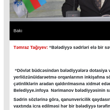
Bakı
Təmraz Tağıyev:
“Bələdiyyə sədrləri elə bir sə
“Dövlət büdcəsindən bələdiyyələrə dotasiya 
yerliözünüidarəetmə orqanlarının inkişafına 
çətinliklərin aradan qaldırılmasına xidmət edən
Belediyye.infoya Nərimanov bələdiyyəsinin s
Sədrin sözlərinə görə, qanunvericilik qaydas
vaxtında icra edilməsi hər bir bələdiyyə tərə