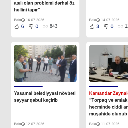
asılı olan problemi dərhal öz
həllini tapır”
Bakı
16-07-2026
Bakı
14-07-2026
6
0
3
0
843
1
Yasamal bələdiyyəsi növbəti
Kamandar Zeynal
səyyar qəbul keçirib
“T
orpaq və əmlak 
həcmində ciddi ar
muşahidə olunub
Bakı
12-07-2026
Bakı
11-07-2026