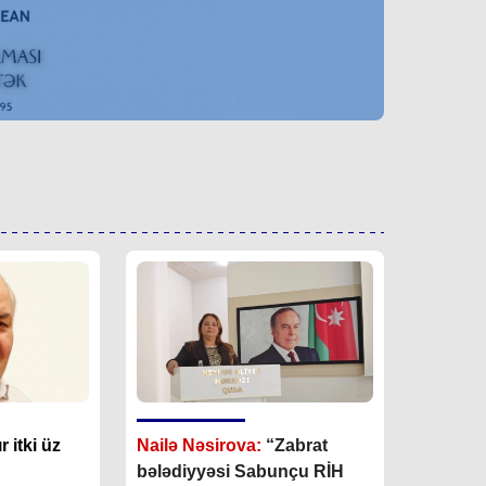
 itki üz
Nailə Nəsirova:
“
Zabrat
bələdiyyəsi Sabunçu RİH