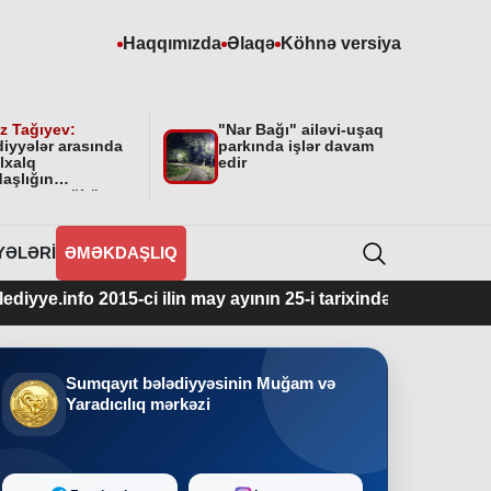
Haqqımızda
Əlaqə
Köhnə versiya
z Tağıyev:
"Nar Bağı" ailəvi-uşaq
diyyələr arasında
parkında işlər davam
lxalq
edir
aşlığın
masının mühüm
yyəti var”
YƏLƏRI
ƏMƏKDAŞLIQ
2015-ci ilin may ayının 25-i tarixindən fəaliyyətdədir.
Sumqayıt bələdiyyəsinin Muğam və
Yaradıcılıq mərkəzi