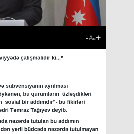
-
+
viyyədə çalışmalıdır ki...”
və subvensiyanın ayrılması
söykənən, bu qurumların üzləşdikləri
 sosial bir addımdır”- bu fikirləri
ədri Təmraz Tağıyev deyib.
ında nəzərdə tutulan bu addımın
findən yerli büdcədə nəzərdə tutulmayan