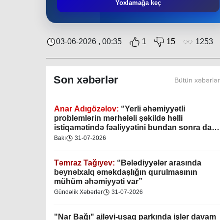
Mingəçevir bələdiyyəsində gənclərlə görüş
Yoxlamağa keç
keçirilib
Region
29-07-2026
03-06-2026 , 00:35
1
15
1253
Xan şəhərində xanın əlamətlərini niyə görə
bilmədim? CİDDİ
Son xəbərlər
Bütün xəbərlə
Gündəlik Xəbərlər
04-08-2026
Anar Adıgözəlov:
“
Yerli əhəmiyyətli
problemlərin mərhələli şəkildə həlli
istiqamətində fəaliyyətini bundan sonra da
davam etdirəcəkdir
”
Bakı
31-07-2026
Təmraz Tağıyev:
“Bələdiyyələr arasında
beynəlxalq əməkdaşlığın qurulmasının
mühüm əhəmiyyəti var”
Gündəlik Xəbərlər
31-07-2026
"Nar Bağı" ailəvi-uşaq parkında işlər davam