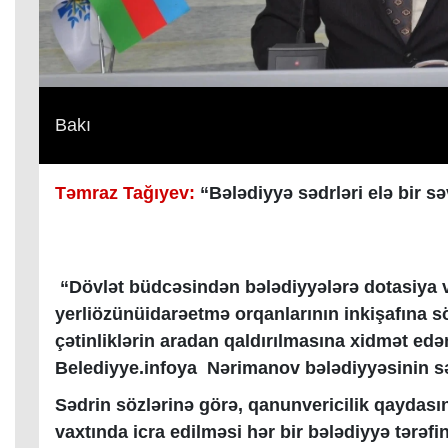
Bakı
Təmraz Tağıyev:
“Bələdiyyə sədrləri elə bir sə
“Dövlət büdcəsindən bələdiyyələrə dotasiya 
yerliözünüidarəetmə orqanlarının inkişafına 
çətinliklərin aradan qaldırılmasına xidmət edən
Belediyye.infoya Nərimanov bələdiyyəsinin s
Sədrin sözlərinə görə, qanunvericilik qaydas
vaxtında icra edilməsi hər bir bələdiyyə tərə