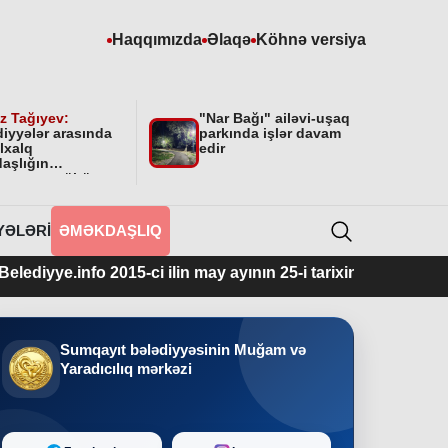
Haqqımızda
Əlaqə
Köhnə versiya
z Tağıyev:
"Nar Bağı" ailəvi-uşaq
diyyələr arasında
parkında işlər davam
lxalq
edir
aşlığın
masının mühüm
yyəti var”
YƏLƏRI
ƏMƏKDAŞLIQ
o 2015-ci ilin may ayının 25-i tarixindən fəaliyyətdədir.
Sumqayıt bələdiyyəsinin Muğam və
Yaradıcılıq mərkəzi