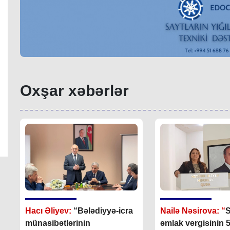
Oxşar xəbərlər
Hacı Əliyev:
“Bələdiyyə-icra
Nailə Nəsirova: “
S
münasibətlərinin
əmlak vergisinin 54