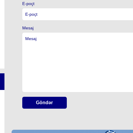
E-poçt
Mesaj
Göndər