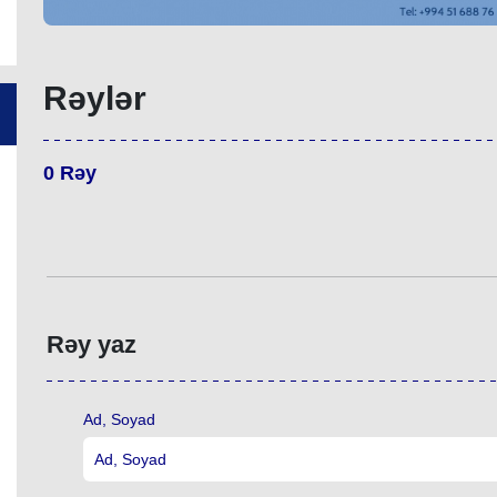
Rəylər
0
Rəy
Rəy yaz
Ad, Soyad