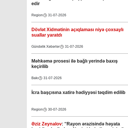
edir
Region
31-07-2026
Dövlət Xidmətinin açıqlaması niyə çoxsaylı
suallar yaratdı
Gündəlik Xəbərlər
31-07-2026
Məhkəmə prosesi ilə bağlı yerində baxış
keçirilib
Bakı
31-07-2026
İcra başçısına xatirə hədiyyəsi təqdim edilib
Region
30-07-2026
Əziz Zeynalov
: “Rayon ərazisində həyata