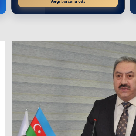
Vergi borcunu ödə
r