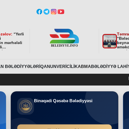
zəlov:
“
Yerli
Təmra
i
“Bələ
in mərhələli
beynə
li
əməkd
ndə
qurul
ni bundan
əhəmi
davam
r
”
N BƏLƏDIYYƏLƏRI
QANUNVERICILIK
ABMA
BƏLƏDIYYƏ LAHI
Belediyye.inf
Binəqədi Qəsəbə Bələdiyyəsi