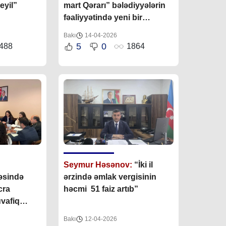
eyil”
mart Qərarı” bələdiyyələrin
fəaliyyətində yeni bir
mərhələ hesab edilə bilər”
Bakı
14-04-2026
5
0
488
1864
Seymur Həsənov:
“İki il
əsində
ərzində əmlak vergisinin
cra
həcmi 51 faiz artıb”
vafiq
b”
Bakı
12-04-2026