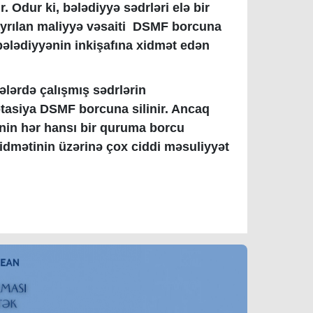
. Odur ki, bələdiyyə sədrləri elə bir
 ayrılan maliyyə vəsaiti DSMF borcuna
 bələdiyyənin inkişafına xidmət edən
yələrdə çalışmış sədrlərin
otasiya DSMF borcuna silinir. Ancaq
ənin hər hansı bir quruma borcu
dmətinin üzərinə çox ciddi məsuliyyət