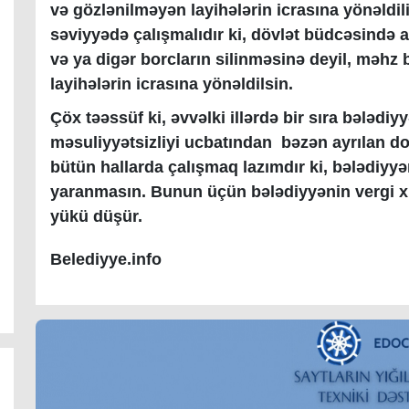
və gözlənilməyən layihələrin icrasına yönəldilir
səviyyədə çalışmalıdır ki, dövlət büdcəsində
və ya digər borcların silinməsinə deyil, məhz
layihələrin icrasına yönəldilsin.
Çöx təəssüf ki, əvvəlki illərdə bir sıra bələdiy
məsuliyyətsizliyi ucbatından bəzən ayrılan d
bütün hallarda çalışmaq lazımdır ki, bələdiyy
yaranmasın. Bunun üçün bələdiyyənin vergi xi
yükü düşür.
Belediyye.info