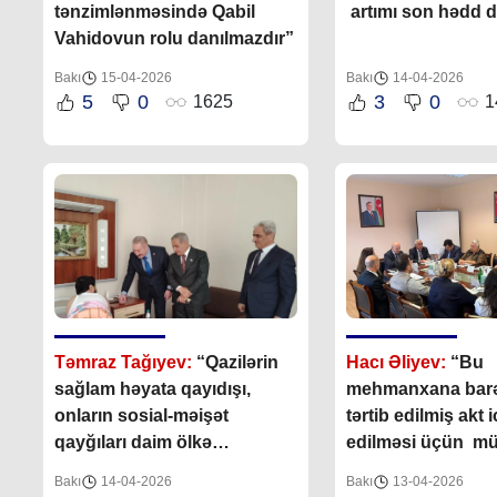
tənzimlənməsində Qabil
artımı son hədd d
Vahidovun rolu danılmazdır”
Bakı
15-04-2026
Bakı
14-04-2026
5
0
3
0
1625
1
Təmraz Tağıyev:
“Qazilərin
Hacı Əliyev:
“Bu
sağlam həyata qayıdışı,
mehmanxana bar
onların sosial-məişət
tərtib edilmiş akt i
qayğıları daim ölkə
edilməsi üçün mü
başçıs
ı
nın maraq
quruma göndərili
Bakı
14-04-2026
Bakı
13-04-2026
dairəsindədir”