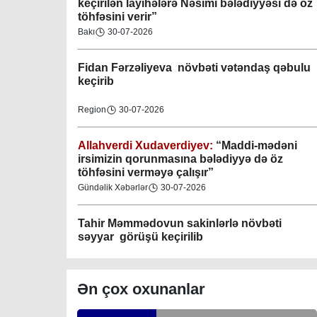
keçirilən layihələrə Nəsimi bələdiyyəsi də öz
töhfəsini verir”
Gəncə şəhəri Nizami bələdiyyəsi
Bakı
30-07-2026
08-04-2023
Fidan F
ərzəliyeva növbəti vətəndaş qəbulu
M.Ə.Rəsuzladə bələdiyyəsi
keçirib
07-04-2023
Region
30-07-2026
Xətai bələdiyyəsi
07-04-2023
Allahverdi Xudaverdiyev:
“Maddi-mədəni
irsimizin qorunmasına bələdiyyə də öz
töhfəsini verməyə çalışır”
Mingəçevir bələdiyyəsi
Gündəlik Xəbərlər
30-07-2026
06-04-2023
Tahir Məmmədovun sakinlərlə növbəti
Nəsimi bələdiyyəsi
səyyar görüşü keçirilib
06-04-2023
Bakı
29-07-2026
Nərimanov bələdiyyəsi
Ən çox oxunanlar
06-04-2023
Elşad Vəliyev:
“Əhalinin təhlükəsizliyinin
təmin olunması və fövqəladə hallara operativ