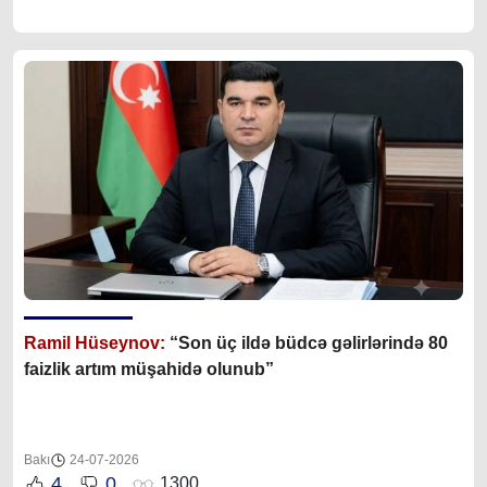
Ramil Hüseynov:
“Son üç ildə büdcə gəlirlərində 80
faizlik artım müşahidə olunub”
Bakı
24-07-2026
4
0
1300