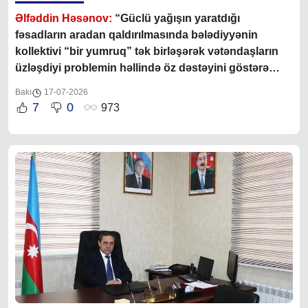
Əlfəddin Həsənov:
“Güclü yağışın yaratdığı
fəsadların aradan qaldırılmasında bələdiyyənin
kollektivi “bir yumruq” tək birləşərək vətəndaşların
üzləşdiyi problemin həllində öz dəstəyini göstərə
bildilər”
Bakı
17-07-2026
7
0
973