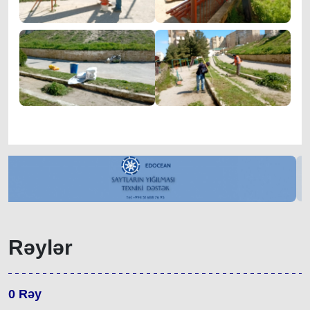
Rəylər
0
Rəy