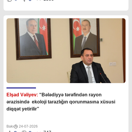
Elşad Vəliyev:
“Bələdiyyə tərəfindən rayon
ərazisində ekoloji tarazlığın qorunmasına xüsusi
diqqət yetirilir”
Bakı
24-07-2026