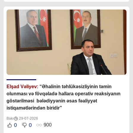
Elşad Vəliyev:
“Əhalinin təhlükəsizliyinin təmin
olunması və fövqəladə hallara operativ reaksiyanın
göstərilməsi bələdiyyənin əsas fəaliyyət
istiqamətlərindən biridir”
Bakı
29-07-2026
0
0
900