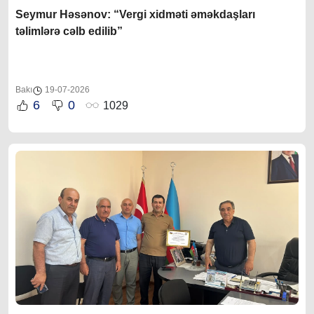
Seymur Həsənov: “Vergi xidməti əməkdaşları
təlimlərə cəlb edilib”
Bakı
19-07-2026
6
0
1029