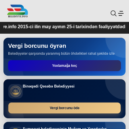
 ayının 25-i tarixindən fəaliyyətdədir.
Vergi borcunu öyrən
Bələdiyyələr qarşısında yaranmış bütün öhdəlikləri rahat şəkildə izlə
Yoxlamağa keç
Binəqədi Qəsəbə Bələdiyyəsi
Vergi borcunu ödə
Sumqayıt bələdiyyəsinin Muğam və Yaradıcılıq