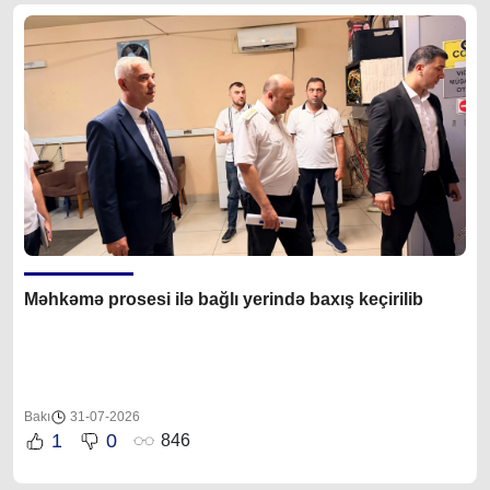
Məhkəmə prosesi ilə bağlı yerində baxış keçirilib
Bakı
31-07-2026
1
0
846