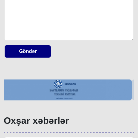
Göndər
Oxşar xəbərlər