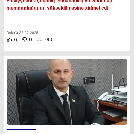
Fəaliyyətimiz şəffaflıq, hesabatlılıq və vətəndaş
məmnunluğunun yüksəldilməsinə xidmət edir
Bakı
22-07-2026
6
0
793