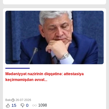
Mədəniyyət nazirinin diqqətinə: attestasiya
ke
çirməmişdən əvvəl...
Bakı
26-07-2026
15
0
1098