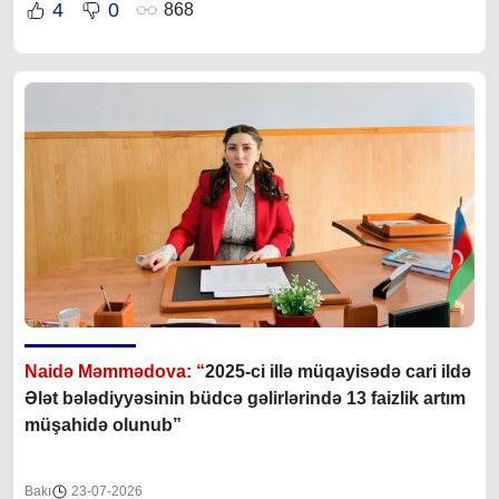
4
0
868
Naidə Məmmədova: “
2025-ci illə müqayisədə cari ildə
Ələt bələdiyyəsinin büdcə gəlirlərində 13 faizlik artım
müşahidə olunub”
Bakı
23-07-2026