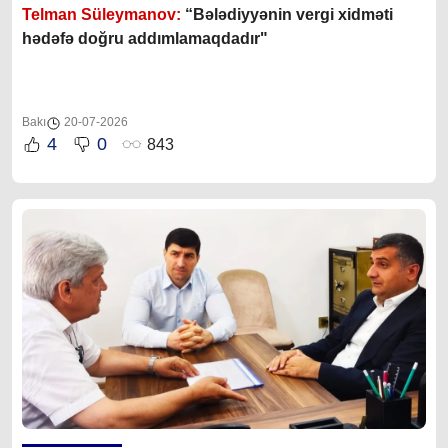
Telman Süleymanov:
“Bələdiyyənin vergi xidməti
hədəfə doğru addımlamaqdadır"
Bakı
20-07-2026
4
0
843