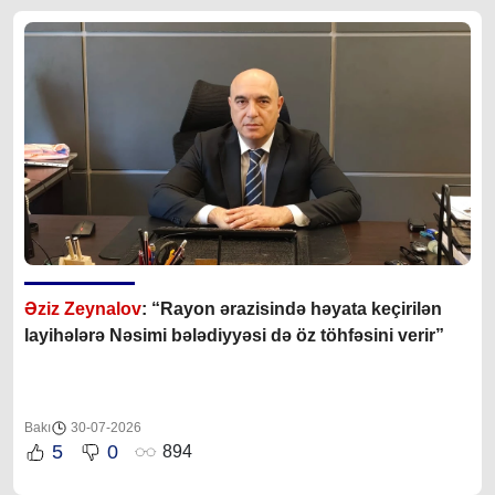
Əziz Zeynalov
: “Rayon ərazisində həyata keçirilən
layihələrə Nəsimi bələdiyyəsi də öz töhfəsini verir”
Bakı
30-07-2026
5
0
894