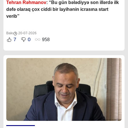
Tehran Rəhmanov
: “Bu gün bələdiyyə son illərdə ilk
dəfə olaraq çox ciddi bir layihənin icrasına start
verib”
Bakı
20-07-2026
7
0
958