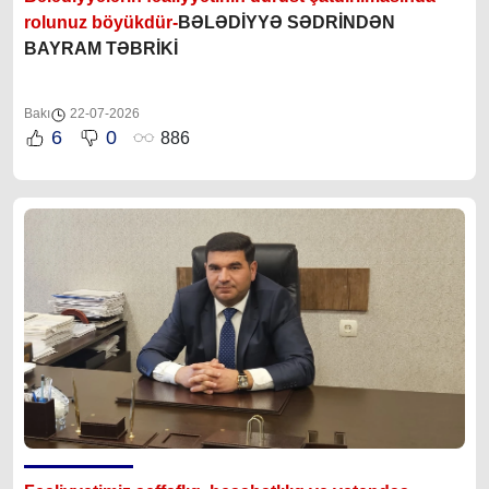
rolunuz böyükdür-
BƏLƏDİYYƏ SƏDRİNDƏN
BAYRAM TƏBRİKİ
Bakı
22-07-2026
6
0
886