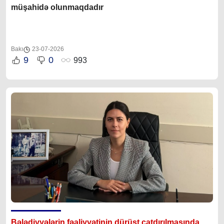
müşahidə olunmaqdadır
Bakı
23-07-2026
9
0
993
Bələdiyyələrin fəaliyyətinin dürüst çatdırılmasında