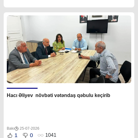
Hacı Əliyev növbəti vətəndaş qəbulu keçirib
Bakı
25-07-2026
1
0
1041