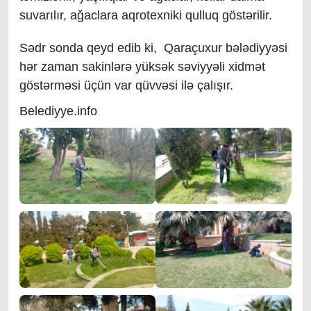
suvarılır, ağaclara aqrotexniki qulluq göstərilir.
Sədr sonda qeyd edib ki, Qaraçuxur bələdiyyəsi
hər zaman sakinlərə yüksək səviyyəli xidmət
göstərməsi üçün var qüvvəsi ilə çalışır.
Belediyye.info