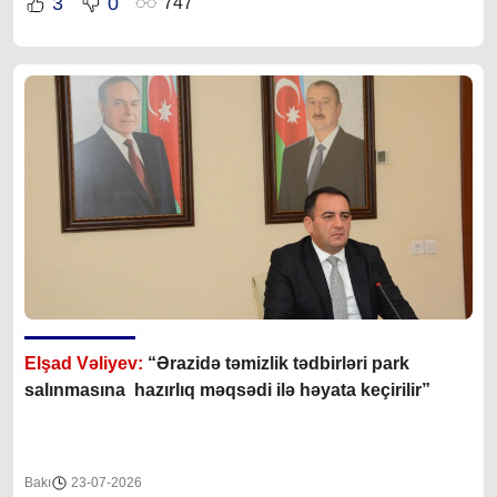
3
0
747
Elşad Vəliyev:
“Ərazidə təmizlik tədbirləri park
salınmasına hazırlıq məqsədi ilə həyata keçirilir”
Bakı
23-07-2026