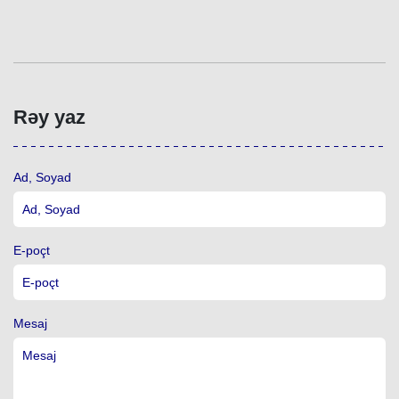
Rəy yaz
Ad, Soyad
E-poçt
Mesaj