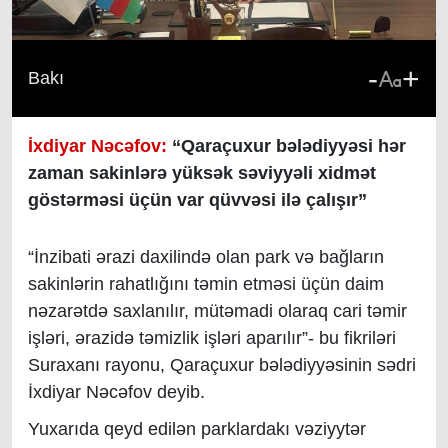
-
+
Bakı
İxdiyar Nəcəfov:
“
Qaraçuxur bələdiyyəsi hər
zaman sakinlərə yüksək səviyyəli xidmət
göstərməsi üçün var qüvvəsi ilə çalışır”
“İnzibati ərazi daxilində olan park və bağların
sakinlərin rahatlığını təmin etməsi üçün daim
nəzarətdə saxlanılır, mütəmadi olaraq cari təmir
işləri, ərazidə təmizlik işləri aparılır”- bu fikriləri
Suraxanı rayonu, Qaraçuxur bələdiyyəsinin sədri
İxdiyar Nəcəfov deyib.
Yuxarıda qeyd edilən parklardakı vəziyytər