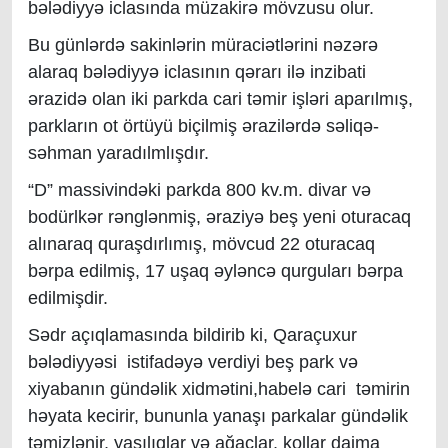
bələdiyyə iclasında müzakirə mövzusu olur.
Bu günlərdə sakinlərin müraciətlərini nəzərə
alaraq bələdiyyə iclasının qərarı ilə inzibati
ərazidə olan iki parkda cari təmir işləri aparılmış,
parkların ot örtüyü biçilmiş ərazilərdə səliqə-
səhman yaradılmlışdır.
“D” massivindəki parkda 800 kv.m. divar və
bodürlkər rənglənmiş, əraziyə beş yeni oturacaq
alınaraq quraşdırlımış, mövcud 22 oturacaq
bərpa edilmiş, 17 uşaq əyləncə qurguları bərpa
edilmişdir.
Sədr açıqlamasında bildirib ki, Qaraçuxur
bələdiyyəsi istifadəyə verdiyi beş park və
xiyabanın gündəlik xidmətini,habelə cari təmirin
həyata kecirir, bununla yanaşı parkalar gündəlik
təmizlənir, yaşılıqlar və ağaclar, kollar daima