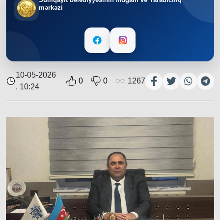
mərkəzi
10-05-2026
0
0
1267
, 10:24