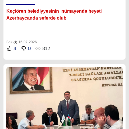
Keçiörən bələdiyyəsinin nümayəndə heyəti
Azərbaycanda səfərdə olub
Bakı
16-07-2026
4
0
812