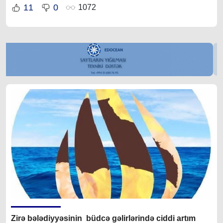
11
0
1072
Zirə bələdiyyəsinin büdcə gəlirlərində ciddi artım