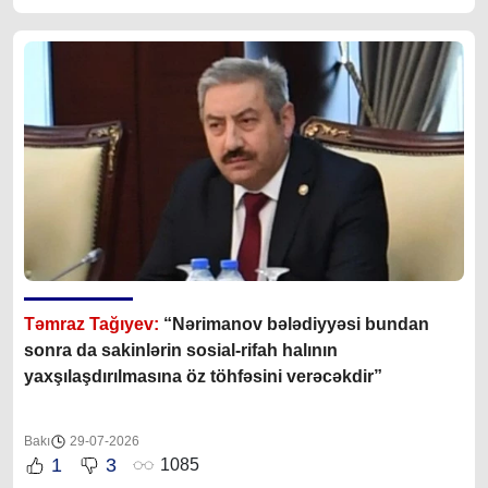
Təmraz Tağıyev:
“Nərimanov bələdiyyəsi bundan
sonra da sakinlərin sosial-rifah halının
yaxşılaşdırılmasına öz töhfəsini verəcəkdir”
Bakı
29-07-2026
1
3
1085