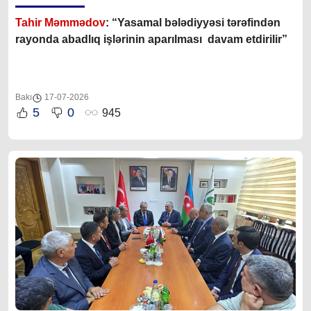
Tahir Məmmədov
: “Yasamal bələdiyyəsi tərəfindən
rayonda abadlıq işlərinin aparılması davam etdirilir”
Bakı
17-07-2026
5
0
945