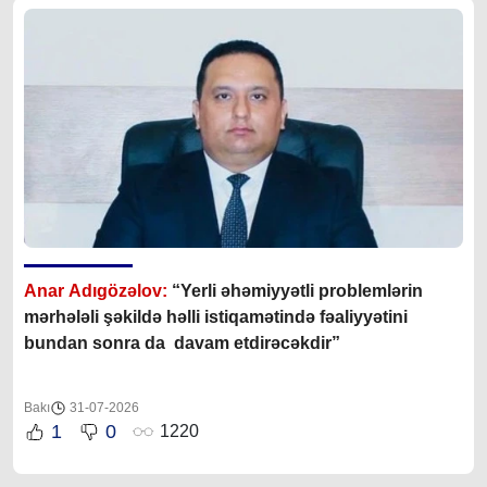
Anar Adıgözəlov:
“
Yerli əhəmiyyətli problemlərin
mərhələli şəkildə həlli istiqamətində fəaliyyətini
bundan sonra da davam etdirəcəkdir
”
Bakı
31-07-2026
1
0
1220