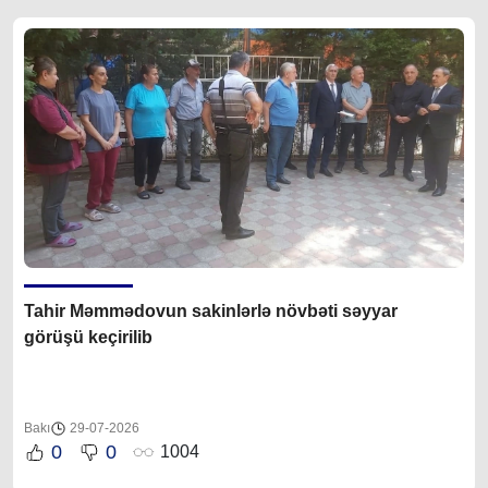
Tahir Məmmədovun sakinlərlə növbəti səyyar
görüşü keçirilib
Bakı
29-07-2026
0
0
1004