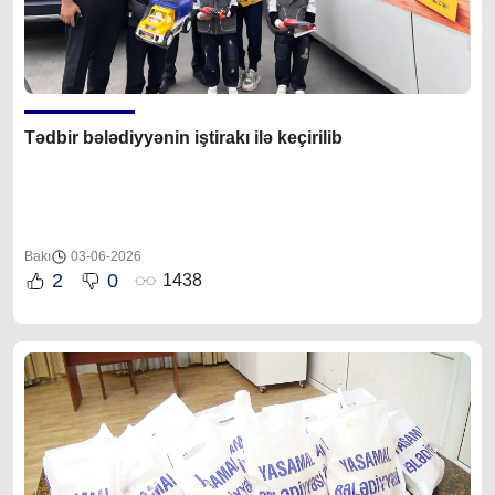
Tədbir bələdiyyənin iştirakı ilə keçirilib
Bakı
03-06-2026
2
0
1438