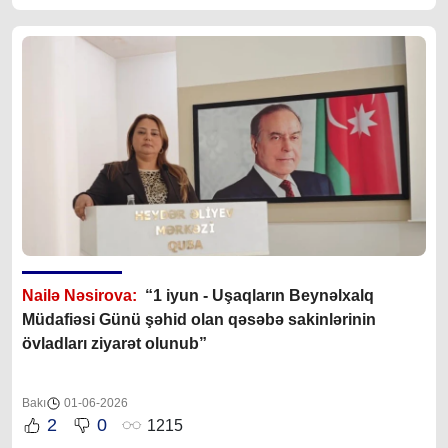
Nailə Nəsirova:
“1 iyun - Uşaqların Beynəlxalq
Müdafiəsi Günü şəhid olan qəsəbə sakinlərinin
övladları ziyarət olunub”
Bakı
01-06-2026
2
0
1215