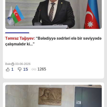
Təmraz Tağıyev:
“Bələdiyyə sədrləri elə bir səviyyədə
çalışmalıdır ki...”
Bakı
03-06-2026
1
15
1265