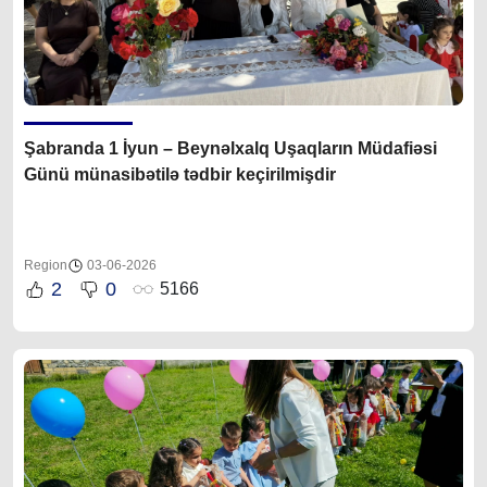
Şabranda 1 İyun – Beynəlxalq Uşaqların Müdafiəsi
Günü münasibətilə tədbir keçirilmişdir
Region
03-06-2026
2
0
5166