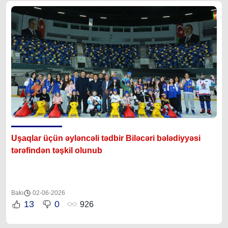
Uşaqlar üçün əyləncəli tədbir Biləcəri bələdiyyəsi
tərəfindən təşkil olunub
Bakı
02-06-2026
13
0
926