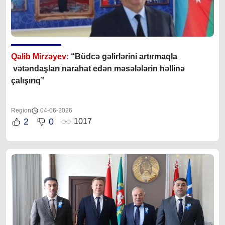
Qalib Mirzəyev:
“Büdcə gəlirlərini artırmaqla
vətəndaşları narahat edən məsələlərin həllinə
çalışırıq”
Region
04-06-2026
2
0
1017