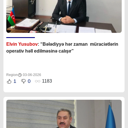
Elvin Yusubov
: “Bələdiyyə hər zaman müraciətlərin
operativ həll edilməsinə calışır”
Region
03-06-2026
1
0
1183