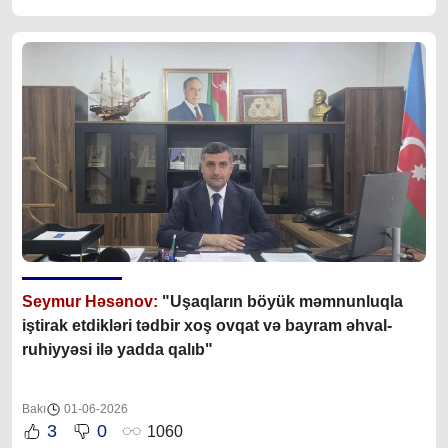
Seymur Həsənov:
"Uşaqların böyük məmnunluqla
iştirak etdikləri tədbir xoş ovqat və bayram əhval-
ruhiyyəsi ilə yadda qalıb"
Bakı
01-06-2026
3
0
1060