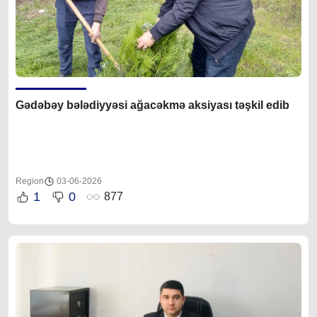
Gədəbəy bələdiyyəsi ağacəkmə aksiyası təşkil edib
Region
03-06-2026
1
0
877