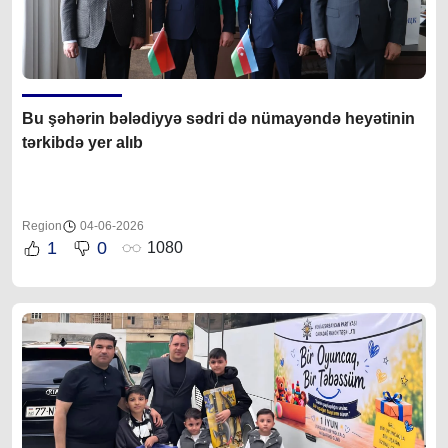
Bu şəhərin b
ələdiyyə sədri də
nümayəndə heyətinin
tərkibdə yer alıb
Region
04-06-2026
1
0
1080