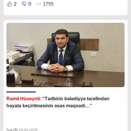
2
0
1755
Ramil Hüseynli:
“Tədbirin bələdiyyə tərəfindən
həyata keçirilməsinin əsas məqsədi…”
Bakı
28-05-2026