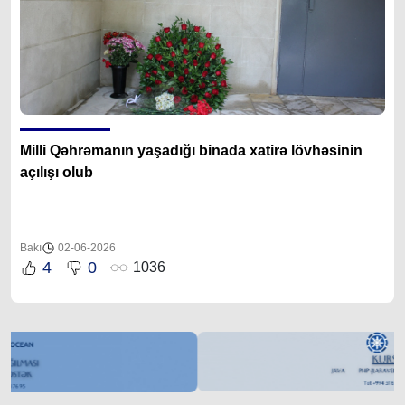
Milli Qəhrəmanın yaşadığı binada xatirə lövhəsinin
açılışı olub
Bakı
02-06-2026
4
0
1036