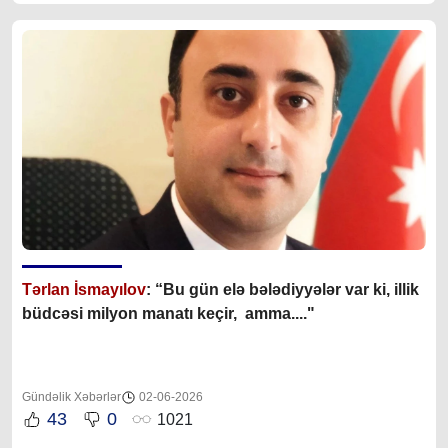
Tərlan İsmayılov
: “B
u gün elə bələdiyyələr var ki, illik
büdcəsi milyon manatı keçir, amma...."
Gündəlik Xəbərlər
02-06-2026
43
0
1021