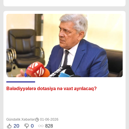
Bələdiyyələrə dotasiya nə vaxt ayrılacaq?
Gündəlik Xəbərlər
01-06-2026
20
0
828