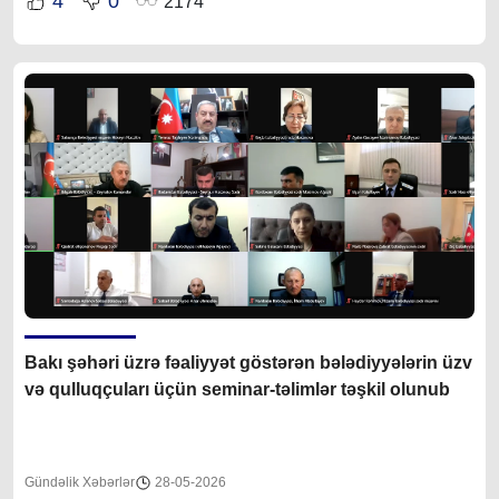
4
0
2174
Bakı şəhəri üzrə fəaliyyət göstərən bələdiyyələrin üzv
və qulluqçuları üçün seminar-təlimlər təşkil olunub
Gündəlik Xəbərlər
28-05-2026