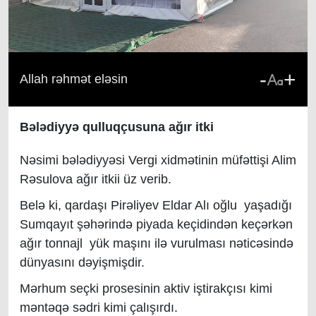
-
+
Allah rəhmət eləsin
Bələdiyyə qulluqçusuna ağır itki
Nəsimi bələdiyyəsi Vergi xidmətinin müfəttişi Alim
Rəsulova ağır itkii üz verib.
Belə ki, qardaşı Pirəliyev Eldar Alı oğlu yaşadığı
Sumqayıt şəhərində piyada keçidindən keçərkən
ağır tonnajl yük maşını ilə vurulması nəticəsində
dünyasını dəyişmişdir.
Mərhum seçki prosesinin aktiv iştirakçısı kimi
məntəqə sədri kimi çalışırdı.