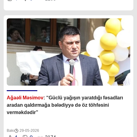
Ağaəli Məsimov
: “Güclü yağışın yaratdığı fəsadları
aradan qaldırmağa bələdiyyə də öz töhfəsini
verməkdədir”
Bakı
29-05-2026