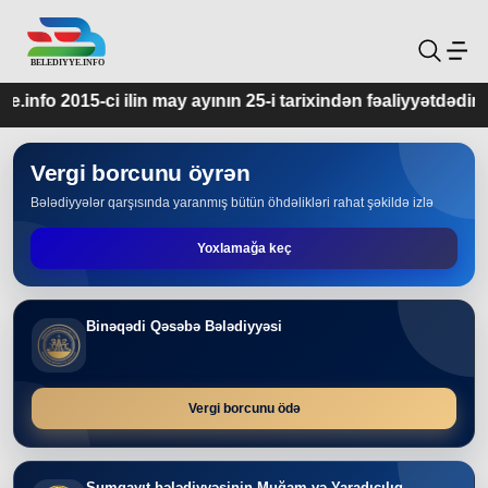
 may ayının 25-i tarixindən fəaliyyətdədir.
Vergi borcunu öyrən
Bələdiyyələr qarşısında yaranmış bütün öhdəlikləri rahat şəkildə izlə
Yoxlamağa keç
Binəqədi Qəsəbə Bələdiyyəsi
Vergi borcunu ödə
Sumqayıt bələdiyyəsinin Muğam və Yaradıcılıq