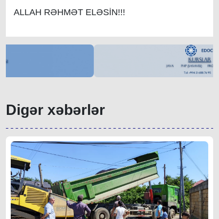
ALLAH RƏHMƏT ELƏSİN!!!
Digər xəbərlər