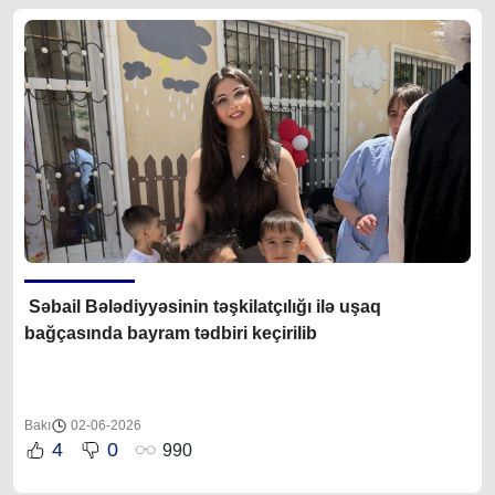
Səbail Bələdiyyəsinin təşkilatçılığı ilə uşaq
bağçasında bayram tədbiri keçirilib
Bakı
02-06-2026
4
0
990