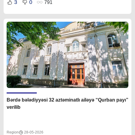
3
0
791
Bərdə bələdiyyəsi 32 aztəminatlı ailəyə “Qurban payı”
verilib
Region
28-05-2026