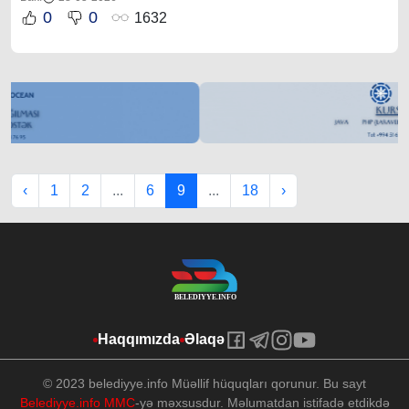
0
0
1632
‹
1
2
...
6
9
...
18
›
Haqqımızda
Əlaqə
© 2023 belediyye.info Müəllif hüquqları qorunur. Bu sayt
Belediyye.info MMC
-yə məxsusdur. Məlumatdan istifadə etdikdə