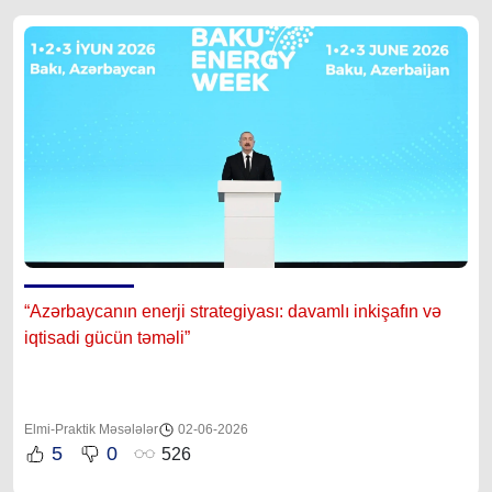
“Azərbaycanın enerji strategiyası: davamlı inkişafın və
iqtisadi gücün təməli”
Elmi-Praktik Məsələlər
02-06-2026
5
0
526