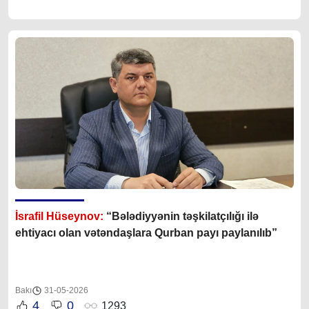
İsrafil Hüseynov:
“Bələdiyyənin təşkilatçılığı ilə
ehtiyacı olan vətəndaşlara Qurban payı paylanılıb”
Bakı
31-05-2026
4
0
1293