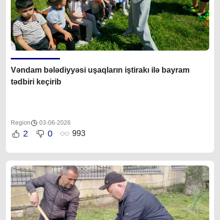
Vəndam bələdiyyəsi uşaqların iştirakı ilə bayram
tədbiri keçirib
Region
03-06-2026
2
0
993