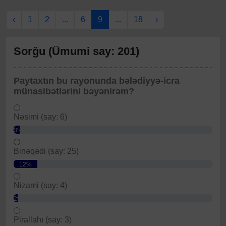
‹
1
2
...
6
9
...
18
›
Sorğu (Ümumi say: 201)
Paytaxtın bu rayonunda bələdiyyə-icra
münasibətlərini bəyənirəm?
Nəsimi (say: 6)
3%
Binəqədi (say: 25)
12%
Nizami (say: 4)
2%
Pirallahı (say: 3)