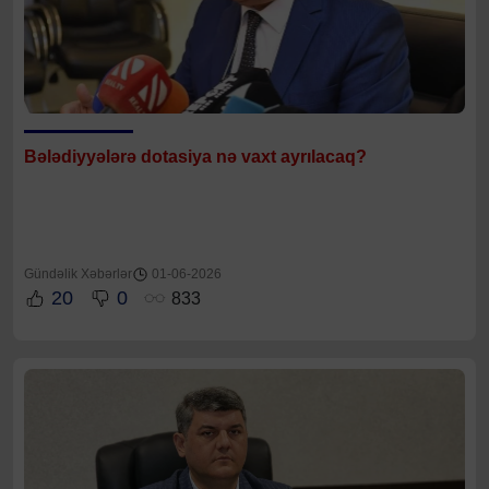
Bələdiyyələrə dotasiya nə vaxt ayrılacaq?
Gündəlik Xəbərlər
01-06-2026
20
0
833