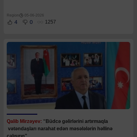
Region
05-06-2026
4
0
1257
Qalib Mirzəyev:
“Büdcə gəlirlərini artırmaqla
vətəndaşları narahat edən məsələlərin həllinə
çalışırıq”