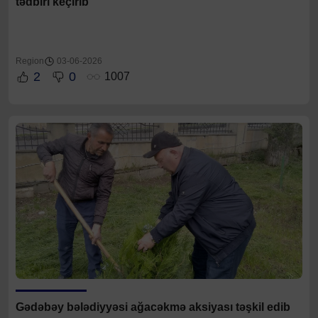
tədbiri keçirib
Region
03-06-2026
2
0
1007
Gədəbəy bələdiyyəsi ağacəkmə aksiyası təşkil edib