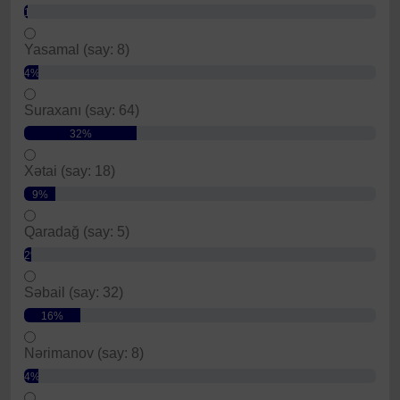
1%
Yasamal (say: 8)
4%
Suraxanı (say: 64)
32%
Xətai (say: 18)
9%
Qaradağ (say: 5)
2%
Səbail (say: 32)
16%
Nərimanov (say: 8)
4%