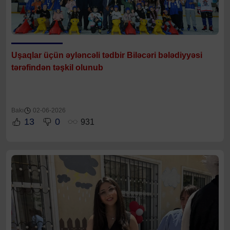
Uşaqlar üçün əyləncəli tədbir Biləcəri bələdiyyəsi
tərəfindən təşkil olunub
Bakı
02-06-2026
13
0
931