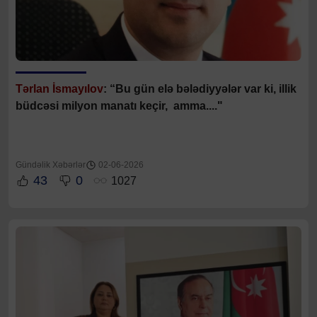
Tərlan İsmayılov
: “B
u gün elə bələdiyyələr var ki, illik
büdcəsi milyon manatı keçir, amma...."
Gündəlik Xəbərlər
02-06-2026
43
0
1027