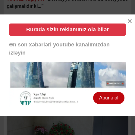
çalışmalıdır ki...”
Burada sizin reklamınız ola bilər
Bakı
03-06-2026
1
15
1273
Ən son xəbərləri youtube kanalımızdan
izləyin
Abunə ol