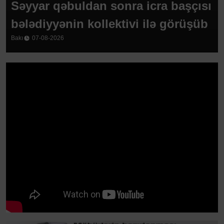
 qəbuldan sonra icra başçısı
Sabiq bə
yyənin kollektivi ilə görüşüb
yaradıla
8-2026
Bakı
07-08-20
edilib