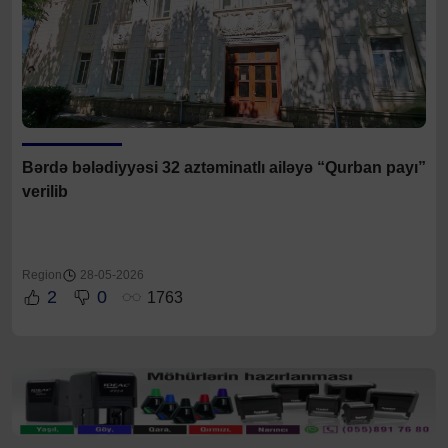
Bərdə bələdiyyəsi 32 aztəminatlı ailəyə “Qurban payı”
verilib
Region
28-05-2026
2
0
1763