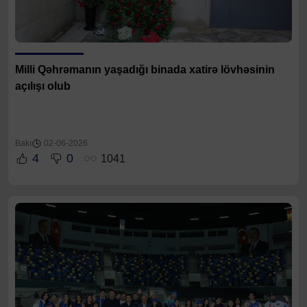
Milli Qəhrəmanın yaşadığı binada xatirə lövhəsinin
açılışı olub
Bakı
02-06-2026
4
0
1041