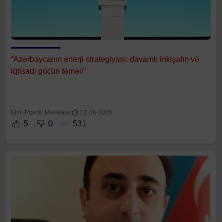
“Azərbaycanın enerji strategiyası: davamlı inkişafın və
iqtisadi gücün təməli”
Elmi-Praktik Məsələlər
02-06-2026
5
0
531