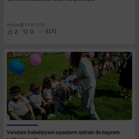
Region
03-06-2026
2
0
5171
Vəndam bələdiyyəsi uşaqların iştirakı ilə bayram