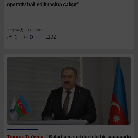
operativ həll edilməsinə calışır”
Region
03-06-2026
1
0
1192
Təmraz Tağıyev:
“Bələdiyyə sədrləri elə bir səviyyədə