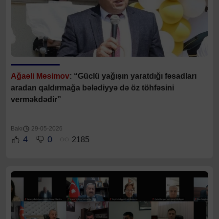
Ağaəli Məsimov
: “Güclü yağışın yaratdığı fəsadları
aradan qaldırmağa bələdiyyə də öz töhfəsini
verməkdədir”
Bakı
29-05-2026
4
0
2185