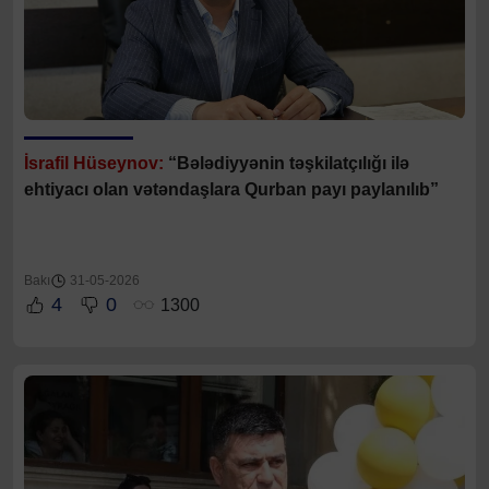
İsrafil Hüseynov:
“Bələdiyyənin təşkilatçılığı ilə
ehtiyacı olan vətəndaşlara Qurban payı paylanılıb”
Bakı
31-05-2026
4
0
1300