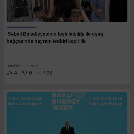
Səbail Bələdiyyəsinin təşkilatçılığı ilə uşaq
bağçasında bayram tədbiri keçirilib
Bakı
02-06-2026
4
0
993