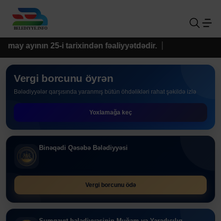
rixindən fəaliyyətdədir.
Vergi borcunu öyrən
Bələdiyyələr qarşısında yaranmış bütün öhdəlikləri rahat şəkildə izlə
Yoxlamağa keç
Binəqədi Qəsəbə Bələdiyyəsi
Vergi borcunu ödə
Sumqayıt bələdiyyəsinin Muğam və Yaradıcılıq