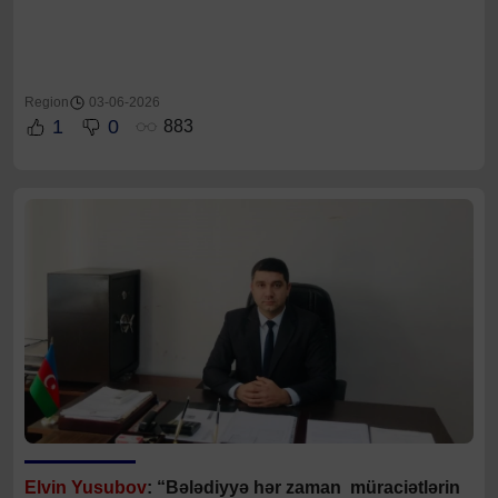
Region
03-06-2026
1
0
883
Elvin Yusubov
: “Bələdiyyə hər zaman müraciətlərin