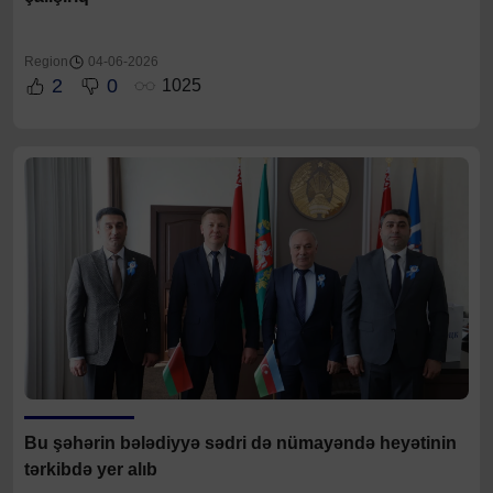
Region
04-06-2026
2
0
1025
Bu şəhərin b
ələdiyyə sədri də
nümayəndə heyətinin
tərkibdə yer alıb