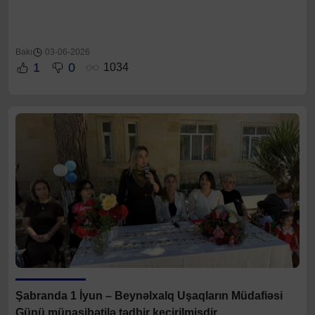
Bakı
03-06-2026
1
0
1034
Şabranda 1 İyun – Beynəlxalq Uşaqların Müdafiəsi
Günü münasibətilə tədbir keçirilmişdir