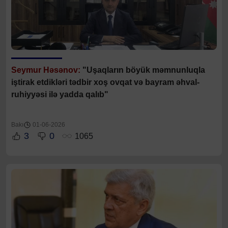
Seymur Həsənov:
"Uşaqların böyük məmnunluqla
iştirak etdikləri tədbir xoş ovqat və bayram əhval-
ruhiyyəsi ilə yadda qalıb"
Bakı
01-06-2026
3
0
1065