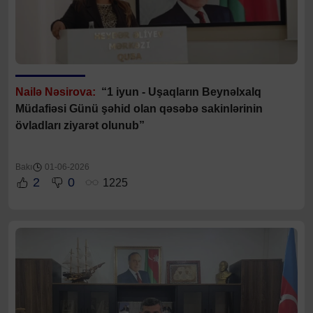
Nailə Nəsirova:
“1 iyun - Uşaqların Beynəlxalq
Müdafiəsi Günü şəhid olan qəsəbə sakinlərinin
övladları ziyarət olunub”
Bakı
01-06-2026
2
0
1225