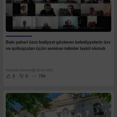
Bakı şəhəri üzrə fəaliyyət göstərən bələdiyyələrin üzv
və qulluqçuları üçün seminar-təlimlər təşkil olunub
Gündəlik Xəbərlər
28-05-2026
3
0
799