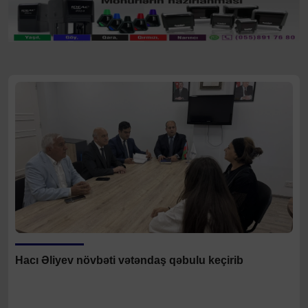
Hacı Əliyev növbəti vətəndaş qəbulu keçirib