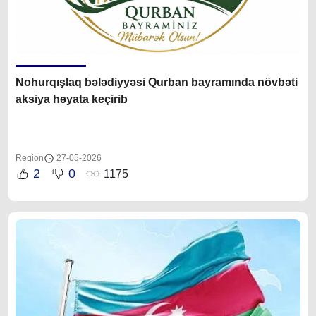
Nohurqışlaq bələdiyyəsi Qurban bayramında növbəti
aksiya həyata keçirib
Region
27-05-2026
2
0
1175