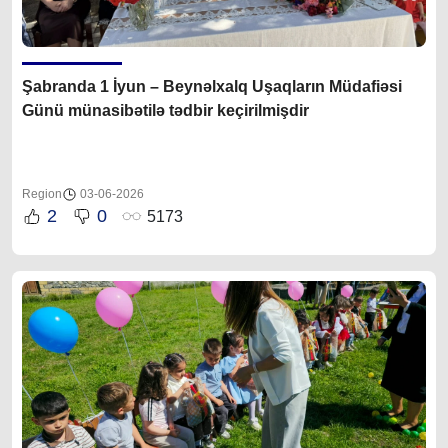
Şabranda 1 İyun – Beynəlxalq Uşaqların Müdafiəsi
Günü münasibətilə tədbir keçirilmişdir
Region
03-06-2026
2
0
5173