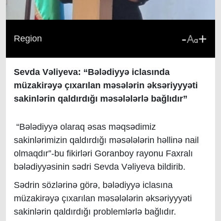
-
+
Region
Sevda Vəliyeva: “Bələdiyyə iclasında
müzakirəyə çıxarılan məsələrin əksəriyyyəti
sakinlərin qaldırdığı məsələlərlə bağlıdır”
“Bələdiyyə olaraq əsas məqsədimiz
sakinlərimizin qaldırdığı məsələlərin həllinə nail
olmaqdır”-bu fikirləri Goranboy rayonu Faxralı
bələdiyyəsinin sədri Sevda Vəliyeva bildirib.
Sədrin sözlərinə görə, bələdiyyə iclasına
müzakirəyə çıxarılan məsələlərin əksəriyyyəti
sakinlərin qaldırdığı problemlərlə bağlıdır.