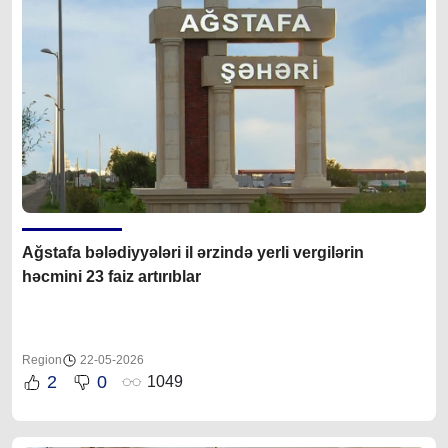
Ağstafa bələdiyyələri il ərzində yerli vergilərin
həcmini 23 faiz artırıblar
Region
22-05-2026
2
0
1049