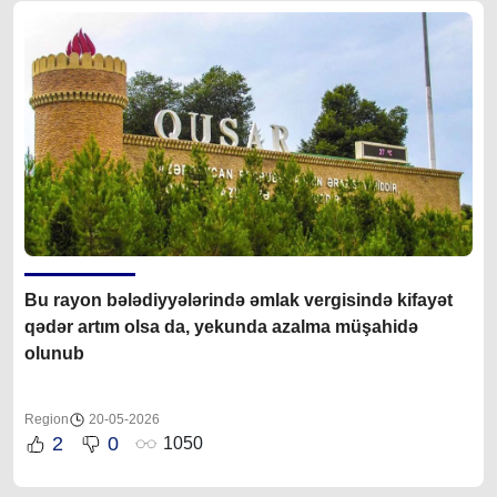
Bu rayon bələdiyyələrində əmlak vergisində kifayət
qədər artım olsa da, yekunda azalma müşahidə
olunub
Region
20-05-2026
2
0
1050