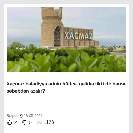
Xaçmaz bələdiyyələrinin büdcə gəlirləri iki ildir hansı
səbəbdən azalır?
Region
18-05-2026
2
0
1128