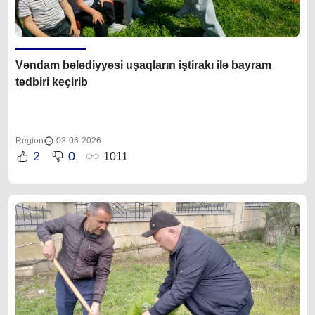
Vəndam bələdiyyəsi uşaqların iştirakı ilə bayram
tədbiri keçirib
Region
03-06-2026
2
0
1011