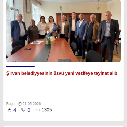
Şirvan bələdiyyəsinin üzvü yeni vəzifəyə təyinat alıb
Region
21-05-2026
4
0
1305