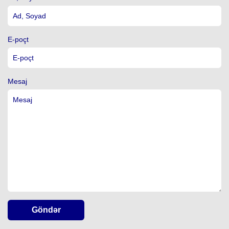
E-poçt
Mesaj
Göndər