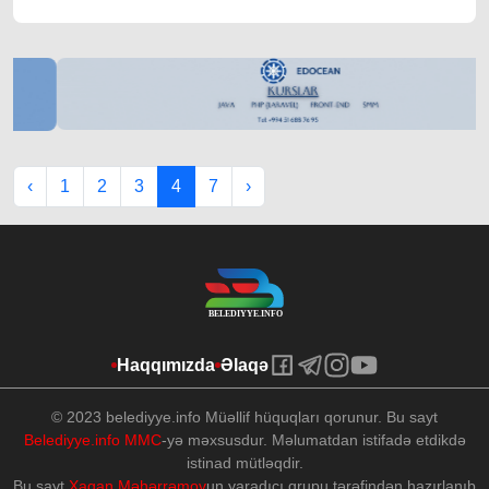
‹
1
2
3
4
7
›
Haqqımızda
Əlaqə
© 2023 belediyye.info Müəllif hüquqları qorunur. Bu sayt
Belediyye.info MMC
-yə məxsusdur. Məlumatdan istifadə etdikdə
istinad mütləqdir.
Bu sayt
Xaqan Məhərrəmov
un yaradıcı qrupu tərəfindən hazırlanıb