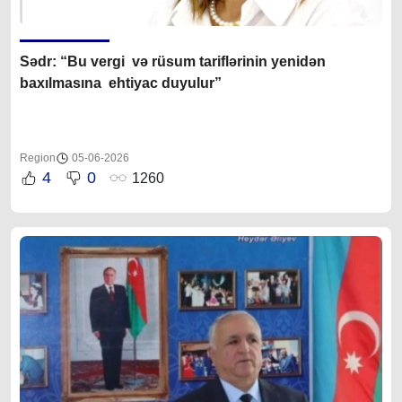
Sədr: “Bu vergi və rüsum tariflərinin yenidən
baxılmasına ehtiyac duyulur”
Region
05-06-2026
4
0
1260