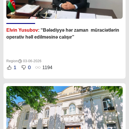
Elvin Yusubov
: “Bələdiyyə hər zaman müraciətlərin
operativ həll edilməsinə calışır”
Region
03-06-2026
1
0
1194