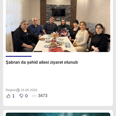
Şabran da şəhid ailəsi ziyarət olunub
Region
24-05-2026
1
0
3473