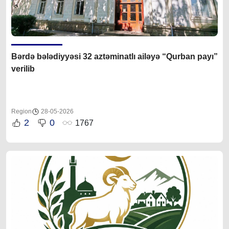
Bərdə bələdiyyəsi 32 aztəminatlı ailəyə “Qurban payı”
verilib
Region
28-05-2026
2
0
1767