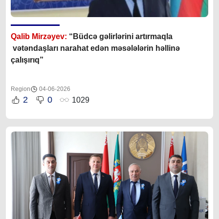
Qalib Mirzəyev:
“Büdcə gəlirlərini artırmaqla
vətəndaşları narahat edən məsələlərin həllinə
çalışırıq”
Region
04-06-2026
2
0
1029