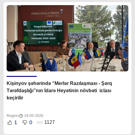
Kişinyov şəhərində “Merlər Razılaşması - Şərq
Tərəfdaşlığı”nın İdarə Heyətinin növbəti iclası
keçirilir
Region
19-05-2026
1
0
1127