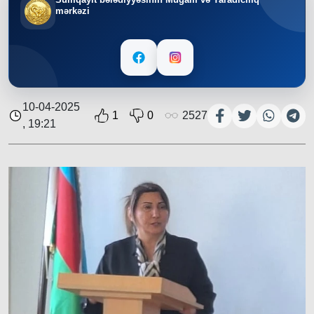
mərkəzi
10-04-2025
1
0
2527
, 19:21