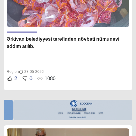
Ərkivan bələdiyyəsi tərəfindən növbəti nümunəvi
addım atılıb.
Region
27-05-2026
2
0
1080