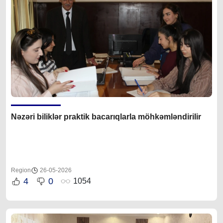
Nəzəri biliklər praktik bacarıqlarla möhkəmləndirilir
Region
26-05-2026
4
0
1054