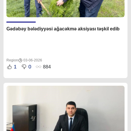
Gədəbəy bələdiyyəsi ağacəkmə aksiyası təşkil edib
Region
03-06-2026
1
0
884