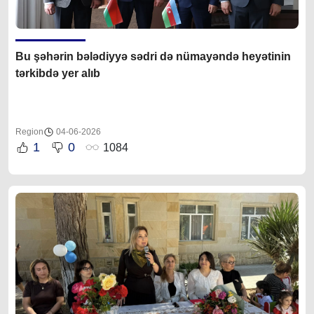
Bu şəhərin b
ələdiyyə sədri də
nümayəndə heyətinin
tərkibdə yer alıb
Region
04-06-2026
1
0
1084