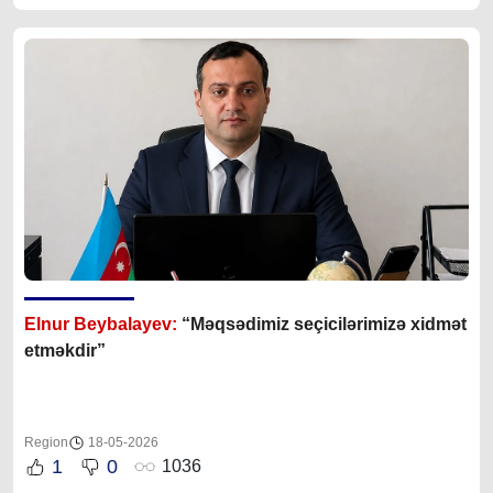
Elnur Beybalayev:
“M
əqsədimiz seçicilərimizə xidmət
etməkdir”
Region
18-05-2026
1
0
1036