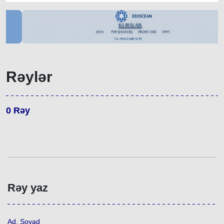
Rəylər
0
Rəy
Rəy yaz
Ad, Soyad