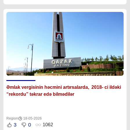
Əmlak vergisinin həcmini artırsalarda, 2018- ci ildəki
“rekordu” təkrar edə bilmədilər
Region
18-05-2026
3
0
1062