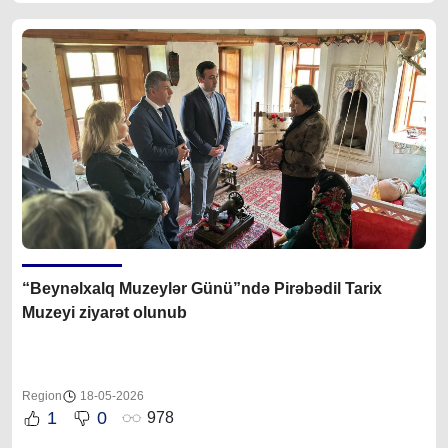
“Beynəlxalq Muzeylər Günü”ndə Pirəbədil Tarix
Muzeyi ziyarət olunub
Region
18-05-2026
1
0
978