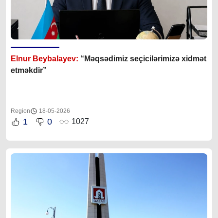
Elnur Beybalayev:
“M
əqsədimiz seçicilərimizə xidmət
etməkdir”
Region
18-05-2026
1
0
1027