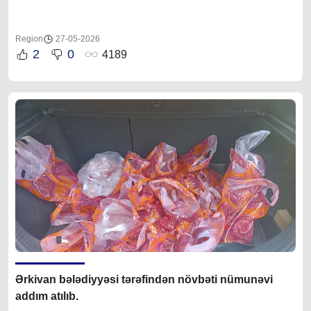
Region
27-05-2026
2
0
4189
Ərkivan bələdiyyəsi tərəfindən növbəti nümunəvi
addım atılıb.