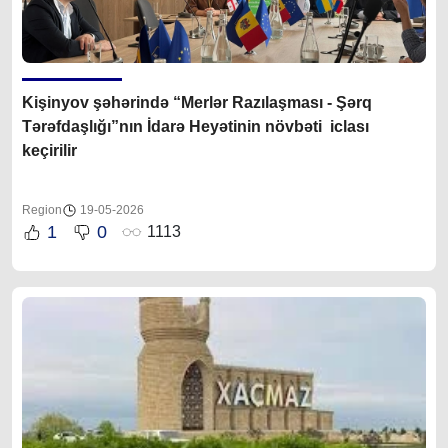
Kişinyov şəhərində “Merlər Razılaşması - Şərq
Tərəfdaşlığı”nın İdarə Heyətinin növbəti iclası
keçirilir
Region
19-05-2026
1
0
1113