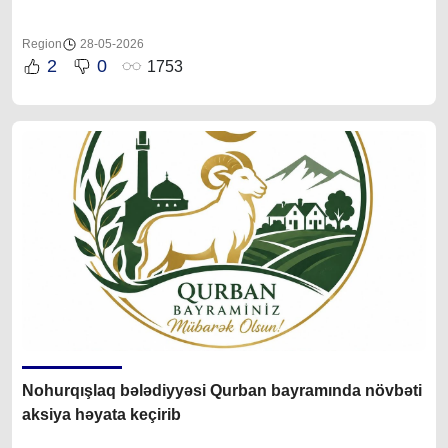
Region
28-05-2026
2
0
1753
Nohurqışlaq bələdiyyəsi Qurban bayramında növbəti
aksiya həyata keçirib