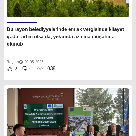
Bu rayon bələdiyyələrində əmlak vergisində kifayət
qədər artım olsa da, yekunda azalma müşahidə
olunub
Region
20-05-2026
2
0
1038