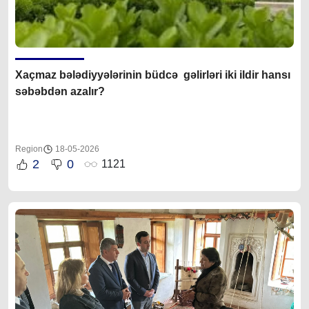
Xaçmaz bələdiyyələrinin büdcə gəlirləri iki ildir hansı
səbəbdən azalır?
Region
18-05-2026
2
0
1121