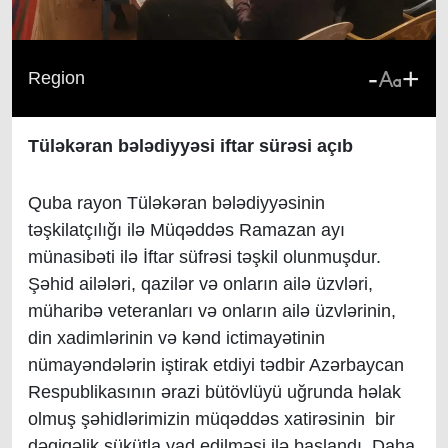
-
+
Region
Tüləkəran bələdiyyəsi iftar sürəsi açıb
Quba rayon Tüləkəran bələdiyyəsinin
təşkilatçılığı ilə Müqəddəs Ramazan ayı
münasibəti ilə İftar süfrəsi təşkil olunmuşdur.
Şəhid ailələri, qazilər və onların ailə üzvləri,
müharibə veteranları və onların ailə üzvlərinin,
din xadimlərinin və kənd ictimayətinin
nümayəndələrin iştirak etdiyi tədbir Azərbaycan
Respublikasının ərazi bütövlüyü uğrunda həlak
olmuş şəhidlərimizin müqəddəs xatirəsinin bir
dəqiqəlik sükütla yad edilməsi ilə başlandı. Daha