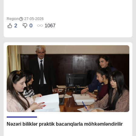
Region
27-05-2026
2
0
1067
Nəzəri biliklər praktik bacarıqlarla möhkəmləndirilir