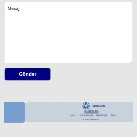
Göndər