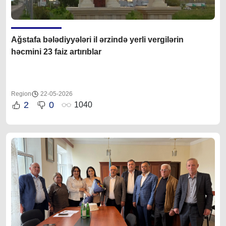
Ağstafa bələdiyyələri il ərzində yerli vergilərin
həcmini 23 faiz artırıblar
Region
22-05-2026
2
0
1040