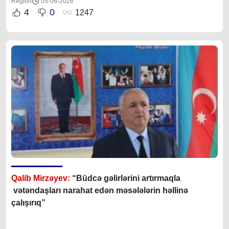
Region
05-06-2026
4
0
1247
Qalib Mirzəyev:
“Büdcə gəlirlərini artırmaqla
vətəndaşları narahat edən məsələlərin həllinə
çalışırıq”