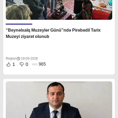
“Beynəlxalq Muzeylər Günü”ndə Pirəbədil Tarix
Muzeyi ziyarət olunub
Region
18-05-2026
1
0
965