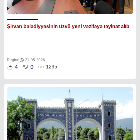
Şirvan bələdiyyəsinin üzvü yeni vəzifəyə təyinat alıb
Region
21-05-2026
4
0
1295