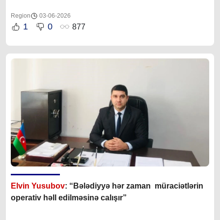
Region
03-06-2026
1
0
877
Elvin Yusubov
: “Bələdiyyə hər zaman müraciətlərin
operativ həll edilməsinə calışır”