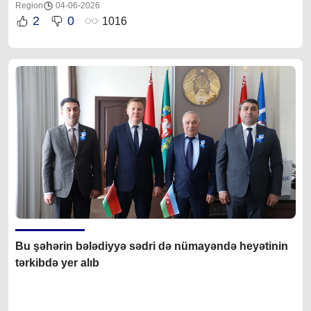
Region
04-06-2026
2
0
1016
Bu şəhərin b
ələdiyyə sədri də
nümayəndə heyətinin
tərkibdə yer alıb