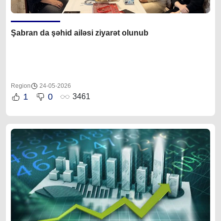
Şabran da şəhid ailəsi ziyarət olunub
Region
24-05-2026
1
0
3461