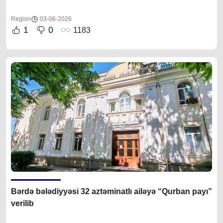
Region
03-06-2026
1
0
1183
Bərdə bələdiyyəsi 32 aztəminatlı ailəyə “Qurban payı”
verilib