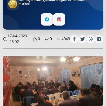
mərkəzi
17-04-2023
0
0
4049
, 23:02