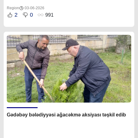
Region
03-06-2026
2
0
991
Gədəbəy bələdiyyəsi ağacəkmə aksiyası təşkil edib