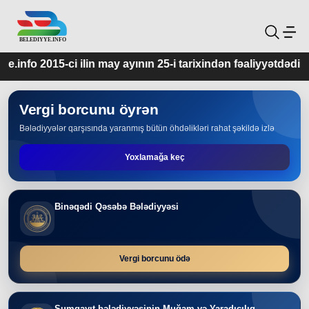
may ayının 25-i tarixindən fəaliyyətdədir.
Vergi borcunu öyrən
Bələdiyyələr qarşısında yaranmış bütün öhdəlikləri rahat şəkildə izlə
Yoxlamağa keç
Binəqədi Qəsəbə Bələdiyyəsi
Vergi borcunu ödə
Sumqayıt bələdiyyəsinin Muğam və Yaradıcılıq