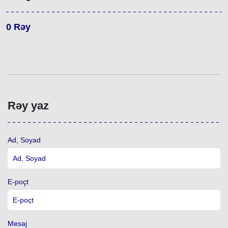
0
Rəy
Rəy yaz
Ad, Soyad
E-poçt
Mesaj