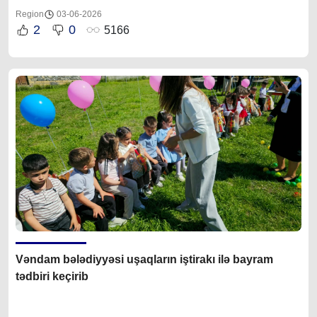
Region
03-06-2026
2
0
5166
Vəndam bələdiyyəsi uşaqların iştirakı ilə bayram
tədbiri keçirib