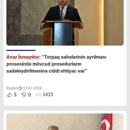
Anar İsmayılov:
“Torpaq sahələrinin ayrılması
prosesində mövcud prosedurların
sadələşdirilməsinə ciddi ehtiyac var”
Region
17-07-2026
3
0
1415