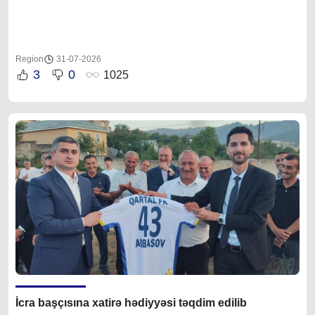
Region
31-07-2026
3
0
1025
İcra başçısına xatirə hədiyyəsi təqdim edilib