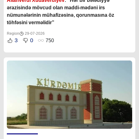
Allahverdi Xudaverdiyev
: “Hər bir bələdiyyə
ərazisində mövcud olan maddi-mədəni irs
nümunələrinin mühafizəsinə, qorunmasına öz
töhfəsini verməlidir”
Region
29-07-2026
3
0
750