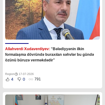
Allahverdi Xudaverdiyev:
“Bələdiyyənin ilkin
formalaşma dövründə buraxılan səhvlər bu gündə
özünü büruzə verməkdədir”
Region
17-07-2026
4
0
791