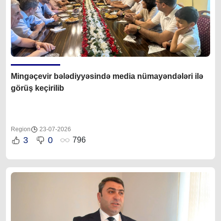
Mingəçevir bələdiyyəsində media nümayəndələri ilə
görüş keçirilib
Region
23-07-2026
3
0
796