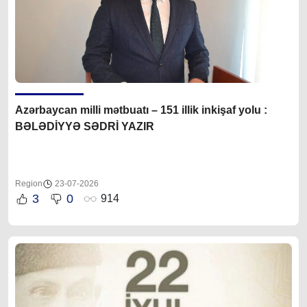
Azərbaycan milli mətbuatı – 151 illik inkişaf yolu :
BƏLƏDİYYƏ SƏDRİ YAZIR
Region
23-07-2026
3
0
914