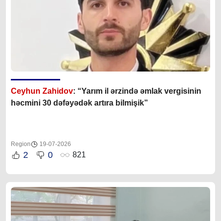
Ceyhun Zahidov
: “Yarım il ərzində əmlak vergisinin
həcmini 30 dəfəyədək artıra bilmişik”
Region
19-07-2026
2
0
821