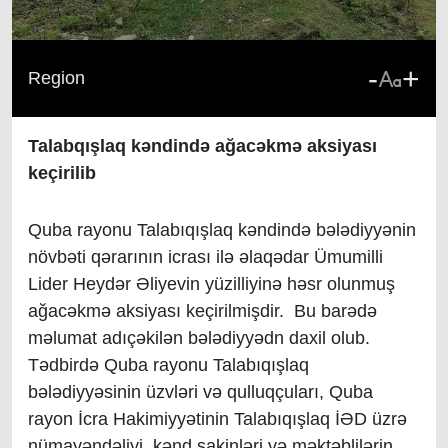
-
+
Region
Talabqışlaq kəndində ağacəkmə aksiyası
keçirilib
Quba rayonu Talabıqışlaq kəndində bələdiyyənin
növbəti qərarının icrası ilə əlaqədar Ümumilli
Lider Heydər Əliyevin yüzilliyinə həsr olunmuş
ağacəkmə aksiyası keçirilmişdir. Bu barədə
məlumat adıçəkilən bələdiyyədn daxil olub.
Tədbirdə Quba rayonu Talabıqışlaq
bələdiyyəsinin üzvləri və qulluqçuları, Quba
rayon İcra Hakimiyyətinin Talabıqışlaq İƏD üzrə
nümayəndəliyi, kənd sakinləri və məktəblilərin