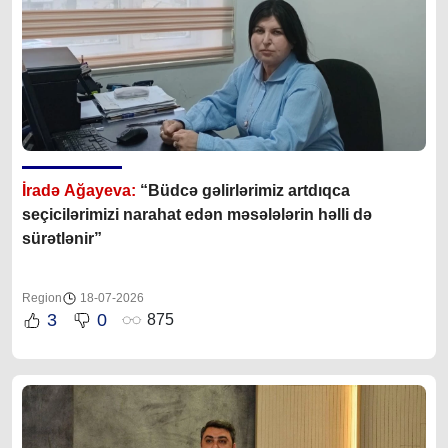
İradə Ağayeva:
“Büdcə gəlirlərimiz artdıqca
seçicilərimizi narahat edən məsələlərin həlli də
sürətlənir”
Region
18-07-2026
3
0
875