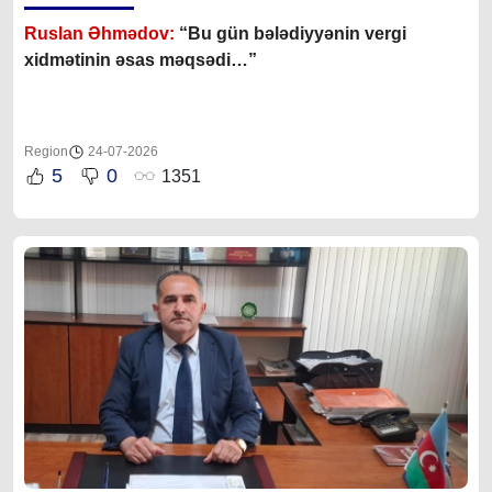
Ruslan Əhmədov:
“Bu gün bələdiyyənin vergi
xidmətinin əsas məqsədi…”
Region
24-07-2026
5
0
1351