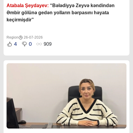
Atabala Şeydayev:
“Bələdiyyə Zeyvə kəndindən
Əmbir gölünə gedən yolların bərpasını həyata
keçirmişdir”
Region
26-07-2026
4
0
909