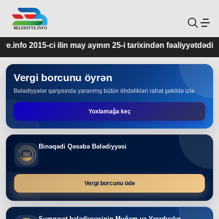
y ayının 25-i tarixindən fəaliyyətdədir.
Vergi borcunu öyrən
Bələdiyyələr qarşısında yaranmış bütün öhdəlikləri rahat şəkildə izlə
Yoxlamağa keç
Binəqədi Qəsəbə Bələdiyyəsi
Vergi borcunu ödə
Sumqayıt bələdiyyəsinin Muğam və Yaradıcılıq