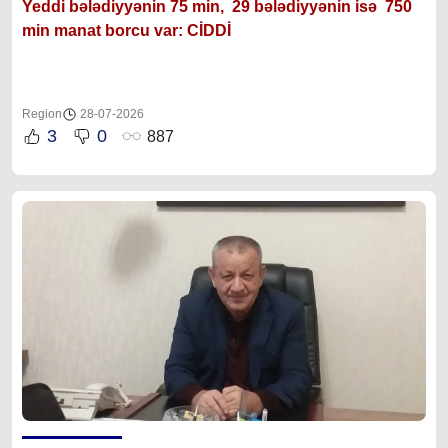
Yeddi bələdiyyənin 75 min, 29 bələdiyyənin isə 750
min manat borcu var: CİDDİ
Region
28-07-2026
3
0
887