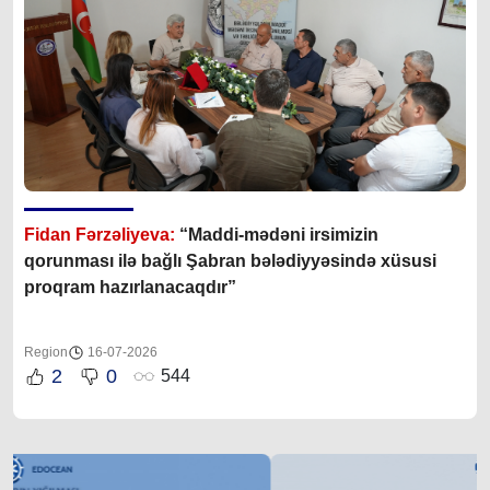
Fidan Fərzəliyeva:
“Maddi-mədəni irsimizin
qorunması ilə bağlı Şabran bələdiyyəsində xüsusi
proqram hazırlanacaqdır”
Region
16-07-2026
2
0
544