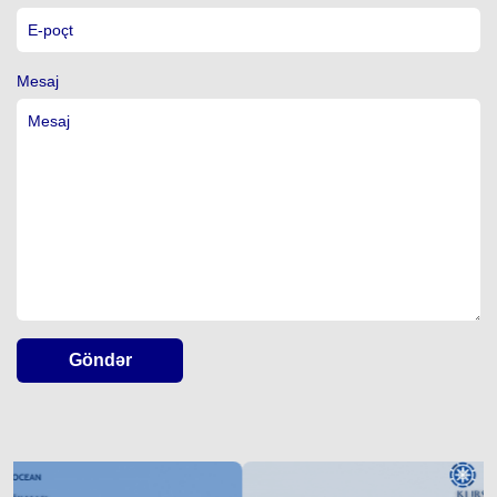
Mesaj
Göndər