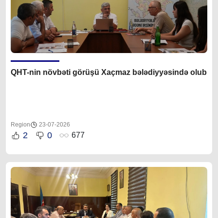
QHT-nin növbəti görüşü Xaçmaz bələdiyyəsində olub
Region
23-07-2026
2
0
677