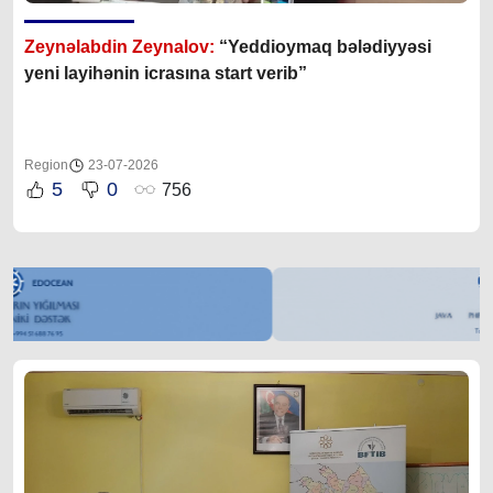
Zeynəlabdin Zeynalov:
“Yeddioymaq bələdiyyəsi
yeni layihənin icrasına start verib”
Region
23-07-2026
5
0
756