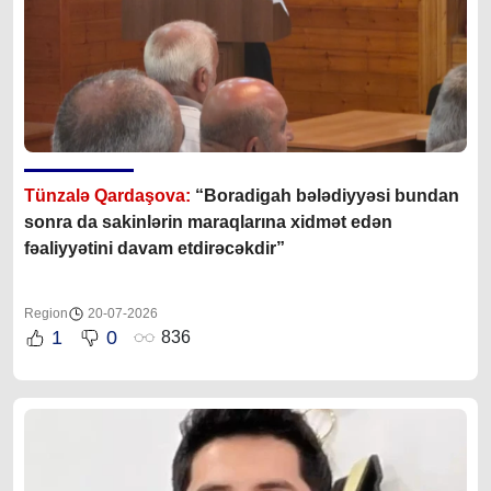
Tünzalə Qardaşova:
“Boradigah bələdiyyəsi bundan
sonra da sakinlərin maraqlarına xidmət edən
fəaliyyətini davam etdirəcəkdir”
Region
20-07-2026
1
0
836