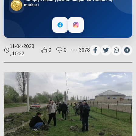
mərkəzi
11-04-2023
0
0
3978
, 10:32