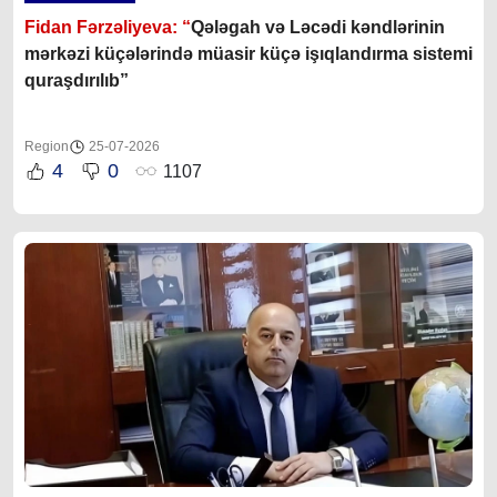
Fidan Fərzəliyeva: “
Qələgah və Ləcədi kəndlərinin
mərkəzi küçələrində müasir küçə işıqlandırma sistemi
quraşdırılıb”
Region
25-07-2026
4
0
1107