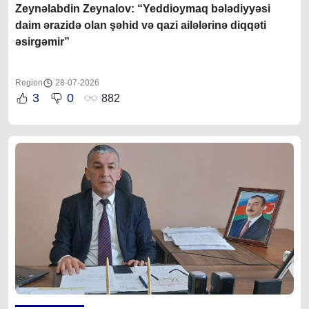
Zeynəlabdin Zeynalov: “Yeddioymaq bələdiyyəsi
daim ərazidə olan şəhid və qazi ailələrinə diqqəti
əsirgəmir”
Region
28-07-2026
3
0
882