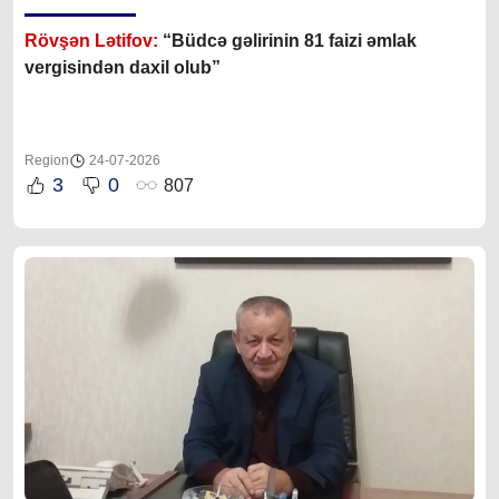
Rövşən Lətifov:
“Büdcə gəlirinin 81 faizi əmlak
vergisindən daxil olub”
Region
24-07-2026
3
0
807