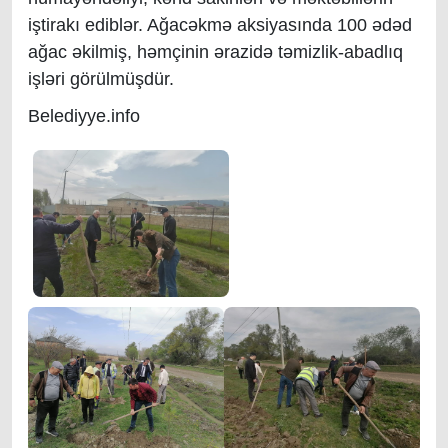
iştirakı ediblər. Ağacəkmə aksiyasında 100 ədəd
ağac əkilmiş, həmçinin ərazidə təmizlik-abadlıq
işləri görülmüşdür.
Belediyye.info