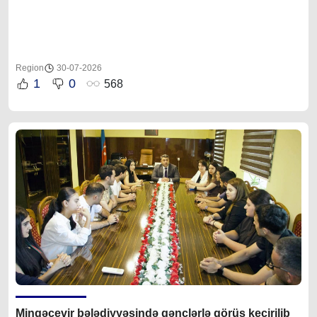
Region
30-07-2026
1
0
568
Mingəçevir bələdiyyəsində gənclərlə görüş keçirilib