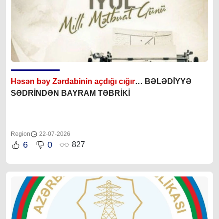
Həsən bəy Zərdabinin açdığı cığır
… BƏLƏDİYYƏ
SƏDRİNDƏN BAYRAM TƏBRİKİ
Region
22-07-2026
6
0
827