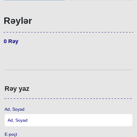
Rəylər
0
Rəy
Rəy yaz
Ad, Soyad
E-poçt