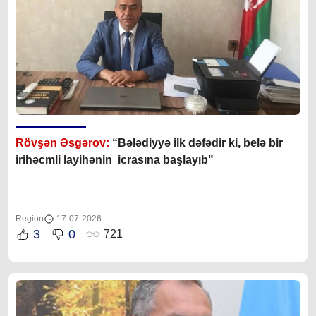
Rövşən Əsgərov:
“Bələdiyyə ilk dəfədir ki, belə bir
irihəcmli layihənin icrasına başlayıb"
Region
17-07-2026
3
0
721