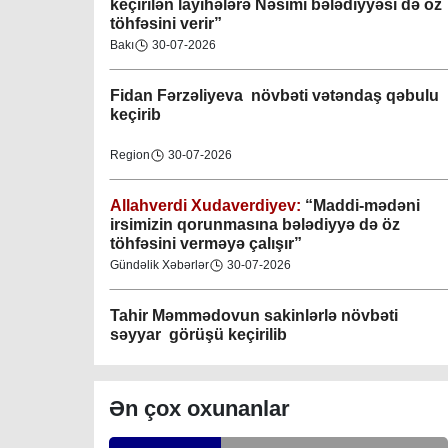
keçirilən layihələrə Nəsimi bələdiyyəsi də öz
töhfəsini verir”
Gəncə şəhəri Nizami bələdiyyəsi
Bakı
30-07-2026
08-04-2023
Fidan F
ərzəliyeva növbəti vətəndaş qəbulu
M.Ə.Rəsuzladə bələdiyyəsi
keçirib
07-04-2023
Region
30-07-2026
Xətai bələdiyyəsi
07-04-2023
Allahverdi Xudaverdiyev:
“Maddi-mədəni
irsimizin qorunmasına bələdiyyə də öz
töhfəsini verməyə çalışır”
Mingəçevir bələdiyyəsi
Gündəlik Xəbərlər
30-07-2026
06-04-2023
Tahir Məmmədovun sakinlərlə növbəti
Nəsimi bələdiyyəsi
səyyar görüşü keçirilib
06-04-2023
Bakı
29-07-2026
Nərimanov bələdiyyəsi
Ən çox oxunanlar
06-04-2023
Elşad Vəliyev:
“Əhalinin təhlükəsizliyinin
təmin olunması və fövqəladə hallara operativ