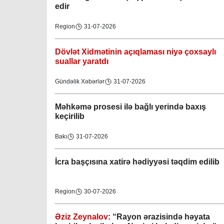
edir
Region
31-07-2026
Dövlət Xidmətinin açıqlaması niyə çoxsaylı
suallar yaratdı
Gündəlik Xəbərlər
31-07-2026
Məhkəmə prosesi ilə bağlı yerində baxış
keçirilib
Bakı
31-07-2026
İcra başçısına xatirə hədiyyəsi təqdim edilib
Region
30-07-2026
Əziz Zeynalov
: “Rayon ərazisində həyata