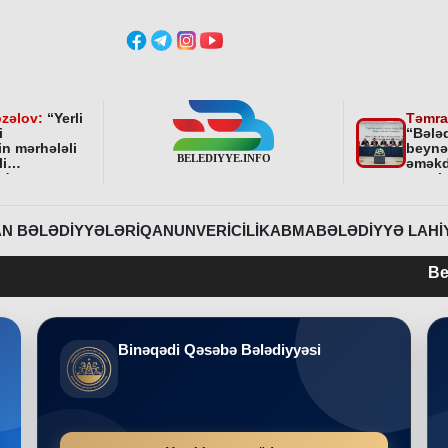
zəlov:
“
Yerli
Təmra
i
“Bələ
in mərhələli
beynə
li
əməkd
ndə
qurul
ni bundan
əhəmi
davam
r
”
N BƏLƏDIYYƏLƏRI
QANUNVERICILIK
ABMA
BƏLƏDIYYƏ LAHI
Belediyye.info 2
Binəqədi Qəsəbə Bələdiyyəsi