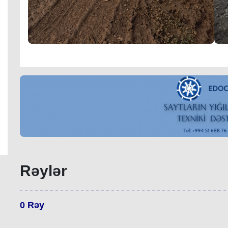
Rəylər
0
Rəy