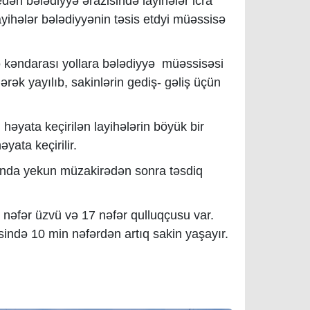
edən bələdiyyə ərazisində layihələr icra
layihələr bələdiyyənin təsis etdyi müəssisə
ə kəndarası yollara bələdiyyə müəssisəsi
rək yayılıb, sakinlərin gediş- gəliş üçün
 həyata keçirilən layihələrin böyük bir
yata keçirilir.
sında yekun müzakirədən sonra təsdiq
3 nəfər üzvü və 17 nəfər qulluqçusu var.
isində 10 min nəfərdən artıq sakin yaşayır.