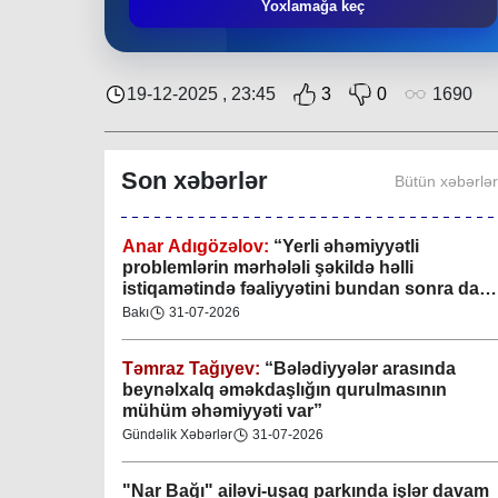
Mingəçevir bələdiyyəsində gənclərlə görüş
Yoxlamağa keç
keçirilib
Region
29-07-2026
19-12-2025 , 23:45
3
0
1690
Xan şəhərində xanın əlamətlərini niyə görə
bilmədim? CİDDİ
Son xəbərlər
Bütün xəbərlə
Gündəlik Xəbərlər
04-08-2026
Anar Adıgözəlov:
“
Yerli əhəmiyyətli
problemlərin mərhələli şəkildə həlli
istiqamətində fəaliyyətini bundan sonra da
davam etdirəcəkdir
”
Bakı
31-07-2026
Təmraz Tağıyev:
“Bələdiyyələr arasında
beynəlxalq əməkdaşlığın qurulmasının
mühüm əhəmiyyəti var”
Gündəlik Xəbərlər
31-07-2026
"Nar Bağı" ailəvi-uşaq parkında işlər davam