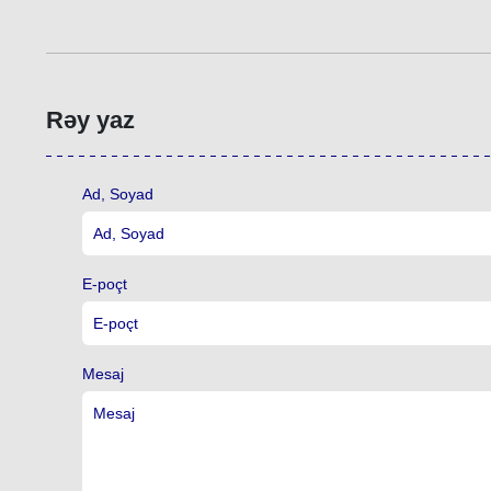
Rəy yaz
Ad, Soyad
E-poçt
Mesaj