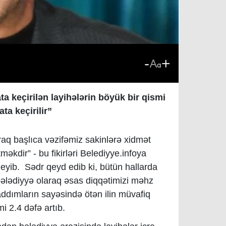
-
+
a keçirilən layihələrin böyük bir qismi
ta keçirilir”
raq başlıca vəzifəmiz sakinlərə xidmət
dir” - bu fikirləri Belediyye.infoya
eyib. Sədr qeyd edib ki, bütün hallarda
ə bələdiyyə olaraq əsas diqqətimizi məhz
addımların sayəsində ötən ilin müvafiq
mi 2.4 dəfə artıb.