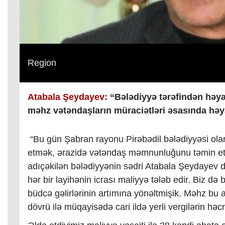
Region
Atabala Şeydayev:
“Bələdiyyə tərəfindən həyat
məhz vətəndaşların müraciətləri əsasında həya
“Bu gün Şabran rayonu Pirəbədil bələdiyyəsi ola
etmək, ərazidə vətəndaş məmnunluğunu təmin etmək
adıçəkilən bələdiyyənin sədri Atabala Şeydayev d
hər bir layihənin icrası maliyyə tələb edir. Biz d
büdcə gəlirlərinin artımına yönəltmişik. Məhz bu 
dövrü ilə müqayisədə cari ildə yerli vergilərin həc