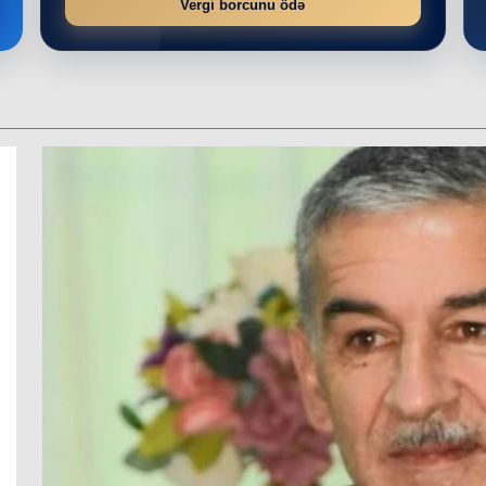
Vergi borcunu ödə
r