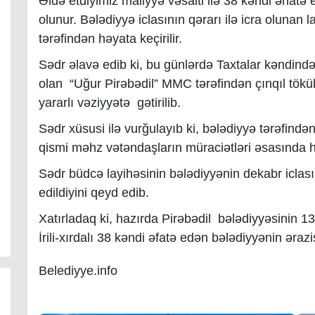
Əldə etdiyimiz maliyyə vəsaiti ilə 38 kəndi əhatə 
olunur. Bələdiyyə iclasının qərarı ilə icra olunan 
tərəfindən həyata keçirilir.
Sədr əlavə edib ki, bu günlərdə Taxtalar kəndind
olan “Uğur Pirəbədil” MMC tərəfindən çınqıl tökülə
yararlı vəziyyətə gətirilib.
Sədr xüsusi ilə vurğulayıb ki, bələdiyyə tərəfindən
qismi məhz vətəndaşların müraciətləri əsasında hə
Sədr büdcə layihəsinin bələdiyyənin dekabr icla
edildiyini qeyd edib.
Xatırladaq ki, hazırda Pirəbədil bələdiyyəsinin 1
İrili-xırdalı 38 kəndi əfatə edən bələdiyyənin əraz
Belediyye.info