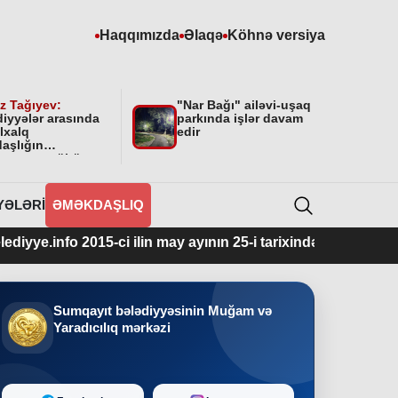
Haqqımızda
Əlaqə
Köhnə versiya
z Tağıyev:
"Nar Bağı" ailəvi-uşaq
diyyələr arasında
parkında işlər davam
lxalq
edir
aşlığın
masının mühüm
yyəti var”
YƏLƏRI
ƏMƏKDAŞLIQ
015-ci ilin may ayının 25-i tarixindən fəaliyyətdədir.
Sumqayıt bələdiyyəsinin Muğam və
Yaradıcılıq mərkəzi