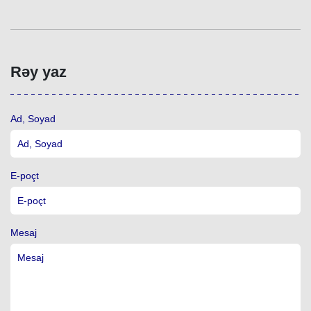
Rəy yaz
Ad, Soyad
E-poçt
Mesaj