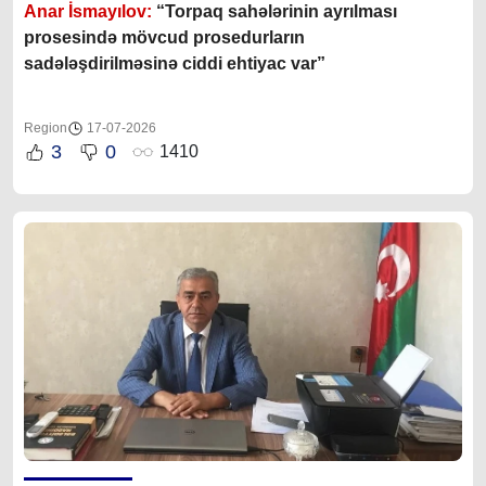
Anar İsmayılov:
“Torpaq sahələrinin ayrılması
prosesində mövcud prosedurların
sadələşdirilməsinə ciddi ehtiyac var”
Region
17-07-2026
3
0
1410