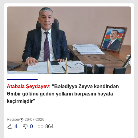
Atabala Şeydayev:
“Bələdiyyə Zeyvə kəndindən
Əmbir gölünə gedən yolların bərpasını həyata
keçirmişdir”
Region
26-07-2026
4
0
864