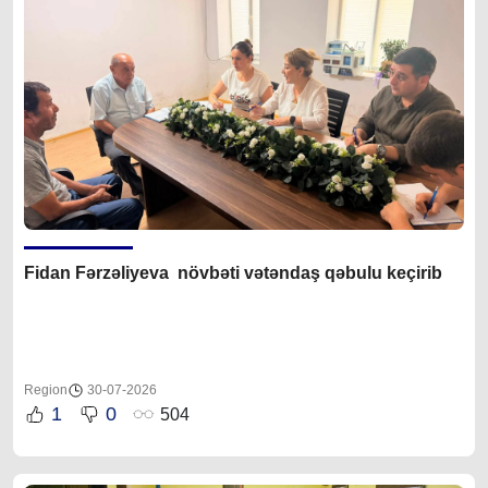
Fidan F
ərzəliyeva növbəti vətəndaş qəbulu keçirib
Region
30-07-2026
1
0
504