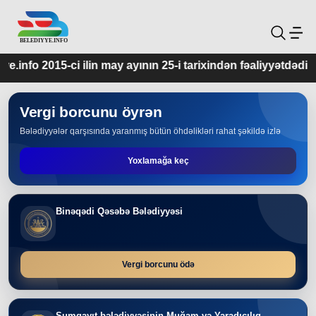
ay ayının 25-i tarixindən fəaliyyətdədir.
Vergi borcunu öyrən
Bələdiyyələr qarşısında yaranmış bütün öhdəlikləri rahat şəkildə izlə
Yoxlamağa keç
Binəqədi Qəsəbə Bələdiyyəsi
Vergi borcunu ödə
Sumqayıt bələdiyyəsinin Muğam və Yaradıcılıq