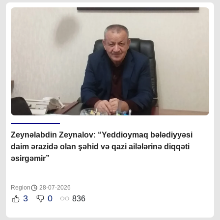
Zeynəlabdin Zeynalov: “Yeddioymaq bələdiyyəsi
daim ərazidə olan şəhid və qazi ailələrinə diqqəti
əsirgəmir”
Region
28-07-2026
3
0
836