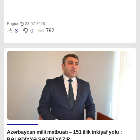
Region
23-07-2026
3
0
792
Azərbaycan milli mətbuatı – 151 illik inkişaf yolu :
BƏLƏDİYYƏ SƏDRİ YAZIR