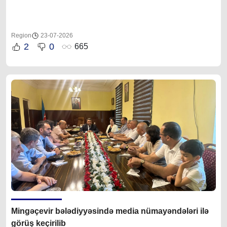
Region
23-07-2026
2
0
665
Mingəçevir bələdiyyəsində media nümayəndələri ilə
görüş keçirilib