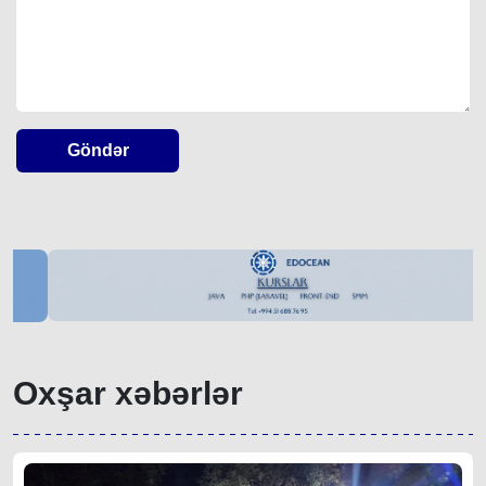
Göndər
Oxşar xəbərlər