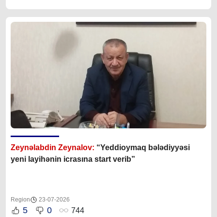
Zeynəlabdin Zeynalov:
“Yeddioymaq bələdiyyəsi
yeni layihənin icrasına start verib”
Region
23-07-2026
5
0
744