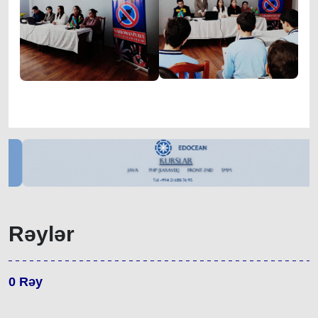
Rəylər
0
Rəy