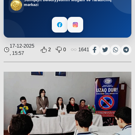
mərkəzi
17-12-2025
2
0
1641
, 15:57