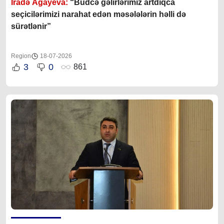
İradə Ağayeva:
“Büdcə gəlirlərimiz artdıqca
seçicilərimizi narahat edən məsələlərin həlli də
sürətlənir”
Region
18-07-2026
3
0
861