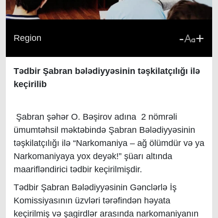
-
+
Region
Tədbir Şabran bələdiyyəsinin təşkilatçılığı ilə
keçirilib
Şabran şəhər O. Bəşirov adına 2 nömrəli
ümumtəhsil məktəbində Şabran Bələdiyyəsinin
təşkilatçılığı ilə “Narkomaniya – ağ ölümdür və ya
Narkomaniyaya yox deyək!” şüarı altında
maarifləndirici tədbir keçirilmişdir.
Tədbir Şabran Bələdiyyəsinin Gənclərlə İş
Komissiyasının üzvləri tərəfindən həyata
keçirilmiş və şagirdlər arasında narkomaniyanın