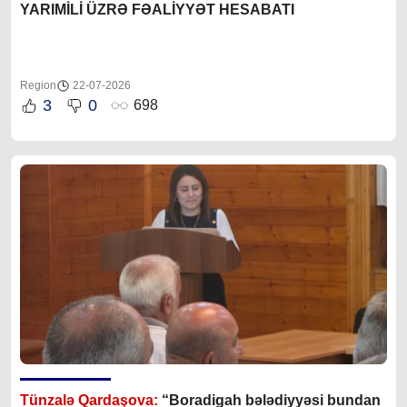
YARIMİLİ ÜZRƏ FƏALİYYƏT HESABATI
Region
22-07-2026
3
0
698
Tünzalə Qardaşova:
“Boradigah bələdiyyəsi bundan