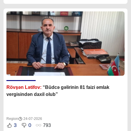
Rövşən Lətifov:
“Büdcə gəlirinin 81 faizi əmlak
vergisindən daxil olub”
Region
24-07-2026
3
0
793