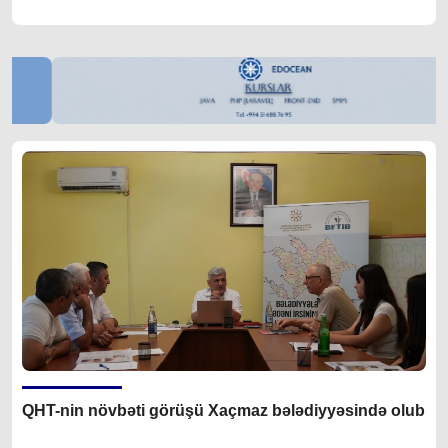
QHT-nin növbəti görüşü Xaçmaz bələdiyyəsində olub