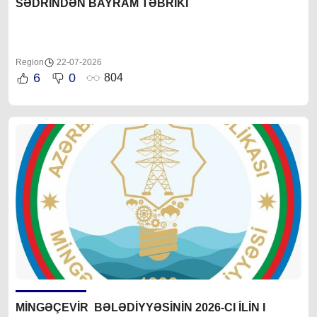
SƏDRİNDƏN BAYRAM TƏBRİKİ
Region
22-07-2026
6
0
804
MİNGƏÇEVİR BƏLƏDİYYƏSİNİN 2026-CI İLİN I