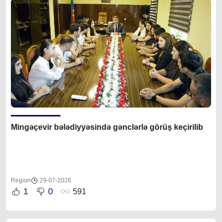
Mingəçevir bələdiyyəsində gənclərlə görüş keçirilib
Region
29-07-2026
1
0
591