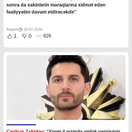
sonra da sakinlərin maraqlarına xidmət edən
fəaliyyətini davam etdirəcəkdir”
Region
20-07-2026
1
0
826
Ceyhun Zahidov
: “Yarım il ərzində əmlak vergisinin