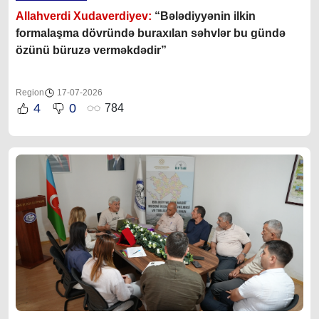
Allahverdi Xudaverdiyev:
“Bələdiyyənin ilkin
formalaşma dövründə buraxılan səhvlər bu gündə
özünü büruzə verməkdədir”
Region
17-07-2026
4
0
784