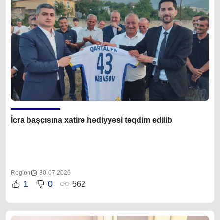
İcra başçısına xatirə hədiyyəsi təqdim edilib
Region
30-07-2026
1
0
562