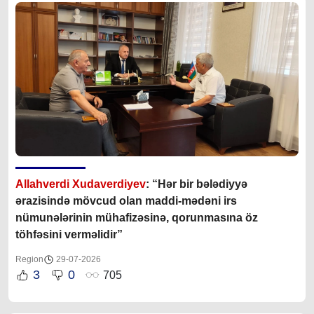
Allahverdi Xudaverdiyev
: “Hər bir bələdiyyə
ərazisində mövcud olan maddi-mədəni irs
nümunələrinin mühafizəsinə, qorunmasına öz
töhfəsini verməlidir”
Region
29-07-2026
3
0
705