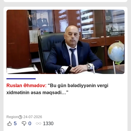
Ruslan Əhmədov:
“Bu gün bələdiyyənin vergi
xidmətinin əsas məqsədi…”
Region
24-07-2026
5
0
1330