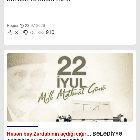
Region
23-07-2026
3
0
910
Həsən bəy Zərdabinin açdığı cığır
… BƏLƏDİYYƏ