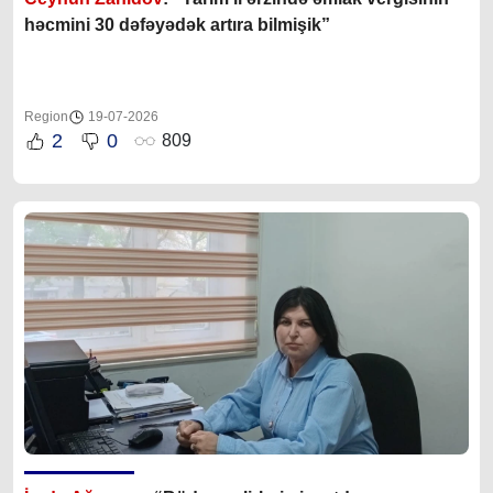
həcmini 30 dəfəyədək artıra bilmişik”
Region
19-07-2026
2
0
809