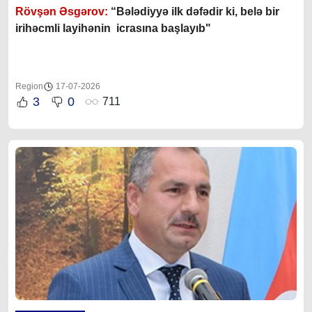
Rövşən Əsgərov:
“Bələdiyyə ilk dəfədir ki, belə bir
irihəcmli layihənin icrasına başlayıb"
Region
17-07-2026
3
0
711