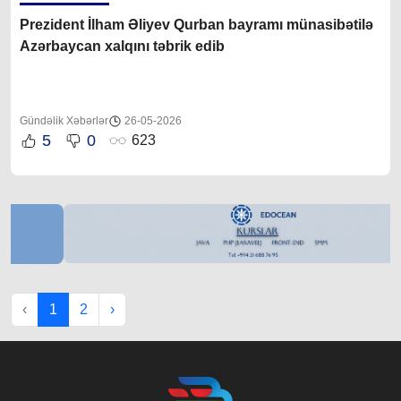
Prezident İlham Əliyev Qurban bayramı münasibətilə
Azərbaycan xalqını təbrik edib
Gündəlik Xəbərlər
26-05-2026
5
0
623
‹
1
2
›