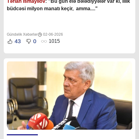
Tərlan İsmayılov
: “B
u gün elə bələdiyyələr var ki, illik
büdcəsi milyon manatı keçir, amma...."
Gündəlik Xəbərlər
02-06-2026
43
0
1015