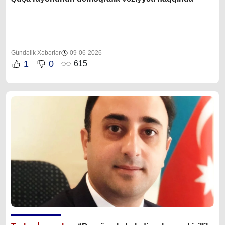
Gündəlik Xəbərlər
09-06-2026
1
0
615