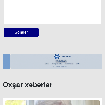
Göndər
Oxşar xəbərlər