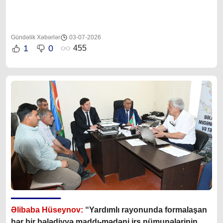
Gündəlik Xəbərlər
03-07-2026
1
0
455
Əlibaba Hüseynov:
“Yardımlı rayonunda formalaşan
hər bir bələdiyyə maddı-mədəni irs nümunələrinin