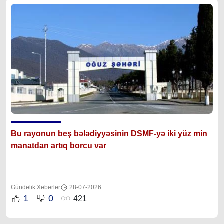
Bu rayonun beş bələdiyyəsinin DSMF-yə iki yüz min
manatdan artıq borcu var
Gündəlik Xəbərlər
28-07-2026
1
0
421