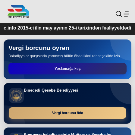
may ayının 25-i tarixindən fəaliyyətdədir.
Vergi borcunu öyrən
Bələdiyyələr qarşısında yaranmış bütün öhdəlikləri rahat şəkildə izlə
Yoxlamağa keç
Binəqədi Qəsəbə Bələdiyyəsi
Vergi borcunu ödə
Sumqayıt bələdiyyəsinin Muğam və Yaradıcılıq