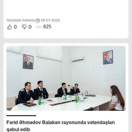
Gündəlik Xəbərlər
06-07-2026
0
0
625
Fərid Əhmədov Balakən rayonunda vətəndaşları
qəbul edib