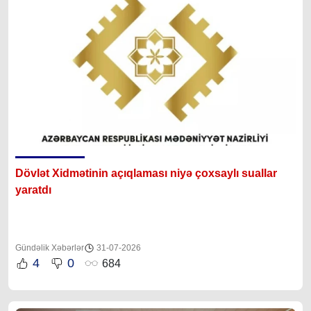
Dövlət Xidmətinin açıqlaması niyə çoxsaylı suallar
yaratdı
Gündəlik Xəbərlər
31-07-2026
4
0
684