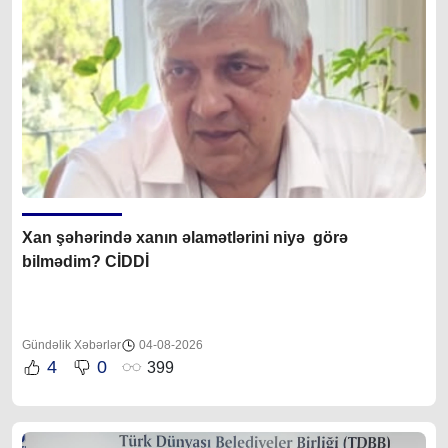
Xan şəhərində xanın əlamətlərini niyə görə
bilmədim? CİDDİ
Gündəlik Xəbərlər
04-08-2026
4
0
399