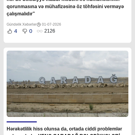
qorunmasına və mühafizəsinə öz töhfəsini verməyə
çalışmalıdır”
Gündəlik Xəbərlər
01-07-2026
4
0
2126
Hərəkətlilik hiss olunsa da, ortada ciddi problemlər