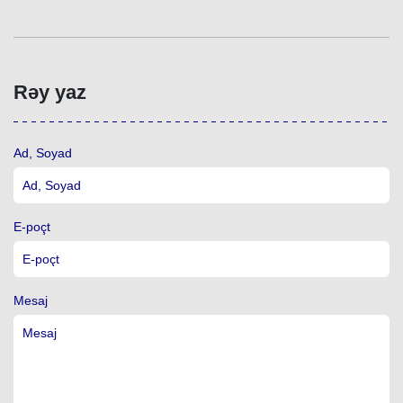
Rəy yaz
Ad, Soyad
E-poçt
Mesaj