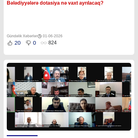
Bələdiyyələrə dotasiya nə vaxt ayrılacaq?
Gündəlik Xəbərlər
01-06-2026
20
0
824