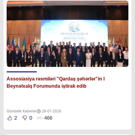
Assosiasiya rəsmiləri "Qardaş şəhərlər"in I
Beynəlxalq Forumunda iştirak edib
Gündəlik Xəbərlər
28-07-2026
2
0
466