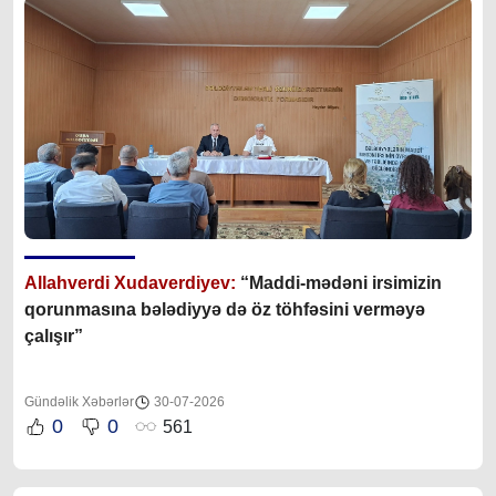
Allahverdi Xudaverdiyev:
“Maddi-mədəni irsimizin
qorunmasına bələdiyyə də öz töhfəsini verməyə
çalışır”
Gündəlik Xəbərlər
30-07-2026
0
0
561