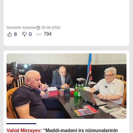
Gündəlik Xəbərlər
30-06-2026
8
0
794
Vahid Mirzəyev:
“Maddi-mədəni irs nümunələrinin