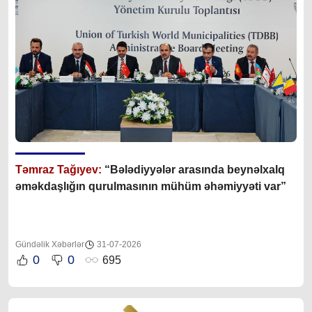
Təmraz Tağıyev:
“Bələdiyyələr arasında beynəlxalq
əməkdaşlığın qurulmasının mühüm əhəmiyyəti var”
Gündəlik Xəbərlər
31-07-2026
0
0
695