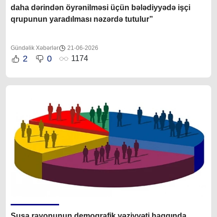
daha dərindən öyrənilməsi üçün bələdiyyədə işçi
qrupunun yaradılması nəzərdə tutulur”
Gündəlik Xəbərlər
21-06-2026
2
0
1174
Şuşa rayonunun demoqrafik vəziyyəti haqqında