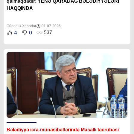
qalmaqdadır:
YENƏ QARADAĞ BƏLƏDİYYƏLƏRİ
HAQQINDA
Gündəlik Xəbərlər
01-07-2026
4
0
537
Bələdiyyə icra-münasibətlərində Masallı təcrübəsi