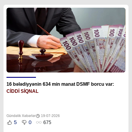
16 bələdiyyənin 634 min manat DSMF borcu var:
CİDDİ SİQNAL
Gündəlik Xəbərlər
19-07-2026
5
0
675