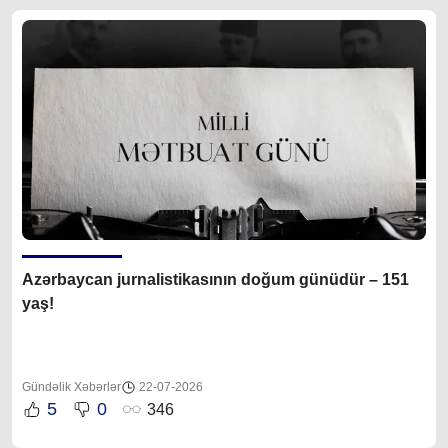
Azərbaycan jurnalistikasının doğum günüdür – 151
yaş!
Gündəlik Xəbərlər
22-07-2026
5
0
346