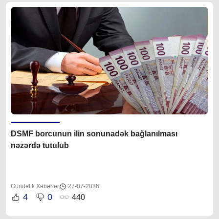
DSMF borcunun ilin sonunadək bağlanılması
nəzərdə tutulub
Gündəlik Xəbərlər
27-07-2026
4
0
440