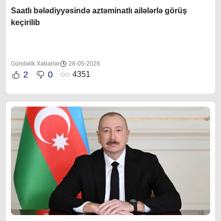
Saatlı bələdiyyəsində aztəminatlı ailələrlə görüş
keçirilib
Gündəlik Xəbərlər
28-05-2026
2
0
4351