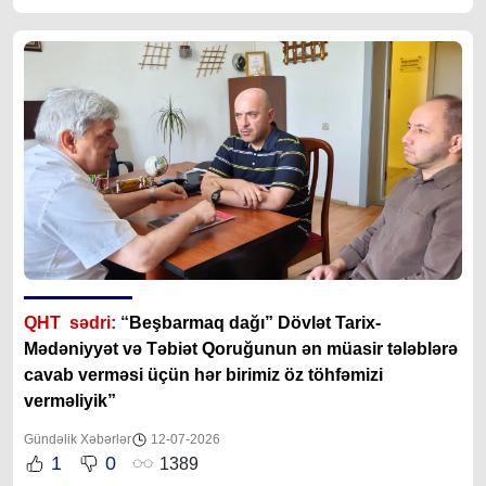
QHT sədri:
“
Beşbarmaq dağı” Dövlət Tarix-
Mədəniyyət və Təbiət Qoruğunun ən müasir tələblərə
cavab verməsi üçün hər birimiz öz töhfəmizi
verməliyik”
Gündəlik Xəbərlər
12-07-2026
1
0
1389