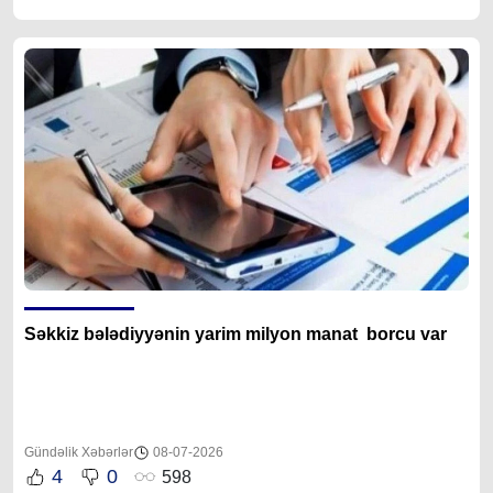
Səkkiz bələdiyyənin yarim milyon manat borcu var
Gündəlik Xəbərlər
08-07-2026
4
0
598