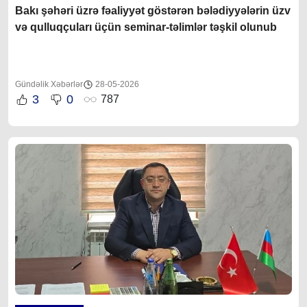
Bakı şəhəri üzrə fəaliyyət göstərən bələdiyyələrin üzv
və qulluqçuları üçün seminar-təlimlər təşkil olunub
Gündəlik Xəbərlər
28-05-2026
3
0
787