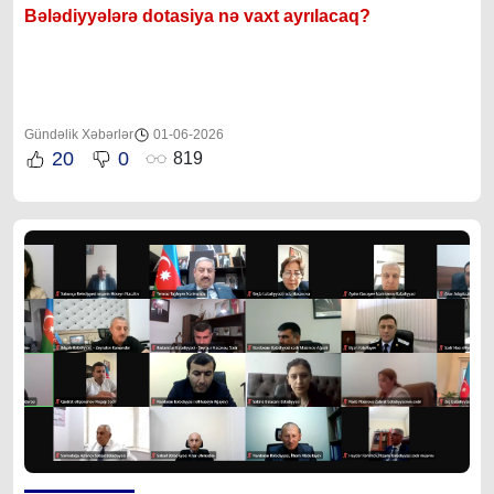
Bələdiyyələrə dotasiya nə vaxt ayrılacaq?
Gündəlik Xəbərlər
01-06-2026
20
0
819