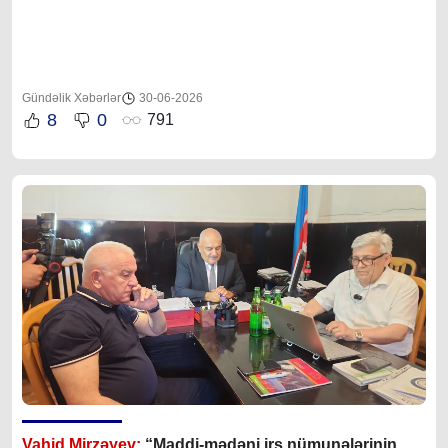
Gündəlik Xəbərlər
30-06-2026
8
0
791
Vahid Mirzəyev:
“Maddi-mədəni irs nümunələrinin