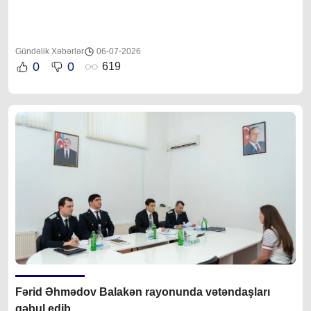
Gündəlik Xəbərlər
06-07-2026
0
0
619
Fərid Əhmədov Balakən rayonunda vətəndaşları
qəbul edib