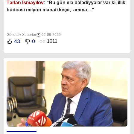
Tərlan İsmayılov
: “B
u gün elə bələdiyyələr var ki, illik
büdcəsi milyon manatı keçir, amma...."
Gündəlik Xəbərlər
02-06-2026
43
0
1011