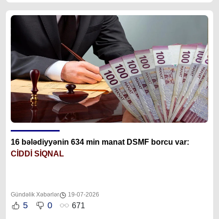
16 bələdiyyənin 634 min manat DSMF borcu var:
CİDDİ SİQNAL
Gündəlik Xəbərlər
19-07-2026
5
0
671