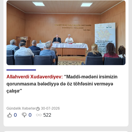
Allahverdi Xudaverdiyev:
“Maddi-mədəni irsimizin
qorunmasına bələdiyyə də öz töhfəsini verməyə
çalışır”
Gündəlik Xəbərlər
30-07-2026
0
0
522