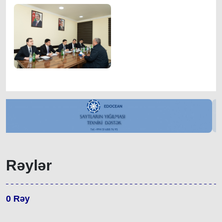
Rəylər
0
Rəy