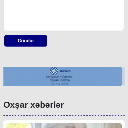
Göndər
Oxşar xəbərlər