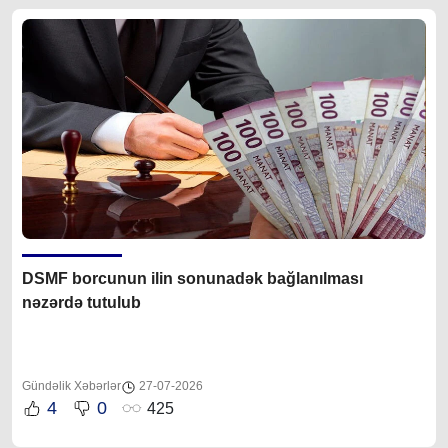
DSMF borcunun ilin sonunadək bağlanılması
nəzərdə tutulub
Gündəlik Xəbərlər
27-07-2026
4
0
425