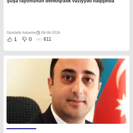
Şuşa rayonunun demoqrafik vəziyyəti haqqında
Gündəlik Xəbərlər
09-06-2026
1
0
611