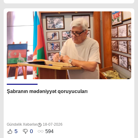
Şabranın mədəniyyət qoruyucuları
Gündəlik Xəbərlər
18-07-2026
5
0
594