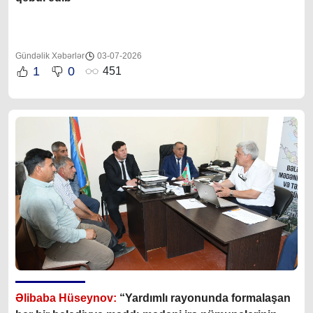
Gündəlik Xəbərlər
03-07-2026
1
0
451
Əlibaba Hüseynov:
“Yardımlı rayonunda formalaşan