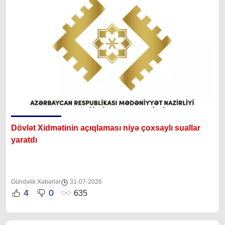
Dövlət Xidmətinin açıqlaması niyə çoxsaylı suallar
yaratdı
Gündəlik Xəbərlər
31-07-2026
4
0
635