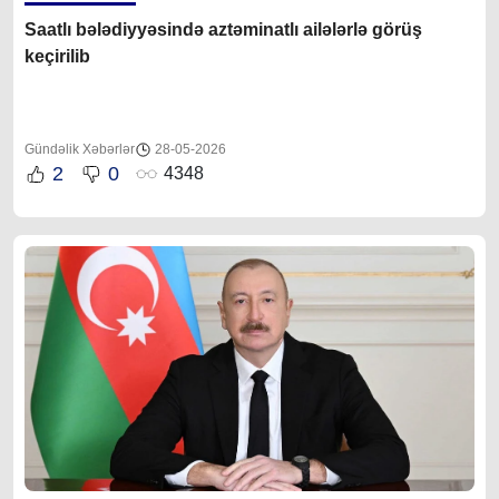
Saatlı bələdiyyəsində aztəminatlı ailələrlə görüş
keçirilib
Gündəlik Xəbərlər
28-05-2026
2
0
4348