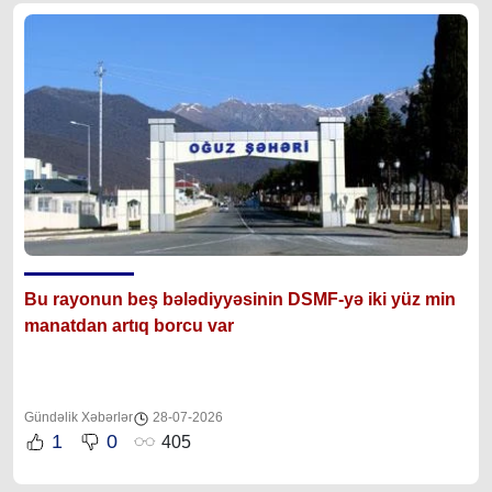
Bu rayonun beş bələdiyyəsinin DSMF-yə iki yüz min
manatdan artıq borcu var
Gündəlik Xəbərlər
28-07-2026
1
0
405