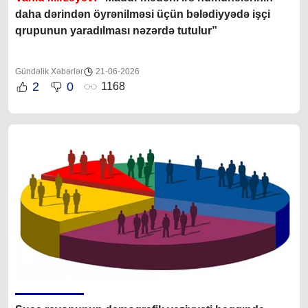
daha dərindən öyrənilməsi üçün bələdiyyədə işçi
qrupunun yaradılması nəzərdə tutulur”
Gündəlik Xəbərlər
21-06-2026
2
0
1168