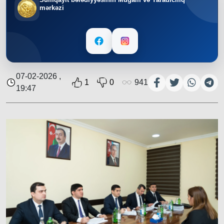
mərkəzi
07-02-2026 ,
1
0
941
19:47