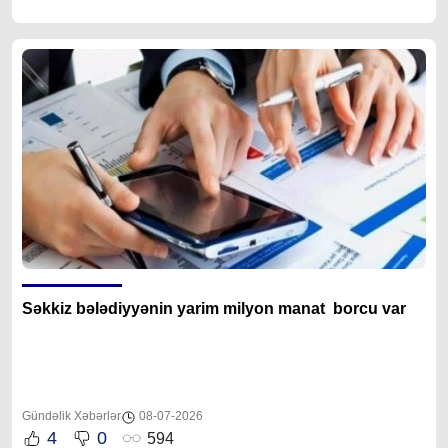
Səkkiz bələdiyyənin yarim milyon manat borcu var
Gündəlik Xəbərlər
08-07-2026
4
0
594