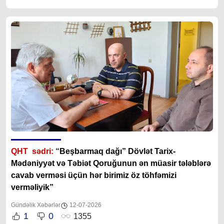
QHT sədri:
“
Beşbarmaq dağı” Dövlət Tarix-
Mədəniyyət və Təbiət Qoruğunun ən müasir tələblərə
cavab verməsi üçün hər birimiz öz töhfəmizi
verməliyik”
Gündəlik Xəbərlər
12-07-2026
1
0
1355