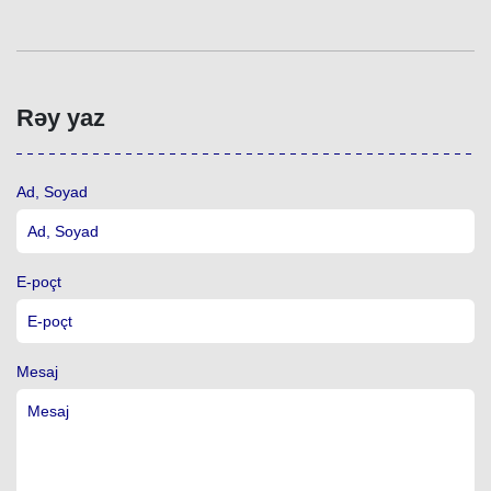
Rəy yaz
Ad, Soyad
E-poçt
Mesaj