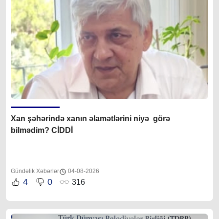
Xan şəhərində xanın əlamətlərini niyə görə
bilmədim? CİDDİ
Gündəlik Xəbərlər
04-08-2026
4
0
316