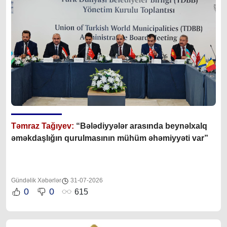
Təmraz Tağıyev:
“Bələdiyyələr arasında beynəlxalq
əməkdaşlığın qurulmasının mühüm əhəmiyyəti var”
Gündəlik Xəbərlər
31-07-2026
0
0
615