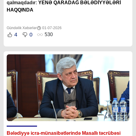
qalmaqdadır:
YENƏ QARADAĞ BƏLƏDİYYƏLƏRİ
HAQQINDA
Gündəlik Xəbərlər
01-07-2026
4
0
530
Bələdiyyə icra-münasibətlərində Masallı təcrübəsi