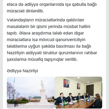
eləcə də ədliyyə orqanlarında işə qəbulla bağlı
müraciəti dinlənilib.
Vətəndaşların müraciətlərində qaldırılan
məsələlərin bir qismi yerində müsbət həllini
tapıb. Əlavə araşdırma tələb edən digər
müraciətlərə isə mövcud qanunvericiliyin
tələblərinə uyğun şəkildə baxılması ilə bağlı
Nazirliyin aidiyyəti struktur qurumlarının rəhbər
şəxslərinə müvafiq tapşırıqlar verilib.
Ədliyyə Nazirliyi