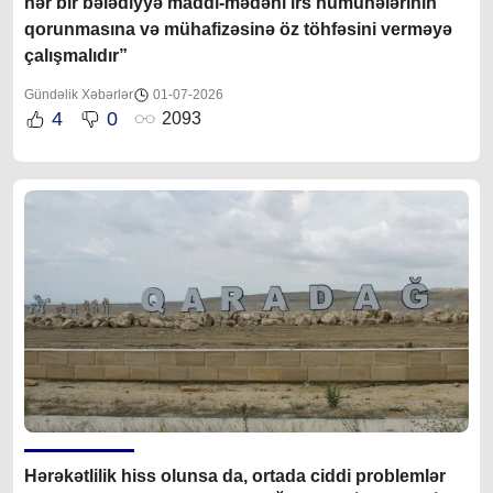
hər bir bələdiyyə maddı-mədəni irs nümunələrinin
qorunmasına və mühafizəsinə öz töhfəsini verməyə
çalışmalıdır”
Gündəlik Xəbərlər
01-07-2026
4
0
2093
Hərəkətlilik hiss olunsa da, ortada ciddi problemlər