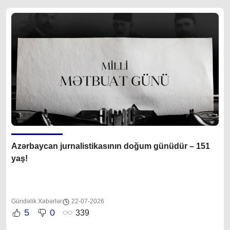
Azərbaycan jurnalistikasının doğum günüdür – 151
yaş!
Gündəlik Xəbərlər
22-07-2026
5
0
339