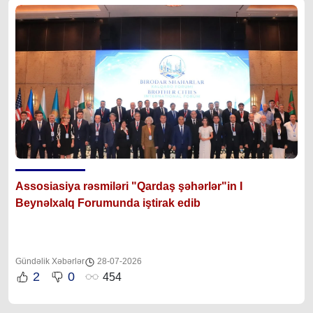
Assosiasiya rəsmiləri "Qardaş şəhərlər"in I
Beynəlxalq Forumunda iştirak edib
Gündəlik Xəbərlər
28-07-2026
2
0
454