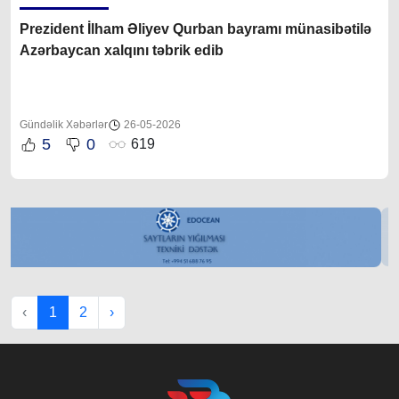
Prezident İlham Əliyev Qurban bayramı münasibətilə
Azərbaycan xalqını təbrik edib
Gündəlik Xəbərlər
26-05-2026
5
0
619
‹
1
2
›