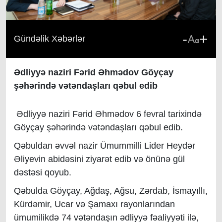
-
+
Gündəlik Xəbərlər
Ədliyyə naziri Fərid Əhmədov Göyçay
şəhərində vətəndaşları qəbul edib
Ədliyyə naziri Fərid Əhmədov 6 fevral tarixində
Göyçay şəhərində vətəndaşları qəbul edib.
Qəbuldan əvvəl nazir Ümummilli Lider Heydər
Əliyevin abidəsini ziyarət edib və önünə gül
dəstəsi qoyub.
Qəbulda Göyçay, Ağdaş, Ağsu, Zərdab, İsmayıllı,
Kürdəmir, Ucar və Şamaxı rayonlarından
ümumilikdə 74 vətəndaşın ədliyyə fəaliyyəti ilə,