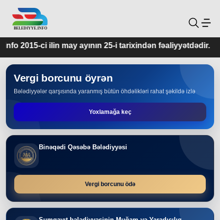
yının 25-i tarixindən fəaliyyətdədir.
Vergi borcunu öyrən
Bələdiyyələr qarşısında yaranmış bütün öhdəlikləri rahat şəkildə izlə
Yoxlamağa keç
Binəqədi Qəsəbə Bələdiyyəsi
Vergi borcunu ödə
Sumqayıt bələdiyyəsinin Muğam və Yaradıcılıq