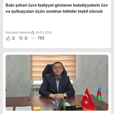
Bakı şəhəri üzrə fəaliyyət göstərən bələdiyyələrin üzv
və qulluqçuları üçün seminar-təlimlər təşkil olunub
Gündəlik Xəbərlər
28-05-2026
3
0
783