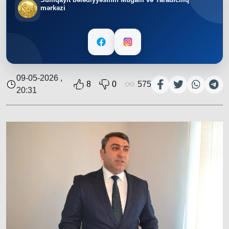
mərkəzi
09-05-2026 ,
8
0
575
20:31