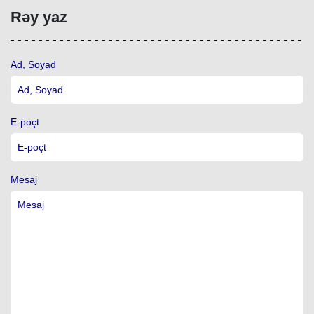
Rəy yaz
Ad, Soyad
E-poçt
Mesaj