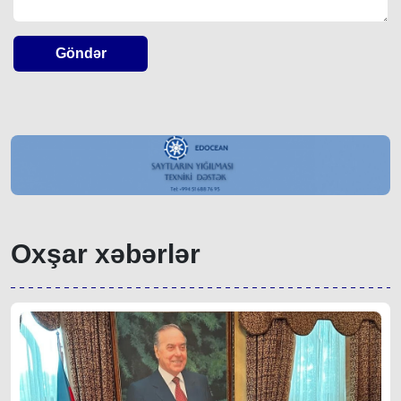
Göndər
Oxşar xəbərlər