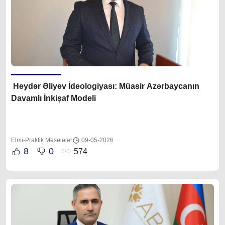
Heydər Əliyev İdeologiyası: Müasir Azərbaycanın
Davamlı İnkişaf Modeli
Elmi-Praktik Məsələlər
09-05-2026
8
0
574