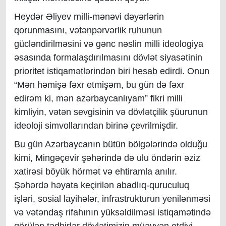
Heydər Əliyev milli-mənəvi dəyərlərin
qorunmasını, vətənpərvərlik ruhunun
gücləndirilməsini və gənc nəslin milli ideologiya
əsasında formalaşdırılmasını dövlət siyasətinin
prioritet istiqamətlərindən biri hesab edirdi. Onun
“Mən həmişə fəxr etmişəm, bu gün də fəxr
edirəm ki, mən azərbaycanlıyam” fikri milli
kimliyin, vətən sevgisinin və dövlətçilik şüurunun
ideoloji simvollarından birinə çevrilmişdir.
Bu gün Azərbaycanın bütün bölgələrində olduğu
kimi, Mingəçevir şəhərində də ulu öndərin əziz
xatirəsi böyük hörmət və ehtiramla anılır.
Şəhərdə həyata keçirilən abadlıq-quruculuq
işləri, sosial layihələr, infrastrukturun yenilənməsi
və vətəndaş rifahının yüksəldilməsi istiqamətində