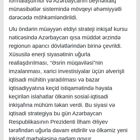
formalaşdırıldı və Azərbaycanın beynəlxalq
münasibətlər sistemində mövqeyi əhəmiyyətli
dərəcədə möhkəmləndirildi.
Ulu öndərin müəyyən etdiyi strateji inkişaf kursu
nəticəsində Azərbaycan qısa müddət ərzində
regionun aparıcı dövlətlərindən birinə çevrildi.
Xüsusilə enerji siyasətinin uğurla
reallaşdırılması, “Əsrin müqaviləsi”nin
imzalanması, xarici investisiyalar üçün əlverişli
iqtisadi mühitin yaradılması və bazar
iqtisadiyyatına keçid istiqamətində həyata
keçirilən islahatlar ölkənin sosial-iqtisadi
inkişafına mühüm təkan verdi. Bu siyasi və
iqtisadi strategiya bu gün Azərbaycan
Respublikasının Prezidenti İlham Əliyev
tərəfindən uğurla davam etdirilir və ölkəmiz yeni
inkişaf mərhələsinə qədəm qoyur.