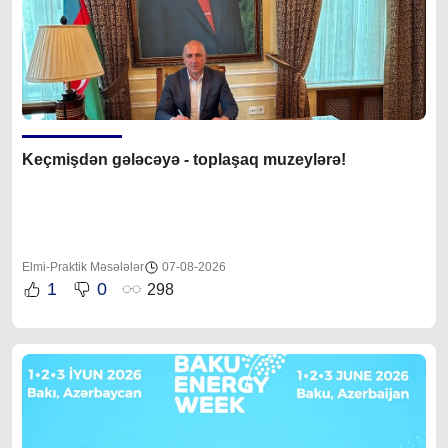
Keçmişdən gələcəyə - toplaşaq muzeylərə!
Elmi-Praktik Məsələlər
07-08-2026
1
0
298