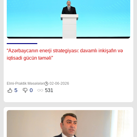
“Azərbaycanın enerji strategiyası: davamlı inkişafın və
iqtisadi gücün təməli”
Elmi-Praktik Məsələlər
02-06-2026
5
0
531