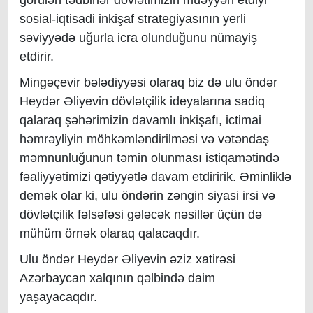
görülən tədbirlər dövlətimizin müəyyən etdiyi
sosial-iqtisadi inkişaf strategiyasının yerli
səviyyədə uğurla icra olunduğunu nümayiş
etdirir.
Mingəçevir bələdiyyəsi olaraq biz də ulu öndər
Heydər Əliyevin dövlətçilik ideyalarına sadiq
qalaraq şəhərimizin davamlı inkişafı, ictimai
həmrəyliyin möhkəmləndirilməsi və vətəndaş
məmnunluğunun təmin olunması istiqamətində
fəaliyyətimizi qətiyyətlə davam etdiririk. Əminliklə
demək olar ki, ulu öndərin zəngin siyasi irsi və
dövlətçilik fəlsəfəsi gələcək nəsillər üçün də
mühüm örnək olaraq qalacaqdır.
Ulu öndər Heydər Əliyevin əziz xatirəsi
Azərbaycan xalqının qəlbində daim
yaşayacaqdır.