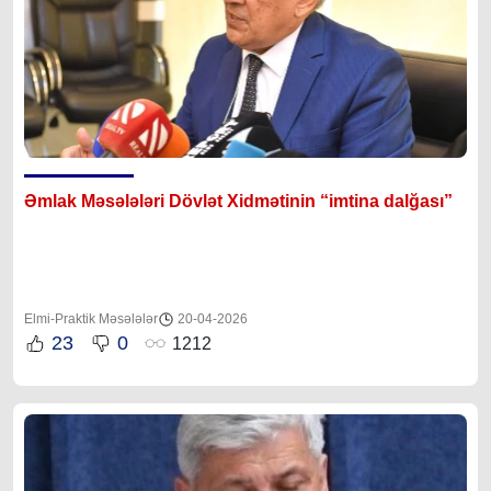
Əmlak Məsələləri Dövlət Xidmətinin “imtina dalğası”
Elmi-Praktik Məsələlər
20-04-2026
23
0
1212