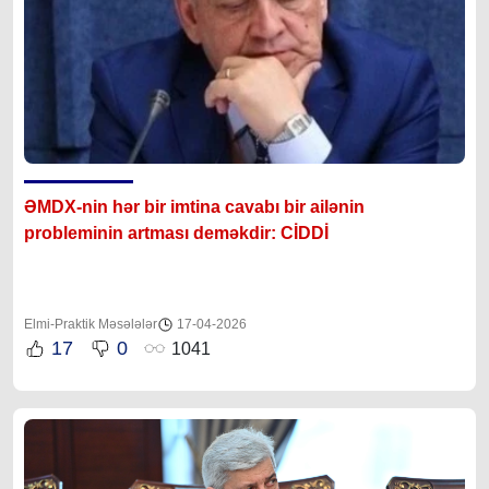
ƏMDX-nin hər bir imtina cavabı bir ailənin
probleminin artması deməkdir: CİDDİ
Elmi-Praktik Məsələlər
17-04-2026
17
0
1041