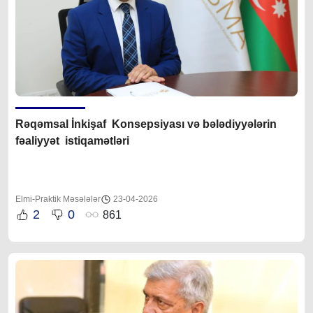
Rəqəmsal İnkişaf Konsepsiyası və bələdiyyələrin
fəaliyyət istiqamətləri
Elmi-Praktik Məsələlər
23-04-2026
2
0
861