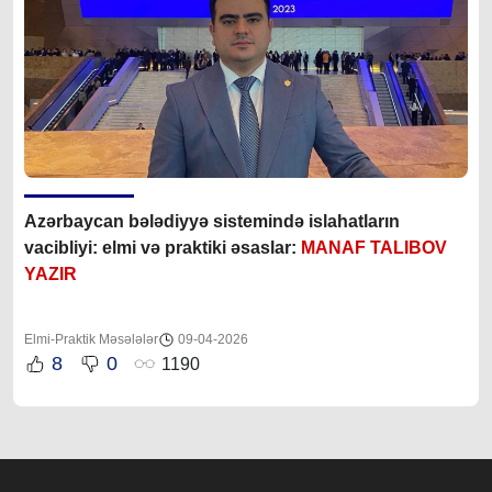
Azərbaycan bələdiyyə sistemində islahatların
vacibliyi: elmi və praktiki əsaslar:
MANAF TALIBOV
YAZIR
Elmi-Praktik Məsələlər
09-04-2026
8
0
1190