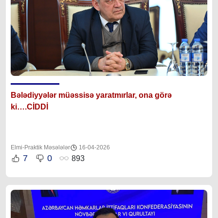
Bələdiyyələr müəssisə yaratmırlar, ona görə
ki….CİDDİ
Elmi-Praktik Məsələlər
16-04-2026
7
0
893