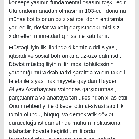
konsepsiyasının fundamental əsasını təşkil edir.
Ulu öndərin anadan olmasının 103-cü ildönümü
münasibətilə onun əziz xatirəsi dərin ehtiramla
yad edilir, dövlət və xalq qarşısındakı misilsiz
xidmətləri minnətdarlıq hissi ilə xatırlanır.
Müstəqilliyin ilk illərində ölkəmiz ciddi siyasi,
iqtisadi və sosial böhranlarla üz-üzə qalmışdı.
Dövlət müstəqilliyinin itirilməsi təhlükəsinin
yarandığı mürəkkəb tarixi şəraitdə xalqın təkidli
tələbi ilə siyasi hakimiyyətə qayıdan Heydər
Əliyev Azərbaycanı vətəndaş qarşıdurması,
parçalanma və anarxiya təhlükəsindən xilas etdi.
Onun rəhbərliyi ilə ölkədə ictimai-siyasi sabitlik
təmin olundu, hüquqi və demokratik dövlət
quruculuğu istiqamətində mühüm institusional
islahatlar həyata keçirildi, milli ordu