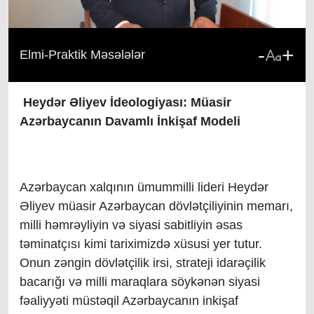
-
+
Elmi-Praktik Məsələlər
Heydər Əliyev İdeologiyası: Müasir
Azərbaycanın Davamlı İnkişaf Modeli
Azərbaycan xalqının ümummilli lideri Heydər
Əliyev müasir Azərbaycan dövlətçiliyinin memarı,
milli həmrəyliyin və siyasi sabitliyin əsas
təminatçısı kimi tariximizdə xüsusi yer tutur.
Onun zəngin dövlətçilik irsi, strateji idarəçilik
bacarığı və milli maraqlara söykənən siyasi
fəaliyyəti müstəqil Azərbaycanın inkişaf