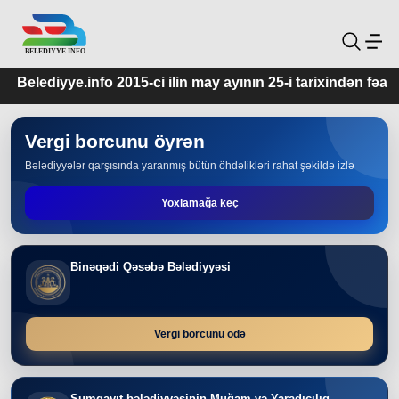
ye.info 2015-ci ilin may ayının 25-i tarixindən fəaliyyətdədir.
Vergi borcunu öyrən
Bələdiyyələr qarşısında yaranmış bütün öhdəlikləri rahat şəkildə izlə
Yoxlamağa keç
Binəqədi Qəsəbə Bələdiyyəsi
Vergi borcunu ödə
Sumqayıt bələdiyyəsinin Muğam və Yaradıcılıq