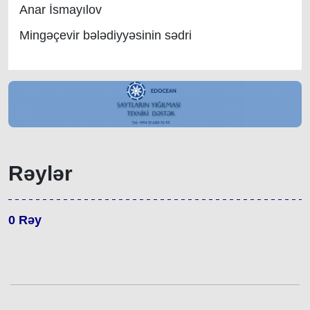
Anar İsmayılov
Mingəçevir bələdiyyəsinin sədri
Rəylər
0
Rəy