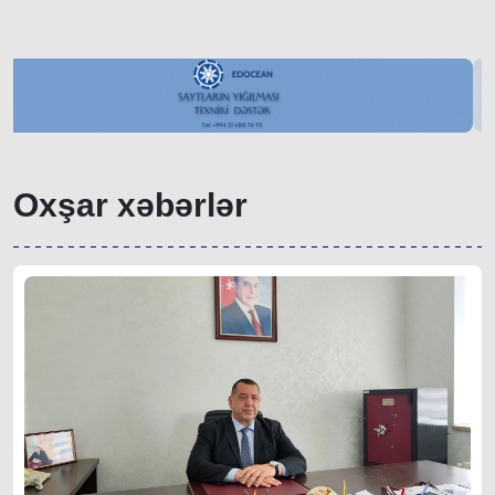
Oxşar xəbərlər