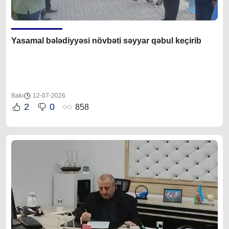
Yasamal bələdiyyəsi növbəti səyyar qəbul keçirib
Bakı
12-07-2026
2
0
858