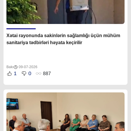
Xətai rayonunda sakinlərin sağlamlığı üçün mühüm
sanitariya tədbirləri həyata keçirilir
Bakı
09-07-2026
1
0
887