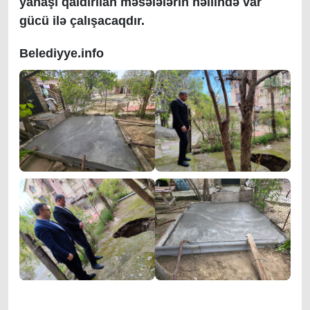
yanaşı qaldırılan məsələlərin həllində var
gücü ilə çalışacaqdır.
Belediyye.info