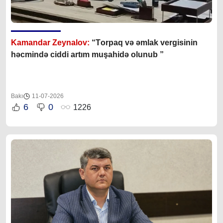
Kamandar Zeynalov:
“T
orpaq və əmlak vergisinin
həcmində ciddi artım muşahidə olunub ”
Bakı
11-07-2026
6
0
1226