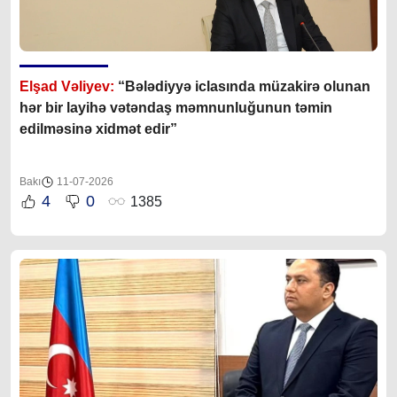
Elşad Vəliyev:
“Bələdiyyə iclasında müzakirə olunan
hər bir layihə vətəndaş məmnunluğunun təmin
edilməsinə xidmət edir”
Bakı
11-07-2026
4
0
1385