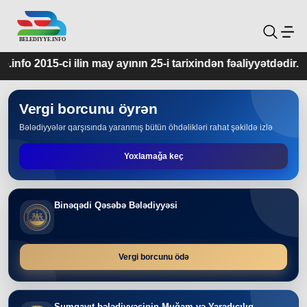
y ayının 25-i tarixindən fəaliyyətdədir.
Vergi borcunu öyrən
Bələdiyyələr qarşısında yaranmış bütün öhdəlikləri rahat şəkildə izlə
Yoxlamağa keç
Binəqədi Qəsəbə Bələdiyyəsi
Vergi borcunu ödə
Sumqayıt bələdiyyəsinin Muğam və Yaradıcılıq