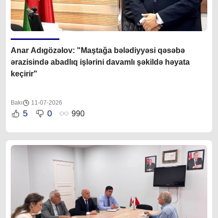
Anar Adıgözəlov: "Maştağa bələdiyyəsi qəsəbə
ərazisində abadlıq işlərini davamlı şəkildə həyata
keçirir"
Bakı
11-07-2026
5
0
990