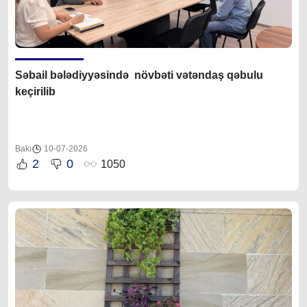
Səbail bələdiyyəsində növbəti vətəndaş qəbulu
keçirilib
Bakı
10-07-2026
2
0
1050