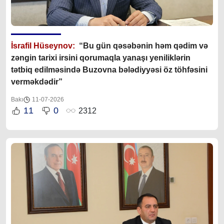
İsrafil Hüseynov:
“Bu gün qəsəbənin həm qədim və
zəngin tarixi irsini qorumaqla yanaşı yeniliklərin
tətbiq edilməsində Buzovna bələdiyyəsi öz töhfəsini
verməkdədir”
Bakı
11-07-2026
11
0
2312