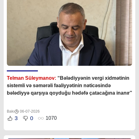
Telman Süleymanov:
“Bələdiyyənin vergi xidmətinin
sistemli və səmərəli fəaliyyətinin nəticəsində
bələdiyyə qarşıya qoyduğu hədəfə çatacağına inanır”
Bakı
06-07-2026
3
0
1070