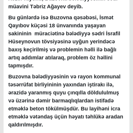
müavini Təbriz Ağayev deyib.
Bu günlərdə isə Buzovna qəsəbəsi, İsmət
Qayıbov küçəsi 18 ünvanında yaşayan
sakininin müraciətinə bələdiyyə sədri İsrafil
Hüseynovun tövsiyəsinə uyğun yerindəcə
baxış keçirilmiş və problemin həlli ilə bağlı
artıq addımlar atılaraq, problem öz həllini
tapmışdır.
Buzovna bələdiyyəsinin və rayon kommunal
təsərrüfat birliyininin yaxından iştirakı ilə,
ərazidə yaranmış quyu çınqılla döldululmuş
və üzərinə dəmir barmaqlıqlardan istifadə
etməklə beton tökülmüşdür. Bu layihəni icra
etməklə vətəndaş üçün həyatı təhlükə aradan
qaldırılmışdır.