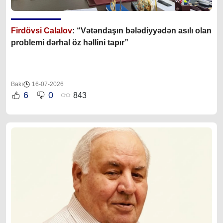
Firdövsi Calalov
: “Vətəndaşın bələdiyyədən asılı olan
problemi dərhal öz həllini tapır”
Bakı
16-07-2026
6
0
843