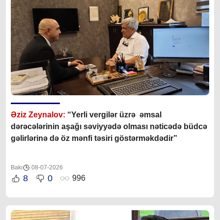
Əziz Zeynalov:
“Yerli vergilər üzrə əmsal
dərəcələrinin aşağı səviyyədə olması nəticədə büdcə
gəlirlərinə də öz mənfi təsiri göstərməkdədir”
Bakı
08-07-2026
8
0
996