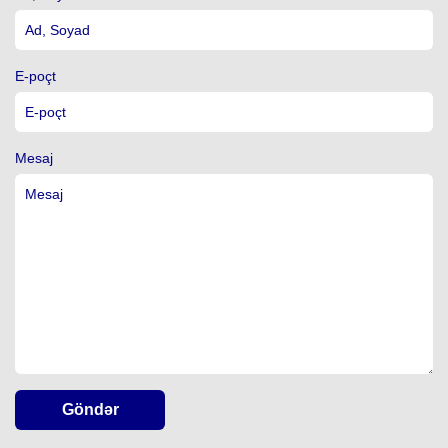
E-poçt
Mesaj
Göndər