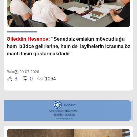
Əlfəddin Həsənov:
“S
ənədsiz əmlakın mövcudluğu
həm büdcə gəlirlərinə, həm də layihələrin icrasına öz
mənfi təsiri göstərməkdədir”
Bakı
09-07-2026
3
0
1064