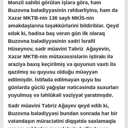
Mənzil sahibi görülən işlərə görə, həm
Buzovna bələdiyyəsinin rəhbərliyinə, həm də
Xəzər MKTB-nin 136 saylı MKİS-nin
əməkdaşlarına təşəkkürlərini bildiriblər. Qeyd
edək ki, hadisə baş verən gün ilk olaraq
Buzovna bələdiyyəsinin sədri İsrafil
Hüseynov, sədr müavini Təbriz Ağayevin,
Xəzər MKTB-nin mütəxəssislərin iştirakı ilə
əraziyə baxış keçirilmiş və quyunun vaxtı ilə
qazılmış su quyusu olduğu müəyyən
edilmişdir. İstifadə edilməyən quyu bu
günlərdə güclü yağışlar nəticəsində suxurları
yuyulmuş və təhlükəli vəziyyət yaratmışdır.
Sədr müavini Təbriz Ağayev qeyd edib ki,
Buzovna bələdiyyəsi bundan sonrada hər bir
vətəndaşın müraciətini diqqətdə saxlamaqla