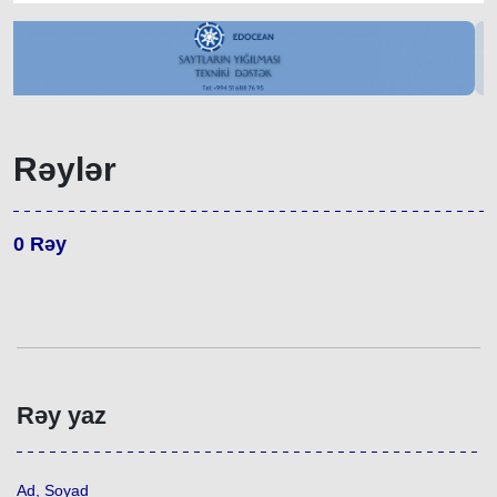
Rəylər
0
Rəy
Rəy yaz
Ad, Soyad