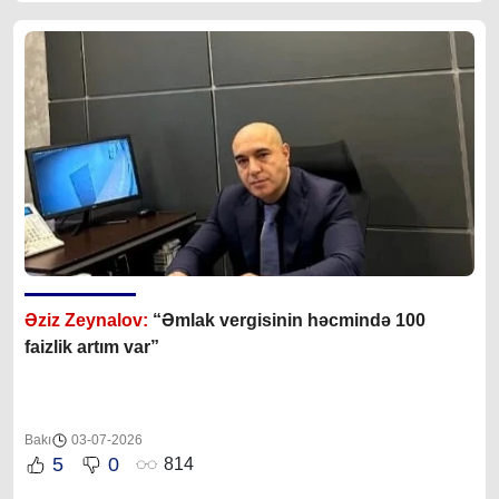
Əziz Zeynalov:
“Əmlak vergisinin həcmində 100
faizlik artım var”
Bakı
03-07-2026
5
0
814