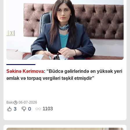
Səkinə Kərimova
: “Büdcə gəlirlərində ən yüksək yeri
əmlak və torpaq vergiləri təşkil etmişdir”
Bakı
06-07-2026
3
0
1103