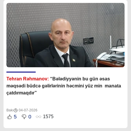
Tehran Rəhmanov:
“Bələdiyyənin bu gün əsas
məqsədi büdcə gəlirlərinin həcmini yüz min manata
çatdırmaqdır”
Bakı
04-07-2026
5
0
1575