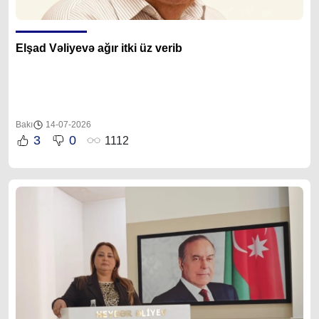
Elşad Vəliyevə ağır itki üz verib
Bakı
14-07-2026
3
0
1112