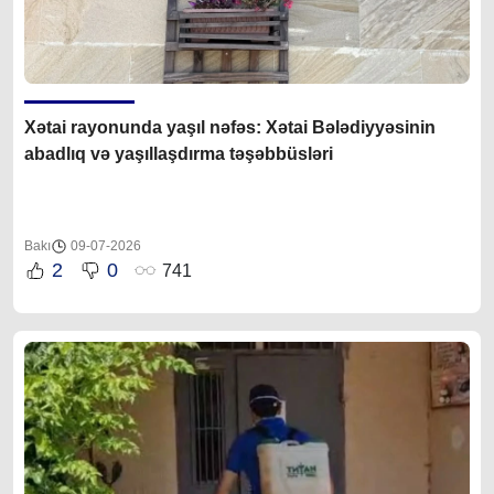
Xətai rayonunda yaşıl nəfəs: Xətai Bələdiyyəsinin
abadlıq və yaşıllaşdırma təşəbbüsləri
Bakı
09-07-2026
2
0
741