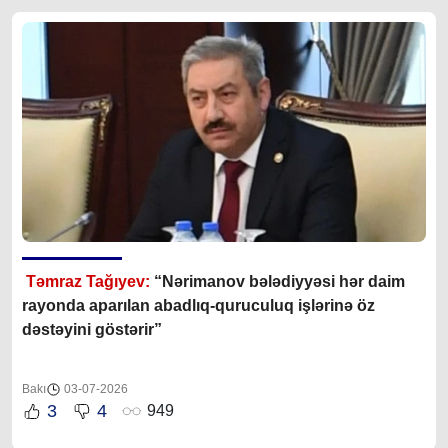
Təmraz Tağıyev:
“Nərimanov bələdiyyəsi hər daim
rayonda aparılan abadlıq-quruculuq işlərinə öz
dəstəyini göstərir”
Bakı
03-07-2026
3
4
949