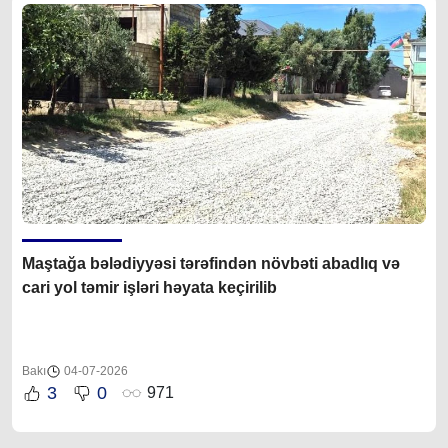
Maştağa bələdiyyəsi tərəfindən növbəti abadlıq və
cari yol təmir işləri həyata keçirilib
Bakı
04-07-2026
3
0
971