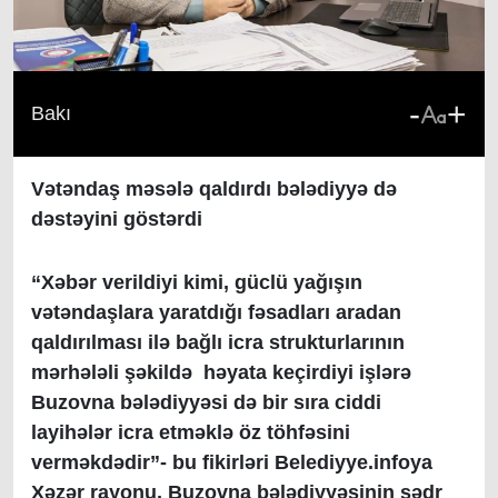
-
+
Bakı
Vətəndaş məsələ qaldırdı bələdiyyə də
dəstəyini göstərdi
“Xəbər verildiyi kimi, güclü yağışın
vətəndaşlara yaratdığı fəsadları aradan
qaldırılması ilə bağlı icra strukturlarının
mərhələli şəkildə həyata keçirdiyi işlərə
Buzovna bələdiyyəsi də bir sıra ciddi
layihələr icra etməklə öz töhfəsini
verməkdədir”- bu fikirləri Belediyye.infoya
Xəzər rayonu, Buzovna bələdiyyəsinin sədr