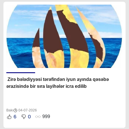
Zirə bələdiyyəsi tərəfindən iyun ayında qəsəbə
ərazisində
bir sıra
layihələr icra edilib
Bakı
04-07-2026
6
0
999