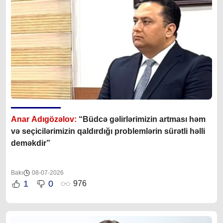
Anar Adıgözəlov:
“Büdcə gəlirlərimizin artması həm
və seçicilərimizin qaldırdığı problemlərin sürətli həlli
deməkdir”
Bakı
08-07-2026
1
0
976