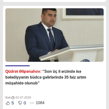
Qüdrət Əlipənahov:
“
Son üç il ərzində isə
bələdiyyənin büdcə gəlirlərində 35 faiz artım
müşahidə olunub
”
Bakı
02-07-2026
5
0
1084