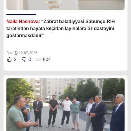
Nailə Nəsirova:
“
Zabrat bələdiyyəsi Sabunçu RİH
tərəfindən həyata keçirlən layihələrə öz dəstəyini
göstərməkdədir”
Bakı
12-07-2026
2
0
904