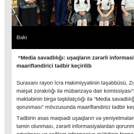
Bakı
“Media savadlılığı: uşaqların zərərli infor
maarifləndirici tədbir keçirilib
Suraxanı rayon İcra Hakimiyyətinin təşəbbüsü, Z
məişət zorakılığı ilə mübarizəyə dair komissiyas
məktəbinin birgə təşkilatçılığı ilə “Media savadlıl
qorunması” mövzusunda maarifləndirici tədbir keçi
Tədbirin əsas məqsədi uşaqların və yeniyetmələri
təmin olunması, zərərli informasiyalardan qorunma 