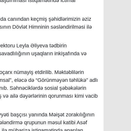
aşdırılması istiqamətində ictimai
da canından keçmiş şəhidlərimizin əziz
ının Dövlət Himninin səsləndirilməsi ilə
rektoru Leyla Əliyeva tədbirin
vadlılığının uşaqların inkişafında və
arx nümayiş etdirilib. Məktəblilərin
msal”, eləcə də “Görünməyən təhlükə” adlı
anıb. Səhnəciklərdə sosial şəbəkələrin
nış və ailə dəyərlərinin qorunması kimi vacib
əti başçısı yanında Məişət zorakılığının
qələndirmə qrupunun məsul katibi Asəf
 ilə mübarizə istiqamətində aparılan