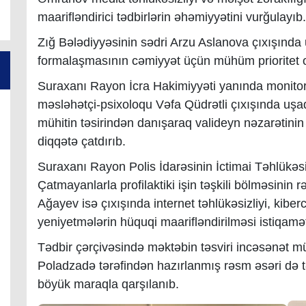
maarifləndirici tədbirlərin əhəmiyyətini vurğulayıb
Zığ Bələdiyyəsinin sədri Arzu Aslanova çıxışında
formalaşmasının cəmiyyət üçün mühüm prioritet 
Suraxanı Rayon İcra Hakimiyyəti yanında monito
məsləhətçi-psixoloqu Vəfa Qüdrətli çıxışında uşaq
mühitin təsirindən danışaraq valideyn nəzarətinin
diqqətə çatdırıb.
Suraxanı Rayon Polis İdarəsinin İctimai Təhlükəsi
Çatmayanlarla profilaktiki işin təşkili bölməsinin r
Ağayev isə çıxışında internet təhlükəsizliyi, kib
yeniyetmələrin hüquqi maarifləndirilməsi istiqamə
Tədbir çərçivəsində məktəbin təsviri incəsənət müə
Poladzadə tərəfindən hazırlanmış rəsm əsəri də tə
böyük maraqla qarşılanıb.