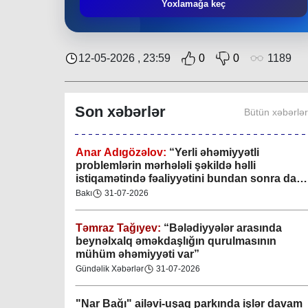
Mingəçevir bələdiyyəsində gənclərlə görüş
Yoxlamağa keç
keçirilib
Region
29-07-2026
12-05-2026 , 23:59
0
0
1189
Xan şəhərində xanın əlamətlərini niyə görə
bilmədim? CİDDİ
Son xəbərlər
Bütün xəbərlə
Gündəlik Xəbərlər
04-08-2026
Anar Adıgözəlov:
“
Yerli əhəmiyyətli
problemlərin mərhələli şəkildə həlli
istiqamətində fəaliyyətini bundan sonra da
davam etdirəcəkdir
”
Bakı
31-07-2026
Təmraz Tağıyev:
“Bələdiyyələr arasında
beynəlxalq əməkdaşlığın qurulmasının
mühüm əhəmiyyəti var”
Gündəlik Xəbərlər
31-07-2026
"Nar Bağı" ailəvi-uşaq parkında işlər davam