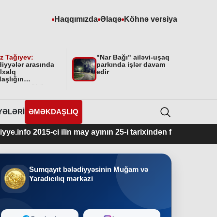
Haqqımızda
Əlaqə
Köhnə versiya
z Tağıyev:
"Nar Bağı" ailəvi-uşaq
diyyələr arasında
parkında işlər davam
lxalq
edir
aşlığın
masının mühüm
yyəti var”
YƏLƏRI
ƏMƏKDAŞLIQ
 ilin may ayının 25-i tarixindən fəaliyyətdədir.
Sumqayıt bələdiyyəsinin Muğam və
Yaradıcılıq mərkəzi