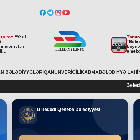
zəlov:
“
Yerli
Təmra
i
“Bələ
in mərhələli
beynə
li
əməkd
ndə
qurul
ni bundan
əhəmi
davam
r
”
N BƏLƏDIYYƏLƏRI
QANUNVERICILIK
ABMA
BƏLƏDIYYƏ LAHI
Belediyye.info 2015-ci
Binəqədi Qəsəbə Bələdiyyəsi