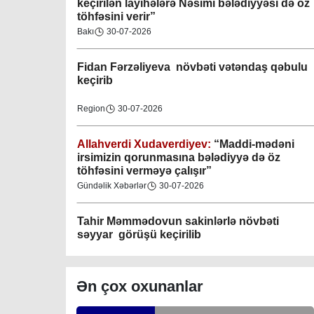
keçirilən layihələrə Nəsimi bələdiyyəsi də öz
töhfəsini verir”
Gəncə şəhəri Nizami bələdiyyəsi
Bakı
30-07-2026
08-04-2023
Fidan F
ərzəliyeva növbəti vətəndaş qəbulu
M.Ə.Rəsuzladə bələdiyyəsi
keçirib
07-04-2023
Region
30-07-2026
Xətai bələdiyyəsi
07-04-2023
Allahverdi Xudaverdiyev:
“Maddi-mədəni
irsimizin qorunmasına bələdiyyə də öz
töhfəsini verməyə çalışır”
Mingəçevir bələdiyyəsi
Gündəlik Xəbərlər
30-07-2026
06-04-2023
Tahir Məmmədovun sakinlərlə növbəti
Nəsimi bələdiyyəsi
səyyar görüşü keçirilib
06-04-2023
Bakı
29-07-2026
Nərimanov bələdiyyəsi
Ən çox oxunanlar
06-04-2023
Elşad Vəliyev:
“Əhalinin təhlükəsizliyinin
təmin olunması və fövqəladə hallara operativ