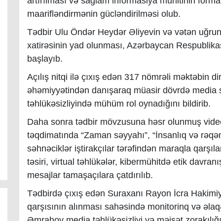
artırılması və sağlam informasiya mühitinin formal
maarifləndirmənin gücləndirilməsi olub.
Tədbir Ulu Öndər Heydər Əliyevin və vətən uğrun
xatirəsinin yad olunması, Azərbaycan Respublikas
başlayıb.
Açılış nitqi ilə çıxış edən 317 nömrəli məktəbin di
əhəmiyyətindən danışaraq müasir dövrdə media sa
təhlükəsizliyində mühüm rol oynadığını bildirib.
Daha sonra tədbir mövzusuna həsr olunmuş videoç
təqdimatında “Zaman səyyahı”, “İnsanlıq və rəqə
səhnəciklər iştirakçılar tərəfindən maraqla qarşıl
təsiri, virtual təhlükələr, kibermühitdə etik davra
mesajlar tamaşaçılara çatdırılıb.
Tədbirdə çıxış edən Suraxanı Rayon İcra Hakimiyy
qarşısının alınması sahəsində monitorinq və əla
Əmrahov media təhlükəsizliyi və məişət zorakılığı