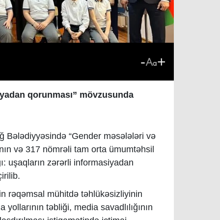
-
+
masiyadan qorunması” mövzusunda
ığ Bələdiyyəsində “Gender məsələləri və
ı”nın və 317 nömrəli tam orta ümumtəhsil
ığı: uşaqların zərərli informasiyadan
rilib.
n rəqəmsal mühitdə təhlükəsizliyinin
yollarının təbliği, media savadlılığının