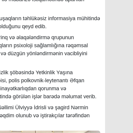
.
 uşaqların təhlükəsiz informasiya mühitində
olduğunu qeyd edib.
rinq və əlaqələndirmə qrupunun
ların psixoloji sağlamlığına rəqəmsal
 və düzgün yönləndirmənin vacibliyini
zlik şöbəsində Yetkinlik Yaşına
əisi, polis polkovnik-leytenantı Əfqan
ercinayətkarlıqdan qorunma və
tində görülən işlər barədə məlumat verib.
llimi Ülviyyə İdrisli və şagird Nərmin
qdim olunub və iştirakçılar tərəfindən