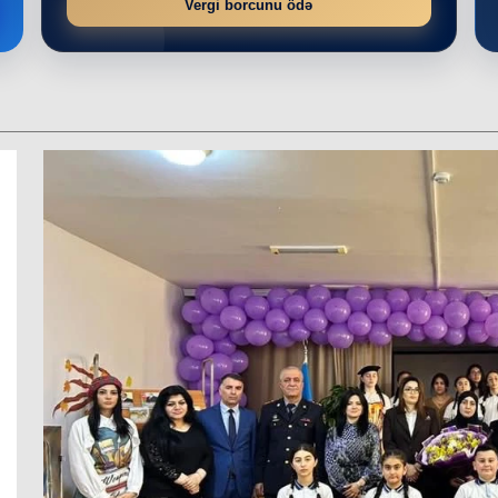
Vergi borcunu ödə
r