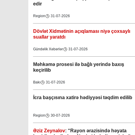
edir
Region
31-07-2026
Dövlət Xidmətinin açıqlaması niyə çoxsaylı
suallar yaratdı
Gündəlik Xəbərlər
31-07-2026
Məhkəmə prosesi ilə bağlı yerində baxış
keçirilib
Bakı
31-07-2026
İcra başçısına xatirə hədiyyəsi təqdim edilib
Region
30-07-2026
Əziz Zeynalov
: “Rayon ərazisində həyata