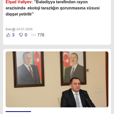
Elşad Vəliyev:
“Bələdiyyə tərəfindən rayon
ərazisində ekoloji tarazlığın qorunmasına xüsusi
diqqət yetirilir”
Bakı
24-07-2026
3
0
778