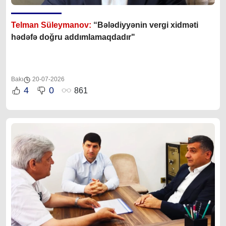
Telman Süleymanov:
“Bələdiyyənin vergi xidməti
hədəfə doğru addımlamaqdadır"
Bakı
20-07-2026
4
0
861