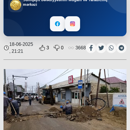
mərkəzi
18-06-2025
3
0
3668
, 21:21