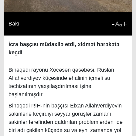
-
+
Bakı
İcra başçısı müdaxilə etdi, xidmət hərəkətə
keçdi
Binəqədi rayonu Xocəsən qəsəbəsi, Ruslan
Allahverdiyev küçəsində əhalinin içməli su
təchizatının yaxşılaşdırılması işinə
başlanılmışdır.
Binəqədi RİH-nin başçısı Elxan Allahverdiyevin
sakinlərlə keçirdiyi səyyar görüşlər zamanı
sakinlər tərəfindən qaldırılan problemlərdən də
biri adı çəkilən küçədə su və eyni zamanda yol