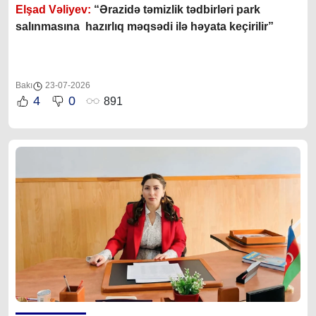
Elşad Vəliyev:
“Ərazidə təmizlik tədbirləri park
salınmasına hazırlıq məqsədi ilə həyata keçirilir”
Bakı
23-07-2026
4
0
891