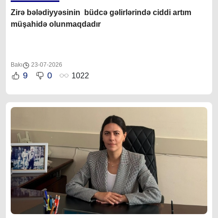
Zirə bələdiyyəsinin büdcə gəlirlərində ciddi artım
müşahidə olunmaqdadır
Bakı
23-07-2026
9
0
1022