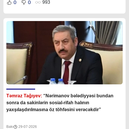
0
0
993
Təmraz Tağıyev:
“Nərimanov bələdiyyəsi bundan
sonra da sakinlərin sosial-rifah halının
yaxşılaşdırılmasına öz töhfəsini verəcəkdir”
Bakı
29-07-2026