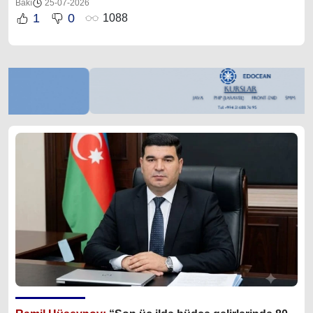
Bakı
25-07-2026
1
0
1088