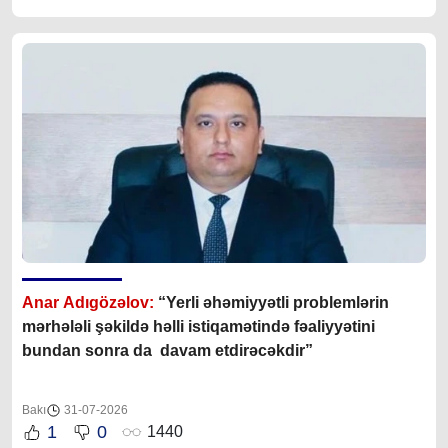
Anar Adıgözəlov:
“
Yerli əhəmiyyətli problemlərin
mərhələli şəkildə həlli istiqamətində fəaliyyətini
bundan sonra da davam etdirəcəkdir
”
Bakı
31-07-2026
1
0
1440