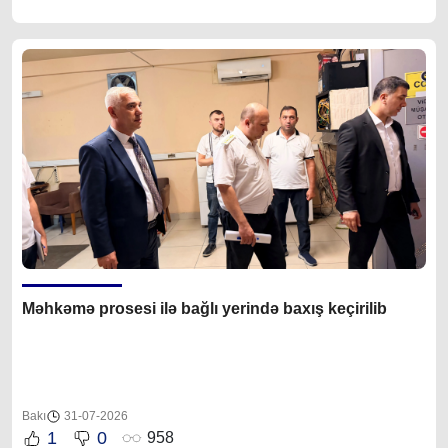
Məhkəmə prosesi ilə bağlı yerində baxış keçirilib
Bakı
31-07-2026
1
0
958