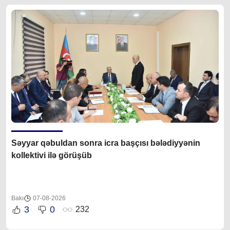
Səyyar qəbuldan sonra icra başçısı bələdiyyənin
kollektivi ilə görüşüb
Bakı
07-08-2026
3
0
232