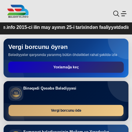
y ayının 25-i tarixindən fəaliyyətdədir.
Vergi borcunu öyrən
Bələdiyyələr qarşısında yaranmış bütün öhdəlikləri rahat şəkildə izlə
Yoxlamağa keç
Binəqədi Qəsəbə Bələdiyyəsi
Vergi borcunu ödə
Sumqayıt bələdiyyəsinin Muğam və Yaradıcılıq