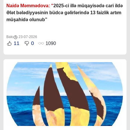
Naidə Məmmədova: “
2025-ci illə müqayisədə cari ildə
Ələt bələdiyyəsinin büdcə gəlirlərində 13 faizlik artım
müşahidə olunub”
Bakı
23-07-2026
11
0
1090