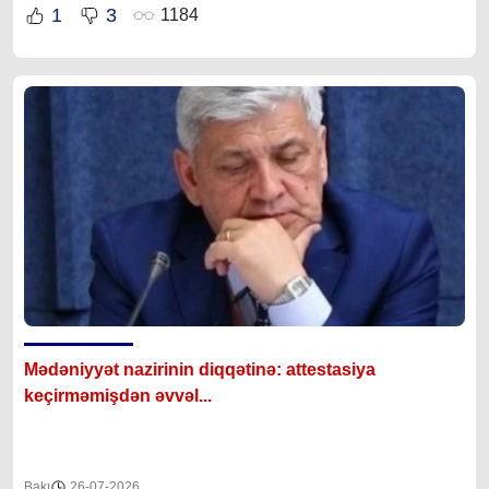
1
3
1184
Mədəniyyət nazirinin diqqətinə: attestasiya
ke
çirməmişdən əvvəl...
Bakı
26-07-2026