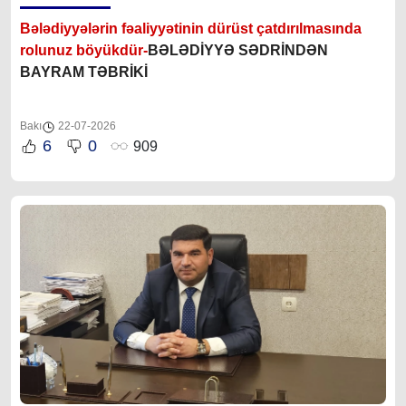
Bələdiyyələrin fəaliyyətinin dürüst çatdırılmasında
rolunuz böyükdür-
BƏLƏDİYYƏ SƏDRİNDƏN
BAYRAM TƏBRİKİ
Bakı
22-07-2026
6
0
909