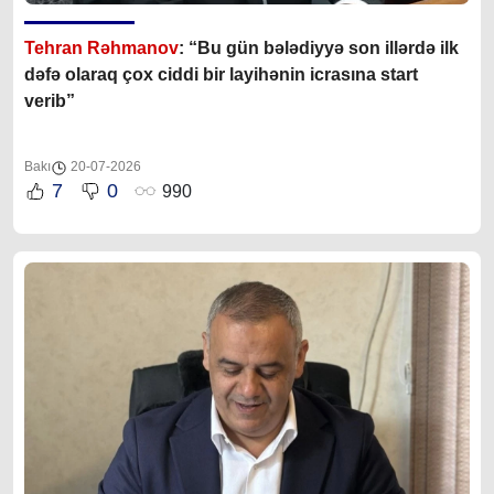
Tehran Rəhmanov
: “Bu gün bələdiyyə son illərdə ilk
dəfə olaraq çox ciddi bir layihənin icrasına start
verib”
Bakı
20-07-2026
7
0
990