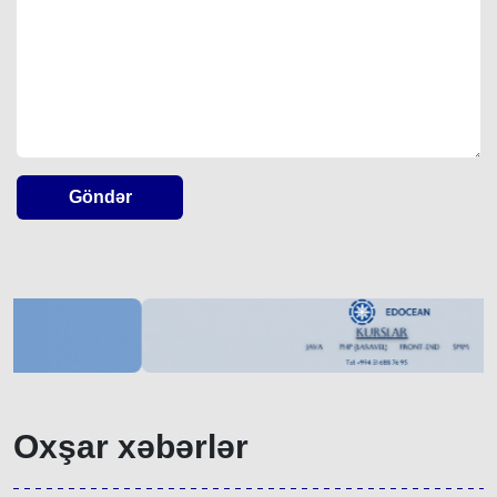
Göndər
Oxşar xəbərlər