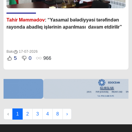
Tahir Məmmədov
: “Yasamal bələdiyyəsi tərəfindən
rayonda abadlıq işlərinin aparılması davam etdirilir”
Bakı
17-07-2026
5
0
966
‹
1
2
3
4
8
›