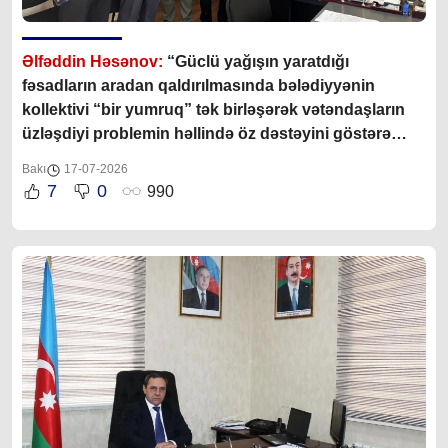
Əlfəddin Həsənov:
“Güclü yağışın yaratdığı
fəsadların aradan qaldırılmasında bələdiyyənin
kollektivi “bir yumruq” tək birləşərək vətəndaşların
üzləşdiyi problemin həllində öz dəstəyini göstərə
bildilər”
Bakı
17-07-2026
7
0
990