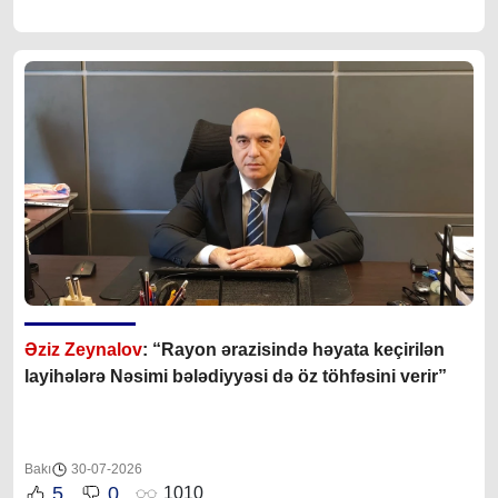
Əziz Zeynalov
: “Rayon ərazisində həyata keçirilən
layihələrə Nəsimi bələdiyyəsi də öz töhfəsini verir”
Bakı
30-07-2026
5
0
1010