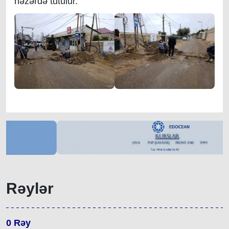
nəzərdə tutulur.
Rəylər
0
Rəy