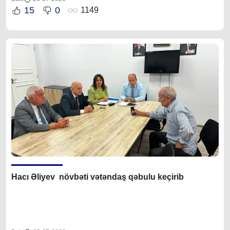
15
0
1149
Hacı Əliyev növbəti vətəndaş qəbulu keçirib