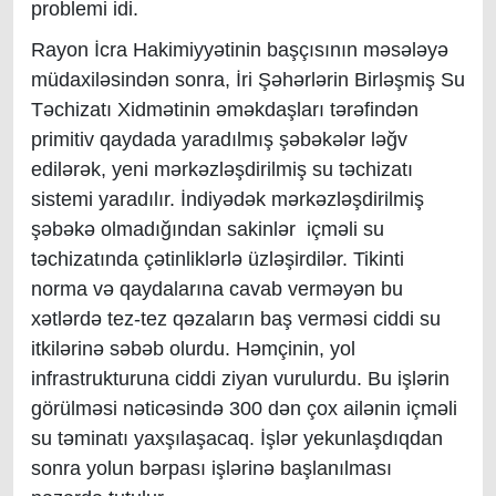
problemi idi.
Rayon İcra Hakimiyyətinin başçısının məsələyə
müdaxiləsindən sonra, İri Şəhərlərin Birləşmiş Su
Təchizatı Xidmətinin əməkdaşları tərəfindən
primitiv qaydada yaradılmış şəbəkələr ləğv
edilərək, yeni mərkəzləşdirilmiş su təchizatı
sistemi yaradılır. İndiyədək mərkəzləşdirilmiş
şəbəkə olmadığından sakinlər içməli su
təchizatında çətinliklərlə üzləşirdilər. Tikinti
norma və qaydalarına cavab verməyən bu
xətlərdə tez-tez qəzaların baş verməsi ciddi su
itkilərinə səbəb olurdu. Həmçinin, yol
infrastrukturuna ciddi ziyan vurulurdu. Bu işlərin
görülməsi nəticəsində 300 dən çox ailənin içməli
su təminatı yaxşılaşacaq. İşlər yekunlaşdıqdan
sonra yolun bərpası işlərinə başlanılması