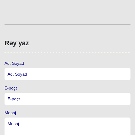
Rəy yaz
Ad, Soyad
E-poçt
Mesaj