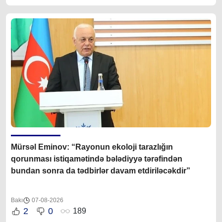
Mürsəl Eminov: “Rayonun ekoloji tarazlığın
qorunması istiqamətində bələdiyyə tərəfindən
bundan sonra da tədbirlər davam etdiriləcəkdir”
Bakı
07-08-2026
2
0
189