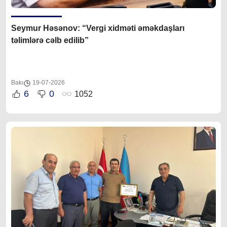
Seymur Həsənov: “Vergi xidməti əməkdaşları
təlimlərə cəlb edilib”
Bakı
19-07-2026
6
0
1052