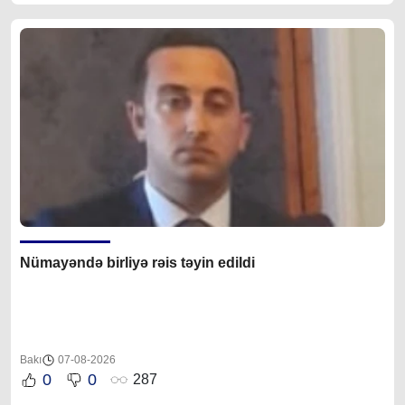
Nümayəndə birliyə rəis təyin edildi
Bakı
07-08-2026
0
0
287