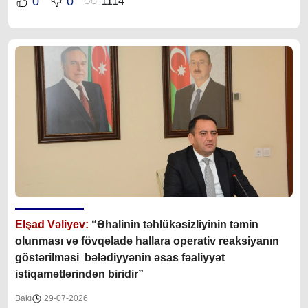
0
0
1114
Elşad Vəliyev:
“Əhalinin təhlükəsizliyinin təmin
olunması və fövqəladə hallara operativ reaksiyanın
göstərilməsi bələdiyyənin əsas fəaliyyət
istiqamətlərindən biridir”
Bakı
29-07-2026