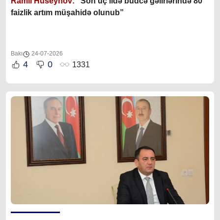
Ramil Hüseynov:
“Son üç ildə büdcə gəlirlərində 80
faizlik artım müşahidə olunub”
Bakı
24-07-2026
4
0
1331