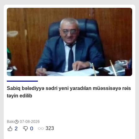
Sabiq bələdiyyə sədri yeni yaradılan müəssisəyə rəis
təyin edilib
Bakı
07-08-2026
2
0
323