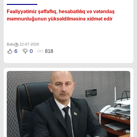
Fəaliyyətimiz şəffaflıq, hesabatlılıq və vətəndaş
məmnunluğunun yüksəldilməsinə xidmət edir
Bakı
22-07-2026
6
0
818