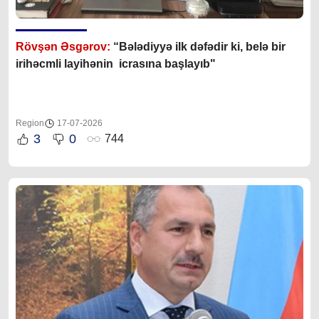
Rövşən Əsgərov:
“Bələdiyyə ilk dəfədir ki, belə bir
irihəcmli layihənin icrasına başlayıb"
Region
17-07-2026
3
0
744