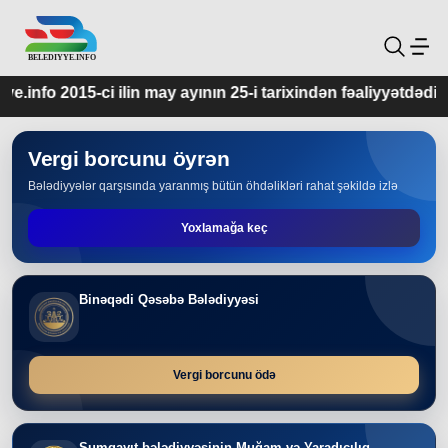
ay ayının 25-i tarixindən fəaliyyətdədir.
Vergi borcunu öyrən
Bələdiyyələr qarşısında yaranmış bütün öhdəlikləri rahat şəkildə izlə
Yoxlamağa keç
Binəqədi Qəsəbə Bələdiyyəsi
Vergi borcunu ödə
Sumqayıt bələdiyyəsinin Muğam və Yaradıcılıq