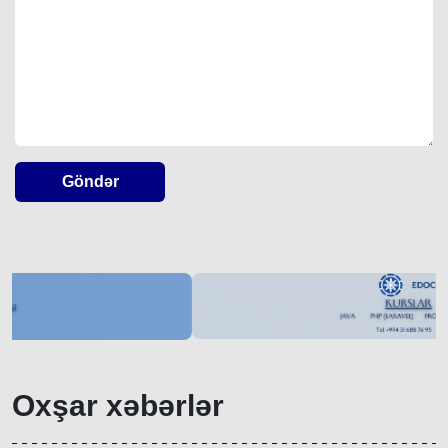
Göndər
Oxşar xəbərlər