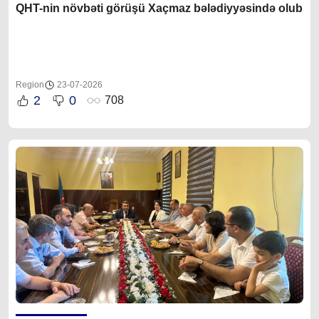
QHT-nin növbəti görüşü Xaçmaz bələdiyyəsində olub
Region
23-07-2026
2
0
708