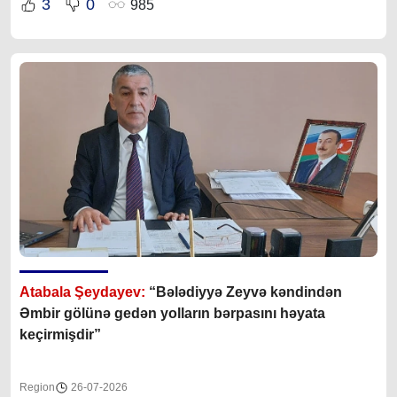
3
0
985
Atabala Şeydayev:
“Bələdiyyə Zeyvə kəndindən
Əmbir gölünə gedən yolların bərpasını həyata
keçirmişdir”
Region
26-07-2026