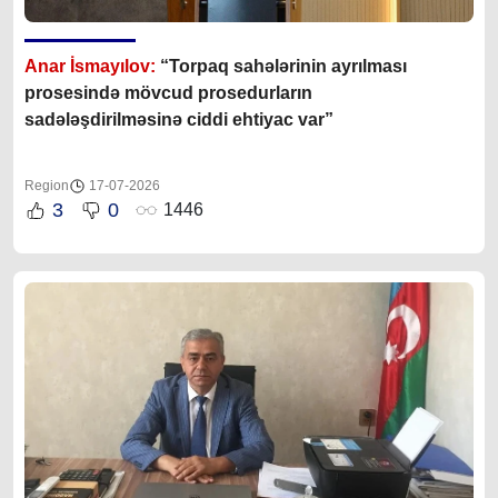
Anar İsmayılov:
“Torpaq sahələrinin ayrılması
prosesində mövcud prosedurların
sadələşdirilməsinə ciddi ehtiyac var”
Region
17-07-2026
3
0
1446