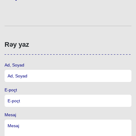
Rəy yaz
Ad, Soyad
E-poçt
Mesaj