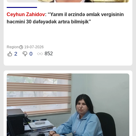
Ceyhun Zahidov
: “Yarım il ərzində əmlak vergisinin
həcmini 30 dəfəyədək artıra bilmişik”
Region
19-07-2026
2
0
852