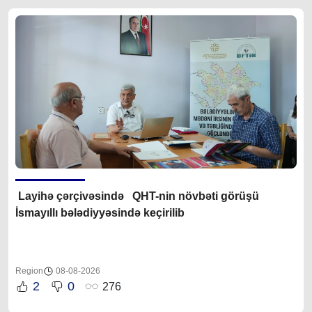
Layihə çərçivəsində QHT-nin növbəti görüşü
İsmayıllı bələdiyyəsində keçirilib
Region
08-08-2026
2
0
276