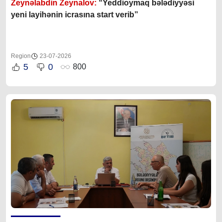
Zeynəlabdin Zeynalov:
“Yeddioymaq bələdiyyəsi
yeni layihənin icrasına start verib”
Region
23-07-2026
5
0
800