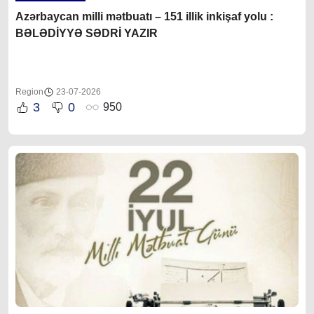
Azərbaycan milli mətbuatı – 151 illik inkişaf yolu :
BƏLƏDİYYƏ SƏDRİ YAZIR
Region
23-07-2026
3
0
950