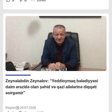
Zeynəlabdin Zeynalov: “Yeddioymaq bələdiyyəsi
daim ərazidə olan şəhid və qazi ailələrinə diqqəti
əsirgəmir”
Region
28-07-2026