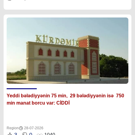
Yeddi bələdiyyənin 75 min, 29 bələdiyyənin isə 750
min manat borcu var: CİDDİ
Region
28-07-2026
3
0
1040