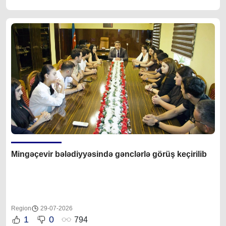
Mingəçevir bələdiyyəsində gənclərlə görüş keçirilib
Region
29-07-2026
1
0
794