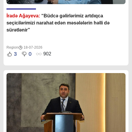
İradə Ağayeva:
“Büdcə gəlirlərimiz artdıqca
seçicilərimizi narahat edən məsələlərin həlli də
sürətlənir”
Region
18-07-2026
3
0
902