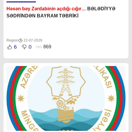
Həsən bəy Zərdabinin açdığı cığır
… BƏLƏDİYYƏ
SƏDRİNDƏN BAYRAM TƏBRİKİ
Region
22-07-2026
6
0
869