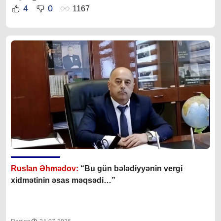
4
0
1167
Ruslan Əhmədov:
“Bu gün bələdiyyənin vergi
xidmətinin əsas məqsədi…”