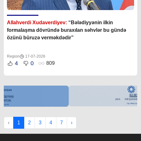
Allahverdi Xudaverdiyev:
“Bələdiyyənin ilkin
formalaşma dövründə buraxılan səhvlər bu gündə
özünü büruzə verməkdədir”
Region
17-07-2026
4
0
809
‹
1
2
3
4
7
›