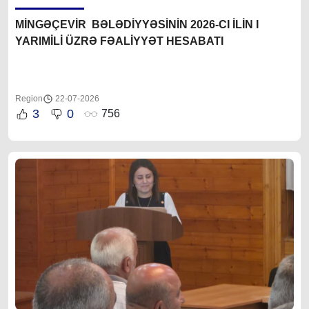
MİNGƏÇEVİR BƏLƏDİYYƏSİNİN 2026-CI İLİN I
YARIMİLİ ÜZRƏ FƏALİYYƏT HESABATI
Region
22-07-2026
3
0
756