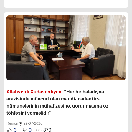
Allahverdi Xudaverdiyev
: “Hər bir bələdiyyə
ərazisində mövcud olan maddi-mədəni irs
nümunələrinin mühafizəsinə, qorunmasına öz
töhfəsini verməlidir”
Region
29-07-2026
3
0
870