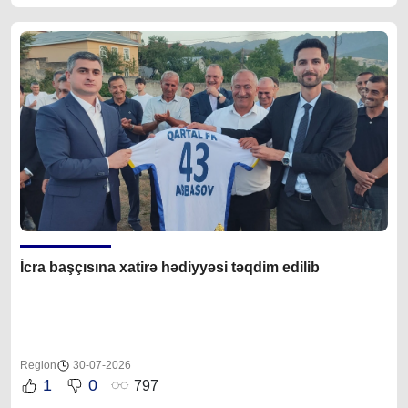
İcra başçısına xatirə hədiyyəsi təqdim edilib
Region
30-07-2026
1
0
797