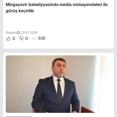
Mingəçevir bələdiyyəsində media nümayəndələri ilə
görüş keçirilib
Region
23-07-2026
3
0
836