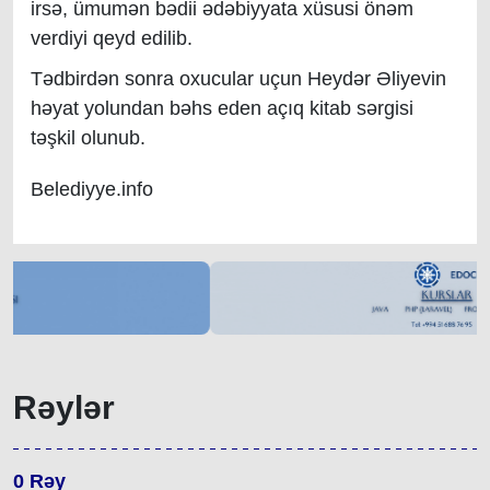
irsə, ümumən bədii ədəbiyyata xüsusi önəm
verdiyi qeyd edilib.
Tədbirdən sonra oxucular uçun Heydər Əliyevin
həyat yolundan bəhs eden açıq kitab sərgisi
təşkil olunub.
Belediyye.info
Rəylər
0
Rəy