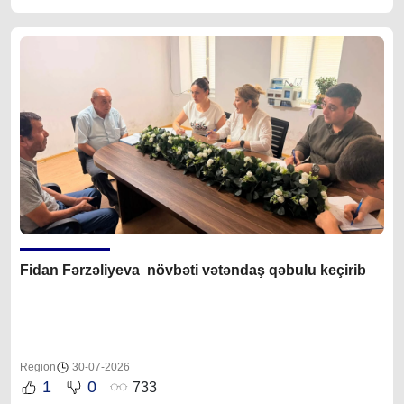
Fidan F
ərzəliyeva növbəti vətəndaş qəbulu keçirib
Region
30-07-2026
1
0
733