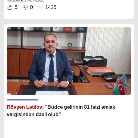
Region
24-07-2026
5
0
1425
Rövşən Lətifov:
“Büdcə gəlirinin 81 faizi əmlak
vergisindən daxil olub”