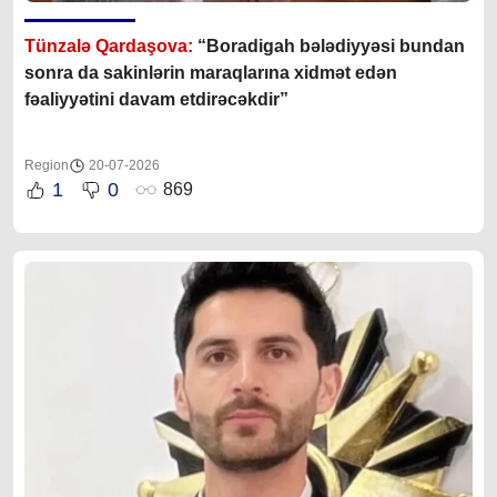
Tünzalə Qardaşova:
“Boradigah bələdiyyəsi bundan
sonra da sakinlərin maraqlarına xidmət edən
fəaliyyətini davam etdirəcəkdir”
Region
20-07-2026
1
0
869