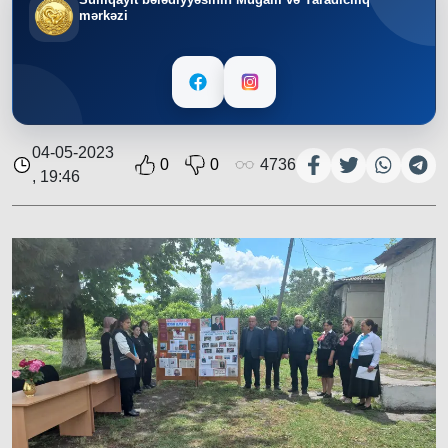
mərkəzi
04-05-2023
0
0
4736
, 19:46