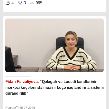
4
0
995
Fidan Fərzəliyeva: “
Qələgah və Ləcədi kəndlərinin
mərkəzi küçələrində müasir küçə işıqlandırma sistemi
quraşdırılıb”
Region
25-07-2026