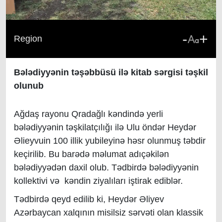
-
+
Region
Bələdiyyənin təşəbbüsü ilə kitab sərgisi təşkil
olunub
Ağdaş rayonu Qradağlı kəndində yerli
bələdiyyənin təşkilatçılığı ilə Ulu öndər Heydər
Əlieyvuin 100 illik yubileyinə həsr olunmuş təbdir
keçirilib. Bu barədə məlumat adıçəkilən
bələdiyyədən daxil olub. Tədbirdə bələdiyyənin
kollektivi və kəndin ziyalıları iştirak ediblər.
Tədbirdə qeyd edilib ki, Heydər Əliyev
Azərbaycan xalqının misilsiz sərvəti olan klassik