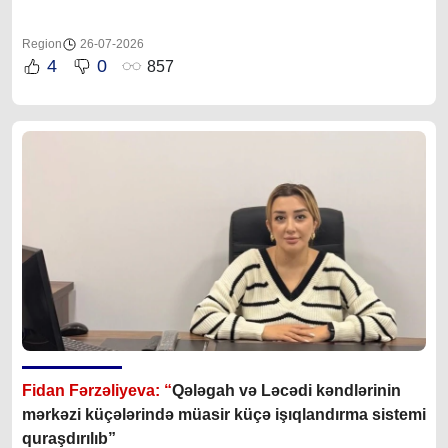
Region
26-07-2026
4
0
857
Fidan Fərzəliyeva: “
Qələgah və Ləcədi kəndlərinin
mərkəzi küçələrində müasir küçə işıqlandırma sistemi
quraşdırılıb”