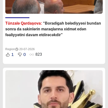
Tünzalə Qardaşova:
“Boradigah bələdiyyəsi bundan
sonra da sakinlərin maraqlarına xidmət edən
fəaliyyətini davam etdirəcəkdir”
Region
20-07-2026
1
0
823