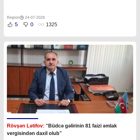
Region
24-07-2026
5
0
1325
Rövşən Lətifov:
“Büdcə gəlirinin 81 faizi əmlak
vergisindən daxil olub”