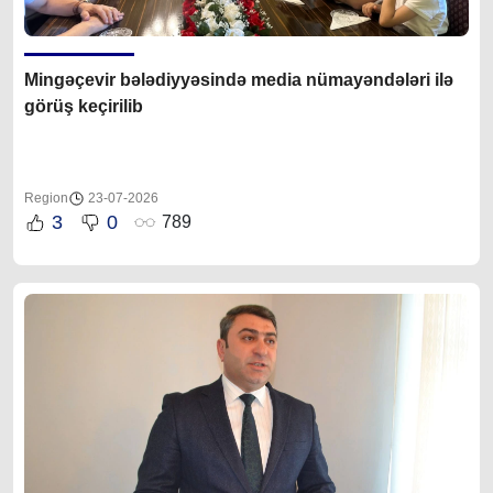
Mingəçevir bələdiyyəsində media nümayəndələri ilə
görüş keçirilib
Region
23-07-2026
3
0
789