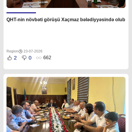
QHT-nin növbəti görüşü Xaçmaz bələdiyyəsində olub
Region
23-07-2026
2
0
662