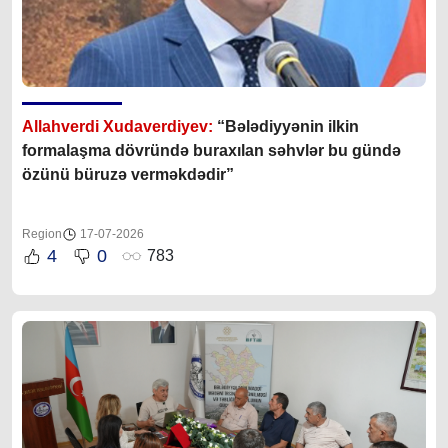
Allahverdi Xudaverdiyev:
“Bələdiyyənin ilkin
formalaşma dövründə buraxılan səhvlər bu gündə
özünü büruzə verməkdədir”
Region
17-07-2026
4
0
783