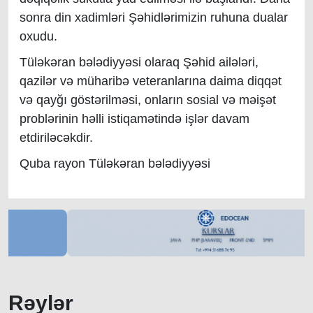
sonra din xadimləri Şəhidlərimizin ruhuna dualar
oxudu.
Tüləkəran bələdiyyəsi olaraq Şəhid ailələri,
qazilər və müharibə veteranlarına daima diqqət
və qayğı göstərilməsi, onların sosial və məişət
problərinin həlli istiqamətində işlər davam
etdiriləcəkdir.
Quba rayon Tüləkəran bələdiyyəsi
Rəylər