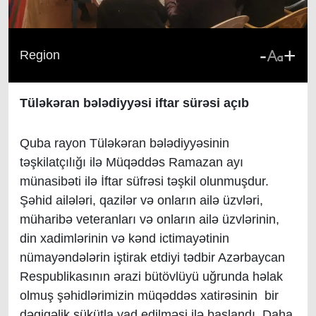
-
+
Region
Tüləkəran bələdiyyəsi iftar sürəsi açıb
Quba rayon Tüləkəran bələdiyyəsinin
təşkilatçılığı ilə Müqəddəs Ramazan ayı
münasibəti ilə İftar süfrəsi təşkil olunmuşdur.
Şəhid ailələri, qazilər və onların ailə üzvləri,
müharibə veteranları və onların ailə üzvlərinin,
din xadimlərinin və kənd ictimayətinin
nümayəndələrin iştirak etdiyi tədbir Azərbaycan
Respublikasının ərazi bütövlüyü uğrunda həlak
olmuş şəhidlərimizin müqəddəs xatirəsinin bir
dəqiqəlik sükütla yad edilməsi ilə başlandı. Daha