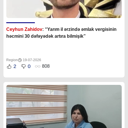
Ceyhun Zahidov
: “Yarım il ərzində əmlak vergisinin
həcmini 30 dəfəyədək artıra bilmişik”
Region
19-07-2026
2
0
808