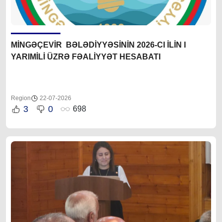
MİNGƏÇEVİR BƏLƏDİYYƏSİNİN 2026-CI İLİN I
YARIMİLİ ÜZRƏ FƏALİYYƏT HESABATI
Region
22-07-2026
3
0
698