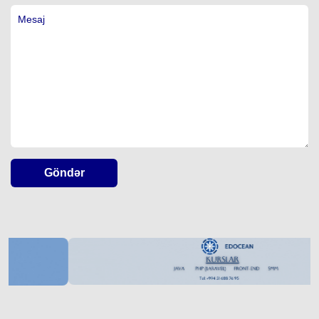
Göndər