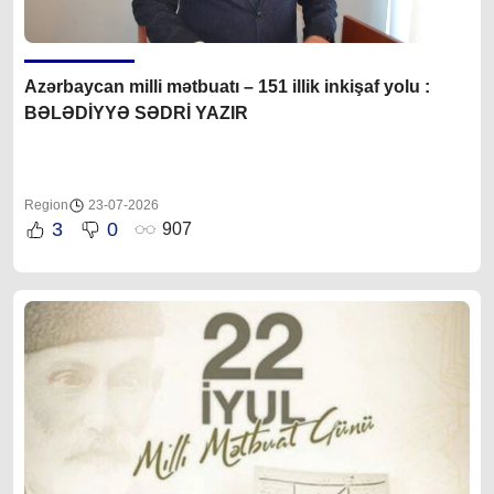
Azərbaycan milli mətbuatı – 151 illik inkişaf yolu :
BƏLƏDİYYƏ SƏDRİ YAZIR
Region
23-07-2026
3
0
907