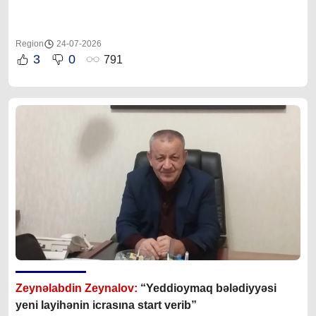
Region
24-07-2026
3
0
791
Zeynəlabdin Zeynalov:
“Yeddioymaq bələdiyyəsi
yeni layihənin icrasına start verib”