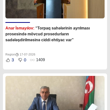
Anar İsmayılov:
“Torpaq sahələrinin ayrılması
prosesində mövcud prosedurların
sadələşdirilməsinə ciddi ehtiyac var”
Region
17-07-2026
3
0
1409