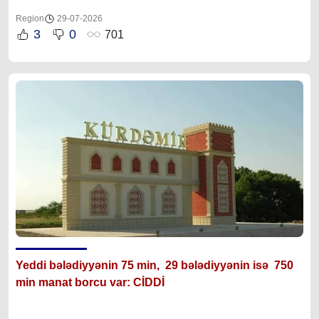
Region
29-07-2026
3
0
701
Yeddi bələdiyyənin 75 min, 29 bələdiyyənin isə 750
min manat borcu var: CİDDİ