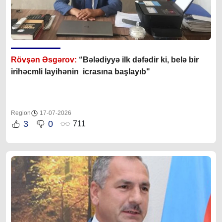
Rövşən Əsgərov:
“Bələdiyyə ilk dəfədir ki, belə bir
irihəcmli layihənin icrasına başlayıb"
Region
17-07-2026
3
0
711