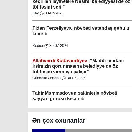
keçirilən layihələrə Nəsimi bələdiyyəsi də öz
töhfəsini verir”
Gəncə şəhəri Nizami bələdiyyəsi
Bakı
30-07-2026
08-04-2023
Fidan F
ərzəliyeva növbəti vətəndaş qəbulu
M.Ə.Rəsuzladə bələdiyyəsi
keçirib
07-04-2023
Region
30-07-2026
Xətai bələdiyyəsi
07-04-2023
Allahverdi Xudaverdiyev:
“Maddi-mədəni
irsimizin qorunmasına bələdiyyə də öz
töhfəsini verməyə çalışır”
Mingəçevir bələdiyyəsi
Gündəlik Xəbərlər
30-07-2026
06-04-2023
Tahir Məmmədovun sakinlərlə növbəti
Nəsimi bələdiyyəsi
səyyar görüşü keçirilib
06-04-2023
Bakı
29-07-2026
Nərimanov bələdiyyəsi
Ən çox oxunanlar
06-04-2023
Elşad Vəliyev:
“Əhalinin təhlükəsizliyinin
təmin olunması və fövqəladə hallara operativ