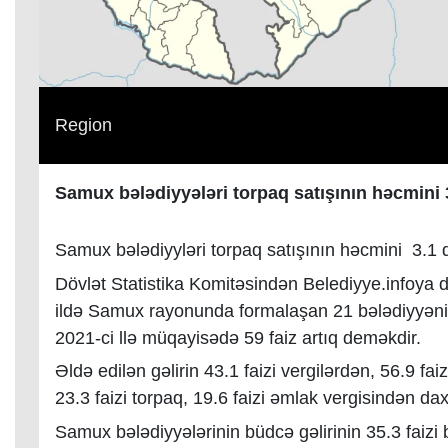
Region
Samux bələdiyyələri torpaq satışının həcmini 3
Samux bələdiyyləri torpaq satışının həcmini 3.1 də
Dövlət Statistika Komitəsindən Belediyye.infoya 
ildə Samux rayonunda formalaşan 21 bələdiyyəni
2021-ci llə müqayisədə 59 faiz artıq deməkdir.
Əldə edilən gəlirin 43.1 faizi vergilərdən, 56.9 fa
23.3 faizi torpaq, 19.6 faizi əmlak vergisindən dax
Samux bələdiyyələrinin büdcə gəlirinin 35.3 faizi