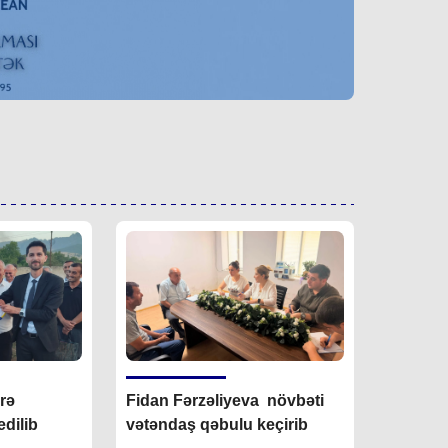
irə
Fidan F
ərzəliyeva növbəti
dilib
vətəndaş qəbulu keçirib