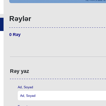
Rəylər
0
Rəy
Rəy yaz
Ad, Soyad