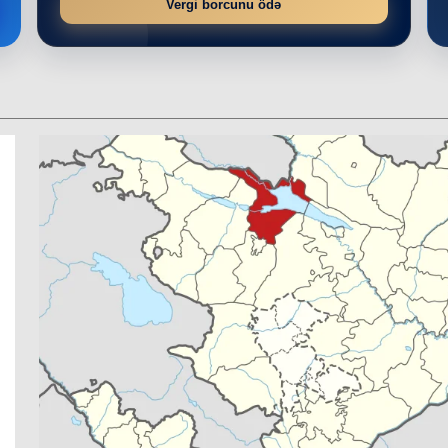
Vergi borcunu ödə
r