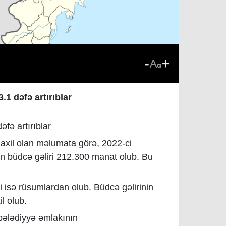
-
+
.1 dəfə artırıblar
fə artırıblar
daxil olan məlumata görə, 2022-ci
n büdcə gəliri 212.300 manat olub. Bu
izi isə rüsumlardan olub. Büdcə gəlirinin
il olub.
 bələdiyyə əmlakının