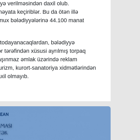
əyə verilməsindən daxil olub.
əyata keçiriblər. Bu da ötən illə
amux bələdiyyələrinə 44.100 manat
vtodayanacaqlardan, bələdiyyə
r tərəfindən xüsusi ayrılmış torpaq
daşınmaz əmlak üzərində reklam
rizm, kurort-sanatoriya xidmətlərindən
xil olmayıb.