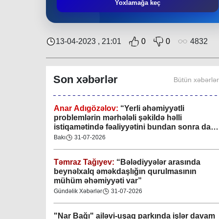
Mingəçevir bələdiyyəsində gənclərlə görüş
Yoxlamağa keç
keçirilib
Region
29-07-2026
13-04-2023 , 21:01
0
0
4832
Xan şəhərində xanın əlamətlərini niyə görə
bilmədim? CİDDİ
Son xəbərlər
Bütün xəbərlə
Gündəlik Xəbərlər
04-08-2026
Anar Adıgözəlov:
“
Yerli əhəmiyyətli
problemlərin mərhələli şəkildə həlli
istiqamətində fəaliyyətini bundan sonra da
davam etdirəcəkdir
”
Bakı
31-07-2026
Təmraz Tağıyev:
“Bələdiyyələr arasında
beynəlxalq əməkdaşlığın qurulmasının
mühüm əhəmiyyəti var”
Gündəlik Xəbərlər
31-07-2026
"Nar Bağı" ailəvi-uşaq parkında işlər davam