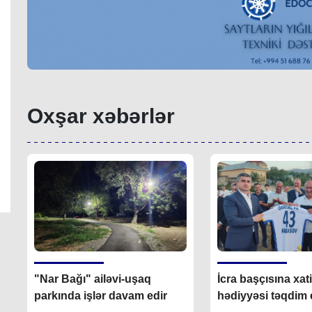
Oxşar xəbərlər
"Nar Bağı" ailəvi-uşaq
İcra başçısına xat
parkında işlər davam edir
hədiyyəsi təqdim e