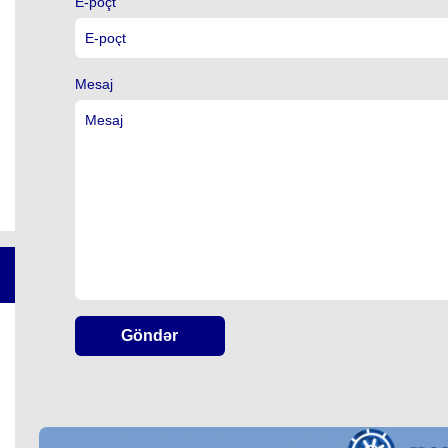
E-poçt
Mesaj
Göndər