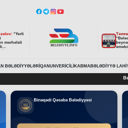
zəlov:
“
Yerli
Təmra
i
“Bələ
in mərhələli
beynə
li
əməkd
ndə
qurul
ni bundan
əhəmi
davam
r
”
N BƏLƏDIYYƏLƏRI
QANUNVERICILIK
ABMA
BƏLƏDIYYƏ LAHI
Belediyye.info
Binəqədi Qəsəbə Bələdiyyəsi