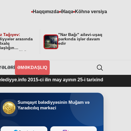
Haqqımızda
Əlaqə
Köhnə versiya
z Tağıyev:
"Nar Bağı" ailəvi-uşaq
diyyələr arasında
parkında işlər davam
lxalq
edir
aşlığın
masının mühüm
yyəti var”
YƏLƏRI
ƏMƏKDAŞLIQ
 2015-ci ilin may ayının 25-i tarixindən fəaliyyətdədir.
Sumqayıt bələdiyyəsinin Muğam və
Yaradıcılıq mərkəzi