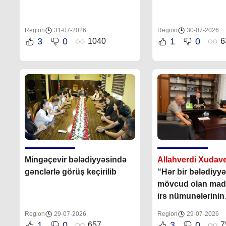
Region
31-07-2026
Region
30-07-2026
3
0
1
0
1040
6
Mingəçevir bələdiyyəsində
Allahverdi Xudav
gənclərlə görüş keçirilib
“Hər bir bələdiyyə
mövcud olan mad
irs nümunələrinin
mühafizəsinə, qo
Region
29-07-2026
Region
29-07-2026
öz töhfəsini vermə
1
0
3
0
657
7