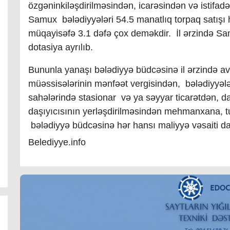
özgəninkiləşdirilməsindən, icarəsindən və istifad
Samux
bələdiyyələri 54.5 manatlıq torpaq satışı h
müqayisəfə 3.1 dəfə çox deməkdir. İl ərzində S
dotasiya ayrılıb.
Bununla yanaşı bələdiyyə büdcəsinə il ərzində a
müəssisələrinin mənfəət vergisindən, bələdiyyələ
sahələrində stasionar və ya səyyar ticarətdən, 
daşıyıcısının yerləşdirilməsindən mehmanxana, tu
bələdiyyə büdcəsinə hər hansı maliyyə vəsaiti da
Belediyye.info