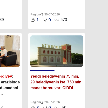
Region
30-07-2026
1
0
39
573
erdiyev
:
Yeddi bələdiyyənin 75 min,
 ərazisində
29 bələdiyyənin isə 750 min
di-mədəni
manat borcu var: CİDDİ
runmasına
Region
28-07-2026
lidir”
3
0
54
891