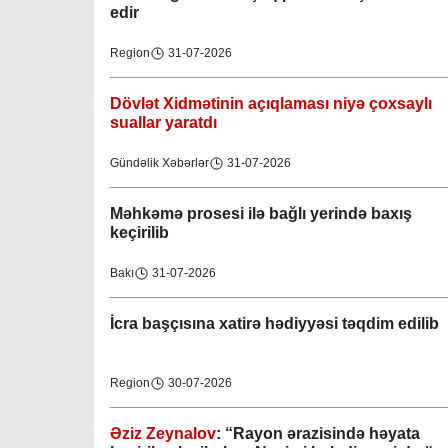
edir
Region
31-07-2026
Dövlət Xidmətinin açıqlaması niyə çoxsaylı
suallar yaratdı
Gündəlik Xəbərlər
31-07-2026
Məhkəmə prosesi ilə bağlı yerində baxış
keçirilib
Bakı
31-07-2026
İcra başçısına xatirə hədiyyəsi təqdim edilib
Region
30-07-2026
Əziz Zeynalov
: “Rayon ərazisində həyata