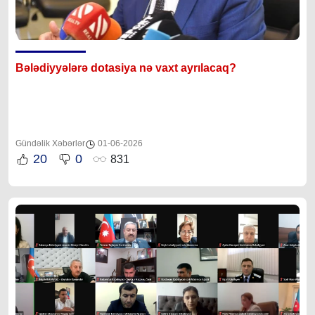
Bələdiyyələrə dotasiya nə vaxt ayrılacaq?
Gündəlik Xəbərlər
01-06-2026
20
0
831