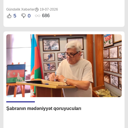
Gündəlik Xəbərlər
19-07-2026
5
0
686
Şabranın mədəniyyət qoruyucuları