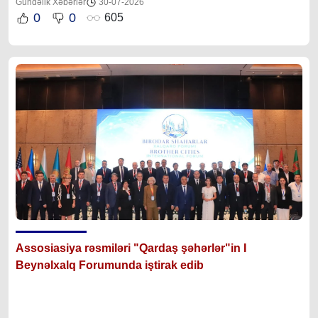
Gündəlik Xəbərlər
30-07-2026
0
0
605
Assosiasiya rəsmiləri "Qardaş şəhərlər"in I
Beynəlxalq Forumunda iştirak edib