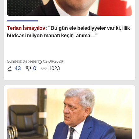
Tərlan İsmayılov
: “B
u gün elə bələdiyyələr var ki, illik
büdcəsi milyon manatı keçir, amma...."
Gündəlik Xəbərlər
02-06-2026
43
0
1023