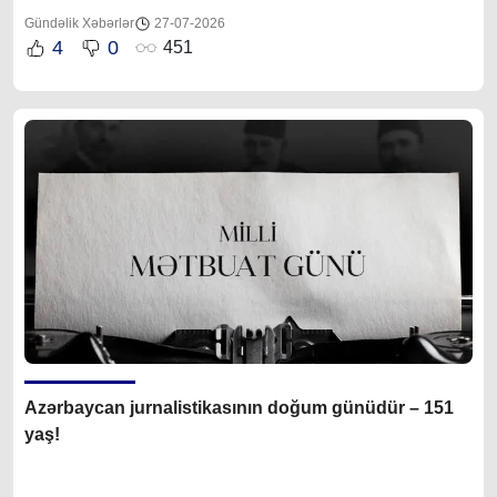
Gündəlik Xəbərlər
27-07-2026
4
0
451
Azərbaycan jurnalistikasının doğum günüdür – 151
yaş!