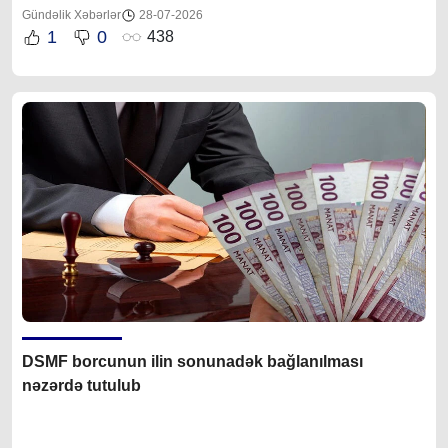
Gündəlik Xəbərlər
28-07-2026
1
0
438
DSMF borcunun ilin sonunadək bağlanılması
nəzərdə tutulub