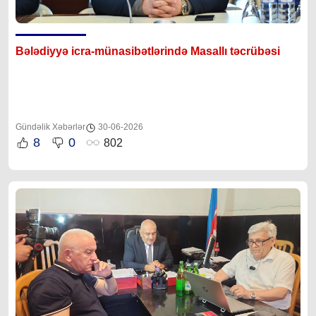
Bələdiyyə icra-münasibətlərində Masallı təcrübəsi
Gündəlik Xəbərlər
30-06-2026
8
0
802