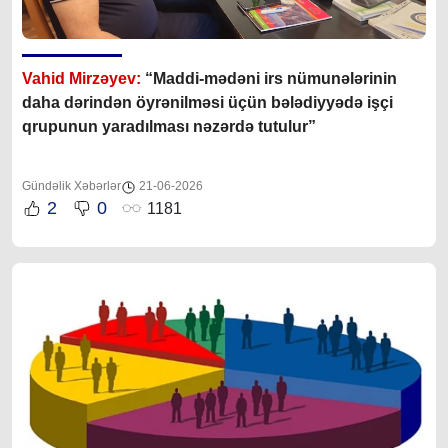
Vahid Mirzəyev:
“Maddi-mədəni irs nümunələrinin
daha dərindən öyrənilməsi üçün bələdiyyədə işçi
qrupunun yaradılması nəzərdə tutulur”
Gündəlik Xəbərlər
21-06-2026
2
0
1181