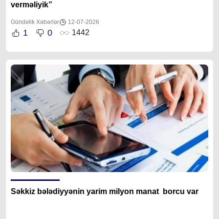
verməliyik”
Gündəlik Xəbərlər
12-07-2026
1
0
1442
Səkkiz bələdiyyənin yarim milyon manat borcu var