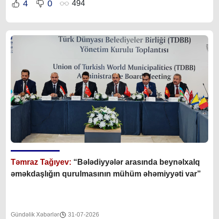
4
0
494
Təmraz Tağıyev:
“Bələdiyyələr arasında beynəlxalq
əməkdaşlığın qurulmasının mühüm əhəmiyyəti var”
Gündəlik Xəbərlər
31-07-2026