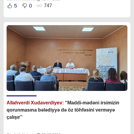
5
0
747
Allahverdi Xudaverdiyev:
“Maddi-mədəni irsimizin
qorunmasına bələdiyyə də öz töhfəsini verməyə
çalışır”