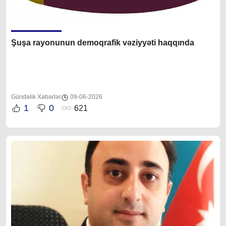
Şuşa rayonunun demoqrafik vəziyyəti haqqında
Gündəlik Xəbərlər
09-06-2026
1
0
621