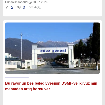
Gündəlik Xəbərlər
28-07-2026
2
0
481
Bu rayonun beş bələdiyyəsinin DSMF-yə iki yüz min
manatdan artıq borcu var