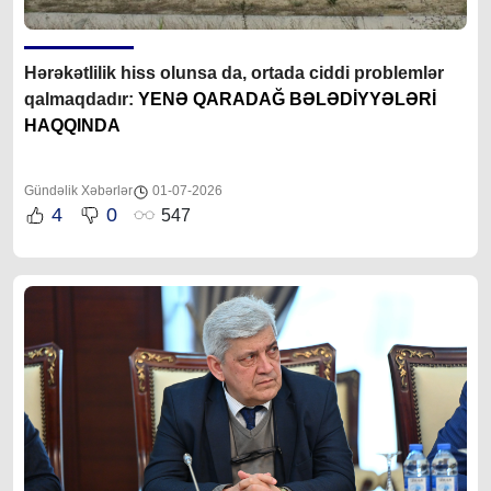
Hərəkətlilik hiss olunsa da, ortada ciddi problemlər
qalmaqdadır:
YENƏ QARADAĞ BƏLƏDİYYƏLƏRİ
HAQQINDA
Gündəlik Xəbərlər
01-07-2026
4
0
547