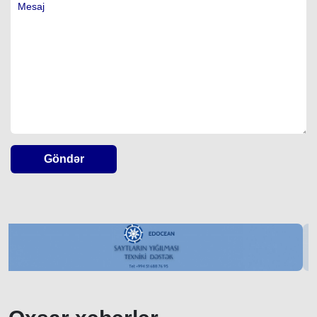
Göndər