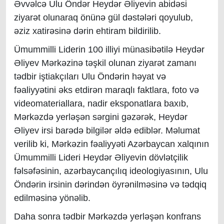
Əvvəlcə Ulu Öndər Heydər Əliyevin abidəsi
ziyarət olunaraq önünə gül dəstələri qoyulub,
əziz xatirəsinə dərin ehtiram bildirilib.
Ümummilli Liderin 100 illiyi münasibətilə Heydər
Əliyev Mərkəzinə təşkil olunan ziyarət zamanı
tədbir iştiakçıları Ulu Öndərin həyat və
fəaliyyətini əks etdirən maraqlı faktlara, foto və
videomateriallara, nadir eksponatlara baxıb,
Mərkəzdə yerləşən sərgini gəzərək, Heydər
Əliyev irsi barədə bilgilər əldə ediblər. Məlumat
verilib ki, Mərkəzin fəaliyyəti Azərbaycan xalqının
Ümummilli Lideri Heydər Əliyevin dövlətçilik
fəlsəfəsinin, azərbaycançılıq ideologiyasının, Ulu
Öndərin irsinin dərindən öyrənilməsinə və tədqiq
edilməsinə yönəlib.
Daha sonra tədbir Mərkəzdə yerləşən konfrans