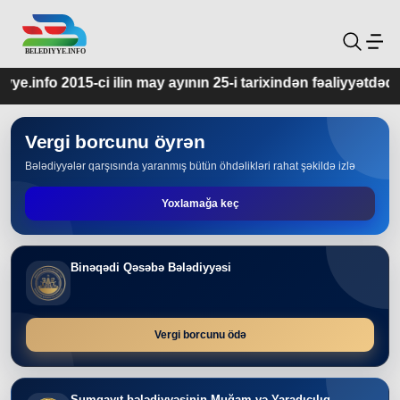
may ayının 25-i tarixindən fəaliyyətdədir.
Vergi borcunu öyrən
Bələdiyyələr qarşısında yaranmış bütün öhdəlikləri rahat şəkildə izlə
Yoxlamağa keç
Binəqədi Qəsəbə Bələdiyyəsi
Vergi borcunu ödə
Sumqayıt bələdiyyəsinin Muğam və Yaradıcılıq