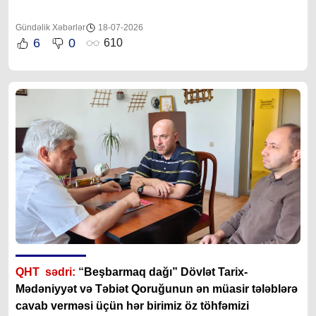
Gündəlik Xəbərlər
18-07-2026
6
0
610
QHT sədri:
“
Beşbarmaq dağı” Dövlət Tarix-
Mədəniyyət və Təbiət Qoruğunun ən müasir tələblərə
cavab verməsi üçün hər birimiz öz töhfəmizi