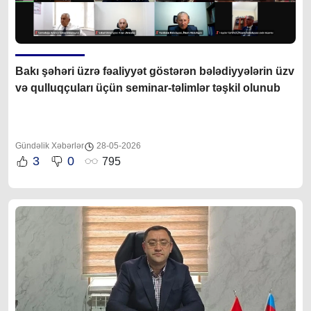
Bakı şəhəri üzrə fəaliyyət göstərən bələdiyyələrin üzv
və qulluqçuları üçün seminar-təlimlər təşkil olunub
Gündəlik Xəbərlər
28-05-2026
3
0
795