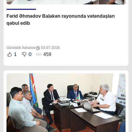
Fərid Əhmədov Balakən rayonunda vətəndaşları
qəbul edib
Gündəlik Xəbərlər
03-07-2026
1
0
459