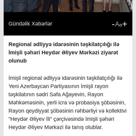
-
+
Gündəlik Xəbərlər
Regional ədliyyə idarəsinin təşkilatçılığı ilə
İmişli şəhəri Heydər Əliyev Mərkəzi ziyarət
olunub
İmişli regional ədliyyə idarəsinin təşkilatçılığı ilə
Yeni Azerbaycan Partiyasının İmişli rayon
təşkilatının sədri Səfa Ağayevin, Rayon
Məhkəməsinin, yerli icra və probasiya şöbəsinin,
Rayon qeydiyyat şöbəsinin rəhbərliyi və kollektivi
"Heydər Əliyev İli" çərçivəsində İmişli şəhəri
Heydər Əliyev Mərkəzi ilə tanış olublar.