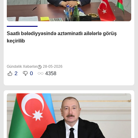
Saatlı bələdiyyəsində aztəminatlı ailələrlə görüş
keçirilib
Gündəlik Xəbərlər
28-05-2026
2
0
4358