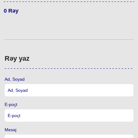
0
Rəy
Rəy yaz
Ad, Soyad
E-poçt
Mesaj