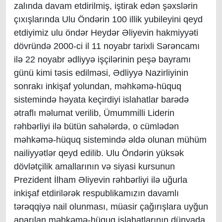
zalında davam etdirilmiş, iştirak edən şəxslərin
çıxışlarında Ulu Öndərin 100 illik yubileyini qeyd
etdiyimiz ulu öndər Heydər Əliyevin hakmiyyəti
dövründə 2000-ci il 11 noyabr tarixli Sərəncamı
ilə 22 noyabr ədliyyə işçilərinin peşə bayramı
günü kimi təsis edilməsi, Ədliyyə Nazirliyinin
sonrakı inkişaf yolundan, məhkəmə-hüquq
sistemində həyata keçirdiyi islahatlar barədə
ətraflı məlumat verilib, Ümummilli Liderin
rəhbərliyi ilə bütün sahələrdə, o cümlədən
məhkəmə-hüquq sistemində əldə olunan mühüm
nailiyyətlər qeyd edilib. Ulu Öndərin yüksək
dövlətçilik amallarının və siyasi kursunun
Prezident İlham Əliyevin rəhbərliyi ilə uğurla
inkişaf etdirilərək respublikamızın davamlı
tərəqqiyə nail olunması, müasir çağırışlara uyğun
aparılan məhkəmə-hüquq islahatlarının dünyada