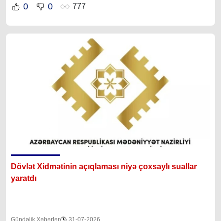
0
0
777
Dövlət Xidmətinin açıqlaması niyə çoxsaylı suallar
yaratdı
Gündəlik Xəbərlər
31-07-2026