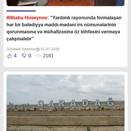
Əlibaba Hüseynov:
“Yardımlı rayonunda formalaşan
hər bir bələdiyyə maddı-mədəni irs nümunələrinin
qorunmasına və mühafizəsinə öz töhfəsini verməyə
çalışmalıdır”
Gündəlik Xəbərlər
01-07-2026
4
0
2181