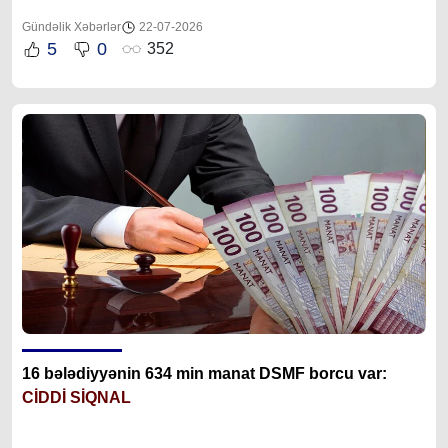
Gündəlik Xəbərlər
22-07-2026
5
0
352
16 bələdiyyənin 634 min manat DSMF borcu var:
CİDDİ SİQNAL