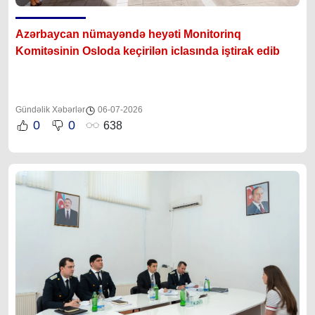
Azərbaycan nümayəndə heyəti Monitorinq
Komitəsinin Osloda keçirilən iclasında iştirak edib
Gündəlik Xəbərlər
06-07-2026
0
0
638