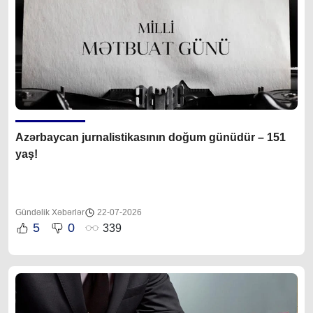
Azərbaycan jurnalistikasının doğum günüdür – 151
yaş!
Gündəlik Xəbərlər
22-07-2026
5
0
339