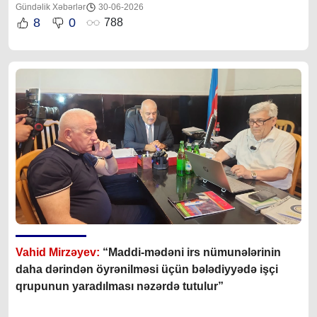
Gündəlik Xəbərlər
30-06-2026
8
0
788
Vahid Mirzəyev:
“Maddi-mədəni irs nümunələrinin
daha dərindən öyrənilməsi üçün bələdiyyədə işçi
qrupunun yaradılması nəzərdə tutulur”