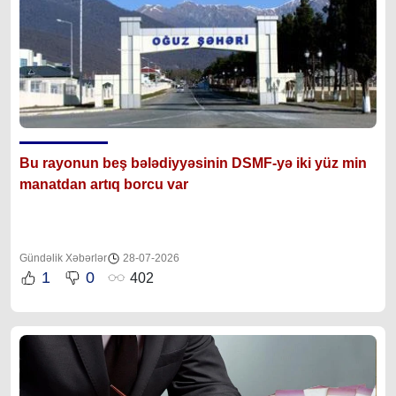
Bu rayonun beş bələdiyyəsinin DSMF-yə iki yüz min
manatdan artıq borcu var
Gündəlik Xəbərlər
28-07-2026
1
0
402