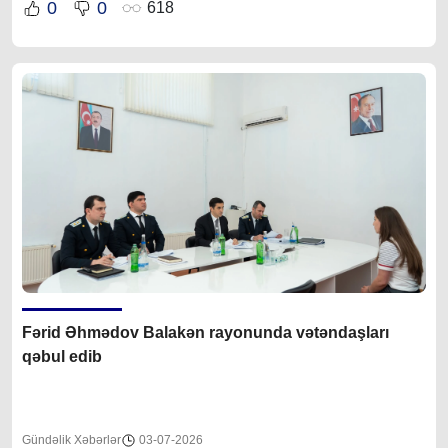
0
0
618
Fərid Əhmədov Balakən rayonunda vətəndaşları
qəbul edib
Gündəlik Xəbərlər
03-07-2026