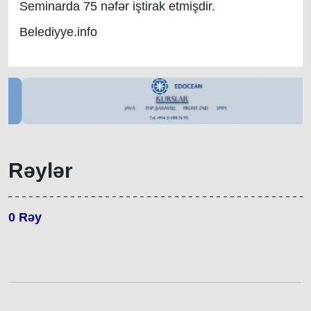
Seminarda 75 nəfər iştirak etmişdir.
Belediyye.info
Rəylər
0
Rəy