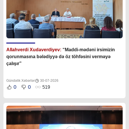
Allahverdi Xudaverdiyev:
“Maddi-mədəni irsimizin
qorunmasına bələdiyyə də öz töhfəsini verməyə
çalışır”
Gündəlik Xəbərlər
30-07-2026
0
0
519