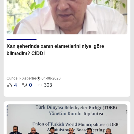
Xan şəhərində xanın əlamətlərini niyə görə
bilmədim? CİDDİ
Gündəlik Xəbərlər
04-08-2026
4
0
303