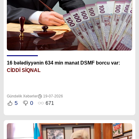
16 bələdiyyənin 634 min manat DSMF borcu var:
CİDDİ SİQNAL
Gündəlik Xəbərlər
19-07-2026
5
0
671