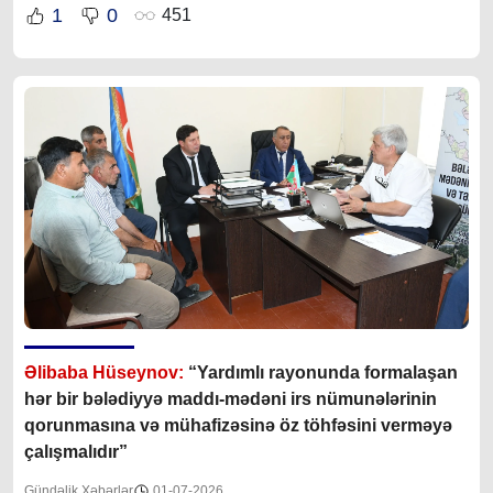
1
0
451
Əlibaba Hüseynov:
“Yardımlı rayonunda formalaşan
hər bir bələdiyyə maddı-mədəni irs nümunələrinin
qorunmasına və mühafizəsinə öz töhfəsini verməyə
çalışmalıdır”
Gündəlik Xəbərlər
01-07-2026