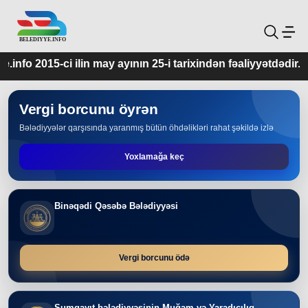
y ayının 25-i tarixindən fəaliyyətdədir.
Vergi borcunu öyrən
Bələdiyyələr qarşısında yaranmış bütün öhdəlikləri rahat şəkildə izlə
Yoxlamağa keç
Binəqədi Qəsəbə Bələdiyyəsi
Vergi borcunu ödə
Sumqayıt bələdiyyəsinin Muğam və Yaradıcılıq