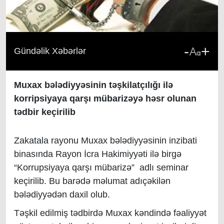
-
+
Gündəlik Xəbərlər
Muxax bələdiyyəsinin təşkilatçılığı ilə
korripsiyaya qarşı mübarizəyə həsr olunan
tədbir keçirilib
Zakatala rayonu Muxax bələdiyyəsinin inzibati
binasında Rayon İcra Hakimiyyəti ilə birgə
“Korrupsiyaya qarşı mübarizə” adlı seminar
keçirilib. Bu barədə məlumat adıçəkilən
bələdiyyədən daxil olub.
Təşkil edilmiş tədbirdə Muxax kəndində fəaliyyət