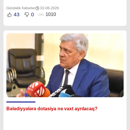
Gündəlik Xəbərlər
02-06-2026
43
0
1010
Bələdiyyələrə dotasiya nə vaxt ayrılacaq?