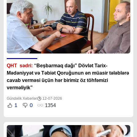
QHT sədri:
“
Beşbarmaq dağı” Dövlət Tarix-
Mədəniyyət və Təbiət Qoruğunun ən müasir tələblərə
cavab verməsi üçün hər birimiz öz töhfəmizi
verməliyik”
Gündəlik Xəbərlər
12-07-2026
1
0
1354