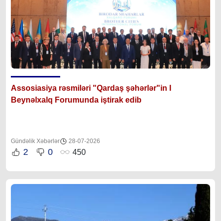
Assosiasiya rəsmiləri "Qardaş şəhərlər"in I
Beynəlxalq Forumunda iştirak edib
Gündəlik Xəbərlər
28-07-2026
2
0
450