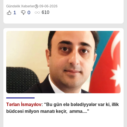
Gündəlik Xəbərlər
09-06-2026
1
0
610
Tərlan İsmayılov
: “B
u gün elə bələdiyyələr var ki, illik
büdcəsi milyon manatı keçir, amma...."