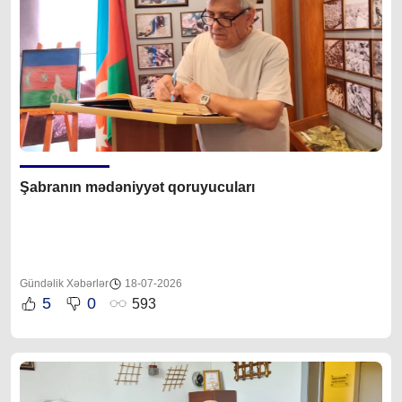
Şabranın mədəniyyət qoruyucuları
Gündəlik Xəbərlər
18-07-2026
5
0
593