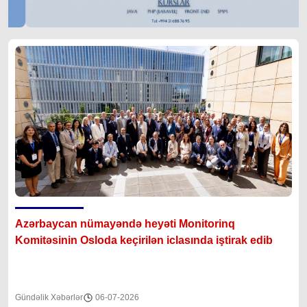
Azərbaycan nümayəndə heyəti Monitorinq
Komitəsinin Osloda keçirilən iclasında iştirak edib
Gündəlik Xəbərlər
06-07-2026