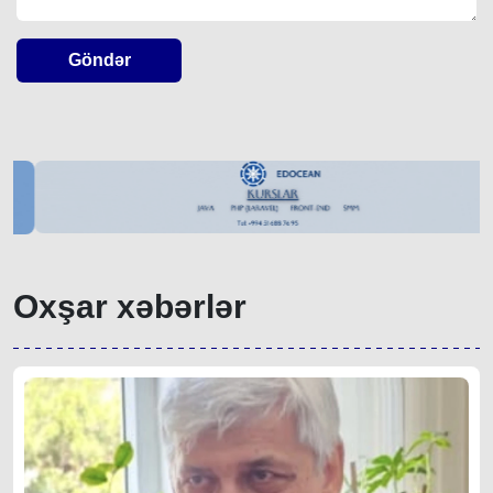
Göndər
Oxşar xəbərlər