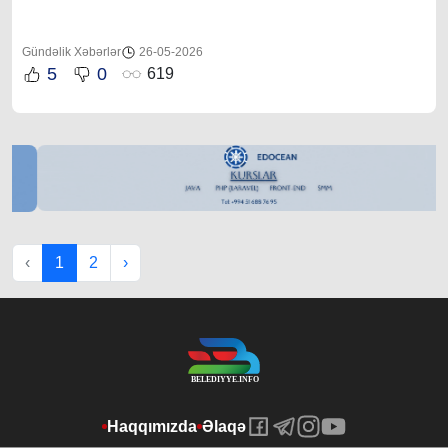
Gündəlik Xəbərlər
26-05-2026
5
0
619
‹
1
2
›
Haqqımızda
Əlaqə