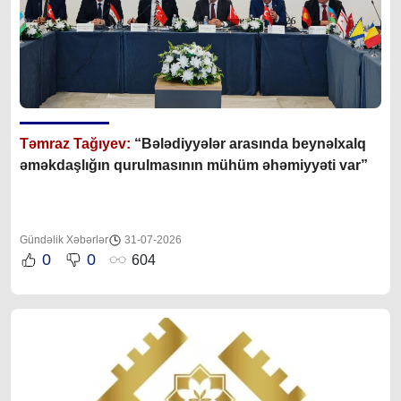
Təmraz Tağıyev:
“Bələdiyyələr arasında beynəlxalq
əməkdaşlığın qurulmasının mühüm əhəmiyyəti var”
Gündəlik Xəbərlər
31-07-2026
0
0
604