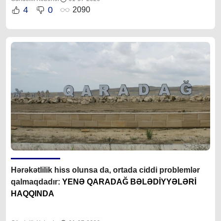
4
0
2090
Hərəkətlilik hiss olunsa da, ortada ciddi problemlər
qalmaqdadır:
YENƏ QARADAĞ BƏLƏDİYYƏLƏRİ
HAQQINDA