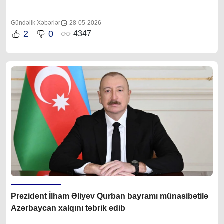
Gündəlik Xəbərlər
28-05-2026
2
0
4347
Prezident İlham Əliyev Qurban bayramı münasibətilə
Azərbaycan xalqını təbrik edib