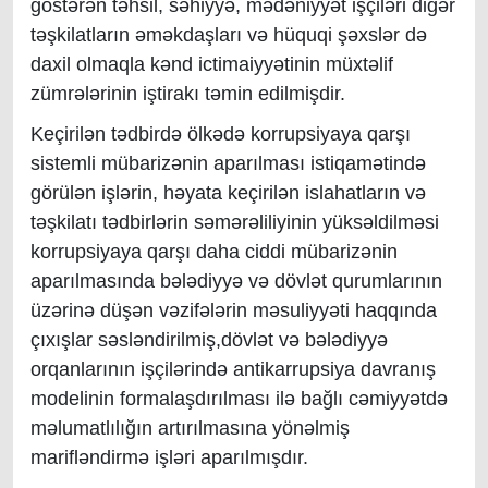
göstərən təhsil, səhiyyə, mədəniyyət işçiləri digər
təşkilatların əməkdaşları və hüquqi şəxslər də
daxil olmaqla kənd ictimaiyyətinin müxtəlif
zümrələrinin iştirakı təmin edilmişdir.
Keçirilən tədbirdə ölkədə korrupsiyaya qarşı
sistemli mübarizənin aparılması istiqamətində
görülən işlərin, həyata keçirilən islahatların və
təşkilatı tədbirlərin səmərəliliyinin yüksəldilməsi
korrupsiyaya qarşı daha ciddi mübarizənin
aparılmasında bələdiyyə və dövlət qurumlarının
üzərinə düşən vəzifələrin məsuliyyəti haqqında
çıxışlar səsləndirilmiş,dövlət və bələdiyyə
orqanlarının işçilərində antikarrupsiya davranış
modelinin formalaşdırılması ilə bağlı cəmiyyətdə
məlumatlılığın artırılmasına yönəlmiş
marifləndirmə işləri aparılmışdır.