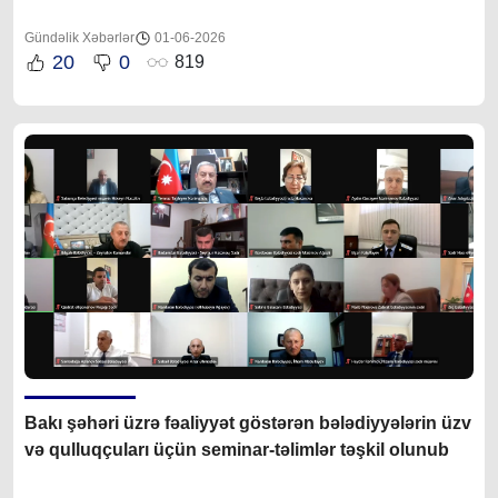
Gündəlik Xəbərlər
01-06-2026
20
0
819
Bakı şəhəri üzrə fəaliyyət göstərən bələdiyyələrin üzv
və qulluqçuları üçün seminar-təlimlər təşkil olunub