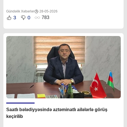
Gündəlik Xəbərlər
28-05-2026
3
0
783
Saatlı bələdiyyəsində aztəminatlı ailələrlə görüş
keçirilib