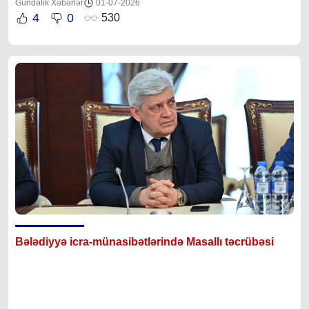
Gündəlik Xəbərlər
01-07-2026
4
0
530
Bələdiyyə icra-münasibətlərində Masallı təcrübəsi