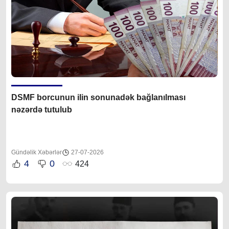
DSMF borcunun ilin sonunadək bağlanılması
nəzərdə tutulub
Gündəlik Xəbərlər
27-07-2026
4
0
424