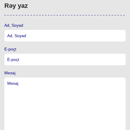
Rəy yaz
Ad, Soyad
E-poçt
Mesaj