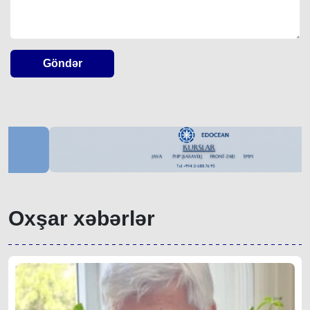
Göndər
Oxşar xəbərlər