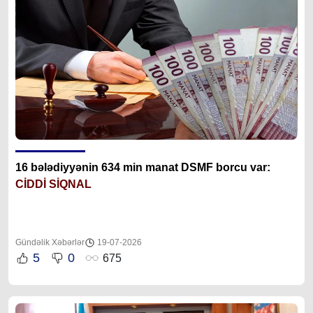
16 bələdiyyənin 634 min manat DSMF borcu var:
CİDDİ SİQNAL
Gündəlik Xəbərlər
19-07-2026
5
0
675