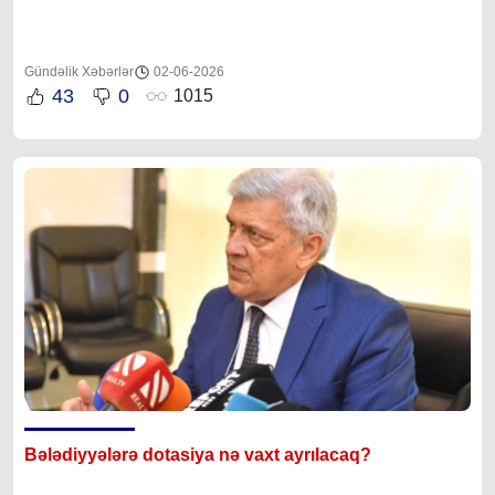
Gündəlik Xəbərlər
02-06-2026
43
0
1015
Bələdiyyələrə dotasiya nə vaxt ayrılacaq?