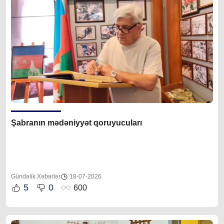
Şabranın mədəniyyət qoruyucuları
Gündəlik Xəbərlər
18-07-2026
5
0
600