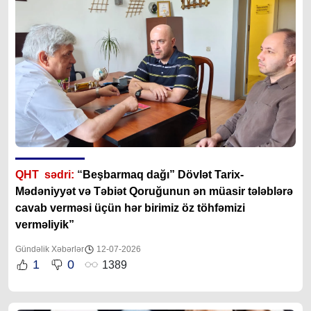
QHT sədri:
“
Beşbarmaq dağı” Dövlət Tarix-
Mədəniyyət və Təbiət Qoruğunun ən müasir tələblərə
cavab verməsi üçün hər birimiz öz töhfəmizi
verməliyik”
Gündəlik Xəbərlər
12-07-2026
1
0
1389