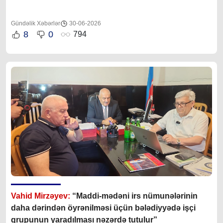
Gündəlik Xəbərlər
30-06-2026
8
0
794
Vahid Mirzəyev:
“Maddi-mədəni irs nümunələrinin
daha dərindən öyrənilməsi üçün bələdiyyədə işçi
qrupunun yaradılması nəzərdə tutulur”