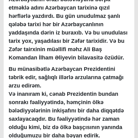
etməklə adını Azərbaycan tarixinə qızıl
hərflərlə yazdırdı.
Bu gün unudulmaz şanlı
qələbə tarixi hər bir Azərbaycanlının
yaddaşında dərin iz buraxıb. Və bu unudulası
tarix yox, yaşadılası bir Zəfər tarixidir.
Və bu
Zəfər tairxinin müəllifi məhz Ali Baş
Komandan İlham Əliyevin bilavasitə özüdür.
Bu münasibətlə Azərbaycan Prezidentini
təbrik edir, sağlıqlı illərlə arzularına çatmağı
arzu edirəm.
Və inanıram ki, cənab Prezidentin bundan
sonrakı fəaliyyətində, həmçinin ölkə
bələdiyyələrinin inkişafını bir daha diqqətdə
saxlayacaqdır. Bu fəaliyyətində hər zaman
olduğu kimi, biz də ölkə başçısının yanında
olduğumuzu bir daha bəyan edirik.