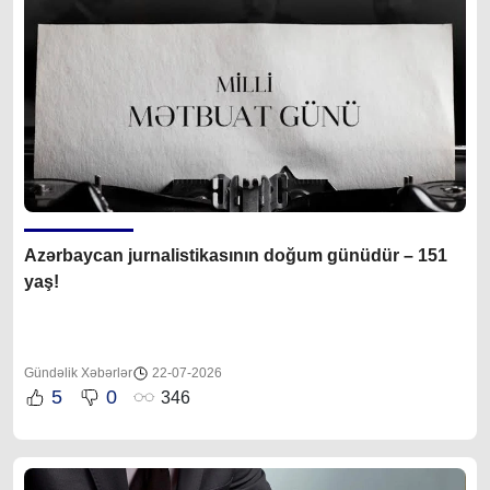
Azərbaycan jurnalistikasının doğum günüdür – 151
yaş!
Gündəlik Xəbərlər
22-07-2026
5
0
346