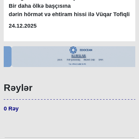
Bir daha ölkə başçısına
dərin hörmət və ehtiram hissi ilə Vüqar Tofiqli
24.12.2025
Rəylər
0
Rəy