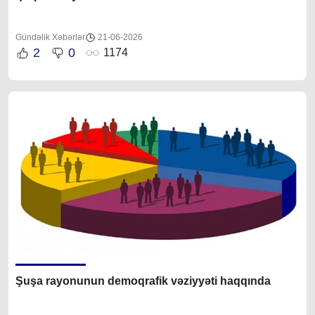
Gündəlik Xəbərlər
21-06-2026
2
0
1174
Şuşa rayonunun demoqrafik vəziyyəti haqqında