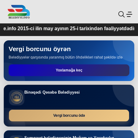
y ayının 25-i tarixindən fəaliyyətdədir.
Vergi borcunu öyrən
Bələdiyyələr qarşısında yaranmış bütün öhdəlikləri rahat şəkildə izlə
Yoxlamağa keç
Binəqədi Qəsəbə Bələdiyyəsi
Vergi borcunu ödə
Sumqayıt bələdiyyəsinin Muğam və Yaradıcılıq