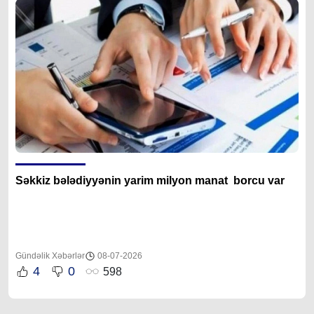
Səkkiz bələdiyyənin yarim milyon manat borcu var
Gündəlik Xəbərlər
08-07-2026
4
0
598