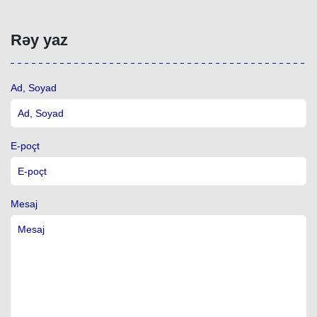
Rəy yaz
Ad, Soyad
E-poçt
Mesaj