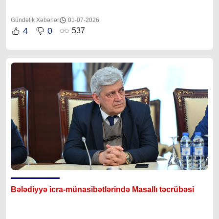
Gündəlik Xəbərlər
01-07-2026
4
0
537
Bələdiyyə icra-münasibətlərində Masallı təcrübəsi