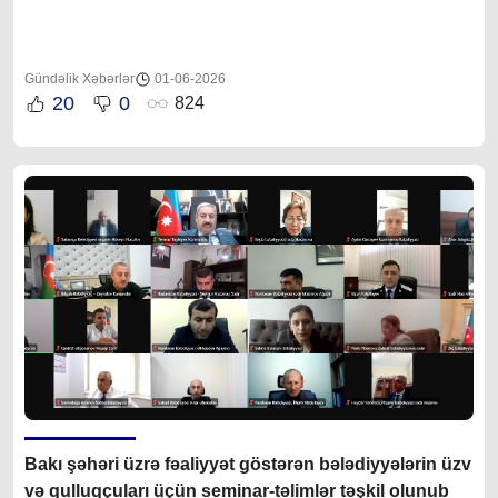
Gündəlik Xəbərlər
01-06-2026
20
0
824
Bakı şəhəri üzrə fəaliyyət göstərən bələdiyyələrin üzv
və qulluqçuları üçün seminar-təlimlər təşkil olunub