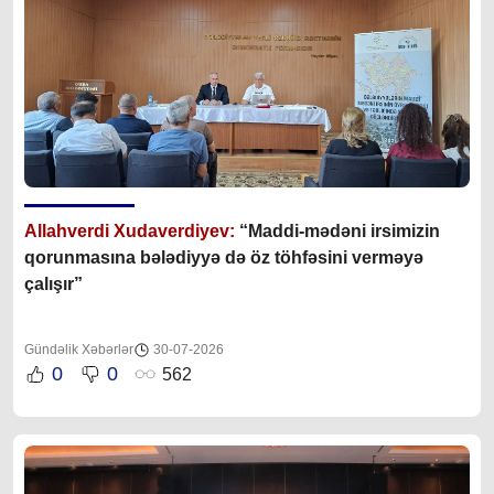
Allahverdi Xudaverdiyev:
“Maddi-mədəni irsimizin
qorunmasına bələdiyyə də öz töhfəsini verməyə
çalışır”
Gündəlik Xəbərlər
30-07-2026
0
0
562