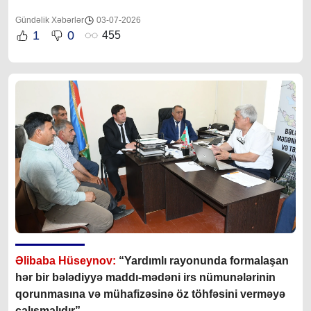
Gündəlik Xəbərlər
03-07-2026
1
0
455
Əlibaba Hüseynov:
“Yardımlı rayonunda formalaşan
hər bir bələdiyyə maddı-mədəni irs nümunələrinin
qorunmasına və mühafizəsinə öz töhfəsini verməyə
çalışmalıdır”