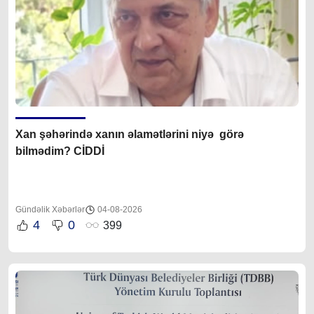
Xan şəhərində xanın əlamətlərini niyə görə
bilmədim? CİDDİ
Gündəlik Xəbərlər
04-08-2026
4
0
399