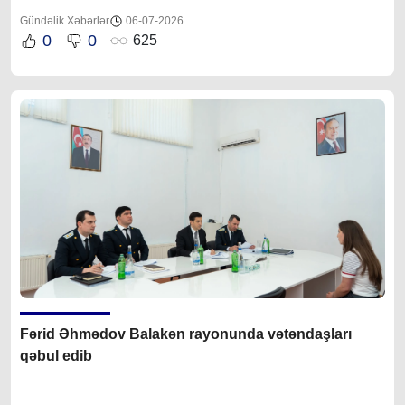
Gündəlik Xəbərlər
06-07-2026
0
0
625
Fərid Əhmədov Balakən rayonunda vətəndaşları
qəbul edib