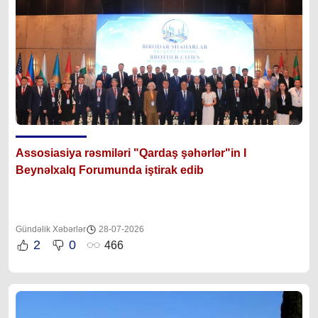
Assosiasiya rəsmiləri "Qardaş şəhərlər"in I
Beynəlxalq Forumunda iştirak edib
Gündəlik Xəbərlər
28-07-2026
2
0
466