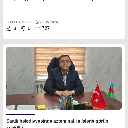
Gündəlik Xəbərlər
28-05-2026
3
0
787
Saatlı bələdiyyəsində aztəminatlı ailələrlə görüş
keçirilib