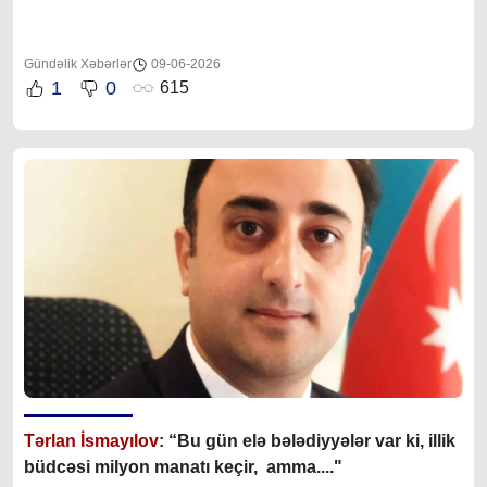
Gündəlik Xəbərlər
09-06-2026
1
0
615
Tərlan İsmayılov
: “B
u gün elə bələdiyyələr var ki, illik
büdcəsi milyon manatı keçir, amma...."