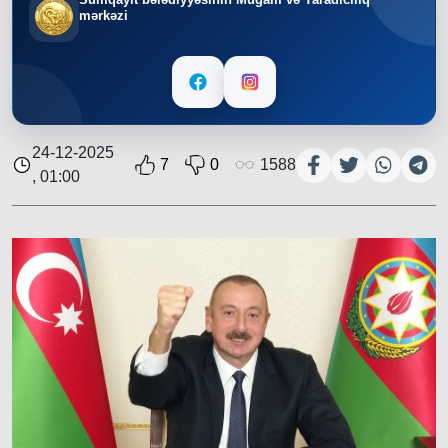
mərkəzi
24-12-2025
7
0
1588
, 01:00