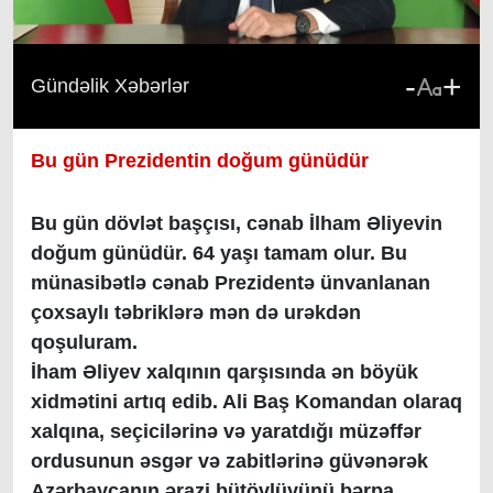
-
+
Gündəlik Xəbərlər
Bu gün Prezidentin doğum günüdür
Bu gün dövlət başçısı, cənab İlham Əliyevin
doğum günüdür. 64 yaşı tamam olur. Bu
münasibətlə cənab Prezidentə ünvanlanan
çoxsaylı təbriklərə mən də urəkdən
qoşuluram.
İham Əliyev xalqının qarşısında ən böyük
xidmətini artıq edib. Ali Baş Komandan olaraq
xalqına, seçicilərinə və yaratdığı müzəffər
ordusunun əsgər və zabitlərinə güvənərək
Azərbaycanın ərazi bütövlüyünü bərpa