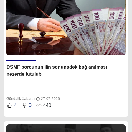
DSMF borcunun ilin sonunadək bağlanılması
nəzərdə tutulub
Gündəlik Xəbərlər
27-07-2026
4
0
440