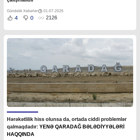
Gündəlik Xəbərlər
01-07-2026
4
0
2126
Hərəkətlilik hiss olunsa da, ortada ciddi problemlər
qalmaqdadır:
YENƏ QARADAĞ BƏLƏDİYYƏLƏRİ
HAQQINDA