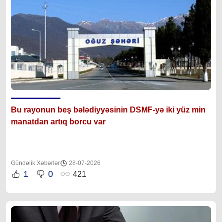
Bu rayonun beş bələdiyyəsinin DSMF-yə iki yüz min
manatdan artıq borcu var
Gündəlik Xəbərlər
28-07-2026
1
0
421