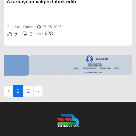
Azərbaycan xalqını təbrik edib
Gündəlik Xəbərlər
26-05-2026
5
0
623
‹
1
2
›