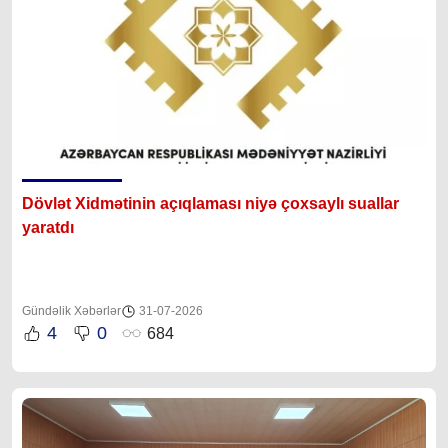
Dövlət Xidmətinin açıqlaması niyə çoxsaylı suallar
yaratdı
Gündəlik Xəbərlər
31-07-2026
4
0
684