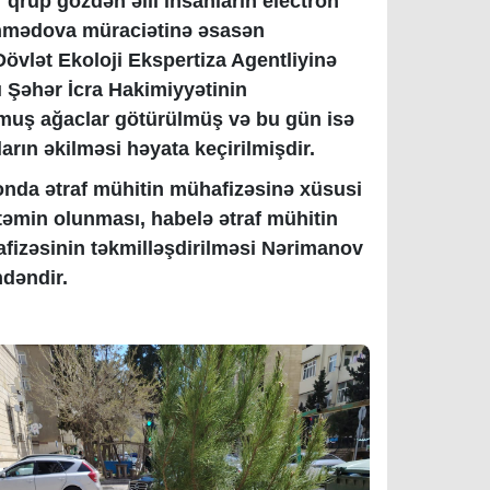
r qrup gözdən əlil insanların electron
 Əhmədova müraciətinə əsasən
vlət Ekoloji Ekspertiza Agentliyinə
 Şəhər İcra Hakimiyyətinin
umuş ağaclar götürülmüş və bu gün isə
ların əkilməsi həyata keçirilmişdir.
onda ətraf mühitin mühafizəsinə xüsusi
n təmin olunması, habelə ətraf mühitin
fizəsinin təkmilləşdirilməsi Nərimanov
ndəndir.