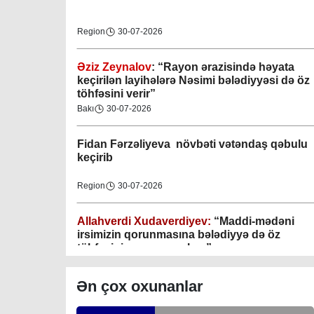
Region
30-07-2026
Əziz Zeynalov
: “Rayon ərazisində həyata
Gəncə şəhəri Nizami bələdiyyəsi
keçirilən layihələrə Nəsimi bələdiyyəsi də öz
töhfəsini verir”
08-04-2023
Bakı
30-07-2026
M.Ə.Rəsuzladə bələdiyyəsi
Fidan F
ərzəliyeva növbəti vətəndaş qəbulu
07-04-2023
keçirib
Xətai bələdiyyəsi
Region
30-07-2026
07-04-2023
Allahverdi Xudaverdiyev:
“Maddi-mədəni
Mingəçevir bələdiyyəsi
irsimizin qorunmasına bələdiyyə də öz
töhfəsini verməyə çalışır”
06-04-2023
Gündəlik Xəbərlər
30-07-2026
Ən çox oxunanlar
Nəsimi bələdiyyəsi
Tahir Məmmədovun sakinlərlə növbəti
06-04-2023
səyyar görüşü keçirilib