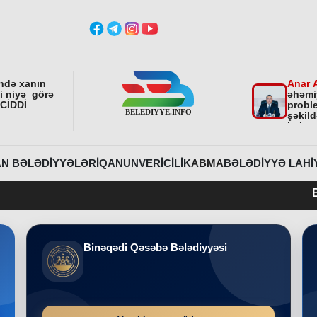
ndə xanın
Anar 
ni niyə görə
əhəmi
 CİDDİ
proble
şəkild
istiq
fəali
sonra
etdirə
N BƏLƏDIYYƏLƏRI
QANUNVERICILIK
ABMA
BƏLƏDIYYƏ LAHI
Belediyye.info 20
Binəqədi Qəsəbə Bələdiyyəsi