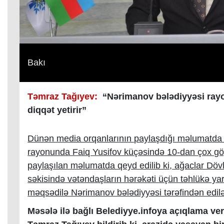
Bakı
Təmraz Tağıyev:
“Nərimanov bələdiyyəsi rayo
diqqət yetirir”
Dünən media orqanlarının paylaşdığı məlumatda bil
rayonunda Faiq Yusifov küçəsində 10-dan çox göy
paylaşılan məlumatda qeyd edilib ki, ağaclar Dövl
səkisində vətəndaşların hərəkəti üçün təhlükə ya
məqsədilə Nərimanov bələdiyyəsi tərəfindən edilə
Məsələ ilə bağlı Belediyye.infoya açıqlama ve