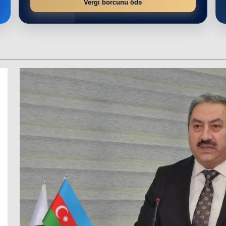
Vergi borcunu ödə
r