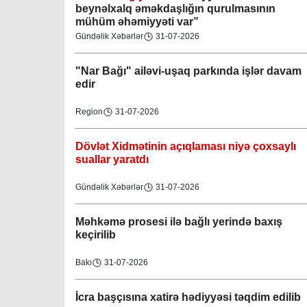
beynəlxalq əməkdaşlığın qurulmasının
mühüm əhəmiyyəti var”
Gündəlik Xəbərlər
31-07-2026
"Nar Bağı" ailəvi-uşaq parkında işlər davam
edir
Region
31-07-2026
Dövlət Xidmətinin açıqlaması niyə çoxsaylı
suallar yaratdı
Gündəlik Xəbərlər
31-07-2026
Məhkəmə prosesi ilə bağlı yerində baxış
keçirilib
Bakı
31-07-2026
İcra başçısına xatirə hədiyyəsi təqdim edilib