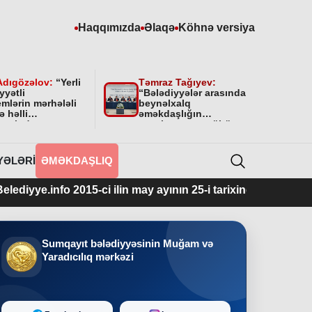
Haqqımızda
Əlaqə
Köhnə versiya
Adıgözəlov:
“
Yerli
Təmraz Tağıyev:
yyətli
“Bələdiyyələr arasında
mlərin mərhələli
beynəlxalq
ə həlli
əməkdaşlığın
amətində
qurulmasının mühüm
yyətini bundan
əhəmiyyəti var”
 da davam
cəkdir
”
YƏLƏRI
ƏMƏKDAŞLIQ
15-ci ilin may ayının 25-i tarixindən fəaliyyətdədir.
Sumqayıt bələdiyyəsinin Muğam və
Yaradıcılıq mərkəzi