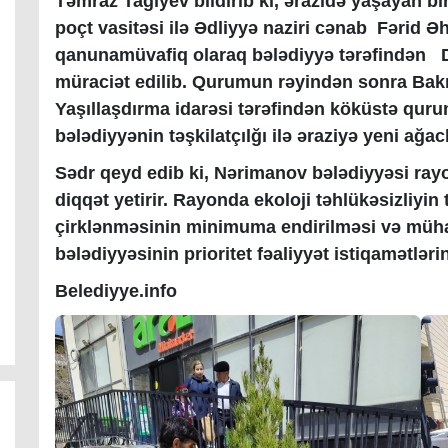
Təmraz Tağıyev bildirib ki, ərazidə yaşayan bi
poçt vasitəsi ilə Ədliyyə naziri cənab Fərid
qanunamüvafiq olaraq bələdiyyə tərəfindən Dö
müraciət edilib. Qurumun rəyindən sonra Bakı
Yaşıllaşdırma idarəsi tərəfindən köküstə qur
bələdiyyənin təşkilatçılğı ilə əraziyə yeni ağac
Sədr qeyd edib ki, Nərimanov bələdiyyəsi ray
diqqət yetirir. Rayonda ekoloji təhlükəsizliyi
çirklənməsinin minimuma endirilməsi və müha
bələdiyyəsinin prioritet fəaliyyət istiqamətləri
Belediyye.info