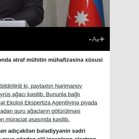
-
+
nda ətraf mühitin mühafizəsinə xüsusi
dirilirdi ki, paytaxtın Nərimanov
rüş ağacı kəsilib. Bununla bağlı
ət Ekoloji Ekspertiza Agentliyinə piyada
radan quru ağacların götürülməsi
n müraciət əsasında kəsilib.
rən adıçəkilən bələdiyyənin sədri