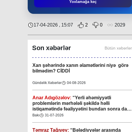
Təmraz Tağıyev:
“Nərimanov bələdiyyəsi
Yoxlamağa keç
bundan sonra da sakinlərin sosial-rifah
halının yaxşılaşdırılmasına öz töhfəsini
verəcəkdir”
Bakı
29-07-2026
17-04-2026 , 15:07
2
0
2029
Keçmişdən gələcəyə - toplaşaq muzeylərə!
Son xəbərlər
Bütün xəbərlə
Elmi-Praktik Məsələlər
07-08-2026
Xan şəhərində xanın əlamətlərini niyə görə
bilmədim? CİDDİ
Gündəlik Xəbərlər
04-08-2026
Anar Adıgözəlov:
“
Yerli əhəmiyyətli
problemlərin mərhələli şəkildə həlli
istiqamətində fəaliyyətini bundan sonra da
davam etdirəcəkdir
”
Bakı
31-07-2026
Təmraz Tağıyev:
“Bələdiyyələr arasında